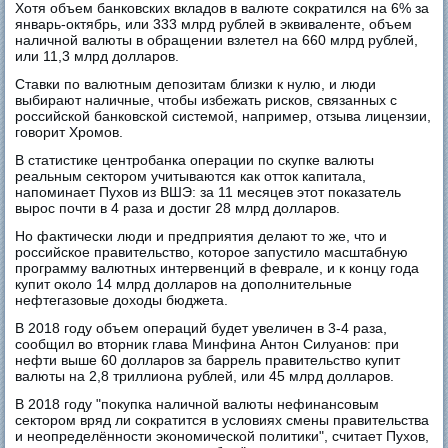
Хотя объем банковских вкладов в валюте сократился на 6% за
январь-октябрь, или 333 млрд рублей в эквиваленте, объем
наличной валюты в обращении взлетел на 660 млрд рублей,
или 11,3 млрд долларов.
Ставки по валютным депозитам близки к нулю, и люди
выбирают наличные, чтобы избежать рисков, связанных с
российской банковской системой, например, отзыва лицензии,
говорит Хромов.
В статистике центробанка операции по скупке валюты
реальным сектором учитываются как отток капитала,
напоминает Пухов из ВШЭ: за 11 месяцев этот показатель
вырос почти в 4 раза и достиг 28 млрд долларов.
Но фактически люди и предприятия делают то же, что и
российское правительство, которое запустило масштабную
программу валютных интервенций в феврале, и к концу года
купит около 14 млрд долларов на дополнительные
нефтегазовые доходы бюджета.
В 2018 году объем операций будет увеличен в 3-4 раза,
сообщил во вторник глава Минфина Антон Силуанов: при
нефти выше 60 долларов за баррель правительство купит
валюты на 2,8 триллиона рублей, или 45 млрд долларов.
В 2018 году "покупка наличной валюты нефинансовым
сектором вряд ли сократится в условиях смены правительства
и неопределённости экономической политики", считает Пухов,