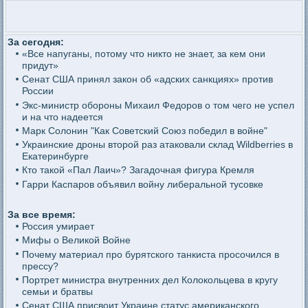
За сегодня:
«Все напуганы, потому что никто не знает, за кем они
придут»
Сенат США принял закон об «адских санкциях» против
России
Экс-министр обороны Михаил Федоров о том чего не успел
и на что надеется
Марк Солонин "Как Советский Союз победил в войне"
Украинские дроны второй раз атаковали склад Wildberries в
Екатеринбурге
Кто такой «Пал Лаич»? Загадочная фигура Кремля
Гарри Каспаров объявил войну либеральной тусовке
За все время:
Россия умирает
Мифы о Великой Войне
Почему материал про бурятского танкиста просочился в
прессу?
Портрет министра внутренних дел Колокольцева в кругу
семьи и братвы
Сенат США присвоит Украине статус американского