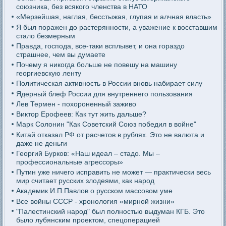
союзника, без всякого членства в НАТО
«Мерзейшая, наглая, бесстыжая, глупая и алчная власть»
Я был поражен до растерянности, а уважение к восставшим
стало безмерным
Правда, господа, все-таки всплывет, и она гораздо
страшнее, чем вы думаете
Почему я никогда больше не повешу на машину
георгиевскую ленту
Политическая активность в России вновь набирает силу
Ядерный блеф России для внутреннего пользования
Лев Термен - похороненный заживо
Виктор Ерофеев: Как тут жить дальше?
Марк Солонин "Как Советский Союз победил в войне"
Китай отказал РФ от расчетов в рублях. Это не валюта и
даже не деньги
Георгий Бурков: «Наш идеал – стадо. Мы –
профессиональные агрессоры»
Путин уже ничего исправить не может — практически весь
мир считает русских злодеями, как народ
Академик И.П.Павлов о русском массовом уме
Все войны СССР - хронология «мирной жизни»
"Палестинский народ" был полностью выдуман КГБ. Это
было лубянским проектом, спецоперацией