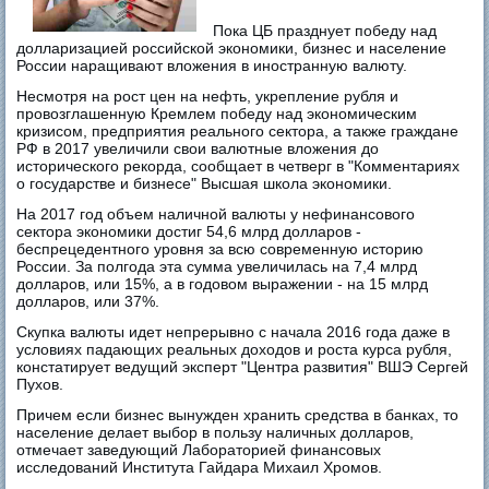
Пока ЦБ празднует победу над
долларизацией российской экономики, бизнес и население
России наращивают вложения в иностранную валюту.
Несмотря на рост цен на нефть, укрепление рубля и
провозглашенную Кремлем победу над экономическим
кризисом, предприятия реального сектора, а также граждане
РФ в 2017 увеличили свои валютные вложения до
исторического рекорда, сообщает в четверг в "Комментариях
о государстве и бизнесе" Высшая школа экономики.
На 2017 год объем наличной валюты у нефинансового
сектора экономики достиг 54,6 млрд долларов -
беспрецедентного уровня за всю современную историю
России. За полгода эта сумма увеличилась на 7,4 млрд
долларов, или 15%, а в годовом выражении - на 15 млрд
долларов, или 37%.
Скупка валюты идет непрерывно с начала 2016 года даже в
условиях падающих реальных доходов и роста курса рубля,
констатирует ведущий эксперт "Центра развития" ВШЭ Сергей
Пухов.
Причем если бизнес вынужден хранить средства в банках, то
население делает выбор в пользу наличных долларов,
отмечает заведующий Лабораторией финансовых
исследований Института Гайдара Михаил Хромов.