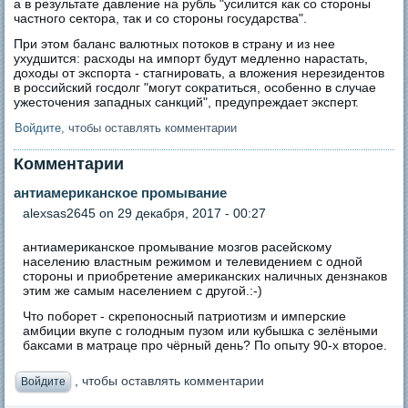
а в результате давление на рубль "усилится как со стороны
частного сектора, так и со стороны государства".
При этом баланс валютных потоков в страну и из нее
ухудшится: расходы на импорт будут медленно нарастать,
доходы от экспорта - стагнировать, а вложения нерезидентов
в российский госдолг "могут сократиться, особенно в случае
ужесточения западных санкций", предупреждает эксперт.
Войдите
, чтобы оставлять комментарии
Комментарии
антиамериканское промывание
alexsas2645
on 29 декабря, 2017 - 00:27
антиамериканское промывание мозгов расейскому
населению властным режимом и телевидением с одной
стороны и приобретение американских наличных дензнаков
этим же самым населением с другой.:-)
Что поборет - скрепоносный патриотизм и имперские
амбиции вкупе с голодным пузом или кубышка с зелёными
баксами в матраце про чёрный день? По опыту 90-х второе.
, чтобы оставлять комментарии
Войдите