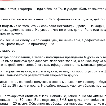
ашина там, квартира — иди в бизнес.Так и уходят. Жить-то хочется
, кому в бизнесе ловить нечего. Либо фанатики своего дела, дай бог
т падать из-за того, что их собирают неквалифицированные кадры
лько один», не знаю. Но уверен, что не очень долго. Рано или поз
просто некому.
вой век. А на смену им приходят, увы, не инженеры, а дефективн
его, кроме шума, не производящие.
осударства.
стра образования, а теперь помощника президента Фурсенко о то
ия была попытка формировать человека-творца, а сейчас задача з
о потребителя, способного квалифицированно пользоваться резуль
я: творцы не нужны, а если и нужны, то надо их просто уморить в 
ли. Пользоваться результатами творчества других.
учиться пять лет, чтобы получать в месяц меньше, чем господин Ме
т 16 до 25 тысяч в месяц. На сайте, правда, «цены» убрали, поста
 но токарь там стоит 35 тысяч. Побольше, конечно, но это Химки, 
меньше — от 30 тысяч.Есть еще завод ВМЗ, где двигатели собираю
азряда — 20 тысяч. Обязанности: сборка, регулировка, испытание в