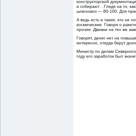
конструкторской документаци
и собирают…Глядя на то, как
шлюховоз — 80-100. Для прим
А ведь есть и такие, кто не 
космические. Говоря о ракет
прочие. Движки на тех же зав
Говорят, денег нет на повыше
интересно, откуда берут дохо
Министр по делам Северного 
году его заработок был знач