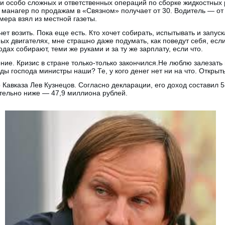
и особо сложных и ответственных операций по сборке жидкостных 
 манагер по продажам в «Связном» получает от 30. Водитель — от 
ера взял из местной газеты.
хочет возить. Пока еще есть. Кто хочет собирать, испытывать и запу
ных двигателях, мне страшно даже подумать, как поведут себя, есл
одах собирают, теми же руками и за ту же зарплату, если что.
ние. Кризис в стране только-только закончился.Не люблю залезать 
ды господа министры наши? Те, у кого денег нет ни на что. Открыт
Кавказа Лев Кузнецов. Согласно декларации, его доход составил 
ительно ниже — 47,9 миллиона рублей.