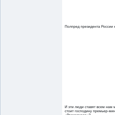
Полпред президента России н
И эти люди ставят всем нам
стоит господину премьер-ми
«Роскосмоса»?