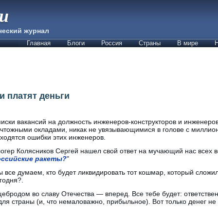
ии
ческий журнал
Главная
Блоги
Россия
Страны
В мире
Н
ии платят деньги
иски вакансий на должность инженеров-конструкторов и инженеро
чтожными окладами, никак не увязывающимися в голове с миллио
ходятся ошибки этих инженеров.
огер Колясников Сергей нашел свой ответ на мучающий нас всех в
оссийские ракеты?
"
 все думаем, кто будет ликвидировать тот кошмар, который сложи
годня?.
ебродом во славу Отечества — вперед. Все тебе будет: ответствен
ля страны (и, что немаловажно, прибыльное). Вот только денег не