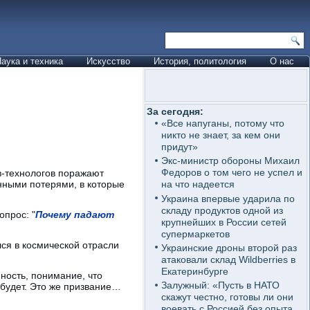
аука и техника
Искусство
История, политология
О нас
За сегодня:
«Все напуганы, потому что
никто не знает, за кем они
придут»
Экс-министр обороны Михаил
Федоров о том чего не успел и
в-технологов поражают
нными потерями, в которые
на что надеется
Украина впервые ударила по
складу продуктов одной из
опрос: "
Почему падают
крупнейших в России сетей
супермаркетов
лся в космической отрасли
Украинские дроны второй раз
атаковали склад Wildberries в
Екатеринбурге
ность, понимание, что
Залужный: «Пусть в НАТО
 будет. Это же призвание…
скажут честно, готовы ли они
воевать с Россией без опыта