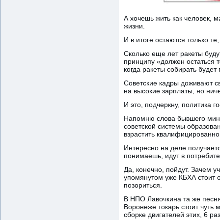
А хочешь жить как человек, м
жизни.
И в итоге остаются только те
Сколько еще лет ракеты буду
принципу «должен остаться то
когда ракеты собирать будет 
Советские кадры доживают с
на высокие зарплаты, но нич
И это, подчеркну, политика г
Напомню слова бывшего мини
советской системы образован
взрастить квалифицированног
Интересно на деле получаетс
понимаешь, идут в потребите
Да, конечно, пойдут. Зачем 
упомянутом уже КБХА стоит о
позориться.
В НПО Лавочкина та же песня,
Воронеже токарь стоит чуть 
сборке двигателей этих, 6 р