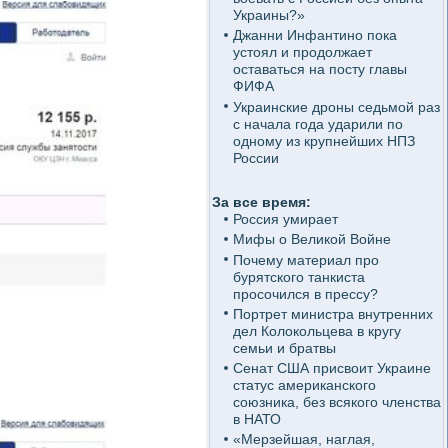
Украины?»
Джанни Инфантино пока
устоял и продолжает
оставаться на посту главы
ФИФА
Украинские дроны седьмой раз
с начала года ударили по
одному из крупнейших НПЗ
России
За все время:
Россия умирает
Мифы о Великой Войне
Почему материал про
бурятского танкиста
просочился в прессу?
Портрет министра внутренних
дел Колокольцева в кругу
семьи и братвы
Сенат США присвоит Украине
статус американского
союзника, без всякого членства
в НАТО
«Мерзейшая, наглая,