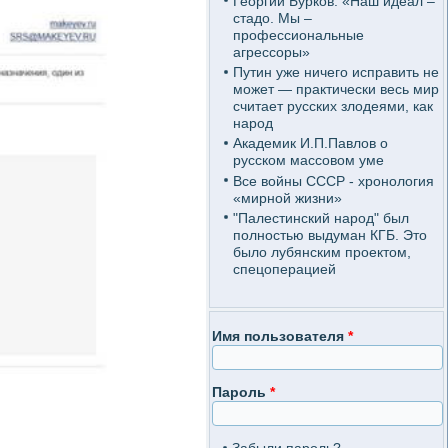
Георгий Бурков: «Наш идеал –
стадо. Мы –
профессиональные
агрессоры»
Путин уже ничего исправить не
может — практически весь мир
считает русских злодеями, как
народ
Академик И.П.Павлов о
русском массовом уме
Все войны СССР - хронология
«мирной жизни»
"Палестинский народ" был
полностью выдуман КГБ. Это
было лубянским проектом,
спецоперацией
Имя пользователя
*
Пароль
*