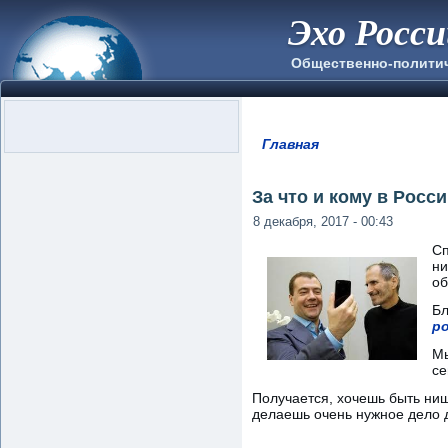
Эхо Росс
Общественно-полити
Главная
Вы здесь
За что и кому в Росс
8 декабря, 2017 - 00:43
Сп
ни
об
Бл
р
Мы
се
Получается, хочешь быть нищ
делаешь очень нужное дело д