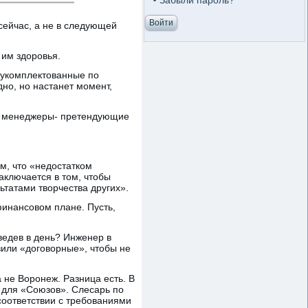
Забыли пароль?
 сейчас, а не в следующей
 им здоровья.
, укомплектованные по
дно, но настанет момент,
ые менеджеры- претендующие
м, что «недостатком
аключается в том, чтобы
татами творчества других».
финансовом плане. Пусть,
дведев в день? Инженер в
вили «договорные», чтобы не
а не Воронеж. Разница есть. В
т для «Союзов». Слесарь по
 соответствии с требованиями