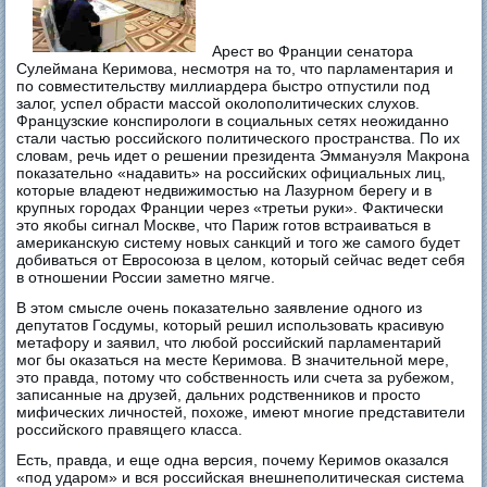
Арест во Франции сенатора
Сулеймана Керимова, несмотря на то, что парламентария и
по совместительству миллиардера быстро отпустили под
залог, успел обрасти массой околополитических слухов.
Французские конспирологи в социальных сетях неожиданно
стали частью российского политического пространства. По их
словам, речь идет о решении президента Эммануэля Макрона
показательно «надавить» на российских официальных лиц,
которые владеют недвижимостью на Лазурном берегу и в
крупных городах Франции через «третьи руки». Фактически
это якобы сигнал Москве, что Париж готов встраиваться в
американскую систему новых санкций и того же самого будет
добиваться от Евросоюза в целом, который сейчас ведет себя
в отношении России заметно мягче.
В этом смысле очень показательно заявление одного из
депутатов Госдумы, который решил использовать красивую
метафору и заявил, что любой российский парламентарий
мог бы оказаться на месте Керимова. В значительной мере,
это правда, потому что собственность или счета за рубежом,
записанные на друзей, дальних родственников и просто
мифических личностей, похоже, имеют многие представители
российского правящего класса.
Есть, правда, и еще одна версия, почему Керимов оказался
«под ударом» и вся российская внешнеполитическая система