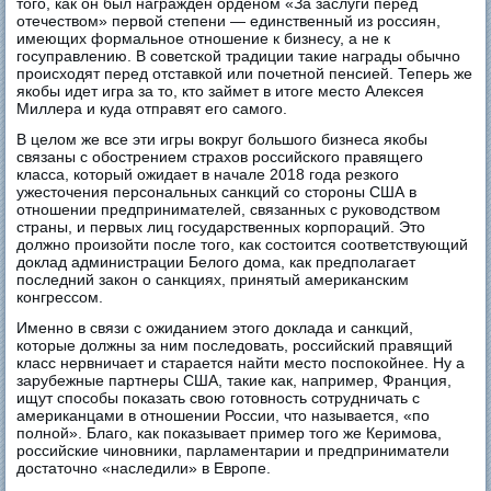
того, как он был награжден орденом «За заслуги перед
отечеством» первой степени — единственный из россиян,
имеющих формальное отношение к бизнесу, а не к
госуправлению. В советской традиции такие награды обычно
происходят перед отставкой или почетной пенсией. Теперь же
якобы идет игра за то, кто займет в итоге место Алексея
Миллера и куда отправят его самого.
В целом же все эти игры вокруг большого бизнеса якобы
связаны с обострением страхов российского правящего
класса, который ожидает в начале 2018 года резкого
ужесточения персональных санкций со стороны США в
отношении предпринимателей, связанных с руководством
страны, и первых лиц государственных корпораций. Это
должно произойти после того, как состоится соответствующий
доклад администрации Белого дома, как предполагает
последний закон о санкциях, принятый американским
конгрессом.
Именно в связи с ожиданием этого доклада и санкций,
которые должны за ним последовать, российский правящий
класс нервничает и старается найти место поспокойнее. Ну а
зарубежные партнеры США, такие как, например, Франция,
ищут способы показать свою готовность сотрудничать с
американцами в отношении России, что называется, «по
полной». Благо, как показывает пример того же Керимова,
российские чиновники, парламентарии и предприниматели
достаточно «наследили» в Европе.