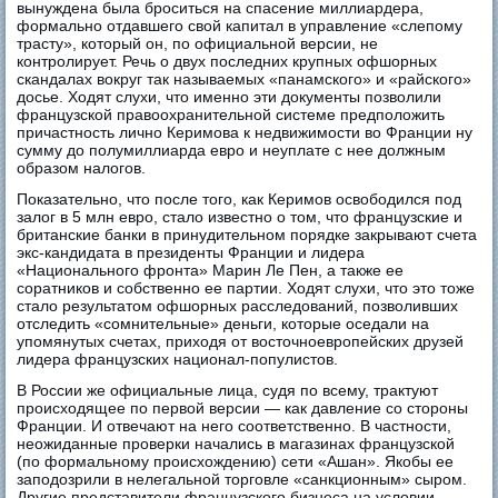
вынуждена была броситься на спасение миллиардера,
формально отдавшего свой капитал в управление «слепому
трасту», который он, по официальной версии, не
контролирует. Речь о двух последних крупных офшорных
скандалах вокруг так называемых «панамского» и «райского»
досье. Ходят слухи, что именно эти документы позволили
французской правоохранительной системе предположить
причастность лично Керимова к недвижимости во Франции ну
сумму до полумиллиарда евро и неуплате с нее должным
образом налогов.
Показательно, что после того, как Керимов освободился под
залог в 5 млн евро, стало известно о том, что французские и
британские банки в принудительном порядке закрывают счета
экс-кандидата в президенты Франции и лидера
«Национального фронта» Марин Ле Пен, а также ее
соратников и собственно ее партии. Ходят слухи, что это тоже
стало результатом офшорных расследований, позволивших
отследить «сомнительные» деньги, которые оседали на
упомянутых счетах, приходя от восточноевропейских друзей
лидера французских национал-популистов.
В России же официальные лица, судя по всему, трактуют
происходящее по первой версии — как давление со стороны
Франции. И отвечают на него соответственно. В частности,
неожиданные проверки начались в магазинах французской
(по формальному происхождению) сети «Ашан». Якобы ее
заподозрили в нелегальной торговле «санкционным» сыром.
Другие представители французского бизнеса на условии