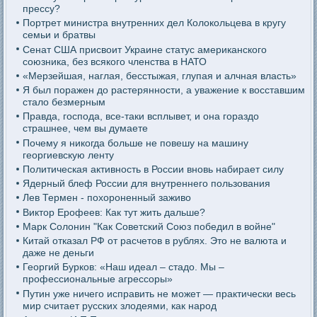
прессу?
Портрет министра внутренних дел Колокольцева в кругу
семьи и братвы
Сенат США присвоит Украине статус американского
союзника, без всякого членства в НАТО
«Мерзейшая, наглая, бесстыжая, глупая и алчная власть»
Я был поражен до растерянности, а уважение к восставшим
стало безмерным
Правда, господа, все-таки всплывет, и она гораздо
страшнее, чем вы думаете
Почему я никогда больше не повешу на машину
георгиевскую ленту
Политическая активность в России вновь набирает силу
Ядерный блеф России для внутреннего пользования
Лев Термен - похороненный заживо
Виктор Ерофеев: Как тут жить дальше?
Марк Солонин "Как Советский Союз победил в войне"
Китай отказал РФ от расчетов в рублях. Это не валюта и
даже не деньги
Георгий Бурков: «Наш идеал – стадо. Мы –
профессиональные агрессоры»
Путин уже ничего исправить не может — практически весь
мир считает русских злодеями, как народ