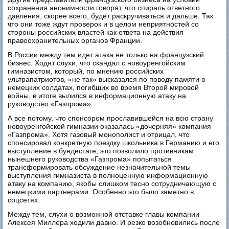
сохранения анонимности говорят, что спираль ответного
давления, скорее всего, будет раскручиваться и дальше. Так
что они тоже ждут проверок и в целом неприятностей со
стороны российских властей как ответа на действия
правоохранительных органов Франции.
В России между тем идет атака не только на французский
бизнес. Ходят слухи, что скандал с новоуренгойским
гимназистом, который, по мнению российских
ультрапатриотов, «не так» высказался по поводу памяти о
немецких солдатах, погибших во время Второй мировой
войны, в итоге вылился в информационную атаку на
руководство «Газпрома».
А все потому, что спонсором прославившейся на всю страну
новоуренгойской гимназии оказалась «дочерняя» компания
«Газпрома». Хотя газовый монополист и отрицал, что
спонсировал конкретную поездку школьника в Германию и его
выступление в бундестаге, это позволило противникам
нынешнего руководства «Газпрома» попытаться
трансформировать обсуждение незначительной темы
выступления гимназиста в полноценную информационную
атаку на компанию, якобы слишком тесно сотрудничающую с
немецкими партнерами. Особенно это было заметно в
соцсетях.
Между тем, слухи о возможной отставке главы компании
Алексея Миллера ходили давно. И резко возобновились после