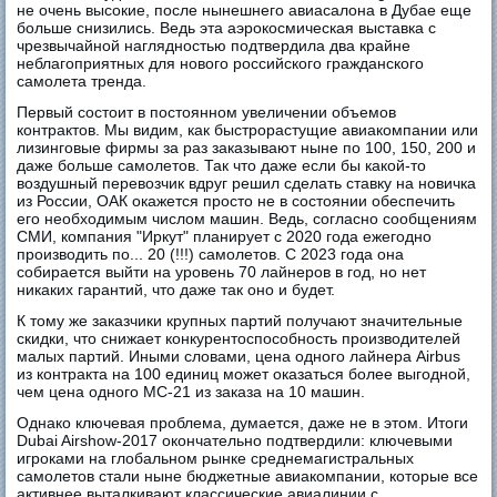
не очень высокие, после нынешнего авиасалона в Дубае еще
больше снизились. Ведь эта аэрокосмическая выставка с
чрезвычайной наглядностью подтвердила два крайне
неблагоприятных для нового российского гражданского
самолета тренда.
Первый состоит в постоянном увеличении объемов
контрактов. Мы видим, как быстрорастущие авиакомпании или
лизинговые фирмы за раз заказывают ныне по 100, 150, 200 и
даже больше самолетов. Так что даже если бы какой-то
воздушный перевозчик вдруг решил сделать ставку на новичка
из России, ОАК окажется просто не в состоянии обеспечить
его необходимым числом машин. Ведь, согласно сообщениям
СМИ, компания "Иркут" планирует с 2020 года ежегодно
производить по... 20 (!!!) самолетов. С 2023 года она
собирается выйти на уровень 70 лайнеров в год, но нет
никаких гарантий, что даже так оно и будет.
К тому же заказчики крупных партий получают значительные
скидки, что снижает конкурентоспособность производителей
малых партий. Иными словами, цена одного лайнера Airbus
из контракта на 100 единиц может оказаться более выгодной,
чем цена одного МС-21 из заказа на 10 машин.
Однако ключевая проблема, думается, даже не в этом. Итоги
Dubai Airshow-2017 окончательно подтвердили: ключевыми
игроками на глобальном рынке среднемагистральных
самолетов стали ныне бюджетные авиакомпании, которые все
активнее выталкивают классические авиалинии с