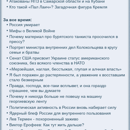
Атакованы НПЗ в Самарской области и на Кубани
Кто такой «Пал Лаич»? Загадочная фигура Кремля
За все время:
Россия умирает
Мифы о Великой Войне
Почему материал про бурятского танкиста просочился в
прессу?
Портрет министра внутренних дел Колокольцева в кругу
семьи и братвы
Сенат США присвоит Украине статус американского
союзника, без всякого членства в НАТО
«Мерзейшая, наглая, бесстыжая, глупая и алчная власть»
Я был поражен до растерянности, а уважение к восставшим
стало безмерным
Правда, господа, все-таки всплывет, и она гораздо
страшнее, чем вы думаете
Почему я никогда больше не повешу на машину
георгиевскую ленту
Политическая активность в России вновь набирает силу
Ядерный блеф России для внутреннего пользования
Лев Термен - похороненный заживо
Виктор Ерофеев: Как тут жить дальше?