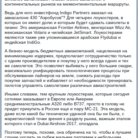
континентальных рынков на межконтинентальные маршруты.
Ведь для кого инвестфонд Indigo Partners заказал на
авиасалоне 430 "Аэробусов"? Для четырех лоукостеров, в
которых он имеет долю и которым будет сдавать самолеты в
лизинг. Это американская Frontier Airlines, венгерская Wizz Air,
мексиканская Volaris и чилийская JetSmart. Лоукостерами
являются также уже упоминавшиеся арабская Flydubai и
индийская IndiGo.
А бизнес-модель бюджетных авиакомпаний, нацеленная на
минимизацию издержек, предполагает сотрудничество только
с одним производителем и покупку у него всегда одних и тех
же самолетов. Это позволяет выбивать у него большие скидки,
максимально унифицировать технологические процессы при
обслуживании лайнеров на земле, снижать расходы при
покупке запчастей и избавляет от необходимости тренировать
пилотов управлять самолетами различных авиастроителей.
Иными словами, тем крупным лоукостерам, которые сегодня
сотнями заказывают в Европе или Америке
среднемагистральные А320 либо B737, просто в голову не
придет прикупить в России еще и пару МС-21. Эта модель,
даже если какой бы технически удачной она бы ни была, с
маркетинговой точки зрения к разделу рынка, важным этапом
которого стал и Dubai Airshow-2017, опоздала.
Поэтому теперь, похоже, она обречена на то, чтобы в лучшем
случае уходить за рубеж малыми партиями к небольшим,