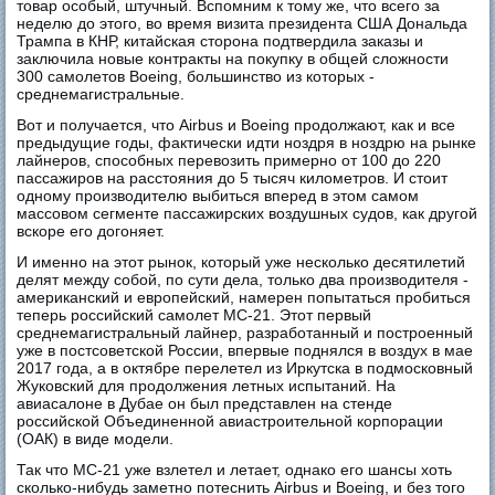
товар особый, штучный. Вспомним к тому же, что всего за
неделю до этого, во время визита президента США Дональда
Трампа в КНР, китайская сторона подтвердила заказы и
заключила новые контракты на покупку в общей сложности
300 самолетов Boeing, большинство из которых -
среднемагистральные.
Вот и получается, что Airbus и Boeing продолжают, как и все
предыдущие годы, фактически идти ноздря в ноздрю на рынке
лайнеров, способных перевозить примерно от 100 до 220
пассажиров на расстояния до 5 тысяч километров. И стоит
одному производителю выбиться вперед в этом самом
массовом сегменте пассажирских воздушных судов, как другой
вскоре его догоняет.
И именно на этот рынок, который уже несколько десятилетий
делят между собой, по сути дела, только два производителя -
американский и европейский, намерен попытаться пробиться
теперь российский самолет МС-21. Этот первый
среднемагистральный лайнер, разработанный и построенный
уже в постсоветской России, впервые поднялся в воздух в мае
2017 года, а в октябре перелетел из Иркутска в подмосковный
Жуковский для продолжения летных испытаний. На
авиасалоне в Дубае он был представлен на стенде
российской Объединенной авиастроительной корпорации
(ОАК) в виде модели.
Так что МС-21 уже взлетел и летает, однако его шансы хоть
сколько-нибудь заметно потеснить Airbus и Boeing, и без того