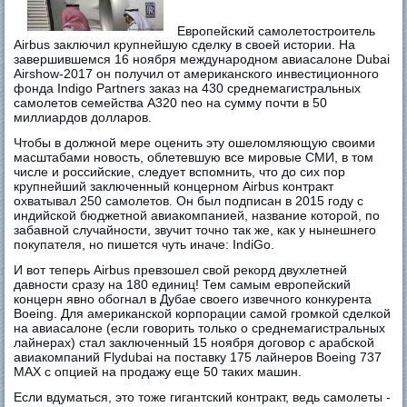
Европейский самолетостроитель
Airbus заключил крупнейшую сделку в своей истории. На
завершившемся 16 ноября международном авиасалоне Dubai
Airshow-2017 он получил от американского инвестиционного
фонда Indigo Partners заказ на 430 среднемагистральных
самолетов семейства A320 neo на сумму почти в 50
миллиардов долларов.
Чтобы в должной мере оценить эту ошеломляющую своими
масштабами новость, облетевшую все мировые СМИ, в том
числе и российские, следует вспомнить, что до сих пор
крупнейший заключенный концерном Airbus контракт
охватывал 250 самолетов. Он был подписан в 2015 году с
индийской бюджетной авиакомпанией, название которой, по
забавной случайности, звучит точно так же, как у нынешнего
покупателя, но пишется чуть иначе: IndiGo.
И вот теперь Airbus превзошел свой рекорд двухлетней
давности сразу на 180 единиц! Тем самым европейский
концерн явно обогнал в Дубае своего извечного конкурента
Boeing. Для американской корпорации самой громкой сделкой
на авиасалоне (если говорить только о среднемагистральных
лайнерах) стал заключенный 15 ноября договор с арабской
авиакомпаний Flydubai на поставку 175 лайнеров Boeing 737
MAX с опцией на продажу еще 50 таких машин.
Если вдуматься, это тоже гигантский контракт, ведь самолеты -