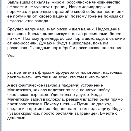
Заплывшим от халявы жиром, россиянское чиновничество,
не знает и не чувствует границ. Новомиллиардеры не
переживали рыночных страстей о своей собственности, они
её получили от "своего пацана", поэтому тоже не понимают
недовольство запада.
Броудер например, знал риски и шел на них. Недооценив
как видно. Кремлядь же рискует только россиянами, более
ни чем. Поэтому кремлядь до сих пор в шоколаде, в отличие
от нас-россиян. Думаю и будут в шоколаде, пока им
разрешают "западные партнёры" и россиянское население.
Увы.
ps: претензии к фирмам Броудера от налоговой, настолько
расплывчаты, что так и не ясно, кто там и что тырил.
А вот фактическое (з
гною в тюрьме
) устранение
Магнитского, как раз подставило всю ленивую шоблу
чиновников тырчиков. Удивительно другое. Когда
Магнитский забил в колокола, реакция властей была прямо
противоположная. Почему гневный Путин, не дал ход
следствию против них. Вернее даже взял под защиту. Ведь
чуваки скрылись, просто растаяли за границей. Вместе с
деньгами.