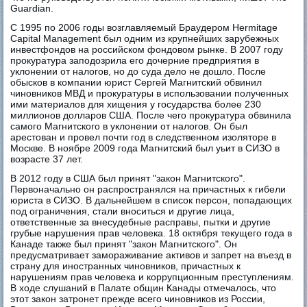
Guardian.
С 1995 по 2006 годы возглавляемый Браудером Hermitage
Capital Management был одним из крупнейших зарубежных
инвестфондов на российском фондовом рынке. В 2007 году
прокуратура заподозрила его дочерние предприятия в
уклонении от налогов, но до суда дело не дошло. После
обысков в компании юрист Сергей Магнитский обвинил
чиновников МВД и прокуратуры в использовании полученных
ими материалов для хищения у государства более 230
миллионов долларов США. После чего прокуратура обвинила
самого Магнитского в уклонении от налогов. Он был
арестован и провел почти год в следственном изоляторе в
Москве. В ноябре 2009 года Магнитский был уьит в СИЗО в
возрасте 37 лет.
В 2012 году в США был принят "закон Магнитского".
Первоначально он распространялся на причастных к гибели
юриста в СИЗО. В дальнейшем в список персон, попадающих
под ограничения, стали вноситься и другие лица,
ответственные за внесудебные расправы, пытки и другие
грубые нарушения прав человека. 18 октября текущего года в
Канаде также был принят "закон Магнитского". Он
предусматривает замораживание активов и запрет на въезд в
страну для иностранных чиновников, причастных к
нарушениям прав человека и коррупционным преступлениям.
В ходе слушаний в Палате общин Канады отмечалось, что
этот закон затронет прежде всего чиновников из России,