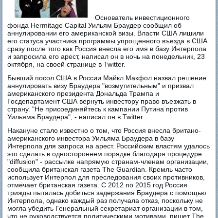
Основатель инвестиционного
фонда Hermitage Capital Уильям Браудер сообщил об
аннулировании его американской визы. Власти США лишили
его статуса участника программы упрощенного въезда в США
сразу после того как Россия внесла его имя в базу Интерпола
и запросила его арест, написал он в ночь на понедельник, 23
октября, на своей странице в Twitter.
Бывший посол США в России Майкл Макфол назвал решение
аннулировать визу Браудера "возмутительным" и призвал
американского президента Дональда Трампа и
Госдепартамент США вернуть инвестору право въезжать в
страну. "Не присоединяйтесь к кампании Путина против
Уильяма Браудера", - написал он в Twitter.
Накануне стало известно о том, что Россия внесла британо-
американского инвестора Уильяма Браудера в базу
Интерпола для запроса на арест. Российским властям удалось
это сделать в одностороннем порядке благодаря процедуре
"diffusion" - рассылке напрямую странам-членам организации,
сообщила британская газета The Guardian. Кремль часто
использует Интерпол для преследования своих противников,
отмечает британская газета. С 2012 по 2015 год Россия
трижды пыталась добиться задержания Браудера с помощью
Интерпола, однако каждый раз получала отказ, поскольку не
могла убедить Генеральный секретариат организации в том,
что не руководствуется политическими мотивами, пишет The