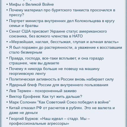
Мифы о Великой Войне
Почему материал про бурятского танкиста просочился в
прессу?
Портрет министра внутренних дел Колокольцева в кругу
семьи и братвы
Сенат США присвоит Украине статус американского
союзника, без всякого членства в НАТО
«Мерзейшая, наглая, бесстыжая, глупая и алчная власть»
Я был поражен до растерянности, а уважение к восставшим
стало безмерным
Правда, господа, все-таки всплывет, и она гораздо
страшнее, чем вы думаете
Почему я никогда больше не повешу на машину
георгиевскую ленту
Политическая активность в России вновь набирает силу
Ядерный блеф России для внутреннего пользования
Лев Термен - похороненный заживо
Виктор Ерофеев: Как тут жить дальше?
Марк Солонин "Как Советский Союз победил в войне"
Китай отказал РФ от расчетов в рублях. Это не валюта и
даже не деньги
Георгий Бурков: «Наш идеал – стадо. Мы –
профессиональные агрессоры»