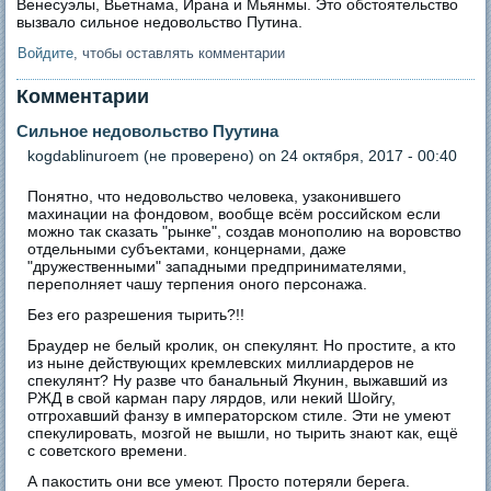
Венесуэлы, Вьетнама, Ирана и Мьянмы. Это обстоятельство
вызвало сильное недовольство Путина.
Войдите
, чтобы оставлять комментарии
Комментарии
Cильное недовольство Пуутина
kogdablinuroem (не проверено)
on 24 октября, 2017 - 00:40
Понятно, что недовольство человека, узаконившего
махинации на фондовом, вообще всём российском если
можно так сказать "рынке", создав монополию на воровство
отдельными субъектами, концернами, даже
"дружественными" западными предпринимателями,
переполняет чашу терпения оного персонажа.
Без его разрешения тырить?!!
Браудер не белый кролик, он спекулянт. Но простите, а кто
из ныне действующих кремлевских миллиардеров не
спекулянт? Ну разве что банальный Якунин, выжавший из
РЖД в свой карман пару лярдов, или некий Шойгу,
отгрохавший фанзу в императорском стиле. Эти не умеют
спекулировать, мозгой не вышли, но тырить знают как, ещё
с советского времени.
А пакостить они все умеют. Просто потеряли берега.