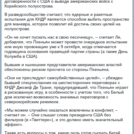
договоренности с США о выводе американских войск с
Корейского полуострова.
В разведсообществе считают, что ядерные и ракетные
испытания для КНДР являются способом выбить пространство
для маневра, которое позволит ей достичь своих целей на
полуострове.
«Он не хочет пускать нас в свою песочницу», – считает Ли,
добавляя, что Пхеньян может провести очередное испытание
или иную провокацию уже к 9 октября, когда отмечается
годовщина основания правящей партии страны (а также День
Колумба в США).
Бывшие и нынешние представители американских властей
обеспокоены риском просчета со стороны Пхеньяна.
«Они не преследуют самоубийственных целей», – убежден
бывший спецпосланник на шестисторонних переговорах с
КНДР Джозеф Де Трани, предупредивший, что Пхеньян играет
в рискованную игру, в особенности с учетом того, что Белый
дом исключил возможность значимых переговоров с
северокорейским режимом.
«Мы можем случайно оказаться вовлечены в конфликт, –
считает он. – Они слышат слова президента США без
фильтров (в «Твиттере»), и это должно иметь значительный
эффект».
Также есть вопросы о том, какую роль готов сыграть Китай.