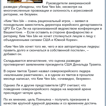
Руководители американской
разведки убеждены, что Ким Чен Ын, несмотря на
многочисленные провокации и склонность к агрессивной
риторике, не безумен.
«Ким Чен Ын – очень рациональный игрок, – заявил в
понедельник заместитель директора корейского департамента
ЦРУ Ён Сук Ли на организованной ведомством конференции в
Вашингтоне. – Если оставить в стороне фанфаронство и
риторику, Ким Чен Ын не хочет столкнуться лицом к лицу с
объединенными силами США и Южной Кореи».
«Ким Чен Ын хочет того же, чего и все авторитарные лидеры:
править долго и скончаться в собственной постели», –
добавил он.
Складывается впечатление, что оценка разведки
противоречит заявлениям президента США Дональда Трампа.
В серии твитов Трамп назвал северокорейского лидера
«маленьким ракетчиком», а в одном из твитов в прошлом
месяце написал, что Ким Чен Ын, «очевидно, безумен».
Однако Ли и другие представители ЦРУ считают, что
поведение северокорейского лидера на мировой арене
преследует четкую цель.
По их мнению, цель Пхеньяна – получить признание в
качестве крупной ядерной державы и со временем достичь