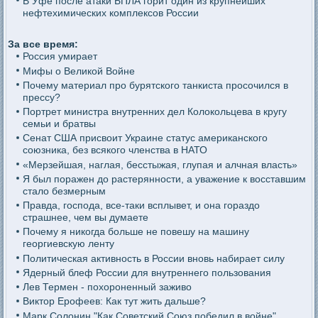
В Уфе после атаки БПЛА горит один из крупнейших
нефтехимических комплексов России
За все время:
Россия умирает
Мифы о Великой Войне
Почему материал про бурятского танкиста просочился в
прессу?
Портрет министра внутренних дел Колокольцева в кругу
семьи и братвы
Сенат США присвоит Украине статус американского
союзника, без всякого членства в НАТО
«Мерзейшая, наглая, бесстыжая, глупая и алчная власть»
Я был поражен до растерянности, а уважение к восставшим
стало безмерным
Правда, господа, все-таки всплывет, и она гораздо
страшнее, чем вы думаете
Почему я никогда больше не повешу на машину
георгиевскую ленту
Политическая активность в России вновь набирает силу
Ядерный блеф России для внутреннего пользования
Лев Термен - похороненный заживо
Виктор Ерофеев: Как тут жить дальше?
Марк Солонин "Как Советский Союз победил в войне"