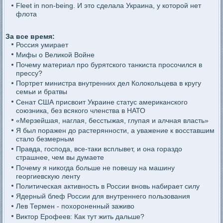
Fleet in non-being. И это сделала Украина, у которой нет
флота
За все время:
Россия умирает
Мифы о Великой Войне
Почему материал про бурятского танкиста просочился в
прессу?
Портрет министра внутренних дел Колокольцева в кругу
семьи и братвы
Сенат США присвоит Украине статус американского
союзника, без всякого членства в НАТО
«Мерзейшая, наглая, бесстыжая, глупая и алчная власть»
Я был поражен до растерянности, а уважение к восставшим
стало безмерным
Правда, господа, все-таки всплывет, и она гораздо
страшнее, чем вы думаете
Почему я никогда больше не повешу на машину
георгиевскую ленту
Политическая активность в России вновь набирает силу
Ядерный блеф России для внутреннего пользования
Лев Термен - похороненный заживо
Виктор Ерофеев: Как тут жить дальше?