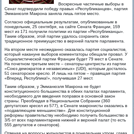
Воскресные частичные выборы в
Сенат подтвердили победу правых «Республиканцев», партия
Эмманюэля Макрона заняла лишь пятое место.
Согласно официальным результатам, опубликованным в
понедельник, 25 сентября, на сайте Сената Франции, 159
мест из 171 получили политики из партии «Республиканцы».
Таким образом, этой партии удалось сохранить свое
традиционное преимущество в верхней палате парламента.
На втором месте неожиданно оказалась партия социалистов,
который накануне выборов комментаторы обещали провал. У
Социалистической партии Франции будет 79 мест в Сенате.
На почетном третьем месте – сенаторы-центристы из партии
«Союз демократов и независимых» (UDI), которым досталось
51 сенаторское кресло. И лишь на пятом – правящая партия
«Вперед, Республика!», получившая 27 мест.
Таким образом, у Эмманюэля Макрона не будет
конституционного большинства в обеих палатах парламента,
необходимого для введения поправок в основной закон
страны. Преобладая в Национальном Собрании (360
депутатских кресел из 577), в Сенате макронисты оказались в
«подавляющем меньшинстве». Для конституционной
реформы правительству необходимо получить большинство в
3/5 от всех парламентариев нижней и верхней палат (то есть
555 депутатов и сенаторов).
Отвечая на вопросы журналистов в понедельник утром, глава