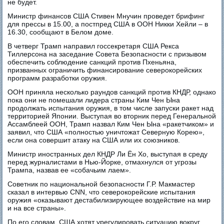
не будет.
Министр финансов США Стивен Мнучин проведет брифинг
для прессы в 15.00, а постпред США в ООН Никки Хейли – в
16.30, сообщают в Белом доме.
В четверг Трамп направил госсекретаря США Рекса
Тиллерсона на заседание Совета Безопасности с призывом
обеспечить соблюдение санкций против Пхеньяна,
призванных ограничить финансирование северокорейских
программ разработки оружия.
ООН приняла несколько раундов санкций против КНДР, однако
пока они не помешали лидера страны Ким Чен Ына
продолжать испытания оружия, в том числе запуски ракет над
территорией Японии. Выступая во вторник перед Генеральной
Ассамблеей ООН, Трамп назвал Ким Чен Ына «ракетчиком» и
заявил, что США «полностью уничтожат Северную Корею»,
если она совершит атаку на США или их союзников.
Министр иностранных дел КНДР Ли Ён Хо, выступая в среду
перед журналистами в Нью-Йорке, отмахнулся от угрозы
Трампа, назвав ее «собачьим лаем».
Советник по национальной безопасности Г.Р. Макмастер
сказал в интервью CNN, что северокорейские испытания
оружия «оказывают дестабилизирующее воздействие на мир
и на все страны».
По его словам, США хотят урегулировать ситуацию вокруг