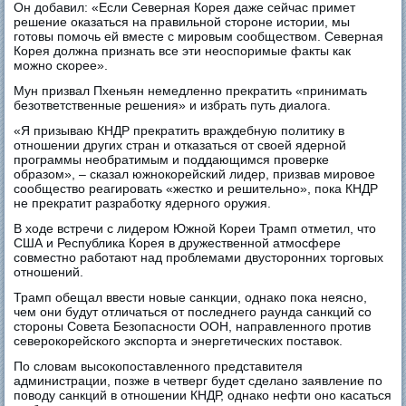
Он добавил: «Если Северная Корея даже сейчас примет
решение оказаться на правильной стороне истории, мы
готовы помочь ей вместе с мировым сообществом. Северная
Корея должна признать все эти неоспоримые факты как
можно скорее».
Мун призвал Пхеньян немедленно прекратить «принимать
безответственные решения» и избрать путь диалога.
«Я призываю КНДР прекратить враждебную политику в
отношении других стран и отказаться от своей ядерной
программы необратимым и поддающимся проверке
образом», – сказал южнокорейский лидер, призвав мировое
сообщество реагировать «жестко и решительно», пока КНДР
не прекратит разработку ядерного оружия.
В ходе встречи с лидером Южной Кореи Трамп отметил, что
США и Республика Корея в дружественной атмосфере
совместно работают над проблемами двусторонних торговых
отношений.
Трамп обещал ввести новые санкции, однако пока неясно,
чем они будут отличаться от последнего раунда санкций со
стороны Совета Безопасности ООН, направленного против
северокорейского экспорта и энергетических поставок.
По словам высокопоставленного представителя
администрации, позже в четверг будет сделано заявление по
поводу санкций в отношении КНДР, однако нефти оно касаться