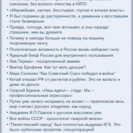
союзника, без всякого членства в НАТО
«Мерзейшая, наглая, бесстыжая, глупая и алчная власть»
Я был поражен до растерянности, а уважение к восставшим
стало безмерным
Правда, господа, все-таки всплывет, и она гораздо
страшнее, чем вы думаете
Почему я никогда больше не повешу на машину
георгиевскую ленту
Политическая активность в России вновь набирает силу
Ядерный блеф России для внутреннего пользования
Лев Термен - похороненный заживо
Виктор Ерофеев: Как тут жить дальше?
Марк Солонин "Как Советский Союз победил в войне"
Китай отказал РФ от расчетов в рублях. Это не валюта и
даже не деньги
Георгий Бурков: «Наш идеал – стадо. Мы –
профессиональные агрессоры»
Путин уже ничего исправить не может — практически весь
мир считает русских злодеями, как народ
Академик И.П.Павлов о русском массовом уме
Все войны СССР - хронология «мирной жизни»
"Палестинский народ" был полностью выдуман КГБ. Это
было лубянским проектом, спецоперацией