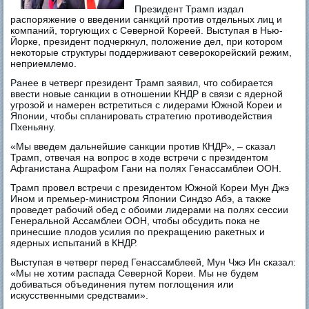
Президент Трамп издал
распоряжение о введении санкций против отдельных лиц и
компаний, торгующих с Северной Кореей. Выступая в Нью-
Йорке, президент подчеркнул, положение дел, при котором
некоторые структуры поддерживают северокорейский режим,
неприемлемо.
Ранее в четверг президент Трамп заявил, что собирается
ввести новые санкции в отношении КНДР в связи с ядерной
угрозой и намерен встретиться с лидерами Южной Кореи и
Японии, чтобы спланировать стратегию противодействия
Пхеньяну.
«Мы введем дальнейшие санкции против КНДР», – сказал
Трамп, отвечая на вопрос в ходе встречи с президентом
Афганистана Ашрафом Гани на полях Генассамблеи ООН.
Трамп провел встречи с президентом Южной Кореи Мун Джэ
Ином и премьер-министром Японии Синдзо Абэ, а также
проведет рабочий обед с обоими лидерами на полях сессии
Генеральной Ассамблеи ООН, чтобы обсудить пока не
принесшие плодов усилия по прекращению ракетных и
ядерных испытаний в КНДР.
Выступая в четверг перед Генассамблеей, Мун Чжэ Ин сказал:
«Мы не хотим распада Северной Кореи. Мы не будем
добиваться объединения путем поглощения или
искусственными средствами».