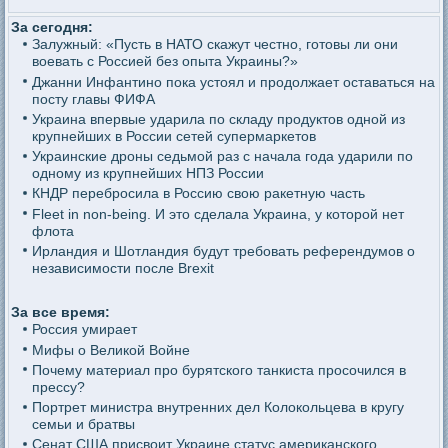
За сегодня:
Залужный: «Пусть в НАТО скажут честно, готовы ли они
воевать с Россией без опыта Украины?»
Джанни Инфантино пока устоял и продолжает оставаться на
посту главы ФИФА
Украина впервые ударила по складу продуктов одной из
крупнейших в России сетей супермаркетов
Украинские дроны седьмой раз с начала года ударили по
одному из крупнейших НПЗ России
КНДР перебросила в Россию свою ракетную часть
Fleet in non-being. И это сделала Украина, у которой нет
флота
Ирландия и Шотландия будут требовать референдумов о
независимости после Brexit
За все время:
Россия умирает
Мифы о Великой Войне
Почему материал про бурятского танкиста просочился в
прессу?
Портрет министра внутренних дел Колокольцева в кругу
семьи и братвы
Сенат США присвоит Украине статус американского