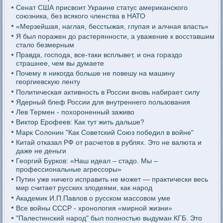
Сенат США присвоит Украине статус американского
союзника, без всякого членства в НАТО
«Мерзейшая, наглая, бесстыжая, глупая и алчная власть»
Я был поражен до растерянности, а уважение к восставшим
стало безмерным
Правда, господа, все-таки всплывет, и она гораздо
страшнее, чем вы думаете
Почему я никогда больше не повешу на машину
георгиевскую ленту
Политическая активность в России вновь набирает силу
Ядерный блеф России для внутреннего пользования
Лев Термен - похороненный заживо
Виктор Ерофеев: Как тут жить дальше?
Марк Солонин "Как Советский Союз победил в войне"
Китай отказал РФ от расчетов в рублях. Это не валюта и
даже не деньги
Георгий Бурков: «Наш идеал – стадо. Мы –
профессиональные агрессоры»
Путин уже ничего исправить не может — практически весь
мир считает русских злодеями, как народ
Академик И.П.Павлов о русском массовом уме
Все войны СССР - хронология «мирной жизни»
"Палестинский народ" был полностью выдуман КГБ. Это