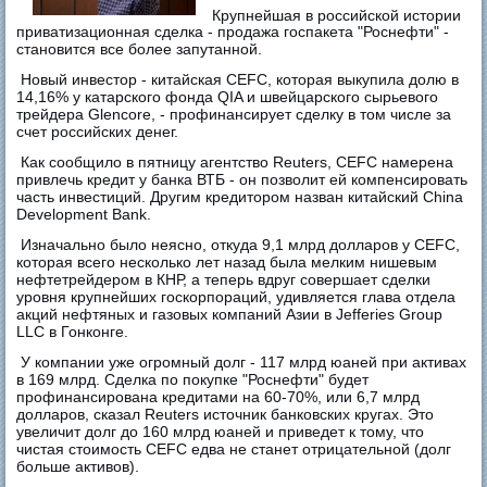
Крупнейшая в российской истории
приватизационная сделка - продажа госпакета "Роснефти" -
становится все более запутанной.
Новый инвестор - китайская CEFC, которая выкупила долю в
14,16% у катарского фонда QIA и швейцарского сырьевого
трейдера Glencore, - профинансирует сделку в том числе за
счет российских денег.
Как сообщило в пятницу агентство Reuters, CEFC намерена
привлечь кредит у банка ВТБ - он позволит ей компенсировать
часть инвестиций. Другим кредитором назван китайский China
Development Bank.
Изначально было неясно, откуда 9,1 млрд долларов у CEFC,
которая всего несколько лет назад была мелким нишевым
нефтетрейдером в КНР, а теперь вдруг совершает сделки
уровня крупнейших госкорпораций, удивляется глава отдела
акций нефтяных и газовых компаний Азии в Jefferies Group
LLC в Гонконге.
У компании уже огромный долг - 117 млрд юаней при активах
в 169 млрд. Сделка по покупке "Роснефти" будет
профинансирована кредитами на 60-70%, или 6,7 млрд
долларов, сказал Reuters источник банковских кругах. Это
увеличит долг до 160 млрд юаней и приведет к тому, что
чистая стоимость CEFC едва не станет отрицательной (долг
больше активов).