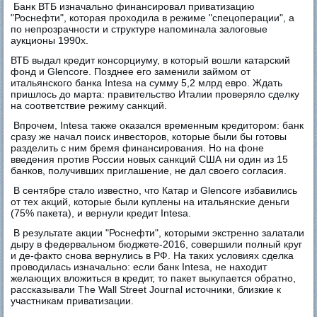
Банк ВТБ изначально финансировал приватизацию
"Роснефти", которая проходила в режиме "спецоперации", а
по непрозрачности и структуре напоминала залоговые
аукционы 1990х.
ВТБ выдал кредит консорциуму, в который вошли катарский
фонд и Glencore. Позднее его заменили займом от
итальянского банка Intesa на сумму 5,2 млрд евро. Ждать
пришлось до марта: правительство Италии проверяло сделку
на соответствие режиму санкций.
Впрочем, Intesa также оказался временным кредитором: банк
сразу же начал поиск инвесторов, которые были бы готовы
разделить с ним бремя финансирования. Но на фоне
введения против России новых санкций США ни один из 15
банков, получивших приглашение, не дал своего согласия.
В сентябре стало известно, что Катар и Glencore избавились
от тех акций, которые были куплены на итальянские деньги
(75% пакета), и вернули кредит Intesa.
В результате акции "Роснефти", которыми экстренно залатали
дыру в федервальном бюджете-2016, совершили полный круг
и де-факто снова вернулись в РФ. На таких условиях сделка
проводилась изначально: если банк Intesa, не находит
желающих вложиться в кредит, то пакет выкупается обратно,
рассказывали The Wall Street Journal источники, близкие к
участникам приватизации.