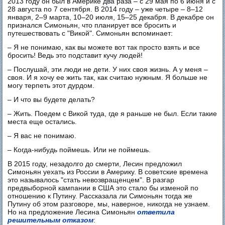
2013 году он был в Америке два раза – с 29 мая по 6 июня и с
28 августа по 7 сентября. В 2014 году – уже четыре – 8–12
января, 2–9 марта, 10–20 июля, 15–25 декабря. В декабре он
признался Симоньян, что планирует все бросить и
путешествовать с "Викой". Симоньян вспоминает:
– Я не понимаю, как вы можете вот так просто взять и все
бросить! Ведь это подставит кучу людей!
– Послушай, эти люди не дети. У них своя жизнь. А у меня –
своя. И я хочу ее жить так, как считаю нужным. Я больше не
могу терпеть этот дурдом.
– И что вы будете делать?
– Жить. Поедем с Викой туда, где я раньше не был. Если такие
места еще остались.
– Я вас не понимаю.
– Когда-нибудь поймешь. Или не поймешь.
В 2015 году, незадолго до смерти, Лесин предложил
Симоньян уехать из России в Америку. В советские времена
это называлось "стать невозвращенцем". В разгар
предвыборной кампании в США это стало бы изменой по
отношению к Путину. Рассказала ли Симоньян тогда же
Путину об этом разговоре, мы, наверное, никогда не узнаем.
Но на предложение Лесина Симоньян
ответила
решительным отказом
: