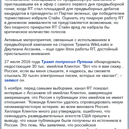
приглашавшим ее в эфир с самого первого дня предвыборной
гонки, когда RT стал площадкой для предвыборных дебатов
кандидатов в президенты от Партии зеленых, где победителем
торжественно избрали Стайн. Оценить эту пиарную работу RT
в денежном эквиваленте не представляется возможным, но
без пиарного прикрытия RT Стайн вряд ли набрала бы
критическое количество голосов.
Активные мепроприятия, связанные с использванием в
предвыборной кампании на стороне Трампа WikiLeaks и
Джулиана Ассанжа, – еще один блок работы RT, достойный
пристального внимания.
27 июля 2016 года
Трамп попросил Путина
обнародовать
недостающие 30 тыс. имейлов Клинтон: "Вот что я вам скажу...
Россия, если вы меня слышите, я надеюсь, вы сможете
отыскать 30 тысяч электронных писем, которых не хватает", –
заявил
он.
5 ноября, перед самыми выборами, канал RT показал
интервью с Ассанжем об имейлах Клинтон, заверяющее
американцев, что Россия к публикации этих имейлов не имеет
отношения: "Команде Клинтон удалось спровоцировать некую
неомаккартистскую истерию: во всем виновата Россия.
Хиллари Клинтон много раз утверждала, ошибочно, что
семнадцать разведывательных агентств США пришли к
выводу, что наши публикации были получены из источников в
России. Это ложь. Мы заявляем, что российское