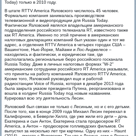
Today) только в 2010 году.
В штате RTTV America Язловского числилось 45 человек.
Формально компания занималась производством
телевизионной и видеопродукции для Russia Today.
Фактически Язловский являлся владельцем американского
подразделения российского телеканала RT, известного также
как RT America. Именно по этой причине в американских
налоговых декларациях компаний был указан один и тот же
адрес, а отделения RTTV America в четырех городах США –
Вашингтоне, Нью-Йорке, Майами и Лос-Анджелесе –
находились и фактически, и юридически там, где
располагались региональные бюро российского госканала
Russia Today. Даже в личных налоговых формах "W-2"
американские сотрудники российского RT America указывали,
что приняты на работу компанией Язловского RTTV America.
Кроме того, Язловский руководил еще и работой
радиостанции Voice of Russia, которая в декабре 2013 года
была закрыта указом президента Путина, реорганизована и
вошла в холдинг Russia Today под новым названием.
Курировал всю эту деятельность Лесин.
Язловский был связан не только с Лесиным, но и с его детьми.
После того, как в конце 2009 года Михаил Лесин переехал в
Калифорнию, в Беверли-Хиллз, где уже жили его дети – дочь
Екатерина и сын Антон, Екатерина стала продюсером RT
America, а Антон – продюсером голливудских фильмов. Он
выпустил за несколько лет три картины. Одну из них – Haunt
(2014) – вместе с Язловским. Так что о Лесине, семье Лесина,