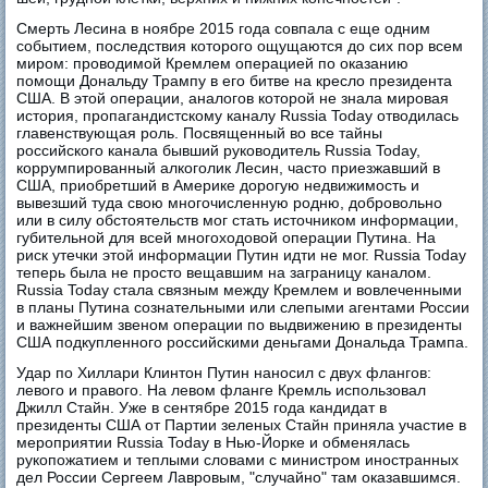
Смерть Лесина в ноябре 2015 года совпала с еще одним
событием, последствия которого ощущаются до сих пор всем
миром: проводимой Кремлем операцией по оказанию
помощи Дональду Трампу в его битве на кресло президента
США. В этой операции, аналогов которой не знала мировая
история, пропагандистскому каналу Russia Today отводилась
главенствующая роль. Посвященный во все тайны
российского канала бывший руководитель Russia Today,
коррумпированный алкоголик Лесин, часто приезжавший в
США, приобретший в Америке дорогую недвижимость и
вывезший туда свою многочисленную родню, добровольно
или в силу обстоятельств мог стать источником информации,
губительной для всей многоходовой операции Путина. На
риск утечки этой информации Путин идти не мог. Russia Today
теперь была не просто вещавшим на заграницу каналом.
Russia Today стала связным между Кремлем и вовлеченными
в планы Путина сознательными или слепыми агентами России
и важнейшим звеном операции по выдвижению в президенты
США подкупленного российскими деньгами Дональда Трампа.
Удар по Хиллари Клинтон Путин наносил с двух флангов:
левого и правого. На левом фланге Кремль использовал
Джилл Стайн. Уже в сентябре 2015 года кандидат в
президенты США от Партии зеленых Стайн приняла участие в
мероприятии Russia Today в Нью-Йорке и обменялась
рукопожатием и теплыми словами с министром иностранных
дел России Сергеем Лавровым, "случайно" там оказавшимся.