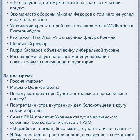
«Все напуганы, потому что никто не знает, за кем они
придут»
Экс-министр обороны Михаил Федоров о том чего не успел
и на что надеется
Украинские дроны второй раз атаковали склад Wildberries в
Екатеринбурге
Кто такой «Пал Лаич»? Загадочная фигура Кремля
Шапочный раздор
Гарри Каспаров объявил войну либеральной тусовке
Россия доминирует на рынке манипулирования
показателями вовлеченности аудитории
За все время:
Россия умирает
Мифы о Великой Войне
Почему материал про бурятского танкиста просочился в
прессу?
Портрет министра внутренних дел Колокольцева в кругу
семьи и братвы
Сенат США присвоит Украине статус американского
союзника, без всякого членства в НАТО
«Мерзейшая, наглая, бесстыжая, глупая и алчная власть»
Я был поражен до растерянности, а уважение к восставшим