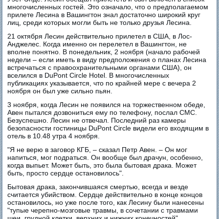
многочисленных гостей. Это означало, что о предполагаемом
прилете Лесина в Вашингтон знал достаточно широкий круг
лиц, среди которых могли быть не только друзья Лесина.
21 октября Лесин действительно прилетел в США, в Лос-
Анджелес. Когда именно он перелетел в Вашингтон, не
вполне понятно. В понедельник, 2 ноября (начало рабочей
недели – если иметь в виду предположения о планах Лесина
встречаться с правоохранительными органами США), он
вселился в DuPont Circle Hotel. В многочисленных
публикациях указывается, что по крайней мере с вечера 2
ноября он был уже сильно пьян.
3 ноября, когда Лесин не появился на торжественном обеде,
Авен пытался дозвониться ему по телефону, послал СМС.
Безуспешно. Лесин не отвечал. Последний раз камеры
безопасности гостиницы DuPont Circle видели его входящим в
отель в 10.48 утра 4 ноября.
"Я не верю в заговор КГБ, – сказал Петр Авен. – Он мог
напиться, мог подраться. Он вообще был драчун, особенно,
когда выпьет. Может быть, это была бытовая драка. Может
быть, просто сердце остановилось".
Бытовая драка, закончившаяся смертью, всегда и везде
считается убийством. Сердце действительно в конце концов
остановилось, но уже после того, как Лесину были нанесены
"тупые черепно-мозговые травмы, в сочетании с травмами
шеи, грудной клетки, верхних и нижних конечностей".