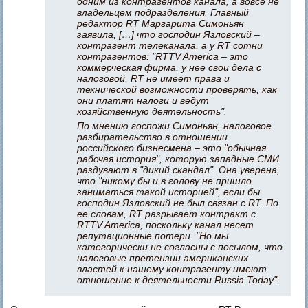
одним из контрагентов канала, а вовсе не
владельцем подразделения. Главный
редактор RT Маргарита Симоньян
заявила, […] что господин Язловский –
контрагент телеканала, а у RT сотни
контрагентов: "RTTV America – это
коммерческая фирма, у нее свои дела с
налоговой, RT не имеет права и
технической возможности проверять, как
они платят налоги и ведут
хозяйственную деятельность".
По мнению госпожи Симоньян, налоговое
разбирательство в отношении
российского бизнесмена – это "обычная
рабочая история", которую западные СМИ
раздувают в "дикий скандал". Она уверена,
что "никому бы и в голову не пришло
заниматься такой историей", если бы
господин Язловский не был связан с RT. По
ее словам, RT разрывает контракт с
RTTV America, поскольку канал несет
репутационные потери. "Но мы
категорически не согласны с посылом, что
налоговые претензии американских
властей к нашему контрагенту имеют
отношение к деятельности Russia Today".