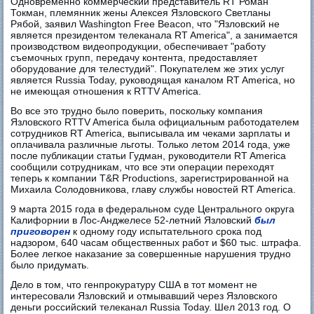
Одновременно коммерческий представитель RT Роман
Токман, племянник жены Алексея Язловского Светланы
Рябой, заявил Washington Free Beacon, что "Язловский не
является президентом телеканала RT America", а занимается
производством видеопродукции, обеспечивает "работу
съемочных групп, передачу контента, предоставляет
оборудование для телестудий". Покупателем же этих услуг
является Russia Today, руководящая каналом RT America, но
не имеющая отношения к RTTV America.
Во все это трудно было поверить, поскольку компания
Язловского RTTV America была официальным работодателем
сотрудников RT America, выписывала им чеками зарплаты и
оплачивала различные льготы. Только летом 2014 года, уже
после публикации статьи Гудман, руководители RT America
сообщили сотрудникам, что все эти операции переходят
теперь к компании T&R Productions, зарегистрированной на
Михаила Солодовникова, главу службы новостей RT America.
9 марта 2015 года в федеральном суде Центрального округа
Калифорнии в Лос-Анджелесе 52-летний Язловский
был
приговорен
к одному году испытательного срока под
надзором, 640 часам общественных работ и $60 тыс. штрафа.
Более легкое наказание за совершенные нарушения трудно
было придумать.
Дело в том, что генпрокуратуру США в тот момент не
интересовали Язловский и отмывавший через Язловского
деньги российский телеканал Russia Today. Шел 2013 год. О