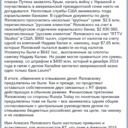
планах Путина захватить Крым, начать войну с Украиной и
поучаствовать в американской президентской гонке никто не
догадывался. Налоговые службы США занимались тогда
израильскими банками. В судебные документы по делу
Язловского просочились несколько "крупных" сумм: $2,6 млн,
перечисленных "русским клиентом" Язловского на счет в
люксембургском отделении израильского банка; $2 830 060,
перечисленные "русским клиентом" Язловского на счет "RTTV
Studios" в США; $900 тысяч, спрятанные от налогов на счету
одной из компаний Надава Калая и, наконец, еще $7,65 млн,
которые Язловский пытался вывести из-под налогов.
Упомянуты были и $642 тыс., выплаченные за хлопоты
самому Надаву Калаю. Но разве могли сравниться эти суммы,
например, со штрафом в $400 млн, который в декабре 2014
года в связи с делом Калайев заплатил американской казне
один только банк Leumi?
В итоге, обвинения в отмывании денег Язловскому
предъявлены не были. Как и прежде, он продолжал
оставаться собственником двух связанных с RT фирм,
действующих в обычном режиме. Финансовые претензии
Язловскому со стороны Russia Today по понятным причинам
предъявлены тоже не были – все занимались одним общим
согласованным с центральным руководством делом по
отмыванию бюджетных российских денег на цели, так никому
и не названные.
Имя Алексея Язловского было настолько привычно и
естественно для журналистов RT, что даже в феврале 2015