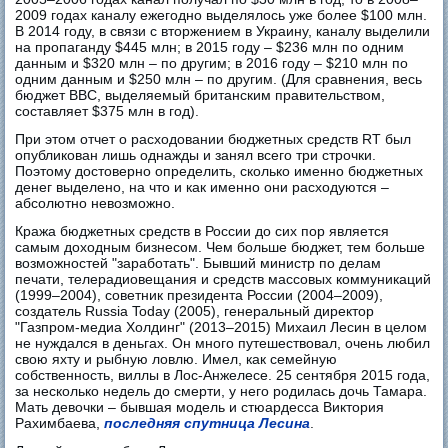
2009 годах каналу ежегодно выделялось уже более $100 млн.
В 2014 году, в связи с вторжением в Украину, каналу выделили
на пропаганду $445 млн; в 2015 году – $236 млн по одним
данным и $320 млн – по другим; в 2016 году – $210 млн по
одним данным и $250 млн – по другим. (Для сравнения, весь
бюджет BBC, выделяемый британским правительством,
составляет $375 млн в год).
При этом отчет о расходовании бюджетных средств RT был
опубликован лишь однажды и занял всего три строчки.
Поэтому достоверно определить, сколько именно бюджетных
денег выделено, на что и как именно они расходуются –
абсолютно невозможно.
Кража бюджетных средств в России до сих пор является
самым доходным бизнесом. Чем больше бюджет, тем больше
возможностей "заработать". Бывший министр по делам
печати, телерадиовещания и средств массовых коммуникаций
(1999–2004), советник президента России (2004–2009),
создатель Russia Today (2005), генеральный директор
"Газпром-медиа Холдинг" (2013–2015) Михаил Лесин в целом
не нуждался в деньгах. Он много путешествовал, очень любил
свою яхту и рыбную ловлю. Имел, как семейную
собственность, виллы в Лос-Анжелесе. 25 сентября 2015 года,
за несколько недель до смерти, у него родилась дочь Тамара.
Мать девочки – бывшая модель и стюардесса Виктория
Рахимбаева,
последняя спутница Лесина
.