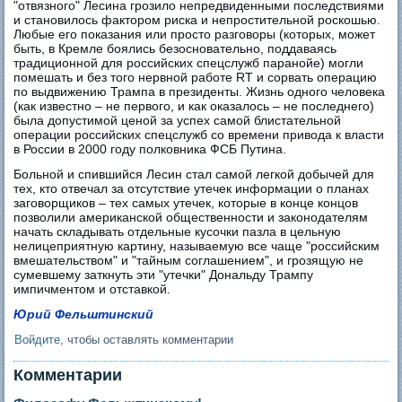
"отвязного" Лесина грозило непредвиденными последствиями
и становилось фактором риска и непростительной роскошью.
Любые его показания или просто разговоры (которых, может
быть, в Кремле боялись безосновательно, поддаваясь
традиционной для российских спецслужб паранойе) могли
помешать и без того нервной работе RT и сорвать операцию
по выдвижению Трампа в президенты. Жизнь одного человека
(как известно – не первого, и как оказалось – не последнего)
была допустимой ценой за успех самой блистательной
операции российских спецслужб со времени привода к власти
в России в 2000 году полковника ФСБ Путина.
Больной и спившийся Лесин стал самой легкой добычей для
тех, кто отвечал за отсутствие утечек информации о планах
заговорщиков – тех самых утечек, которые в конце концов
позволили американской общественности и законодателям
начать складывать отдельные кусочки пазла в цельную
нелицеприятную картину, называемую все чаще "российским
вмешательством" и "тайным соглашением", и грозящую не
сумевшему заткнуть эти "утечки" Дональду Трампу
импичментом и отставкой.
Юрий Фельштинский
Войдите
, чтобы оставлять комментарии
Комментарии