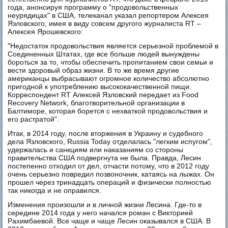
года, анонсируя программу о "продовольственных
неурядицах" в США, телеканал указал репортером Алексея
Язловского, имея в виду совсем другого журналиста RT –
Алексея Ярошевского:
"Недостаток продовольствия является серьезной проблемой в
Соединенных Штатах, где все больше людей вынуждены
бороться за то, чтобы обеспечить пропитанием свои семьи и
вести здоровый образ жизни. В то же время другие
американцы выбрасывают огромное количество абсолютно
пригодной к употреблению высококачественной пищи.
Корреспондент RT Алексей Язловский передает из Food
Recovery Network, благотворительной организации в
Балтиморе, которая борется с нехваткой продовольствия и
его растратой".
Итак, в 2014 году, после вторжения в Украину и судебного
дела Язловского, Russia Today отделалась "легким испугом",
удержалась и санкциям или наказаниям со стороны
правительства США подвергнута не была. Правда, Лесин
постепенно отходил от дел, отчасти потому, что в 2012 году
очень серьезно повредил позвоночник, катаясь на лыжах. Он
прошел через тринадцать операций и физически полностью
так никогда и не оправился.
Изменения произошли и в личной жизни Лесина. Где-то в
середине 2014 года у него начался роман с Викторией
Рахимбаевой. Все чаще и чаще Лесин оказывался в США. В