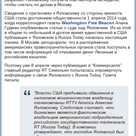
чтобы слетать по делам в Москву.
Сведения о претензиях к Язловскому со стороны минюста
США стали достоянием общественности 1 апреля 2014 года,
когда корреспондент газеты
Washington Free Beacon
Алана
Гудман опубликовала статью о суде над Язловским. Из-за этой
в общем-то небольшой и долгое время единственной в США
публикации о Язловском в Russia Today началась настоящая
паника. В Москве заподозрили, что в распоряжение
американских правоохранительных органов стала поступать в
том числе информация об отмывании денег Лесиным и
российским каналом.
Поэтому уже 8 апреля через публикацию в "Коммерсанте"
главный редактор RT Симоньян попыталась опровергнуть
информацию о связи Язловского с Russia Today. Газета
писала:
"Власти США предъявили обвинения в
налоговом мошенничестве владельцу
телекомпании RTTV America Алексею
Язловскому. Следствие считает, что
бизнесмен является фактическим
владельцем американского подразделения
российского государственного телеканала
RT (Russia Today). В компании
утверждают, что господин Язловский был