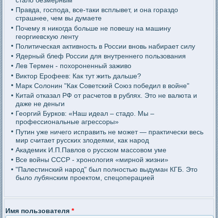
стало безмерным
Правда, господа, все-таки всплывет, и она гораздо
страшнее, чем вы думаете
Почему я никогда больше не повешу на машину
георгиевскую ленту
Политическая активность в России вновь набирает силу
Ядерный блеф России для внутреннего пользования
Лев Термен - похороненный заживо
Виктор Ерофеев: Как тут жить дальше?
Марк Солонин "Как Советский Союз победил в войне"
Китай отказал РФ от расчетов в рублях. Это не валюта и
даже не деньги
Георгий Бурков: «Наш идеал – стадо. Мы –
профессиональные агрессоры»
Путин уже ничего исправить не может — практически весь
мир считает русских злодеями, как народ
Академик И.П.Павлов о русском массовом уме
Все войны СССР - хронология «мирной жизни»
"Палестинский народ" был полностью выдуман КГБ. Это
было лубянским проектом, спецоперацией
Имя пользователя
*