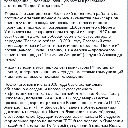
телевидение"), переименованную затем в рекламное
агентство "Видео Интернешнл".
Формально эмигрировав, Язловский продолжал работать на
российском телевизионном рынке. В качестве режиссера он
принял участие в создании нескольких телевизионных
проектов, в частности программы "Добрый вечер с Игорем
Угольниковым", сопродюсером которой с января 1997 года
был Лесин, и даже попробовал себя в качестве актера в
передаче "Веселые ребята". В 2001 году Язловский стал
режиссером российского телевизионного фильма "Поехали",
посвященного Юрию Гагарину, а в Америке – продюсером
серии телепередач "Письма из Америки" (ведущий Александр
Генис).
Михаил Лесин в этот период был министром РФ по делам
печати, телерадиовещания и средств массовых коммуникаций
и активно занимался делами телевидения.
После того, как в июне 2005 года было официально
объявлено о создании нового круглосуточного
информационного канала на английском языке Russia Today,
Язловский, получивший еще в 2002 году американское
гражданство, зарегистрировал в Вашингтоне компании RTTV
America, Inc. и RTTV Studios, Inc., заняв в обеих компаниях
должность президента. Именно Язловский, таким образом,
стал создателем будущей торговой марки канала RT. Однако
формальное право на логотип "RT" было передано Язловским
российской компании TV-Novosti (владеющей каналом Russia