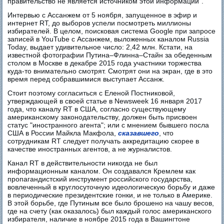
правительство не является источником этой информации".
Интервью с Ассанжем от 5 ноября, запущенное в эфир и
интернет RT, до выборов успели посмотреть миллионы
избирателей. В целом, поисковая система Google при запросе
записей в YouTube с Ассанжем, выложенных каналом Russia
Today, выдает удивительное число: 2,42 млн. Кстати, на
известной фотографии Путина–Флинна–Стайн за обеденным
столом в Москве в декабре 2015 года участники торжества
куда-то внимательно смотрят. Смотрят они на экран, где в это
время перед собравшимися выступает Ассанж.
Стоит поэтому согласиться с Еленой Постниковой,
утверждающей в своей статье в Newsweek 16 января 2017
года, что каналу RT в США, согласно существующему
американскому законодательству, должен быть присвоен
статус "иностранного агента"; или с мнением бывшего посла
США в России Майкла Макфола,
сказавшего
, что
сотрудникам RT следует получать аккредитацию скорее в
качестве иностранных агентов, а не журналистов.
Канал RT в действительности никогда не был
информационным каналом. Он создавался Кремлем как
пропагандистский инструмент российского государства,
вовлеченный в круглосуточную идеологическую борьбу и даже
в периодические президентские гонки, и не только в Америке.
В этой борьбе, где Путиным все было брошено на чашу весов,
где на счету (как оказалось) был каждый голос американского
избирателя, наличие в ноябре 2015 года в Вашингтоне