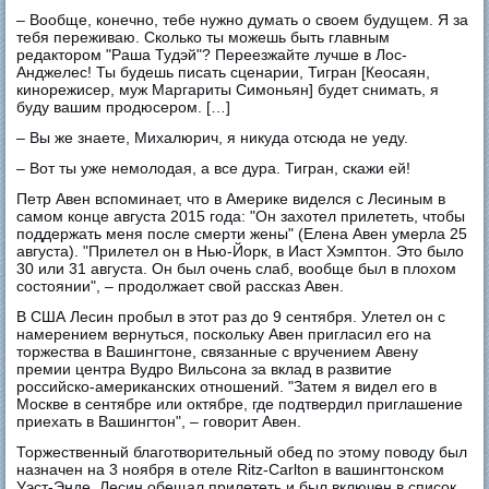
– Вообще, конечно, тебе нужно думать о своем будущем. Я за
тебя переживаю. Сколько ты можешь быть главным
редактором "Раша Тудэй"? Переезжайте лучше в Лос-
Анджелес! Ты будешь писать сценарии, Тигран [Кеосаян,
кинорежисер, муж Маргариты Симоньян] будет снимать, я
буду вашим продюсером. […]
– Вы же знаете, Михалюрич, я никуда отсюда не уеду.
– Вот ты уже немолодая, а все дура. Тигран, скажи ей!
Петр Авен вспоминает, что в Америке виделся с Лесиным в
самом конце августа 2015 года: "Он захотел прилететь, чтобы
поддержать меня после смерти жены" (Елена Авен умерла 25
августа). "Прилетел он в Нью-Йорк, в Иаст Хэмптон. Это было
30 или 31 августа. Он был очень слаб, вообще был в плохом
состоянии", – продолжает свой рассказ Авен.
В США Лесин пробыл в этот раз до 9 сентября. Улетел он с
намерением вернуться, поскольку Авен пригласил его на
торжества в Вашингтоне, связанные с вручением Авену
премии центра Вудро Вильсона за вклад в развитие
российско-американских отношений. "Затем я видел его в
Москве в сентябре или октябре, где подтвердил приглашение
приехать в Вашингтон", – говорит Авен.
Торжественный благотворительный обед по этому поводу был
назначен на 3 ноября в отеле Ritz-Carlton в вашингтонском
Уэст-Энде. Лесин обещал прилететь и был включен в список