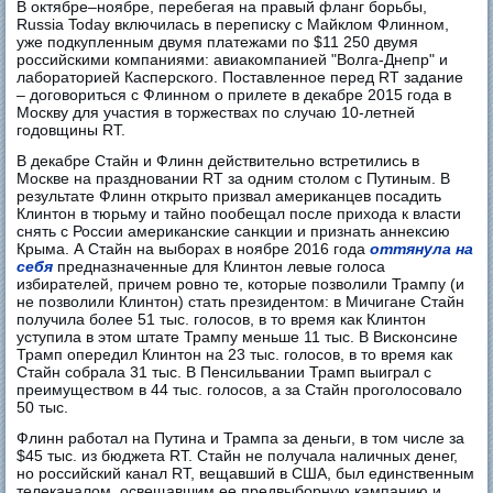
В октябре–ноябре, перебегая на правый фланг борьбы,
Russia Today включилась в переписку с Майклом Флинном,
уже подкупленным двумя платежами по $11 250 двумя
российскими компаниями: авиакомпанией "Волга-Днепр" и
лабораторией Касперского. Поставленное перед RT задание
– договориться с Флинном о прилете в декабре 2015 года в
Москву для участия в торжествах по случаю 10-летней
годовщины RT.
В декабре Стайн и Флинн действительно встретились в
Москве на праздновании RT за одним столом с Путиным. В
результате Флинн открыто призвал американцев посадить
Клинтон в тюрьму и тайно пообещал после прихода к власти
снять с России американские санкции и признать аннексию
Крыма. А Стайн на выборах в ноябре 2016 года
оттянула на
себя
предназначенные для Клинтон левые голоса
избирателей, причем ровно те, которые позволили Трампу (и
не позволили Клинтон) стать президентом: в Мичигане Стайн
получила более 51 тыс. голосов, в то время как Клинтон
уступила в этом штате Трампу меньше 11 тыс. В Висконсине
Трамп опередил Клинтон на 23 тыс. голосов, в то время как
Стайн собрала 31 тыс. В Пенсильвании Трамп выиграл с
преимуществом в 44 тыс. голосов, а за Стайн проголосовало
50 тыс.
Флинн работал на Путина и Трампа за деньги, в том числе за
$45 тыс. из бюджета RT. Стайн не получала наличных денег,
но российский канал RT, вещавший в США, был единственным
телеканалом, освещавшим ее предвыборную кампанию и