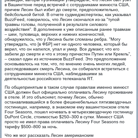
в Вашингтоне перед встречей с сотрудниками минюста США,
причем Лесин был избит до смерти, предположительно,
бейсбольной битой. В отчете судмедэкспертизы, как указывал
BuzzFeed, говорилось, что Лесин скончался из-за "тупой
травмы головы, полученной в результате силового
воздействия". В дополнение к уже описанным ранее травмам
– шеи, туловища, верхних и нижних конечностей,
обнаружилось, что у Лесина были сломаны ребра. "Могу
утверждать, что [в ФБР] нет ни одного человека, который бы
верил, что он напился, упал и умер. Все думают, что его
забили до смерти и что к этому причастен Путин или Кремль",
– сказал один из источников BuzzFeed. Это предположение
основывалось на том, что, по мнению очень многих людей,
расследовавших смерть Лесина, он собирался встретиться с
сотрудниками минюста США, наблюдавшими за
деятельностью российского телеканала RT.
По общепринятым в таком случае правилам именно минюст
США должен был официально оплачивать Лесину проживание
в отеле. И это объясняет, почему Лесин, обычно
останавливавшийся в более фешенебельных пятизвездочных
гостиницах, например, в знакомом ему вашингтонском отеле
Four Seasons, пошел ночевать в четырехзвездочную гостиницу
DuPont Circle, стоимостью $250–300 в сутки. Минюст США
просто не имел права оплачивать Леcину Four Seasons по
тарифу $500–800 за ночь.
Что же мог рассказать Лесин американским