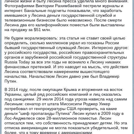
Личной жизни и быту Лесина пресса уделила много внимания.
Фотографиями Виктории Рахимбаевой пестрели журналы и
интернет. Банальные подсчеты показывали, что заработать
имевшиеся у Лесина деньги государственной службой и
телевизионным бизнесом было невозможно. После смерти
Лесина два его калифорнийских поместья были выставлены
на продажу за $51 млн.
Не будем морализировать: эта статья не ставит своей целью
определить, сколько миллионов украл из госказны России
бывший государственный служащий Лесин. Интересно другое:
у российского государства, российских правоохранительных
органов и зарубежной российской государственной структуры
Russia Today за все эти годы не возникло к Лесину никаких
финансовых претензий. И это наводит на мысль, что действия
Лесина соответствовали намерениям вышестоящего
начальства. Начальством Лесин давно уже был Владимир
Путин.
В 2014 году, после оккупации Крыма и вторжения на восток
Украины, целый ряд российских компаний и лиц оказались
под санкциями. 29 июля 2014 года угроза нависла над самим
Лесиным: сенатор от штата Миссисипи Роджер Уикер
потребовал от генпрокуратуры США проверить, на какие
деньги "шеф пропаганды Путина" Лесин купил в 2009 году в
Лос-Анджелесе свое 28-миллионное поместье. Лесин
отписался тем, что собственность принадлежит детям. Но эта
отписка американцам не могла показаться убедительной, тем
более, что к тому времени с американскими