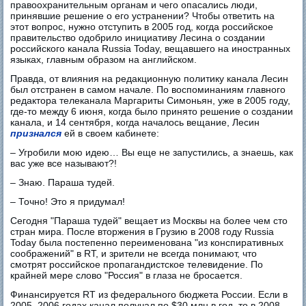
правоохранительным органам и чего опасались люди,
принявшие решение о его устранении? Чтобы ответить на
этот вопрос, нужно отступить в 2005 год, когда российское
правительство одобрило инициативу Лесина о создании
российского канала Russia Today, вещавшего на иностранных
языках, главным образом на английском.
Правда, от влияния на редакционную политику канала Лесин
был отстранен в самом начале. По воспоминаниям главного
редактора телеканала Маргариты Симоньян, уже в 2005 году,
где-то между 6 июня, когда было принято решение о создании
канала, и 14 сентября, когда началось вещание, Лесин
признался
ей в своем кабинете:
– Угробили мою идею… Вы еще не запустились, а знаешь, как
вас уже все называют?!
– Знаю. Параша тудей.
– Точно! Это я придумал!
Сегодня "Параша тудей" вещает из Москвы на более чем сто
стран мира. После вторжения в Грузию в 2008 году Russia
Today была постепенно переименована "из конспиративных
соображений" в RT, и зрители не всегда понимают, что
смотрят российское пропагандистское телевидение. По
крайней мере слово "Россия" в глаза не бросается.
Финансируется RT из федерального бюджета России. Если в
2005–2006 годах канал получал по $30 млн в год, то в 2008–