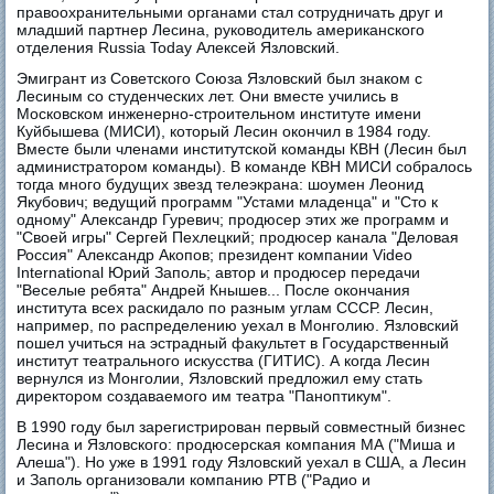
правоохранительными органами стал сотрудничать друг и
младший партнер Лесина, руководитель американского
отделения Russia Today Алексей Язловский.
Эмигрант из Советского Союза Язловский был знаком с
Лесиным со студенческих лет. Они вместе учились в
Московском инженерно-строительном институте имени
Куйбышева (МИСИ), который Лесин окончил в 1984 году.
Вместе были членами институтской команды КВН (Лесин был
администратором команды). В команде КВН МИСИ собралось
тогда много будущих звезд телеэкрана: шоумен Леонид
Якубович; ведущий программ "Устами младенца" и "Сто к
одному" Александр Гуревич; продюсер этих же программ и
"Своей игры" Сергей Пехлецкий; продюсер канала "Деловая
Россия" Александр Акопов; президент компании Video
International Юрий Заполь; автор и продюсер передачи
"Веселые ребята" Андрей Кнышев... После окончания
института всех раскидало по разным углам СССР. Лесин,
например, по распределению уехал в Монголию. Язловский
пошел учиться на эстрадный факультет в Государственный
институт театрального искусства (ГИТИС). А когда Лесин
вернулся из Монголии, Язловский предложил ему стать
директором создаваемого им театра "Паноптикум".
В 1990 году был зарегистрирован первый совместный бизнес
Лесина и Язловского: продюсерская компания МА ("Миша и
Алеша"). Но уже в 1991 году Язловский уехал в США, а Лесин
и Заполь организовали компанию РТВ ("Радио и