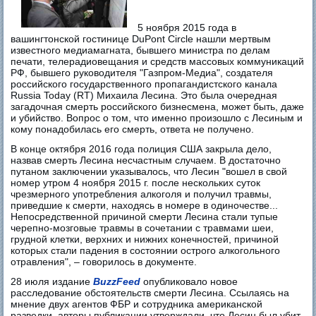
5 ноября 2015 года в
вашингтонской гостинице DuPont Circle нашли мертвым
известного медиамагната, бывшего министра по делам
печати, телерадиовещания и средств массовых коммуникаций
РФ, бывшего руководителя "Газпром-Медиа", создателя
российского государственного пропагандистского канала
Russia Today (RT) Михаила Лесина. Это была очередная
загадочная смерть российского бизнесмена, может быть, даже
и убийство. Вопрос о том, что именно произошло с Лесиным и
кому понадобилась его смерть, ответа не получено.
В конце октября 2016 года полиция США закрыла дело,
назвав смерть Лесина несчастным случаем. В достаточно
путаном заключении указывалось, что Лесин "вошел в свой
номер утром 4 ноября 2015 г. после нескольких суток
чрезмерного употребления алкоголя и получил травмы,
приведшие к смерти, находясь в номере в одиночестве...
Непосредственной причиной смерти Лесина стали тупые
черепно-мозговые травмы в сочетании с травмами шеи,
грудной клетки, верхних и нижних конечностей, причиной
которых стали падения в состоянии острого алкогольного
отравления", – говорилось в документе.
28 июля издание
BuzzFeed
опубликовало новое
расследование обстоятельств смерти Лесина. Ссылаясь на
мнение двух агентов ФБР и сотрудника американской
разведки, авторы публикации утверждали, что Лесин был убит