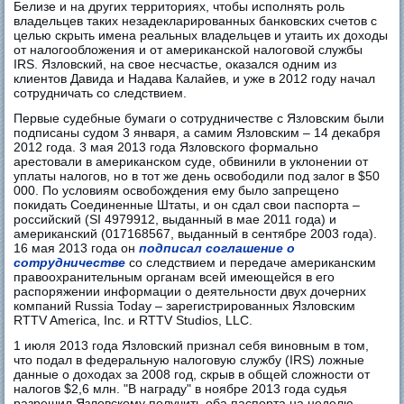
Белизе и на других территориях, чтобы исполнять роль
владельцев таких незадекларированных банковских счетов с
целью скрыть имена реальных владельцев и утаить их доходы
от налогообложения и от американской налоговой службы
IRS. Язловский, на свое несчастье, оказался одним из
клиентов Давида и Надава Калайев, и уже в 2012 году начал
сотрудничать со следствием.
Первые судебные бумаги о сотрудничестве с Язловским были
подписаны судом 3 января, а самим Язловским – 14 декабря
2012 года. 3 мая 2013 года Язловского формально
арестовали в американском суде, обвинили в уклонении от
уплаты налогов, но в тот же день освободили под залог в $50
000. По условиям освобождения ему было запрещено
покидать Соединенные Штаты, и он сдал свои паспорта –
российский (SI 4979912, выданный в мае 2011 года) и
американский (017168567, выданный в сентябре 2003 года).
16 мая 2013 года он
подписал соглашение о
сотрудничестве
со следствием и передаче американским
правоохранительным органам всей имеющейся в его
распоряжении информации о деятельности двух дочерних
компаний Russia Today – зарегистрированных Язловским
RTTV America, Inc. и RTTV Studios, LLC.
1 июля 2013 года Язловский признал себя виновным в том,
что подал в федеральную налоговую службу (IRS) ложные
данные о доходах за 2008 год, скрыв в общей сложности от
налогов $2,6 млн. "В награду" в ноябре 2013 года судья
разрешил Язловскому получить оба паспорта на неделю,