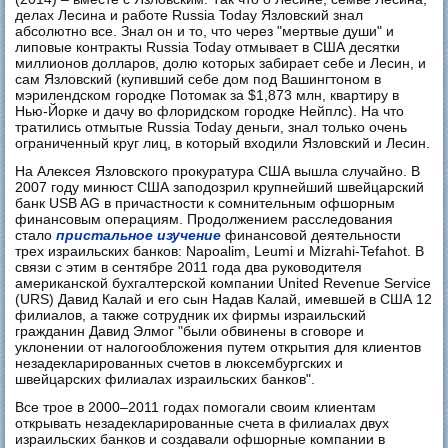
делах Лесина и работе Russia Today Язловский знал
абсолютно все. Знал он и то, что через "мертвые души" и
липовые контракты Russia Today отмывает в США десятки
миллионов долларов, долю которых забирает себе и Лесин, и
сам Язловский (купивший себе дом под Вашингтоном в
мэрилендском городке Потомак за $1,873 млн, квартиру в
Нью-Йорке и дачу во флоридском городке Нейплс). На что
тратились отмытые Russia Today деньги, знал только очень
ограниченный круг лиц, в который входили Язловский и Лесин.
На Алексея Язловского прокуратура США вышла случайно. В
2007 году минюст США заподозрил крупнейший швейцарский
банк USB AG в причастности к сомнительным офшорным
финансовым операциям. Продолжением расследования
стало
пристальное изучение
финансовой деятельности
трех израильских банков: Napoalim, Leumi и Mizrahi-Tefahot. В
связи с этим в сентябре 2011 года два руководителя
американской бухгалтерской компании United Revenue Service
(URS) Давид Калай и его сын Надав Калай, имевшей в США 12
филиалов, а также сотрудник их фирмы израильский
гражданин Давид Элмог "были обвинены в сговоре и
уклонении от налогообложения путем открытия для клиентов
незадекларированных счетов в люксембургских и
швейцарских филиалах израильских банков".
Все трое в 2000–2011 годах помогали своим клиентам
открывать незадекларированные счета в филиалах двух
израильских банков и создавали офшорные компании в