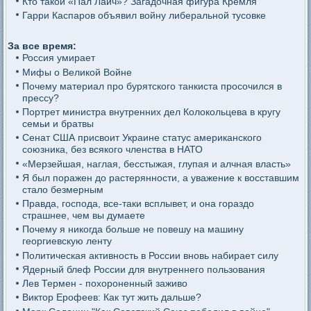
Кто такой «Пал Лаич»? Загадочная фигура Кремля
Гарри Каспаров объявил войну либеральной тусовке
За все время:
Россия умирает
Мифы о Великой Войне
Почему материал про бурятского танкиста просочился в
прессу?
Портрет министра внутренних дел Колокольцева в кругу
семьи и братвы
Сенат США присвоит Украине статус американского
союзника, без всякого членства в НАТО
«Мерзейшая, наглая, бесстыжая, глупая и алчная власть»
Я был поражен до растерянности, а уважение к восставшим
стало безмерным
Правда, господа, все-таки всплывет, и она гораздо
страшнее, чем вы думаете
Почему я никогда больше не повешу на машину
георгиевскую ленту
Политическая активность в России вновь набирает силу
Ядерный блеф России для внутреннего пользования
Лев Термен - похороненный заживо
Виктор Ерофеев: Как тут жить дальше?