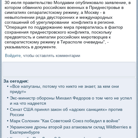
30 июля правительство Молдавии опубликовало заявление, в
котором обвинило российских военных в Приднестровье в
симпатиях сепаратистскому режиму, а Москву - в
невыполнении ряда двусторонних и международных
соглашений об урегулировании конфликта в регионе.
"Операция по поддержанию мира превратилась в фактор
сохранения приднестровского конфликта, поскольку
предвзятость и симпатии российских миротворцев к
сепаратистскому режиму в Тирасполе очевидны", -
указывалось в документе.
Войдите
, чтобы оставлять комментарии
За сегодня:
«Все напуганы, потому что никто не знает, за кем они
придут»
Экс-министр обороны Михаил Федоров о том чего не успел
и на что надеется
Сенат США принял закон об «адских санкциях» против
России
Марк Солонин "Как Советский Союз победил в войне"
Украинские дроны второй раз атаковали склад Wildberries в
Екатеринбурге