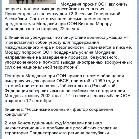
Молдавия просит ООН включить
вопрос о полном выводе российских военных из
Приднестровья в повестку дня 72-й сессии Генеральной
Ассамблеи. Соответствующее письмо постоянного
представителя Молдавии при ООН Виктора Морару
обнародовано во вторник, 22 августа.
В Кишиневе убеждены, что присутствие военнослужащих РФ
"представляет собой угрозу для поддержания
международного мира и безопасности", отмечается в письме.
Морару попросил ООН поддержать усилия Молдавии,
направленные на завершение процесса "безусловного,
упорядоченного и полного вывода иностранных вооруженных
сил с ее национальной территории".
Постпред Молдавии при ООН привел в тексте обращения
выдержку из декларации ОБСЕ, принятой в 1999 году, в
которой приветствовалось "обязательство Российской
Федерации завершить вывод российских сил с территории
Молдовы к концу 2002 года". 72-я сессия Генассамблеи ООН
откроется 12 сентября.
Кишинев: "Российские военные - фактор сохранения
конфликта"
2 мая Конституционный суд Молдавии признал
неконституционным пребывание российских солдат на
территории Приднестровского региона республики.