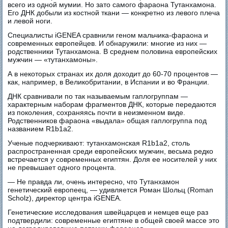
всего из одной мумии. Но зато самого фараона Тутанхамона.
Его ДНК добыли из костной ткани — конкретно из левого плеча
и левой ноги.
Специалисты iGENEA сравнили геном мальчика-фараона и
современных европейцев. И обнаружили: многие из них —
родственники Тутанхамона. В среднем половина европейских
мужчин — «тутанхамоны».
А в некоторых странах их доля доходит до 60-70 процентов —
как, например, в Великобритании, в Испании и во Франции.
ДНК сравнивали по так называемым гаплогруппам —
характерным наборам фрагментов ДНК, которые передаются
из поколения, сохраняясь почти в неизменном виде.
Родственников фараона «выдала» общая гаплогруппа под
названием R1b1a2.
Ученые подчеркивают: тутанхамонская R1b1a2, столь
распространенная среди европейских мужчин, весьма редко
встречается у современных египтян. Доля ее носителей у них
не превышает одного процента.
— Не правда ли, очень интересно, что Тутанхамон
генетический европеец, — удивляется Роман Шольц (Roman
Scholz), директор центра iGENEA.
Генетические исследования швейцарцев и немцев еще раз
подтвердили: современные египтяне в общей своей массе это