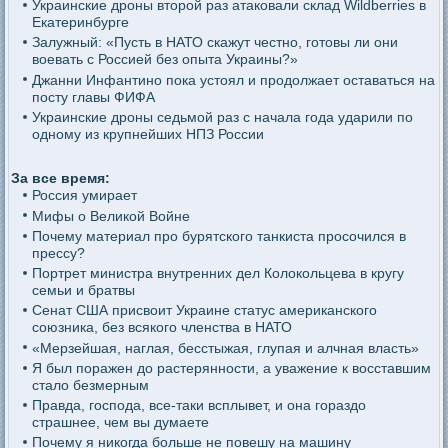
Украинские дроны второй раз атаковали склад Wildberries в
Екатеринбурге
Залужный: «Пусть в НАТО скажут честно, готовы ли они
воевать с Россией без опыта Украины?»
Джанни Инфантино пока устоял и продолжает оставаться на
посту главы ФИФА
Украинские дроны седьмой раз с начала года ударили по
одному из крупнейших НПЗ России
За все время:
Россия умирает
Мифы о Великой Войне
Почему материал про бурятского танкиста просочился в
прессу?
Портрет министра внутренних дел Колокольцева в кругу
семьи и братвы
Сенат США присвоит Украине статус американского
союзника, без всякого членства в НАТО
«Мерзейшая, наглая, бесстыжая, глупая и алчная власть»
Я был поражен до растерянности, а уважение к восставшим
стало безмерным
Правда, господа, все-таки всплывет, и она гораздо
страшнее, чем вы думаете
Почему я никогда больше не повешу на машину