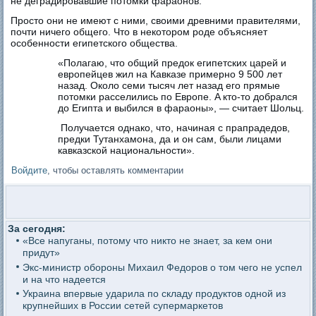
не деградировавшие потомки фараонов.
Просто они не имеют с ними, своими древними правителями,
почти ничего общего. Что в некотором роде объясняет
особенности египетского общества.
«Полагаю, что общий предок египетских царей и
европейцев жил на Кавказе примерно 9 500 лет
назад. Около семи тысяч лет назад его прямые
потомки расселились по Европе. A кто-то добрался
до Египта и выбился в фараоны», — считает Шольц.
Получается однако, что, начиная с прапрадедов,
предки Тутанхамона, да и он сам, были лицами
кавказской национальности».
Войдите
, чтобы оставлять комментарии
За сегодня:
«Все напуганы, потому что никто не знает, за кем они
придут»
Экс-министр обороны Михаил Федоров о том чего не успел
и на что надеется
Украина впервые ударила по складу продуктов одной из
крупнейших в России сетей супермаркетов