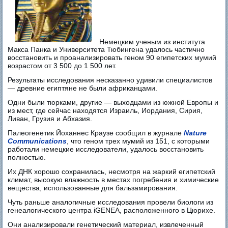
Немецким ученым из института
Макса Панка и Университета Тюбингена удалось частично
восстановить и проанализировать геном 90 египетских мумий
возрастом от 3 500 до 1 500 лет.
Результаты исследования несказанно удивили специалистов
— древние египтяне не были африканцами.
Одни были тюрками, другие — выходцами из южной Европы и
из мест, где сейчас находятся Израиль, Иордания, Сирия,
Ливан, Грузия и Абхазия.
Палеогенетик Йоханнес Краузе сообщил в журнале
Nature
Communications
, что геном трех мумий из 151, с которыми
работали немецкие исследователи, удалось восстановить
полностью.
Их ДНК хорошо сохранилась, несмотря на жаркий египетский
климат, высокую влажность в местах погребения и химические
вещества, использованные для бальзамирования.
Чуть раньше аналогичные исследования провели биологи из
генеалогического центра iGENEA, расположенного в Цюрихе.
Они анализировали генетический материал, извлеченный