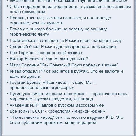
«Мерзейшая, наглая, бесстыжая, глупая и алчная власть»
Я был поражен до растерянности, а уважение к восставшим
стало безмерным
Правда, господа, все-таки всплывет, и она гораздо
страшнее, чем вы думаете
Почему я никогда больше не повешу на машину
георгиевскую ленту
Политическая активность в России вновь набирает силу
Ядерный блеф России для внутреннего пользования
Лев Термен - похороненный заживо
Виктор Ерофеев: Как тут жить дальше?
Марк Солонин "Как Советский Союз победил в войне"
Китай отказал РФ от расчетов в рублях. Это не валюта и
даже не деньги
Георгий Бурков: «Наш идеал – стадо. Мы –
профессиональные агрессоры»
Путин уже ничего исправить не может — практически весь
мир считает русских злодеями, как народ
Академик И.П.Павлов о русском массовом уме
Все войны СССР - хронология «мирной жизни»
"Палестинский народ" был полностью выдуман КГБ. Это
было лубянским проектом, спецоперацией