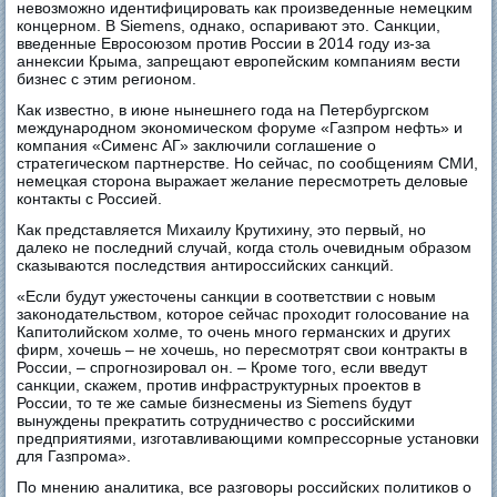
невозможно идентифицировать как произведенные немецким
концерном. В Siemens, однако, оспаривают это. Санкции,
введенные Евросоюзом против России в 2014 году из-за
аннексии Крыма, запрещают европейским компаниям вести
бизнес с этим регионом.
Как известно, в июне нынешнего года на Петербургском
международном экономическом форуме «Газпром нефть» и
компания «Сименс АГ» заключили соглашение о
стратегическом партнерстве. Но сейчас, по сообщениям СМИ,
немецкая сторона выражает желание пересмотреть деловые
контакты с Россией.
Как представляется Михаилу Крутихину, это первый, но
далеко не последний случай, когда столь очевидным образом
сказываются последствия антироссийских санкций.
«Если будут ужесточены санкции в соответствии с новым
законодательством, которое сейчас проходит голосование на
Капитолийском холме, то очень много германских и других
фирм, хочешь – не хочешь, но пересмотрят свои контракты в
России, – спрогнозировал он. – Кроме того, если введут
санкции, скажем, против инфраструктурных проектов в
России, то те же самые бизнесмены из Siemens будут
вынуждены прекратить сотрудничество с российскими
предприятиями, изготавливающими компрессорные установки
для Газпрома».
По мнению аналитика, все разговоры российских политиков о