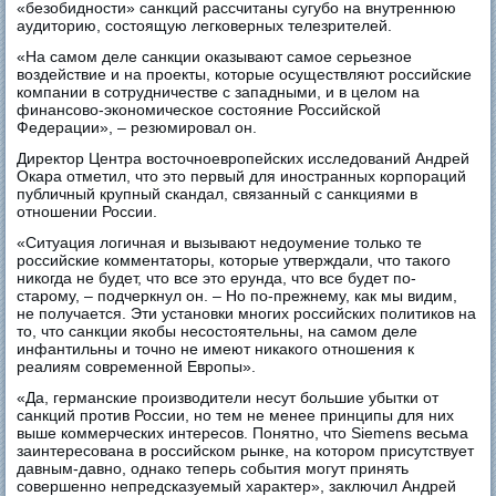
«безобидности» санкций рассчитаны сугубо на внутреннюю
аудиторию, состоящую легковерных телезрителей.
«На самом деле санкции оказывают самое серьезное
воздействие и на проекты, которые осуществляют российские
компании в сотрудничестве с западными, и в целом на
финансово-экономическое состояние Российской
Федерации», – резюмировал он.
Директор Центра восточноевропейских исследований Андрей
Окара отметил, что это первый для иностранных корпораций
публичный крупный скандал, связанный с санкциями в
отношении России.
«Ситуация логичная и вызывают недоумение только те
российские комментаторы, которые утверждали, что такого
никогда не будет, что все это ерунда, что все будет по-
старому, – подчеркнул он. – Но по-прежнему, как мы видим,
не получается. Эти установки многих российских политиков на
то, что санкции якобы несостоятельны, на самом деле
инфантильны и точно не имеют никакого отношения к
реалиям современной Европы».
«Да, германские производители несут большие убытки от
санкций против России, но тем не менее принципы для них
выше коммерческих интересов. Понятно, что Siemens весьма
заинтересована в российском рынке, на котором присутствует
давным-давно, однако теперь события могут принять
совершенно непредсказуемый характер», заключил Андрей