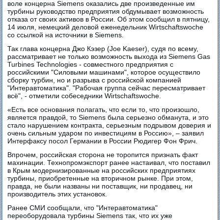
воле концерна Siemens оказались две произведенные им
турбины руководство предприятия обдумывает возможность
отказа от своих активов в России. Об этом сообщил в пятницу,
14 июля, немецкий деловой еженедельник Wirtschaftswoche
со ссылкой на источники в Siemens.
Так глава концерна Джо Кэзер (Joe Kaeser), судя по всему,
рассматривает не только возможность выхода из Siemens Gas
Turbines Technologies - совместного предприятия с
российскими "Силовыми машинами", которое осуществило
сборку турбин, но и разрыва с российской компанией
"Интеравтоматика". "Рабочая группа сейчас пересматривает
всё", - отметили собеседники Wirtschaftswoche.
«Есть все основания полагать, что если то, что произошло,
является правдой, то Siemens была серьезно обманута, и это
стало нарушением контракта, серьезным подрывом доверия и
очень сильным ударом по инвестициям в Россию», – заявил
Интерфаксу посол Германии в России Рюдигер Фон Фрич.
Впрочем, российская сторона не торопится признать факт
махинации. Технопромэкспорт ранее настаивал, что поставил
в Крым модернизированные на российских предприятиях
турбины, приобретенные на вторичном рынке. При этом,
правда, не были названы ни поставщик, ни продавец, ни
производитель этих установок.
Ранее СМИ сообщали, что "Интеравтоматика"
переоборудовала турбины Siemens так, что их уже