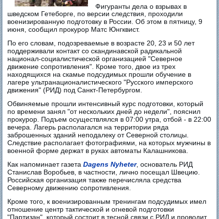
Фигуранты дела о взрывах в
шведском Гетеборге, по версии следствия, проходили
военизированную подготовку в России. Об этом в пятницу, 9
июня, сообщил прокурор Матс Юнгквист.
По его словам, подозреваемые в возрасте 20, 23 и 50 лет
поддерживали контакт со скандинавской радикальной
национал-социалистической организацией "Северное
движение сопротивления". Кроме того, двое из трех
находящихся на скамье подсудимых прошли обучение в
лагере ультранационалистического "Русского имперского
движения" (РИД) под Санкт-Петербургом.
Обвиняемые прошли интенсивный курс подготовки, который
по времени занял "от нескольких дней до недели", пояснил
прокурор. Подъем осуществлялся в 07:00 утра, отбой - в 22:00
вечера. Лагерь располагался на территории ряда
заброшенных зданий неподалеку от Северной столицы.
Следствие располагает фотографиями, на которых мужчины в
военной форме держат в руках автоматы Калашникова.
Как напоминает газета
Dagens Nyheter
, основатель РИД
Станислав Воробьев, в частности, лично посещал Швецию.
Российская организация также перечисляла средства
Северному движению сопротивления.
Кроме того, к военизированным тренингам подсудимых имел
отношение центр тактической и огневой подготовки
"Партизан", который состоит в тесной связи с РИД и проводит