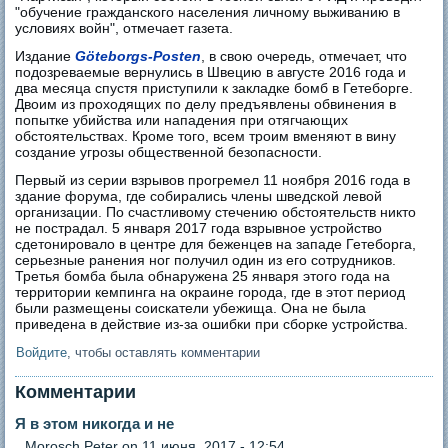
"обучение гражданского населения личному выживанию в
условиях войн", отмечает газета.
Издание
Göteborgs-Posten
, в свою очередь, отмечает, что
подозреваемые вернулись в Швецию в августе 2016 года и
два месяца спустя приступили к закладке бомб в Гетеборге.
Двоим из проходящих по делу предъявлены обвинения в
попытке убийства или нападения при отягчающих
обстоятельствах. Кроме того, всем троим вменяют в вину
создание угрозы общественной безопасности.
Первый из серии взрывов прогремел 11 ноября 2016 года в
здание форума, где собирались члены шведской левой
организации. По счастливому стечению обстоятельств никто
не пострадал. 5 января 2017 года взрывное устройство
сдетонировало в центре для беженцев на западе Гетеборга,
серьезные ранения ног получил один из его сотрудников.
Третья бомба была обнаружена 25 января этого года на
территории кемпинга на окраине города, где в этот период
были размещены соискатели убежища. Она не была
приведена в действие из-за ошибки при сборке устройства.
Войдите
, чтобы оставлять комментарии
Комментарии
Я в этом никогда и не
Morosch Peter
on 11 июня, 2017 - 12:54