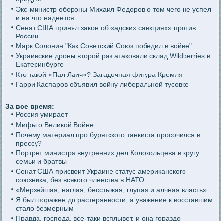
Экс-министр обороны Михаил Федоров о том чего не успел
и на что надеется
Сенат США принял закон об «адских санкциях» против
России
Марк Солонин "Как Советский Союз победил в войне"
Украинские дроны второй раз атаковали склад Wildberries в
Екатеринбурге
Кто такой «Пал Лаич»? Загадочная фигура Кремля
Гарри Каспаров объявил войну либеральной тусовке
За все время:
Россия умирает
Мифы о Великой Войне
Почему материал про бурятского танкиста просочился в
прессу?
Портрет министра внутренних дел Колокольцева в кругу
семьи и братвы
Сенат США присвоит Украине статус американского
союзника, без всякого членства в НАТО
«Мерзейшая, наглая, бесстыжая, глупая и алчная власть»
Я был поражен до растерянности, а уважение к восставшим
стало безмерным
Правда, господа, все-таки всплывет, и она гораздо