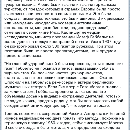
гувернантками… А еще были тысячи и тысячи германских
туристов, от поездок которых в странах Европы были просто
счастливы: они невероятно сорили деньгами. Это были
солдаты, инженеры, техники, это были шпионы. В их рюкзаках
или чемоданах находились усовершенствованные
фотоаппараты, мощные бинокли, радиопередатчики", –
отмечает в своей книге Рисс. Как пишет немецкий
исследователь, министр пропаганды Йозеф Геббельс не
жалел денег на подкуп иностранной печати. Уже к 1937 году
он контролировал около 330 газет за рубежом. При этом
газетчики были не просто пропагандистами, но и орудием
прямого шпионажа.
"Но главной ударной силой были корреспонденты германских
газет. Геббельс не посылал агентов, выдававших себя за
журналистов. Он посылал настоящих журналистов,
старательно выполнявших шпионские задания… Охотно
шпионили на Геббельса режиссеры и актеры берлинских
музыкальных театров. Если Гиммлер с Розенбергом гнались
за количеством, Геббельс предпочитал качество. Его
объемным досье на видных иностранных деятелей, готовых,
не задумываясь, продать родину, мог бы позавидовать любой
сегодняшний антикоррупционер", – говорится в тексте.
Теперь вернемся к современной России. Автор статьи Евгений
Якунов недвусмысленно дает понять, что методы, похожие на
германскую практику 1930-х годов, сейчас использует Москва.
В свою очередь, я бы отметила, что определенное сходство