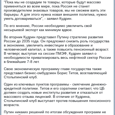
"Пока мы не создадим те товары, которые будут массово
применяться во всем мире, пока Россия не станет
производителем знаковых товаров, мы не сможем взять эти
барьеры. А для этого нужна новая внешняя политика, нужно
уметь договариваться", - заявил Кудрин.
По его мнению, России необходимо увеличить свой
несырьевой экспорт как минимум вдвое.
Во вторник Кудрин представил Путину стратегию развития
России до 2035 года. Он предложил снизить роль государства
в экономике, увеличить инвестиции в образование и
человеческий капитал, а также повысить пенсионный возраст.
В четверг, выступая на сессии ПМЭФ, Кудрин заявил о
необходимости приватизировать весь нефтяной сектор России
в ближайшие 7-8 лет.
Свою экономическую программу главе государства также
представил бизнес-омбудсмен Борис Титов, возглавляющий
Столыпинский клуб.
Один из ключевых пунктов программы - смягчение денежно-
кредитной политики. Титов и его соратники считают, что ЦБ
должен создать новые институты развития и отказаться от
массового отзыва лицензий. В отличие от Кудрина,
Столыпинский клуб выступает против повышения пенсионного
возраста.
Путин никаких решений по итогам обсуждения программ не