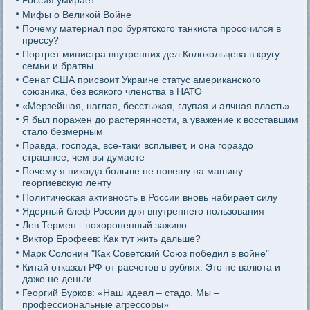
Россия умирает
Мифы о Великой Войне
Почему материал про бурятского танкиста просочился в
прессу?
Портрет министра внутренних дел Колокольцева в кругу
семьи и братвы
Сенат США присвоит Украине статус американского
союзника, без всякого членства в НАТО
«Мерзейшая, наглая, бесстыжая, глупая и алчная власть»
Я был поражен до растерянности, а уважение к восставшим
стало безмерным
Правда, господа, все-таки всплывет, и она гораздо
страшнее, чем вы думаете
Почему я никогда больше не повешу на машину
георгиевскую ленту
Политическая активность в России вновь набирает силу
Ядерный блеф России для внутреннего пользования
Лев Термен - похороненный заживо
Виктор Ерофеев: Как тут жить дальше?
Марк Солонин "Как Советский Союз победил в войне"
Китай отказал РФ от расчетов в рублях. Это не валюта и
даже не деньги
Георгий Бурков: «Наш идеал – стадо. Мы –
профессиональные агрессоры»