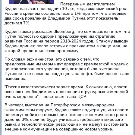
"Потерянным десятилетием"
Кудрин называет последние 10 лет, когда экономический рост
России в среднем составлял всего 1%, при том, что в первые
два срока правления Владимира Путина этот показатель
достигал 7%.
Кудрин также рассказал Bloomberg, что сомневается в том, что
Путин полностью одобрит предложенную им стратегию
развития России на период 2018-2024 годов. К такому выводу
Кудрин пришел после встречи с президентом в конце мая, на
которой представил свою программу.
По словам экс-министра, это связано с тем, что
предложенные им меры идут вразрез с кремлевской моделью
централизованного управления, которая была выстроена
Путиным в те времена, когда цены на нефть были вдвое выше
нынешних.
"Россия катастрофически теряет время. К сожалению, власти
осознают необходимость проведения структурных изменений
очень медленно", - посетовал глава ЦСР.
В четверг, выступая на Петербургском международном
экономическом форуме, Кудрин также подчеркнул, что власти
не смогут добиться повышения темпов экономического роста
даже до 3%, если не будут учитывать требования мирового
рынка и технологической революции и не начнут выстраивать
внешние коммуникации на совершенно новом уровне.