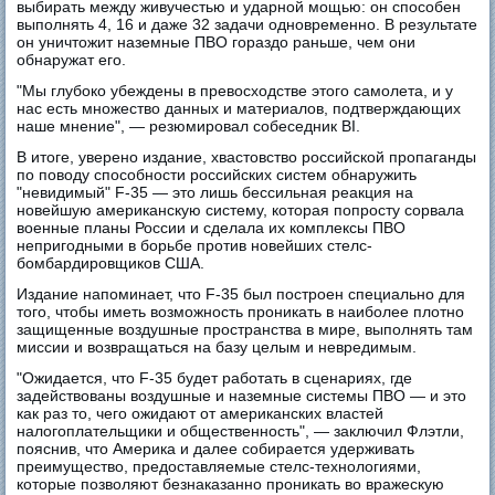
выбирать между живучестью и ударной мощью: он способен
выполнять 4, 16 и даже 32 задачи одновременно. В результате
он уничтожит наземные ПВО гораздо раньше, чем они
обнаружат его.
"Мы глубоко убеждены в превосходстве этого самолета, и у
нас есть множество данных и материалов, подтверждающих
наше мнение", — резюмировал собеседник BI.
В итоге, уверено издание, хвастовство российской пропаганды
по поводу способности российских систем обнаружить
"невидимый" F-35 — это лишь бессильная реакция на
новейшую американскую систему, которая попросту сорвала
военные планы России и сделала их комплексы ПВО
непригодными в борьбе против новейших стелс-
бомбардировщиков США.
Издание напоминает, что F-35 был построен специально для
того, чтобы иметь возможность проникать в наиболее плотно
защищенные воздушные пространства в мире, выполнять там
миссии и возвращаться на базу целым и невредимым.
"Ожидается, что F-35 будет работать в сценариях, где
задействованы воздушные и наземные системы ПВО — и это
как раз то, чего ожидают от американских властей
налогоплательщики и общественность", — заключил Флэтли,
пояснив, что Америка и далее собирается удерживать
преимущество, предоставляемые стелс-технологиями,
которые позволяют безнаказанно проникать во вражескую