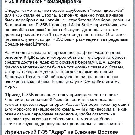
F-35 в японской "командировке"
Следует отметить, что первой зарубежной "командировкой"
для F-35 стала не Европа, а Япония: именно туда в январе
были переброшены новейшие истребители-бомбардировщики
5-го поколения F-35B Lightning II Joint Strike, приземлившись
на авиабазе морской пехоты Ивакуни. До конца лета там
должны разместиться 16 самолетов данного типа. Это стало
первым случаем, когда F-35B были размещены за пределами
Соединенных Штатов.
Размещение самолетов произошло на фоне ужесточения
риторики КНДР, власти которой объявили о скорой готовности
средств доставки ядерного оружия к берегам США. Другой
фактор напряженности был на тот момент связан с Китаем,
который незадолго до этого пригрозил администрации
Дональда Трампа войной в случае, если она попытается
блокировать кораблям Пекина доступ к Южно-Китайскому
морю.
"Приход F-35B воплощает нашу приверженность защите
Японии и региональной безопасности в Тихом океане, —
комментировал тогда генерал Рассел Санборн, командующий
1-го морского авиационного крыла. — Мы привносим в Тихий
океан самые передовые технологии, чтобы ответить на
широкий круг вызовов и обеспечить тем самым более
значительную поддержку наших региональных союзников".
Израильский F-35 "Адир" на Ближнем Востоке