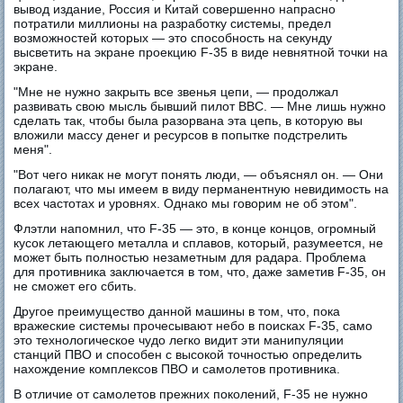
вывод издание, Россия и Китай совершенно напрасно
потратили миллионы на разработку системы, предел
возможностей которых — это способность на секунду
высветить на экране проекцию F-35 в виде невнятной точки на
экране.
"Мне не нужно закрыть все звенья цепи, — продолжал
развивать свою мысль бывший пилот ВВС. — Мне лишь нужно
сделать так, чтобы была разорвана эта цепь, в которую вы
вложили массу денег и ресурсов в попытке подстрелить
меня".
"Вот чего никак не могут понять люди, — объяснял он. — Они
полагают, что мы имеем в виду перманентную невидимость на
всех частотах и уровнях. Однако мы говорим не об этом".
Флэтли напомнил, что F-35 — это, в конце концов, огромный
кусок летающего металла и сплавов, который, разумеется, не
может быть полностью незаметным для радара. Проблема
для противника заключается в том, что, даже заметив F-35, он
не сможет его сбить.
Другое преимущество данной машины в том, что, пока
вражеские системы прочесывают небо в поисках F-35, само
это технологическое чудо легко видит эти манипуляции
станций ПВО и способен с высокой точностью определить
нахождение комплексов ПВО и самолетов противника.
В отличие от самолетов прежних поколений, F-35 не нужно