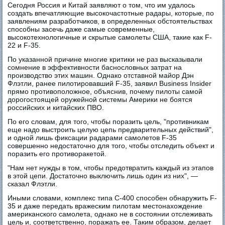
Сегодня Россия и Китай заявляют о том, что им удалось
создать впечатляющие высокочастотные радары, которые, по
заявлениям разработчиков, в определенных обстоятельствах
способны засечь даже самые современные,
высокотехнологичные и скрытые самолеты США, такие как F-
22 и F-35.
По указанной причине многие критики не раз высказывали
сомнение в эффективности баснословных затрат на
производство этих машин. Однако отставной майор Дэн
Флэтли, ранее пилотировавший F-35, заявил Business Insider
прямо противоположное, объяснив, почему пилоты самой
дорогостоящей оружейной системы Америки не боятся
российских и китайских ПВО.
По его словам, для того, чтобы поразить цель, "противникам
еще надо выстроить целую цепь предварительных действий",
и одной лишь фиксации радарами самолетов F-35
совершенно недостаточно для того, чтобы отследить объект и
поразить его противоракетой.
"Нам нет нужды в том, чтобы предотвратить каждый из этапов
в этой цепи. Достаточно выключить лишь один из них", —
сказал Флэтли.
Иными словами, комплекс типа С-400 способен обнаружить F-
35 и даже передать вражеским пилотам местонахождение
американского самолета, однако не в состоянии отслеживать
цель и, соответственно, поражать ее. Таким образом, делает