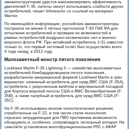
авиаконструкторам удастся максимизировать эффективность
двигателей F-35, пилоты смогут использовать слабости других
истребителей, пишет Inforeactor со ссылкой на материал
Warrior.
По имеющейся информации, российские авиаконструкторы
построили не менее 6 лётных прототипов Т-50 ПАК ФА для
испытания истребителей и проверки их возможностей в
рамках потребностей воздушно-космических сил и военно-
морского флота РФ. Про китайский истребитель J-31 известно
только то, что первый тестовый полёт был осуществлён всего
4 года назад, в 2012 году.
Малозаметный монстр пятого поколения
Lockheed Martin F-35 Lightning II — семейство малозаметных
истребителей-бомбардировщиков пятого поколения,
разработанное американской фирмой Lockheed Martin в трёх
вариантах: наземный истребитель для нужд ВВС США (F-35A),
истребитель с укороченным взлётом и вертикальной посадкой
для Корпуса морской пехоты США и ВМС Великобритании (F-
35B), а также палубный истребитель для нужд ВМС США (F-
35C).
На F-35 использованы многие технологические решения,
отработанные на F-22, в том числе стели-технология,
серьезно затрудняющая для ПВО противника возможность
обнаружить и, особенно, сопровождать летальный аппарат. На
самолёте установлена многофункциональная РЛС с АФАР