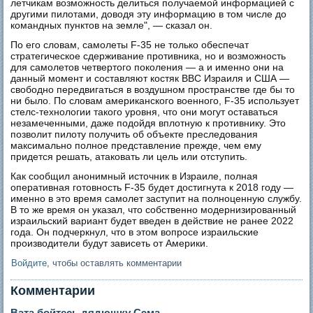
летчикам возможность делиться получаемой информацией с
другими пилотами, доводя эту информацию в том числе до
командных пунктов на земле", — сказал он.
По его словам, самолеты F-35 не только обеспечат
стратегическое сдерживание противника, но и возможность
для самолетов четвертого поколения — а и именно они на
данный момент и составляют костяк ВВС Израиля и США —
свободно передвигаться в воздушном пространстве где бы то
ни было. По словам американского военного, F-35 использует
стелс-технологии такого уровня, что они могут оставаться
незамеченными, даже подойдя вплотную к противнику. Это
позволит пилоту получить об объекте преследования
максимально полное представление прежде, чем ему
придется решать, атаковать ли цель или отступить.
Как сообщил анонимный источник в Израиле, полная
оперативная готовность F-35 будет достигнута к 2018 году —
именно в это время самолет заступит на полноценную службу.
В то же время он указал, что собственно модернизированный
израильский вариант будет введен в действие не ранее 2022
года. Он подчеркнул, что в этом вопросе израильские
производители будут зависеть от Америки.
Войдите
, чтобы оставлять комментарии
Комментарии
Вата бойтесь дядюшку Сэма