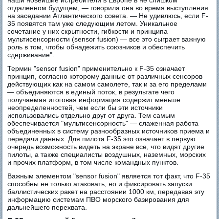
отдаленном будущем, — говорила она во время выступления
на заседании Атлантического совета. — Не удивлюсь, если F-
35 появятся там уже следующим летом. Уникальное
сочетание у них скрытности, гибкости и принципа
мультисенсорности (sensor fusion) — все это сыграет важную
роль в том, чтобы обнадежить союзников и обеспечить
сдерживание".
Термин "sensor fusion" применительно к F-35 означает
принцип, согласно которому данные от различных сенсоров —
действующих как на самом самолете, так и за его пределами
— объединяются в единый поток, в результате чего
получаемая итоговая информация содержит меньше
неопределенностей, чем если бы эти источники
использовались отдельно друг от друга. Тем самым
обеспечивается "мультисенсорность" — слаженная работа
объединенных в систему разнообразных источников приема и
передачи данных. Для пилота F-35 это означает в первую
очередь возможность видеть на экране все, что видят другие
пилоты, а также специалисты воздушных, наземных, морских
и прочих платформ, в том числе командных пунктов.
Важным элементом "sensor fusion" является тот факт, что F-35
способны не только атаковать, но и фиксировать запуски
баллистических ракет на расстоянии 1000 км, передавая эту
информацию системам ПВО морского базирования для
дальнейшего перехвата.