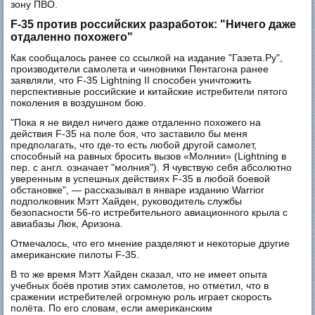
зону ПВО.
F-35 против российских разработок: "Ничего даже
отдаленно похожего"
Как сообщалось ранее со ссылкой на издание "Газета.Ру",
производители самолета и чиновники Пентагона ранее
заявляли, что F-35 Lightning II способен уничтожить
перспективные российские и китайские истребители пятого
поколения в воздушном бою.
"Пока я не видел ничего даже отдаленно похожего на
действия F-35 на поле боя, что заставило бы меня
предполагать, что где-то есть любой другой самолет,
способный на равных бросить вызов «Молнии» (Lightning в
пер. с англ. означает "молния"). Я чувствую себя абсолютно
уверенным в успешных действиях F-35 в любой боевой
обстановке", — рассказывал в январе изданию Warrior
подполковник Мэтт Хайден, руководитель службы
безопасности 56-го истребительного авиационного крыла с
авиабазы Люк, Аризона.
Отмечалось, что его мнение разделяют и некоторые другие
американские пилоты F-35.
В то же время Мэтт Хайден сказал, что не имеет опыта
учебных боёв против этих самолетов, но отметил, что в
сражении истребителей огромную роль играет скорость
полёта. По его словам, если американским