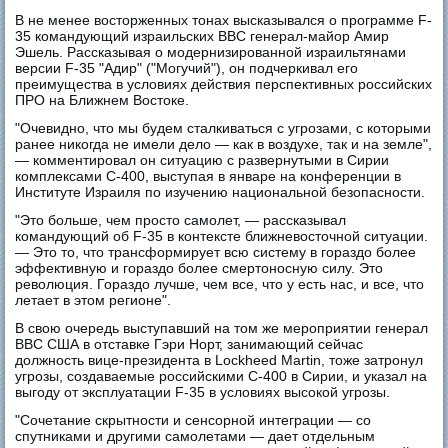
В не менее восторженных тонах высказывался о программе F-
35 командующий израильских ВВС генерал-майор Амир
Эшель. Рассказывая о модернизированной израильтянами
версии F-35 "Адир" ("Могучий"), он подчеркивал его
преимущества в условиях действия перспективных российских
ПРО на Ближнем Востоке.
"Очевидно, что мы будем сталкиваться с угрозами, с которыми
ранее никогда не имели дело — как в воздухе, так и на земле",
— комментировал он ситуацию с развернутыми в Сирии
комплексами С-400, выступая в январе на конференции в
Институте Израиля по изучению национальной безопасности.
"Это больше, чем просто самолет, — рассказывал
командующий об F-35 в контексте ближневосточной ситуации.
— Это то, что трансформирует всю систему в гораздо более
эффективную и гораздо более смертоносную силу. Это
революция. Гораздо лучше, чем все, что у есть нас, и все, что
летает в этом регионе".
В свою очередь выступавший на том же мероприятии генерал
ВВС США в отставке Гэри Норт, занимающий сейчас
должность вице-президента в Lockheed Martin, тоже затронул
угрозы, создаваемые российскими С-400 в Сирии, и указал на
выгоду от эксплуатации F-35 в условиях высокой угрозы.
"Сочетание скрытности и сенсорной интеграции — со
спутниками и другими самолетами — дает отдельным