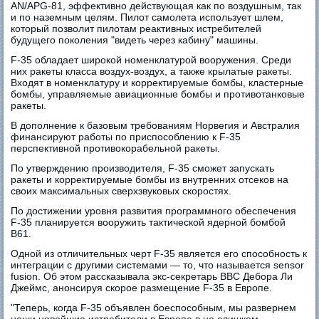
AN/APG-81, эффективно действующая как по воздушным, так
и по наземным целям. Пилот самолета использует шлем,
который позволит пилотам реактивных истребителей
будущего поколения "видеть через кабину" машины.
F-35 обладает широкой номенклатурой вооружения. Среди
них ракеты класса воздух-воздух, а также крылатые ракеты.
Входят в номенклатуру и корректируемые бомбы, кластерные
бомбы, управляемые авиационные бомбы и противотанковые
ракеты.
В дополнение к базовым требованиям Норвегия и Австралия
финансируют работы по приспособлению к F-35
перспективной противокорабельной ракеты.
По утверждению производителя, F-35 сможет запускать
ракеты и корректируемые бомбы из внутренних отсеков на
своих максимальных сверхзвуковых скоростях.
По достижении уровня развития программного обеспечения
F-35 планируется вооружить тактической ядерной бомбой
B61.
Одной из отличительных черт F-35 является его способность к
интеграции с другими системами — то, что называется sensor
fusion. Об этом рассказывала экс-секретарь ВВС Дебора Ли
Джеймс, анонсируя скорое размещение F-35 в Европе.
"Теперь, когда F-35 объявлен боеспособным, мы развернем
наши новейшие истребители в Европе в не слишком