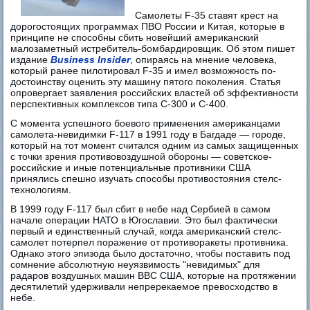
Самолеты F-35 ставят крест на
дорогостоящих программах ПВО России и Китая, которые в
принципе не способны сбить новейший американский
малозаметный истребитель-бомбардировщик. Об этом пишет
издание
Business Insider
, опираясь на мнение человека,
который ранее пилотировал F-35 и имел возможность по-
достоинству оценить эту машину пятого поколения. Статья
опровергает заявления российских властей об эффективности
перспективных комплексов типа С-300 и С-400.
С момента успешного боевого применения американцами
самолета-невидимки F-117 в 1991 году в Багдаде — городе,
который на тот момент считался одним из самых защищенных
с точки зрения противовоздушной обороны — советское-
российские и иные потенциальные противники США
принялись спешно изучать способы противостояния стелс-
технологиям.
В 1999 году F-117 был сбит в небе над Сербией в самом
начале операции НАТО в Югославии. Это был фактически
первый и единственный случай, когда американский стелс-
самолет потерпел поражение от противоракеты противника.
Однако этого эпизода было достаточно, чтобы поставить под
сомнение абсолютную неуязвимость "невидимых" для
радаров воздушных машин ВВС США, которые на протяжении
десятилетий удерживали непререкаемое превосходство в
небе.