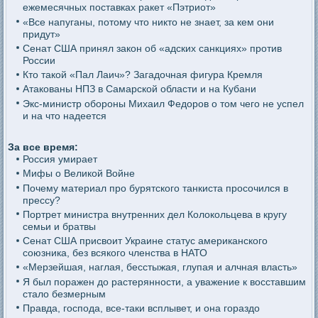
ежемесячных поставках ракет «Пэтриот»
«Все напуганы, потому что никто не знает, за кем они
придут»
Сенат США принял закон об «адских санкциях» против
России
Кто такой «Пал Лаич»? Загадочная фигура Кремля
Атакованы НПЗ в Самарской области и на Кубани
Экс-министр обороны Михаил Федоров о том чего не успел
и на что надеется
За все время:
Россия умирает
Мифы о Великой Войне
Почему материал про бурятского танкиста просочился в
прессу?
Портрет министра внутренних дел Колокольцева в кругу
семьи и братвы
Сенат США присвоит Украине статус американского
союзника, без всякого членства в НАТО
«Мерзейшая, наглая, бесстыжая, глупая и алчная власть»
Я был поражен до растерянности, а уважение к восставшим
стало безмерным
Правда, господа, все-таки всплывет, и она гораздо