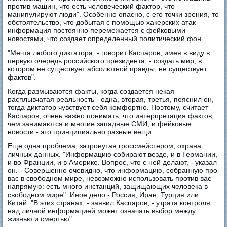
против машин, что есть человеческий фактор, что
манипулируют люди". Особенно опасно, с его точки зрения, то
обстоятельство, что добытая с помощью хакерских атак
информация постоянно перемежается с фейковыми
новостями, что создает определенный политический фон.
"Мечта любого диктатора, - говорит Каспаров, имея в виду в
первую очередь российского президента, - создать мир, в
котором не существует абсолютной правды, не существует
фактов".
Когда размываются факты, когда создается некая
расплывчатая реальность - одна, вторая, третья, пояснил он,
тогда диктатор чувствует себя комфортно. Поэтому, считает
Каспаров, очень важно понимать, что интерпретация фактов,
чем занимаются и многие западные СМИ, и фейковые
новости - это принципиально разные вещи.
Еще одна проблема, затронутая гроссмейстером, охрана
личных данных. "Информацию собирают везде, и в Германии,
и во Франции, и в Америке. Вопрос, что с ней делают, - указал
он. - Совершенно очевидно, что информацию, собранную про
вас в свободном мире, невозможно использовать против вас
напрямую: есть много инстанций, защищающих человека в
свободном мире". Иное дело - Россия, Иран, Турция или
Китай. "В этих странах, - заявил Каспаров, - утрата контроля
над личной информацией может означать выбор между
жизнью и смертью".