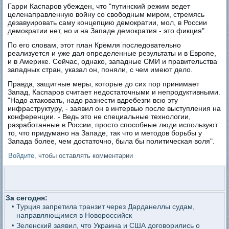
Гарри Каспаров убежден, что "путинский режим ведет
целенаправленную войну со свободным миром, стремясь
дезавуировать саму концепцию демократии, мол, в России
демократии нет, но и на Западе демократия - это фикция".
По его словам, этот план Кремля последовательно
реализуется и уже дал определенные результаты и в Европе,
и в Америке. Сейчас, однако, западные СМИ и правительства
западных стран, указал он, поняли, с чем имеют дело.
Правда, защитные меры, которые до сих пор принимает
Запад, Каспаров считает недостаточными и непродуктивными.
"Надо атаковать, надо разнести вдребезги всю эту
инфраструктуру, - заявил он в интервью после выступления на
конференции. - Ведь это не специальные технологии,
разработанные в России, просто способные люди используют
то, что придумано на Западе, так что и методов борьбы у
Запада более, чем достаточно, была бы политическая воля".
Войдите
, чтобы оставлять комментарии
За сегодня:
Турция запретила транзит через Дарданеллы судам,
направляющимся в Новороссийск
Зеленский заявил, что Украина и США договорились о