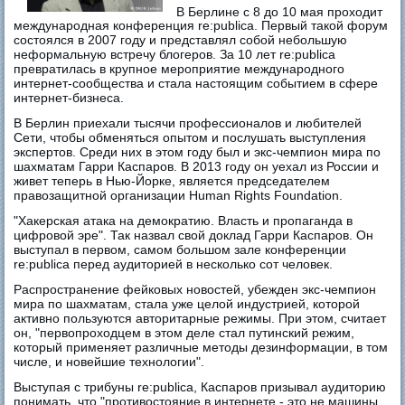
В Берлине с 8 до 10 мая проходит
международная конференция re:publica. Первый такой форум
состоялся в 2007 году и представлял собой небольшую
неформальную встречу блогеров. За 10 лет re:publica
превратилась в крупное мероприятие международного
интернет-сообщества и стала настоящим событием в сфере
интернет-бизнеса.
В Берлин приехали тысячи профессионалов и любителей
Сети, чтобы обменяться опытом и послушать выступления
экспертов. Среди них в этом году был и экс-чемпион мира по
шахматам Гарри Каспаров. В 2013 году он уехал из России и
живет теперь в Нью-Йорке, является председателем
правозащитной организации Human Rights Foundation.
"Хакерская атака на демократию. Власть и пропаганда в
цифровой эре". Так назвал свой доклад Гарри Каспаров. Он
выступал в первом, самом большом зале конференции
re:publica перед аудиторией в несколько сот человек.
Распространение фейковых новостей, убежден экс-чемпион
мира по шахматам, стала уже целой индустрией, которой
активно пользуются авторитарные режимы. При этом, считает
он, "первопроходцем в этом деле стал путинский режим,
который применяет различные методы дезинформации, в том
числе, и новейшие технологии".
Выступая с трибуны re:publica, Каспаров призывал аудиторию
понимать, что "противостояние в интернете - это не машины