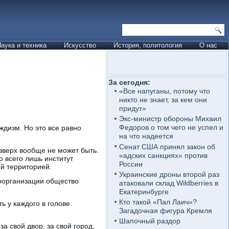
аука и техника
Искусство
История, политология
О нас
За сегодня:
«Все напуганы, потому что
никто не знает, за кем они
придут»
Экс-министр обороны Михаил
Федоров о том чего не успел и
ждизм. Но это все равно
на что надеется
Сенат США принял закон об
 вверх вообще не может быть.
«адских санкциях» против
о всего лишь институт
России
й территорией.
Украинские дроны второй раз
моорганизации общество
атаковали склад Wildberries в
Екатеринбурге
Кто такой «Пал Лаич»?
ь у каждого в голове.
Загадочная фигура Кремля
Шапочный раздор
за свой двор, за свой город,