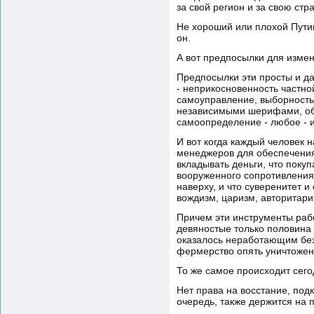
за свой регион и за свою стра
Не хороший или плохой Путин
он.
А вот предпосылки для измен
Предпосылки эти просты и д
- неприкосновенность частно
самоуправление, выборность 
независимыми шерифами, обе
самоопределение - любое - и
И вот когда каждый человек н
менеджеров для обеспечения 
вкладывать деньги, что покуп
вооруженного сопротивления -
наверху, и что суверенитет и
вождизм, царизм, авторитари
Причем эти инструменты работ
девяностые только половина 
оказалось неработающим без
фермерство опять уничтожено
То же самое происходит сего
Нет права на восстание, под
очередь, также держится на п