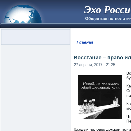
Эхо Росс
Общественно-полити
Главная
Вы здесь
Восстание – право и
27 апреля, 2017 - 21:25
Во
бу
Ка
Сн
на
К 
мо
Чт
Пе
Каждый человек должен понима