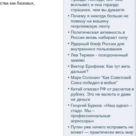
ства как базовых,
всплывет, и она гораздо
страшнее, чем вы думаете
Почему я никогда больше не
повешу на машину
георгиевскую ленту
Политическая активность в
России вновь набирает силу
Ядерный блеф России для
внутреннего пользования
Лев Термен - похороненный
заживо
Виктор Ерофеев: Как тут жить
дальше?
Марк Солонин "Как Советский
Союз победил в войне"
Китай отказал РФ от расчетов в
рублях. Это не валюта и даже
не деньги
Георгий Бурков: «Наш идеал –
стадо. Мы –
профессиональные
агрессоры»
Путин уже ничего исправить не
может — практически весь мир