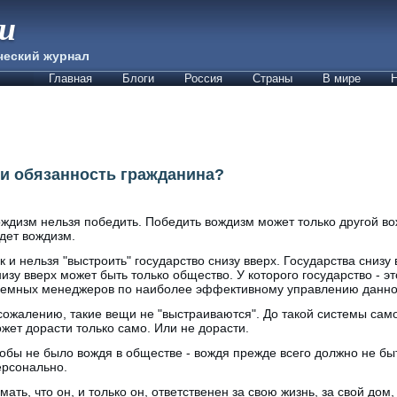
ии
ческий журнал
Главная
Блоги
Россия
Страны
В мире
Н
ли обязанность гражданина?
ждизм нельзя победить. Победить вождизм может только другой во
дет вождизм.
к и нельзя "выстроить" государство снизу вверх. Государства снизу
изу вверх может быть только общество. У которого государство - эт
емных менеджеров по наиболее эффективному управлению данно
сожалению, такие вещи не "выстраиваются". До такой системы са
жет дорасти только само. Или не дорасти.
обы не было вождя в обществе - вождя прежде всего должно не быт
рсонально.
ть, что он, и только он, ответственен за свою жизнь, за свой дом, 