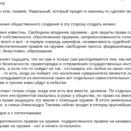
ну.
 или, скажем, Навальный, который придет и наконец-то сделает вс
ения общественного создания в эту сторону создать можно.
авно известны. Свободное владение оружием - для защиты права с
й собственности, обеспеченная оружием, неприкосновенность голо
всего и вся - в первую очередь шерифов, независимость судебно
спеченными правом на оружие, свободная пресса, федерализаци
, безусловно, образование.
ачнет ощущать, что он сам и только сам распоряжается тем, как ем
безопасности, правопорядка и отправления государственных инст
ать, а если что-то пойдет не так - отстаивать это любое из своих п
 то есть, когда он поймет, что носителем суверенитета является он 
 складывается из миллионов таких вот отдельных самостоятельных н
зм и прочие измы уйдут в небытие.
ают только тогда, когда они есть все вместе, целиком. По отдельн
этих инструментов оказалась в руках у общества, но право на зем
 права защищать эту землю с помощью оружия. В итоге земельные
, а семья Александра Ткачева сейчас входит в пятерку крупнейши
дня и с пятиэтажками.
крепленного правом на оружие, подкрепленного правом на независ
раве на оружие - нет и ничего остального.