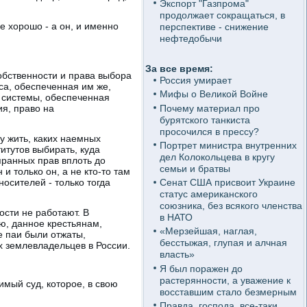
Экспорт "Газпрома"
продолжает сокращаться, в
е хорошо - а он, и именно
перспективе - снижение
нефтедобычи
За все время:
обственности и права выбора
Россия умирает
са, обеспеченная им же,
Мифы о Великой Войне
й системы, обеспеченная
Почему материал про
я, право на
бурятского танкиста
просочился в прессу?
у жить, каких наемных
Портрет министра внутренних
итутов выбирать, куда
дел Колокольцева в кругу
опранных прав вплоть до
семьи и братвы
и только он, а не кто-то там
осителей - только тогда
Сенат США присвоит Украине
статус американского
союзника, без всякого членства
ости не работают. В
в НАТО
лю, данное крестьянам,
«Мерзейшая, наглая,
 паи были отжаты,
бесстыжая, глупая и алчная
х землевладельцев в России.
власть»
Я был поражен до
растерянности, а уважение к
имый суд, которое, в свою
восставшим стало безмерным
Правда, господа, все-таки