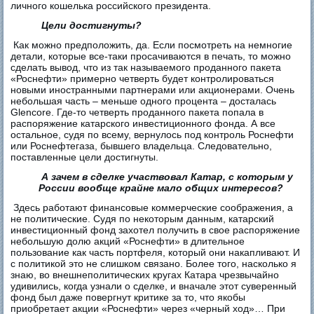
личного кошелька российского президента.
Цели достигнуты?
Как можно предположить, да. Если посмотреть на немногие
детали, которые все-таки просачиваются в печать, то можно
сделать вывод, что из так называемого проданного пакета
«Роснефти» примерно четверть будет контролироваться
новыми иностранными партнерами или акционерами. Очень
небольшая часть – меньше одного процента – досталась
Glencore. Где-то четверть проданного пакета попала в
распоряжение катарского инвестиционного фонда. А все
остальное, судя по всему, вернулось под контроль Роснефти
или Роснефтегаза, бывшего владельца. Следовательно,
поставленные цели достигнуты.
А зачем в сделке участвовал Катар, с которым у
России вообще крайне мало общих интересов?
Здесь работают финансовые коммерческие соображения, а
не политические. Судя по некоторым данным, катарский
инвестиционный фонд захотел получить в свое распоряжение
небольшую долю акций «Роснефти» в длительное
пользование как часть портфеля, который они накапливают. И
с политикой это не слишком связано. Более того, насколько я
знаю, во внешнеполитических кругах Катара чрезвычайно
удивились, когда узнали о сделке, и вначале этот суверенный
фонд был даже повергнут критике за то, что якобы
приобретает акции «Роснефти» через «черный ход»… При