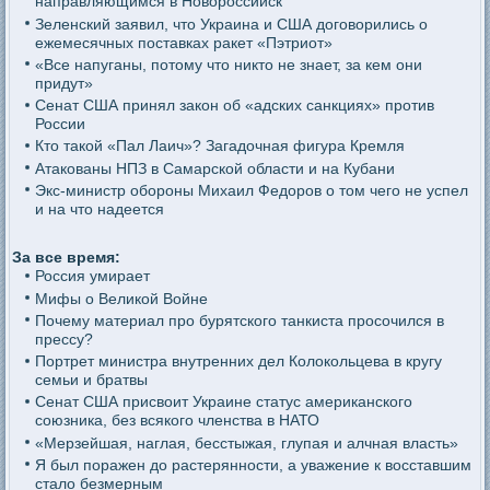
направляющимся в Новороссийск
Зеленский заявил, что Украина и США договорились о
ежемесячных поставках ракет «Пэтриот»
«Все напуганы, потому что никто не знает, за кем они
придут»
Сенат США принял закон об «адских санкциях» против
России
Кто такой «Пал Лаич»? Загадочная фигура Кремля
Атакованы НПЗ в Самарской области и на Кубани
Экс-министр обороны Михаил Федоров о том чего не успел
и на что надеется
За все время:
Россия умирает
Мифы о Великой Войне
Почему материал про бурятского танкиста просочился в
прессу?
Портрет министра внутренних дел Колокольцева в кругу
семьи и братвы
Сенат США присвоит Украине статус американского
союзника, без всякого членства в НАТО
«Мерзейшая, наглая, бесстыжая, глупая и алчная власть»
Я был поражен до растерянности, а уважение к восставшим
стало безмерным