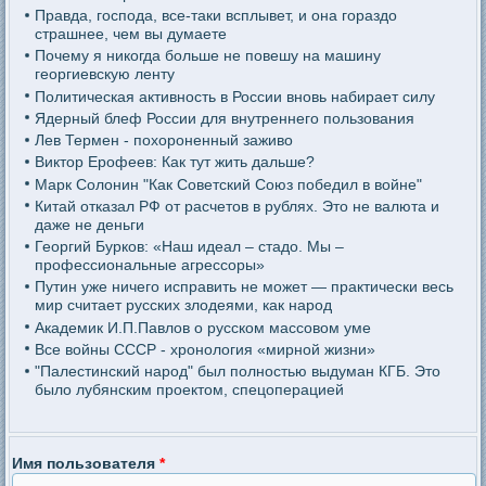
Правда, господа, все-таки всплывет, и она гораздо
страшнее, чем вы думаете
Почему я никогда больше не повешу на машину
георгиевскую ленту
Политическая активность в России вновь набирает силу
Ядерный блеф России для внутреннего пользования
Лев Термен - похороненный заживо
Виктор Ерофеев: Как тут жить дальше?
Марк Солонин "Как Советский Союз победил в войне"
Китай отказал РФ от расчетов в рублях. Это не валюта и
даже не деньги
Георгий Бурков: «Наш идеал – стадо. Мы –
профессиональные агрессоры»
Путин уже ничего исправить не может — практически весь
мир считает русских злодеями, как народ
Академик И.П.Павлов о русском массовом уме
Все войны СССР - хронология «мирной жизни»
"Палестинский народ" был полностью выдуман КГБ. Это
было лубянским проектом, спецоперацией
Имя пользователя
*