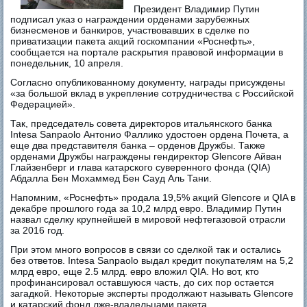
Президент Владимир Путин
подписал указ о награждении орденами зарубежных
бизнесменов и банкиров, участвовавших в сделке по
приватизации пакета акций госкомпании «Роснефть»,
сообщается на портале раскрытия правовой информации в
понедельник, 10 апреля.
Согласно опубликованному документу, награды присуждены
«за большой вклад в укрепление сотрудничества с Российской
Федерацией».
Так, председатель совета директоров итальянского банка
Intesa Sanpaolo Антонио Фаллико удостоен ордена Почета, а
еще два представителя банка – орденов Дружбы. Также
орденами Дружбы награждены гендиректор Glencore Айван
Глайзенберг и глава катарского суверенного фонда (QIA)
Абдалла Бен Мохаммед Бен Сауд Аль Тани.
Напомним, «Роснефть» продала 19,5% акций Glencore и QIA в
декабре прошлого года за 10,2 млрд евро. Владимир Путин
назвал сделку крупнейшей в мировой нефтегазовой отрасли
за 2016 год.
При этом много вопросов в связи со сделкой так и остались
без ответов. Intesa Sanpaolo выдал кредит покупателям на 5,2
млрд евро, еще 2.5 млрд. евро вложил QIA. Но вот, кто
профинансировал оставшуюся часть, до сих пор остается
загадкой. Некоторые эксперты продолжают называть Glencore
и катарский фонд лже-владельцами пакета.