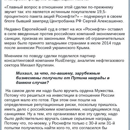
«Главный вопрос в отношении этой сделки по-прежнему
звучит так: кто является истинным покупателем 19,5-
процентного пакета акций Роснефти?» – подчеркнул в своем
блоге бывший зампред Центробанка РФ Сергей Алексашенко.
Недавно Европейский суд в ответ на иск «Роснефти» оставил
в силе введенные против российских компаний экономические
санкции, признав их законными. Решение об ограничительных
мерах было принято западными странами в июле 2014 года
после аннексии Россией украинского Крыма.
Мнением по поводу сделки поделился партнер
консалтинговой компании RusEnergy, аналитик нефтегазового
сектора Михаил Крутихин.
Михаил, за что, по-вашему, зарубежные
бизнесмены получили от Путина награды в
данном случае?
На самом деле им надо было вручить ордена Мужества.
Потому что решиться на инвестиции в отношении России
сегодня мало кто готов. При этом они пошли на
определенные репутационные риски, поскольку пришлось
иметь дело с российскими компаниями, находящимися под
санкциями. Ну а тем, кто организовал всю эту сделку, надо
было действительно вручать самые серьезные награды.
Потому что, по-моему, у Роснефти только с 30-й или 31-й
попытки получилось найти кого-то, кто согласился бы