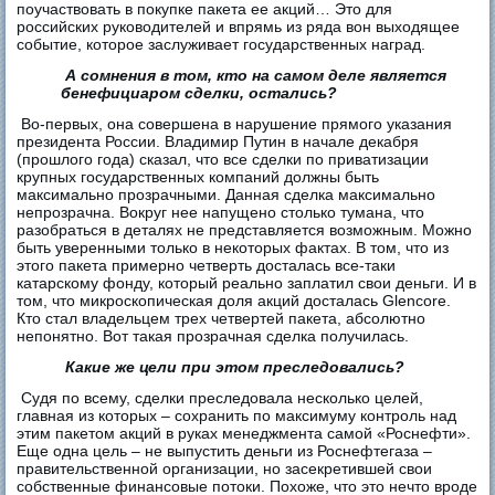
поучаствовать в покупке пакета ее акций… Это для
российских руководителей и впрямь из ряда вон выходящее
событие, которое заслуживает государственных наград.
А сомнения в том, кто на самом деле является
бенефициаром сделки, остались?
Во-первых, она совершена в нарушение прямого указания
президента России. Владимир Путин в начале декабря
(прошлого года) сказал, что все сделки по приватизации
крупных государственных компаний должны быть
максимально прозрачными. Данная сделка максимально
непрозрачна. Вокруг нее напущено столько тумана, что
разобраться в деталях не представляется возможным. Можно
быть уверенными только в некоторых фактах. В том, что из
этого пакета примерно четверть досталась все-таки
катарскому фонду, который реально заплатил свои деньги. И в
том, что микроскопическая доля акций досталась Glencore.
Кто стал владельцем трех четвертей пакета, абсолютно
непонятно. Вот такая прозрачная сделка получилась.
Какие же цели при этом преследовались?
Судя по всему, сделки преследовала несколько целей,
главная из которых – сохранить по максимуму контроль над
этим пакетом акций в руках менеджмента самой «Роснефти».
Еще одна цель – не выпустить деньги из Роснефтегаза –
правительственной организации, но засекретившей свои
собственные финансовые потоки. Похоже, что это нечто вроде