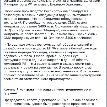
сегодня в рамках официального визита в Израиль делегации
Минпромторга РФ во главе с Виктором Христенко.
Сборочное производство беспилотников планируется
развернуть в Казани в следующем году. IAI выступает в
качестве поставщика необходимого оборудования и
технологий. По сообщения израильских СМИ, сумма
контракта составляет $400 млн. Официальный представитель
IAI Дорон Суслик заявил "Маркеру", что точная сумма
контракта не раскрывается: "Но называемый израильскими
СМИ порядок сумм верный. Это около $400 миллионов".
«По оценкам экспертов, суммарный объем вложений в
разработку и производство БПЛА в мире в ближайшие годы
составит порядка $55 млрд, - заявил на церемонии
подписания глава „Оборонпрома“ Андрей Реус. — В
сотрудничестве с одним из лидеров в данной области —
компанией IAI — мы рассчитываем в сжатые сроки стать
реальным игроком на этом рынке. В рамках проекта мы
получаем доступ к технологическим решениям. И запускаем
процесс поэтапного замещения заимствованных конструкций
элементами отечественного производства».
Крупный контракт - награда за несотрудничество с
Грузией
Председатель совета директоров IAI Яир Шамир рассказал,
что инициатором сделки было российское правительство,