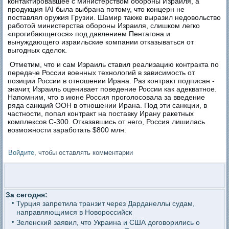
контактировавшее с министерством обороны Израиля, а
продукция IAI была выбрана потому, что концерн не
поставлял оружия Грузии. Шамир также выразил недовольство
работой министерства обороны Израиля, слишком легко
«прогибающегося» под давлением Пентагона и
вынуждающего израильские компании отказываться от
выгодных сделок.
Отметим, что и сам Израиль ставил реализацию контракта по
передаче России военных технологий в зависимость от
позиции России в отношении Ирана. Раз контракт подписан -
значит, Израиль оценивает поведение России как адекватное.
Напомним, что в июне Россия проголосовала за введение
ряда санкций ООН в отношении Ирана. Под эти санкции, в
частности, попал контракт на поставку Ирану ракетных
комплексов С-300. Отказавшись от него, Россия лишилась
возможности заработать $800 млн.
Войдите
, чтобы оставлять комментарии
За сегодня:
Турция запретила транзит через Дарданеллы судам,
направляющимся в Новороссийск
Зеленский заявил, что Украина и США договорились о