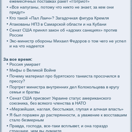
ежемесячных поставках ракет «Пэтриот»
«Все напуганы, потому что никто не знает, за кем они
придут»
Кто такой «Пал Лаич»? Загадочная фигура Кремля
Атакованы НПЗ в Самарской области и на Кубани
Сенат США принял закон об «адских санкциях» против
России
Экс-министр обороны Михаил Федоров о том чего не успел
и на что надеется
За все время:
Россия умирает
Мифы о Великой Войне
Почему материал про бурятского танкиста просочился в
прессу?
Портрет министра внутренних дел Колокольцева в кругу
семьи и братвы
Сенат США присвоит Украине статус американского
союзника, без всякого членства в НАТО
«Мерзейшая, наглая, бесстыжая, глупая и алчная власть»
Я был поражен до растерянности, а уважение к восставшим
стало безмерным
Правда, господа, все-таки всплывет, и она гораздо
страшнее, чем вы думаете