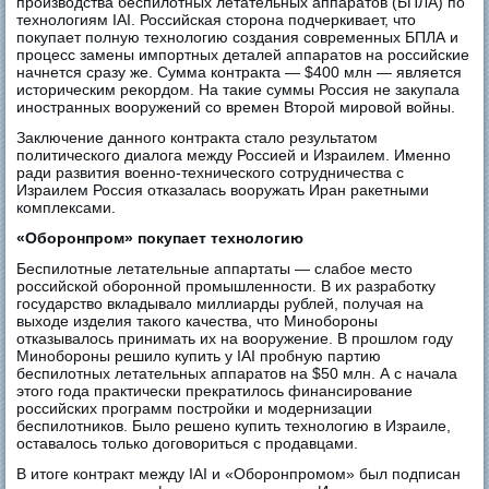
производства беспилотных летательных аппаратов (БПЛА) по
технологиям IAI. Российская сторона подчеркивает, что
покупает полную технологию создания современных БПЛА и
процесс замены импортных деталей аппаратов на российские
начнется сразу же. Сумма контракта — $400 млн — является
историческим рекордом. На такие суммы Россия не закупала
иностранных вооружений со времен Второй мировой войны.
Заключение данного контракта стало результатом
политического диалога между Россией и Израилем. Именно
ради развития военно-технического сотрудничества с
Израилем Россия отказалась вооружать Иран ракетными
комплексами.
«Оборонпром» покупает технологию
Беспилотные летательные аппартаты — слабое место
российской оборонной промышленности. В их разработку
государство вкладывало миллиарды рублей, получая на
выходе изделия такого качества, что Минобороны
отказывалось принимать их на вооружение. В прошлом году
Минобороны решило купить у IAI пробную партию
беспилотных летательных аппаратов на $50 млн. А с начала
этого года практически прекратилось финансирование
российских программ постройки и модернизации
беспилотников. Было решено купить технологию в Израиле,
оставалось только договориться с продавцами.
В итоге контракт между IAI и «Оборонпромом» был подписан