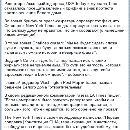
Репортеры Ассошиэйтед пресс, USA Today и журнала Time
отказались посещать келейный брифинг в знак протеста
против решения Белого дома.
Во время брифинга пресс-секретарь опроверг тот факт, что
Си-эн-эн и New York Times не дали присутствовать из-за того,
что Белому дому не нравится, что они сообщают [о нынешней
администрации].
В то же время Спайсер сказал: "Мы не будет сидеть сложа
руки и слушать, как будут делаться ложные заявления и
излагаться ложные истории и неверные факты".
Ведущий Си-эн-эн Джейк Тэппер назвал исключение
журналистов неприемлемым. "По сути это наглость, которая
показывает недостаток понимания того, как ведут себя
взрослые люди в Белом доме", - добавил он.
Главный редактор Washington Post Марти Барон назвал
решение Белого дома "отвратительным".
В своем редакционном комментарии газета LA Times пишет:
"Если намерением было запугать репортеров, чтобы они
меньше писали того, что администрации не нравится, и
больше - того, что ей нравится, то это обречено на провал".
The New York Times в своей передовице написала: "Первая
поправка [Конституции США, гарантирующая, в частности,
свободу слова и прессы] может быть неудобна любому, кто