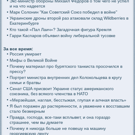
Экс-министр обороны Михаил Федоров о том чего не успел
и на что надеется
Марк Солонин "Как Советский Союз победил в войне"
Украинские дроны второй раз атаковали склад Wildberries в
Екатеринбурге
Кто такой «Пал Лаич»? Загадочная фигура Кремля
Гарри Каспаров объявил войну либеральной тусовке
За все время:
Россия умирает
Мифы о Великой Войне
Почему материал про бурятского танкиста просочился в
прессу?
Портрет министра внутренних дел Колокольцева в кругу
семьи и братвы
Сенат США присвоит Украине статус американского
союзника, без всякого членства в НАТО
«Мерзейшая, наглая, бесстыжая, глупая и алчная власть»
Я был поражен до растерянности, а уважение к восставшим
стало безмерным
Правда, господа, все-таки всплывет, и она гораздо
страшнее, чем вы думаете
Почему я никогда больше не повешу на машину
георгиевскую ленту