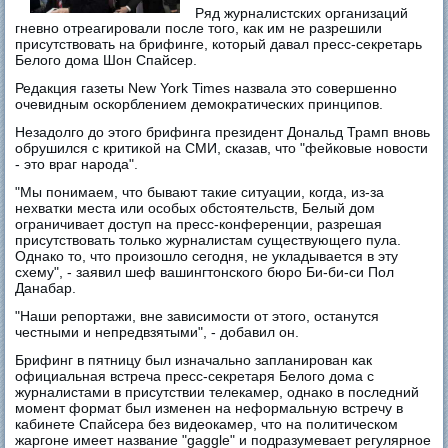
Ряд журналистских организаций
гневно отреагировали после того, как им не разрешили
присутствовать на брифинге, который давал пресс-секретарь
Белого дома Шон Спайсер.
Редакция газеты New York Times назвала это совершенно
очевидным оскорблением демократических принципов.
Незадолго до этого брифинга президент Дональд Трамп вновь
обрушился с критикой на СМИ, сказав, что "фейковые новости
- это враг народа".
"Мы понимаем, что бывают такие ситуации, когда, из-за
нехватки места или особых обстоятельств, Белый дом
ограничивает доступ на пресс-конференции, разрешая
присутствовать только журналистам существующего пула.
Однако то, что произошло сегодня, не укладывается в эту
схему", - заявил шеф вашингтонского бюро Би-би-си Пол
Данабар.
"Наши репортажи, вне зависимости от этого, останутся
честными и непредвзятыми", - добавил он.
Брифинг в пятницу был изначально запланирован как
официальная встреча пресс-секретаря Белого дома с
журналистами в присутствии телекамер, однако в последний
момент формат был изменен на неформальную встречу в
кабинете Спайсера без видеокамер, что на политическом
жаргоне имеет название "gaggle" и подразумевает регулярное