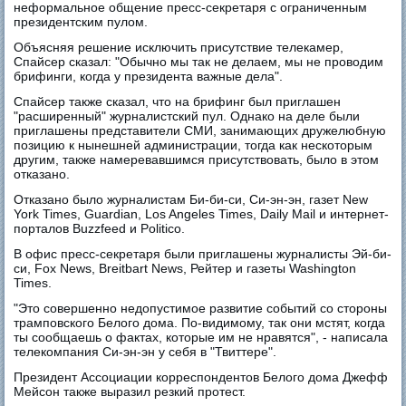
неформальное общение пресс-секретаря с ограниченным
президентским пулом.
Объясняя решение исключить присутствие телекамер,
Спайсер сказал: "Обычно мы так не делаем, мы не проводим
брифинги, когда у президента важные дела".
Спайсер также сказал, что на брифинг был приглашен
"расширенный" журналистский пул. Однако на деле были
приглашены представители СМИ, занимающих дружелюбную
позицию к нынешней администрации, тогда как нескоторым
другим, также намеревавшимся присутствовать, было в этом
отказано.
Отказано было журналистам Би-би-си, Си-эн-эн, газет New
York Times, Guardian, Los Angeles Times, Daily Mail и интернет-
порталов Buzzfeed и Politico.
В офис пресс-секретаря были приглашены журналисты Эй-би-
си, Fox News, Breitbart News, Рейтер и газеты Washington
Times.
"Это совершенно недопустимое развитие событий со стороны
трамповского Белого дома. По-видимому, так они мстят, когда
ты сообщаешь о фактах, которые им не нравятся", - написала
телекомпания Си-эн-эн у себя в "Твиттере".
Президент Ассоциации корреспондентов Белого дома Джефф
Мейсон также выразил резкий протест.