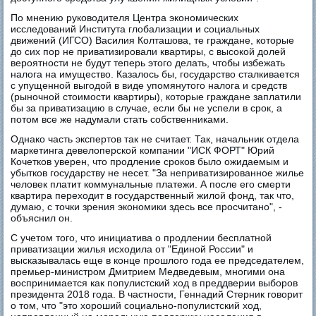
По мнению руководителя Центра экономических
исследований Института глобализации и социальных
движений (ИГСО) Василия Колташова, те граждане, которые
до сих пор не приватизировали квартиры, с высокой долей
вероятности не будут теперь этого делать, чтобы избежать
налога на имущество. Казалось бы, государство сталкивается
с упущенной выгодой в виде упомянутого налога и средств
(рыночной стоимости квартиры), которые граждане заплатили
бы за приватизацию в случае, если бы не успели в срок, а
потом все же надумали стать собственниками.
Однако часть экспертов так не считает. Так, начальник отдела
маркетинга девелоперской компании "ИСК ФОРТ" Юрий
Кочетков уверен, что продление сроков было ожидаемым и
убытков государству не несет. "За неприватизированное жилье
человек платит коммунальные платежи. А после его смерти
квартира переходит в государственный жилой фонд, так что,
думаю, с точки зрения экономики здесь все просчитано", -
объяснил он.
С учетом того, что инициатива о продлении бесплатной
приватизации жилья исходила от "Единой России" и
высказывалась еще в конце прошлого года ее председателем,
премьер-министром Дмитрием Медведевым, многими она
воспринимается как популистский ход в преддверии выборов
президента 2018 года. В частности, Геннадий Стерник говорит
о том, что "это хороший социально-популистский ход,