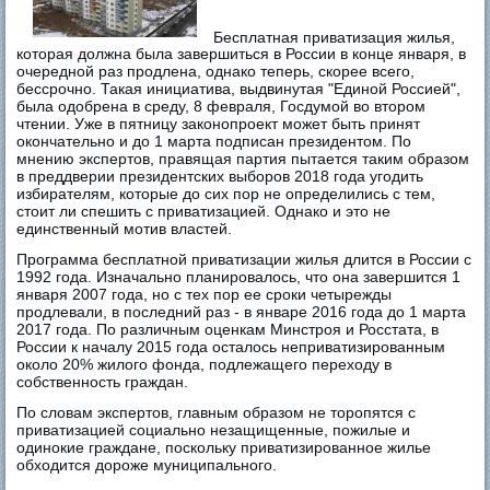
Бесплатная приватизация жилья,
которая должна была завершиться в России в конце января, в
очередной раз продлена, однако теперь, скорее всего,
бессрочно. Такая инициатива, выдвинутая "Единой Россией",
была одобрена в среду, 8 февраля, Госдумой во втором
чтении. Уже в пятницу законопроект может быть принят
окончательно и до 1 марта подписан президентом. По
мнению экспертов, правящая партия пытается таким образом
в преддверии президентских выборов 2018 года угодить
избирателям, которые до сих пор не определились с тем,
стоит ли спешить с приватизацией. Однако и это не
единственный мотив властей.
Программа бесплатной приватизации жилья длится в России с
1992 года. Изначально планировалось, что она завершится 1
января 2007 года, но с тех пор ее сроки четырежды
продлевали, в последний раз - в январе 2016 года до 1 марта
2017 года. По различным оценкам Минстроя и Росстата, в
России к началу 2015 года осталось неприватизированным
около 20% жилого фонда, подлежащего переходу в
собственность граждан.
По словам экспертов, главным образом не торопятся с
приватизацией социально незащищенные, пожилые и
одинокие граждане, поскольку приватизированное жилье
обходится дороже муниципального.