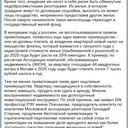
Кроме того, владение им несет в себе риски быть обманутым
недобросовестными риэлторами. Из жилья, в котором
граждане живут по договорам соцнайма, выселить их может
лишь государство, непременно предоставив другое жилье.
После смерти нанимателя такая жилплощадь переходит в
государственный жилой фонд.
В минувшем году у россиян, не воспользовавшихся правом
приватизации, появилось еще одно важное преимущество -
они не должны платить за владение квартирой новый налог на
имущество физлиц, который взимается с прошлого года с
кадастровой стоимости жилья (приближенной к рыночной) и
до 2020 года будет расти на 20% ежегодно. К примеру, по
расчетам Ассоциации компаний, обслуживающих
недвижимость (АКОН), за квартиру площадью 44 квадратных
метра в Москве к 2020 году надо будет платить почти 7 тысяч
рублей налога в год.
Тем не менее приватизация также дает ощутимые
преимущества. Квартиру, находящуюся в собственности,
можно завещать, продать или сдать в аренду. Многие
воспринимают недвижимость как долгосрочный
инвестиционный инструмент. По этой причине, как заявил DW
профессор РЭУ имени Плеханова, председатель комитета по
аналитике Московской ассоциации риэлторов Геннадий
Стерник, продление бесплатной приватизации "в
стратегической перспективе повлечет за собой отказ от
ориентации на повышение доли арендного жилья как более
доступного средства улучшения жилищных условий".