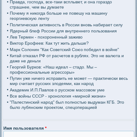
Правда, господа, все-таки всплывет, и она гораздо
страшнее, чем вы думаете
Почему я никогда больше не повешу на машину
георгиевскую ленту
Политическая активность в России вновь набирает силу
Ядерный блеф России для внутреннего пользования
Лев Термен - похороненный заживо
Виктор Ерофеев: Как тут жить дальше?
Марк Солонин "Как Советский Союз победил в войне"
Китай отказал РФ от расчетов в рублях. Это не валюта и
даже не деньги
Георгий Бурков: «Наш идеал – стадо. Мы –
профессиональные агрессоры»
Путин уже ничего исправить не может — практически весь
мир считает русских злодеями, как народ
Академик И.П.Павлов о русском массовом уме
Все войны СССР - хронология «мирной жизни»
"Палестинский народ" был полностью выдуман КГБ. Это
было лубянским проектом, спецоперацией
Имя пользователя
*