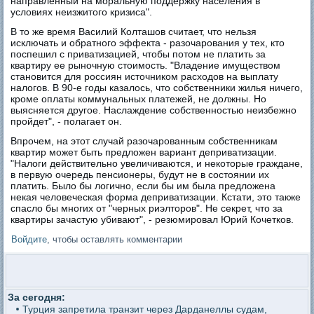
направленный на моральную поддержку населения в
условиях неизжитого кризиса".
В то же время Василий Колташов считает, что нельзя
исключать и обратного эффекта - разочарования у тех, кто
поспешил с приватизацией, чтобы потом не платить за
квартиру ее рыночную стоимость. "Владение имуществом
становится для россиян источником расходов на выплату
налогов. В 90-е годы казалось, что собственники жилья ничего,
кроме оплаты коммунальных платежей, не должны. Но
выясняется другое. Наслаждение собственностью неизбежно
пройдет", - полагает он.
Впрочем, на этот случай разочарованным собственникам
квартир может быть предложен вариант деприватизации.
"Налоги действительно увеличиваются, и некоторые граждане,
в первую очередь пенсионеры, будут не в состоянии их
платить. Было бы логично, если бы им была предложена
некая человеческая форма деприватизации. Кстати, это также
спасло бы многих от "черных риэлторов". Не секрет, что за
квартиры зачастую убивают", - резюмировал Юрий Кочетков.
Войдите
, чтобы оставлять комментарии
За сегодня:
Турция запретила транзит через Дарданеллы судам,