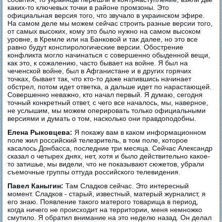
каких-то ключевых точки в районе промзоны. Это
официальная версия того, что звучало в украинском эфире.
На самом деле мы можем сейчас строить разные версии того,
от самых высоких, кому это было нужно на самом высоком
уровне, в Кремле или на Банковой и так далее, но это все
равно будут конспирологические версии. Обострение
конфликта могло начинаться с совершенно обыденной вещи,
как это, к сожалению, часто бывает на войне. Я был на
чеченской войне, был в Афганистане и в других горячих
точках, бывает так, что кто-то даже напившись начинает
обстрел, потом идет ответка, а дальше идет по нарастающей.
Совершенно неважно, кто начал первый. Я думаю, сегодня
точный конкретный ответ, с чего все началось, мы, наверное,
не услышим, мы можем оперировать только официальными
версиями и думать о том, насколько они правдоподобны.
Елена Рыковцева:
Я покажу вам в каком информационном
поле жил российский телезритель, в том поле, которое
касалось Донбасса, последние три месяца. Сейчас Александр
сказал о четырех днях, нет, хотя и было действительно какое-
то затишье, мы видели, что не показывают сюжетов, убрали
съемочные группы оттуда российского телевидения.
Павел Каныгин:
Там Сладков сейчас. Это интересный
момент. Сладков - старый, известный, матерый журналист, я
его знаю. Появление такого матерого товарища в период,
когда ничего не происходит на территории, меня немножко
смутило. Я обратил внимание на это неделю назад. Он делал