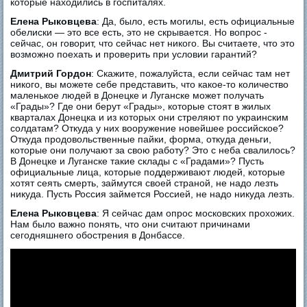
которые находились в госпиталях.
Елена Рыковцева
: Да, было, есть могилы, есть официальные
обелиски — это все есть, это не скрывается. Но вопрос -
сейчас, он говорит, что сейчас нет никого. Вы считаете, что это
возможно поехать и проверить при условии гарантий?
Дмитрий Гордон
: Скажите, пожалуйста, если сейчас там нет
никого, вы можете себе представить, что какое-то количество
маленькое людей в Донецке и Луганске может получать
«Грады»? Где они берут «Грады», которые стоят в жилых
кварталах Донецка и из которых они стреляют по украинским
солдатам? Откуда у них вооружение новейшее российское?
Откуда продовольственные пайки, форма, откуда деньги,
которые они получают за свою работу? Это с неба свалилось?
В Донецке и Луганске такие склады с «Градами»? Пусть
официальные лица, которые поддерживают людей, которые
хотят сеять смерть, займутся своей страной, не надо лезть
никуда. Пусть Россия займется Россией, не надо никуда лезть.
Елена Рыковцева
: Я сейчас дам опрос московских прохожих.
Нам было важно понять, что они считают причинами
сегодняшнего обострения в Донбассе.