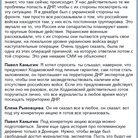
знают, что там сейчас происходит. У нас действительно те же
проблемы попасть в ДНР, чтобы с их стороны посмотреть на
эту ситуацию. Я в декабре был с украинской стороны на
фронте, там просто все рассказывали о том, что российские
войска находятся там, у них есть постоянная группировка. Это
звучало не то, что Россия или сепаратисты планируют какие-
то крупные боевые действия. Украинские военные
рассказывали, что с их стороны они пытаются улучшить свои
позиции, на локальном уровне украинские войска ведут
наступательные операции. Очень трудно сказать, была ли
одна из этих операций причиной, на которую ответили потом с
той стороны. Это уже никакие СМИ не объясняют.
Павел Каныгин
: Я хотел спросить: ты слышал, наверное, что
предложил Ходаковский под личные гарантии, сам готов стать
заложником, он приглашает на территорию ДНР экспертов для
того, чтобы они могли засвидетельствовать наличие или
отсутствие российских войск. Если это предложение действует,
если оно не разовое, если Ходаковский действительно готов
поручиться лично, что все журналисты в любое время могут
посещать территорию ДНР.
Елена Рыковцева
: Он не сказал все в любое, он сказал: вот
под эту конкретную акцию я готов все организовать.
Павел Каныгин
: Под конкретную акцию всегда можно
подготовиться. Зачем еще одна история про потемкинскую
деревню только в Донецке. Нужно, чтобы везде был
свободный доступ журналистов, экспертов. Пусть это будут не