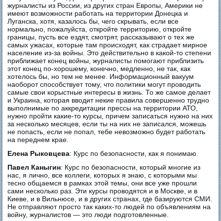
журналисты из России, из других стран Европы, Америки не
имеют возможности работать на территории Донецка и
Луганска, хотя, казалось бы, чего скрывать, если все
нормально, пожалуйста, откройте территорию, откройте
границы, пусть все ездят, смотрят, рассказывают о тех же
самых ужасах, которые там происходят, как страдает мирное
население из-за войны. Это действительно в какой-то степени
приближает конец войны, журналисты помогают приблизить
этот конец по-хорошему, конечно, медленно, не так, как
хотелось бы, но тем не менее. Информационный вакуум
наоборот способствует тому, что политики могут проводить
самые свои корыстные интересы в жизнь. То же самое делает
и Украина, которая вводит некие правила совершенно трудно
выполнимые по аккредитации прессы на территории АТО,
нужно пройти какие-то курсы, причем записаться нужно на них
за несколько месяцев, если ты на них не записался, можешь
не попасть, если не попал, тебе невозможно будет работать
на переднем крае.
Елена Рыковцева
: Курс по безопасности, как я понимаю.
Павел Каныгин
: Курс по безопасности, который многие из
нас, я лично, все коллеги, которых я знаю, с которыми мы
тесно общаемся в рамках этой темы, они все уже прошли
сами несколько раз. Эти курсы проводятся и в Москве, и в
Киеве, и в Вильнюсе, и в других странах, где базируются СМИ.
Не отправляют просто так каких-то людей по объявлениям на
войну, журналистов — это люди подготовленные.