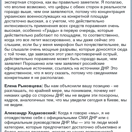
экспертная сторона, как вы правильно заметили. Я полагаю,
что вполне возможно, что цифры с обеих сторон в реальности
гораздо выше, чем они заявляются, потому что концентрация
украинских военнослужащих на конкретной площади
достаточно высокая, а с учетом, что действительно
интенсивность применения всех средств поражения очень
высокая, особенно «Грады» в первую очередь, которые
действительно работают по площадям, то соответственно,
когда это все летит массированно, а мы даже сейчас это
слышим, если бы у меня микрофон был почувствительнее, вы
бы слышали очень мощные разрывы, которые доносятся сюда
с той точки, где завязался этот узел противоречий острый,
действительно поражение может быть гораздо выше, чем
заявляет Порошенко или чем заявляют российские
официальные источники, ссылаясь на источники ДНР. Это
единственное, что я могу сказать, потому что сведениями
конкретными я не располагаю.
Елена Рыковцева:
Вы нам объяснили вашу позицию - не
разглашать, по крайней мере, мы понимаем, почему нет
никаких цифр со стороны ДНР, мы не видим эти похороны,
кадров, аналогичных тем, что мы увидели сегодня в Киеве, мы
не видим.
Александр Ходаковский:
Когда я говорю «мы», я не
отождествляю себя с официальными СМИ ДНР или с
официальным руководством ДНР. Мы — это те люди моей
категории, которые предпочитают достаточно объективно и
более-менее правдиво, исходя из наших возможностей