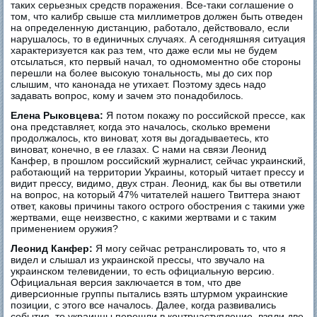
таких серьезных средств поражения. Все-таки соглашение о
том, что калибр свыше ста миллиметров должен быть отведен
на определенную дистанцию, работало, действовало, если
нарушалось, то в единичных случаях. А сегодняшняя ситуация
характеризуется как раз тем, что даже если мы не будем
отсылаться, кто первый начал, то одномоментно обе стороны
перешли на более высокую тональность, мы до сих пор
слышим, что канонада не утихает. Поэтому здесь надо
задавать вопрос, кому и зачем это понадобилось.
Елена Рыковцева:
Я потом покажу по российской прессе, как
она представляет, когда это началось, сколько времени
продолжалось, кто виноват, хотя вы догадываетесь, кто
виноват, конечно, в ее глазах. С нами на связи Леонид
Канфер, в прошлом российский журналист, сейчас украинский,
работающий на территории Украины, который читает прессу и
видит прессу, видимо, двух стран. Леонид, как бы вы ответили
на вопрос, на который 47% читателей нашего Твиттера знают
ответ, каковы причины такого острого обострения с такими уже
жертвами, еще неизвестно, с какими жертвами и с таким
применением оружия?
Леонид Канфер:
Я могу сейчас ретранслировать то, что я
видел и слышал из украинской прессы, что звучало на
украинском телевидении, то есть официальную версию.
Официальная версия заключается в том, что две
диверсионные группы пытались взять штурмом украинские
позиции, с этого все началось. Далее, когда развивались
события, то украинцы перешли в контрнаступление, взяли две