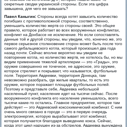
секретные сводки украинской стороны. Если эта цифра
завышена, для чего ее завышать?
Павел Каныгин:
Стороны всегда хотят завысить количество
погибших с противоположной стороны, соответственно,
уменьшить количество жертв со стороны своей. Это общее
правило, которое работает во всех вооруженных конфликтах,
конфликт на Донбассе не исключение. Но если сопоставлять
данные той и другой стороны, мы увидим, что, конечно же, это
первое серьезное столкновение сторон может быть после того
самого дебальцевского котла, который произошел два года
назад почти. Сейчас вполне вероятно мы увидим не
повторение котла, но количество жертв, не хотелось бы, но мы
видим применение тяжелой артиллерии — это «Грады», это
оружие совершенно не точечное, не адресное, это оружие,
которое стреляет и покрывает, что называется, футбольные
поля. Территория Авдеевки, территория Донецка, там
невозможно разобрать, где жилые кварталы, то есть это
оружие, которое поражает площади футбольных полей.
Поэтому и представьте себе, Авдеевка небольшой
населенный пункт, население идет на тысячи сейчас. После
вооруженного конфликта его население уменьшалось, всего
тысячи какие-то остались. Главное предприятие, которое там
действует — это Авдеевский коксохимический комбинат. С ним
очень много связано в городе — это в первую очередь
электроэнергия, которую вырабатывает этот комбинат,
которая получается благодаря выведению кокса. Сейчас,
когда этот цикл нарушен из-за обстрелов, Авдеевка вынуждена