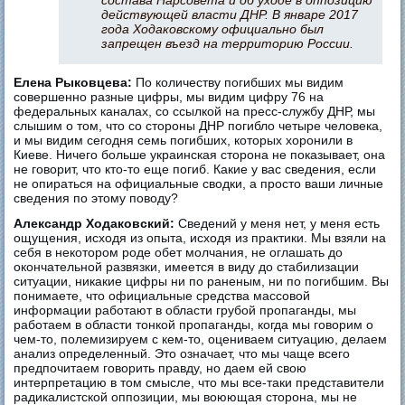
состава Нарсовета и об уходе в оппозицию
действующей власти ДНР. В январе 2017
года Ходаковскому официально был
запрещен въезд на территорию России.
Елена Рыковцева:
По количеству погибших мы видим
совершенно разные цифры, мы видим цифру 76 на
федеральных каналах, со ссылкой на пресс-службу ДНР, мы
слышим о том, что со стороны ДНР погибло четыре человека,
и мы видим сегодня семь погибших, которых хоронили в
Киеве. Ничего больше украинская сторона не показывает, она
не говорит, что кто-то еще погиб. Какие у вас сведения, если
не опираться на официальные сводки, а просто ваши личные
сведения по этому поводу?
Александр Ходаковский:
Сведений у меня нет, у меня есть
ощущения, исходя из опыта, исходя из практики. Мы взяли на
себя в некотором роде обет молчания, не оглашать до
окончательной развязки, имеется в виду до стабилизации
ситуации, никакие цифры ни по раненым, ни по погибшим. Вы
понимаете, что официальные средства массовой
информации работают в области грубой пропаганды, мы
работаем в области тонкой пропаганды, когда мы говорим о
чем-то, полемизируем с кем-то, оцениваем ситуацию, делаем
анализ определенный. Это означает, что мы чаще всего
предпочитаем говорить правду, но даем ей свою
интерпретацию в том смысле, что мы все-таки представители
радикалистской оппозиции, мы воюющая сторона, мы не