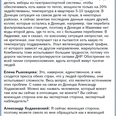
делать заборы из газотранспортной системы, чтобы
обеспечивать хоть какое-то тепло, мощности только на 20%
задействованы, температура в квартирах 5-10 градусов. В
Донецке ситуация на самом деле не лучше, в некоторых
районах, я сейчас зачитаю последние данные наших друзей,
коллег, которые остались в Донецке, например, там перебита
фильтровальная станция, поэтому в Донецке и Макеевке нет
воды второй день, где-то есть, но с большими перебоями. В
Авдеевке, как я сказал, по коксохиму ситуация непростая, но
не критичная, они получают газ и пытаются хоть какую-то
температуру поддерживать. Упал железнодорожный трафик,
от которого зависят на другом направлении, мариупольском.
Комбинаты тоже испытывают большие трудности, потому что
дороги частично контролируются силами ДНР. Обострение по
всей линии соприкосновения, вдоль которой живут тысячи
людей.
Елена Рыковцева:
Это, наверное, единственное, в чем
сходится пресса обеих стран, что у людей проблемы, они
испытывают сложности. Весь вопрос, кто является источником
этих проблем. С нами на связи из Донецка Александр
Ходаковский. Можно вас назвать человеком, который воюет
там или вы сейчас в оппозиции, не воюете? Вы сейчас
воюющая сторона или вы экспертная сторона, экспертный
наблюдатель?
Александр Ходаковский:
Я сейчас воюющая сторона,
поэтому можете смело ко мне обращаться как к воюющей