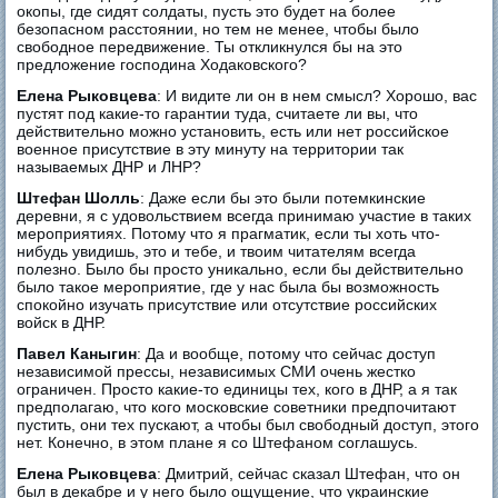
окопы, где сидят солдаты, пусть это будет на более
безопасном расстоянии, но тем не менее, чтобы было
свободное передвижение. Ты откликнулся бы на это
предложение господина Ходаковского?
Елена Рыковцева
: И видите ли он в нем смысл? Хорошо, вас
пустят под какие-то гарантии туда, считаете ли вы, что
действительно можно установить, есть или нет российское
военное присутствие в эту минуту на территории так
называемых ДНР и ЛНР?
Штефан Шолль
: Даже если бы это были потемкинские
деревни, я с удовольствием всегда принимаю участие в таких
мероприятиях. Потому что я прагматик, если ты хоть что-
нибудь увидишь, это и тебе, и твоим читателям всегда
полезно. Было бы просто уникально, если бы действительно
было такое мероприятие, где у нас была бы возможность
спокойно изучать присутствие или отсутствие российских
войск в ДНР.
Павел Каныгин
: Да и вообще, потому что сейчас доступ
независимой прессы, независимых СМИ очень жестко
ограничен. Просто какие-то единицы тех, кого в ДНР, а я так
предполагаю, что кого московские советники предпочитают
пустить, они тех пускают, а чтобы был свободный доступ, этого
нет. Конечно, в этом плане я со Штефаном соглашусь.
Елена Рыковцева
: Дмитрий, сейчас сказал Штефан, что он
был в декабре и у него было ощущение, что украинские