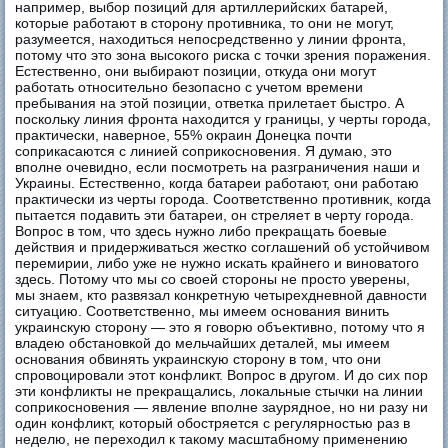
например, выбор позиций для артиллерийских батарей,
которые работают в сторону противника, то они не могут,
разумеется, находиться непосредственно у линии фронта,
потому что это зона высокого риска с точки зрения поражения.
Естественно, они выбирают позиции, откуда они могут
работать относительно безопасно с учетом времени
пребывания на этой позиции, ответка прилетает быстро. А
поскольку линия фронта находится у границы, у черты города,
практически, наверное, 55% окраин Донецка почти
соприкасаются с линией соприкосновения. Я думаю, это
вполне очевидно, если посмотреть на разграничения наши и
Украины. Естественно, когда батареи работают, они работаю
практически из черты города. Соответственно противник, когда
пытается подавить эти батареи, он стреляет в черту города.
Вопрос в том, что здесь нужно либо прекращать боевые
действия и придерживаться жестко соглашений об устойчивом
перемирии, либо уже не нужно искать крайнего и виноватого
здесь. Потому что мы со своей стороны не просто уверены,
мы знаем, кто развязал конкретную четырехдневной давности
ситуацию. Соответственно, мы имеем основания винить
украинскую сторону — это я говорю объективно, потому что я
владею обстановкой до мельчайших деталей, мы имеем
основания обвинять украинскую сторону в том, что они
спровоцировали этот конфликт. Вопрос в другом. И до сих пор
эти конфликты не прекращались, локальные стычки на линии
соприкосновения — явление вполне заурядное, но ни разу ни
один конфликт, который обостряется с регулярностью раз в
неделю, не переходил к такому масштабному применению