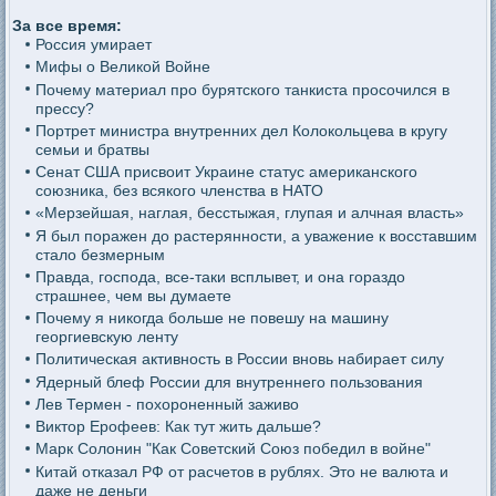
За все время:
Россия умирает
Мифы о Великой Войне
Почему материал про бурятского танкиста просочился в
прессу?
Портрет министра внутренних дел Колокольцева в кругу
семьи и братвы
Сенат США присвоит Украине статус американского
союзника, без всякого членства в НАТО
«Мерзейшая, наглая, бесстыжая, глупая и алчная власть»
Я был поражен до растерянности, а уважение к восставшим
стало безмерным
Правда, господа, все-таки всплывет, и она гораздо
страшнее, чем вы думаете
Почему я никогда больше не повешу на машину
георгиевскую ленту
Политическая активность в России вновь набирает силу
Ядерный блеф России для внутреннего пользования
Лев Термен - похороненный заживо
Виктор Ерофеев: Как тут жить дальше?
Марк Солонин "Как Советский Союз победил в войне"
Китай отказал РФ от расчетов в рублях. Это не валюта и
даже не деньги