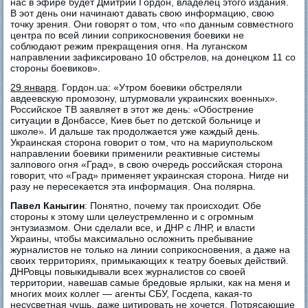
нас в эфире будет Дмитрий Гордон, владелец этого издания.
В эот день они начинают давать свою информацию, свою
точку зрения. Они говорят о том, что «по данным совместного
центра по всей линии соприкосновения боевики не
соблюдают режим прекращения огня. На луганском
направлении зафиксировано 10 обстрелов, на донецком 11 со
стороны боевиков».
29 января
. Гордон.ua: «Утром боевики обстреляли
авдеевскую промозону, штурмовали украинских военных».
Российское ТВ заявляет в этот же день: «Обострение
ситуации в Донбассе, Киев бьет по детской больнице и
школе». И дальше так продолжается уже каждый день.
Украинская сторона говорит о том, что на мариупольском
направлении боевики применили реактивные системы
залпового огня «Град», в свою очередь российская сторона
говорит, что «Град» применяет украинская сторона. Нигде ни
разу не пересекается эта информация. Она полярна.
Павел Каныгин
: Понятно, почему так происходит. Обе
стороны к этому шли целеустремленно и с огромным
энтузиазмом. Они сделали все, и ДНР с ЛНР, и власти
Украины, чтобы максимально осложнить пребывание
журналистов не только на линии соприкосновения, а даже на
своих территориях, примыкающих к театру боевых действий.
ДНРовцы повыкидывали всех журналистов со своей
территории, навешав самые бредовые ярлыки, как на меня и
многих моих коллег — агенты СБУ, Госдепа, какая-то
несусветная чушь, даже цитировать не хочется. Потрясающие