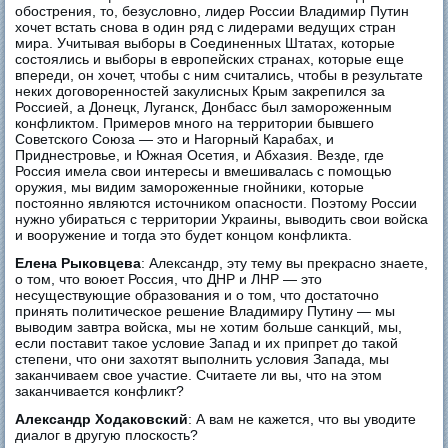
обострения, то, безусловно, лидер России Владимир Путин
хочет встать снова в один ряд с лидерами ведущих стран
мира. Учитывая выборы в Соединенных Штатах, которые
состоялись и выборы в европейских странах, которые еще
впереди, он хочет, чтобы с ним считались, чтобы в результате
неких договоренностей закулисных Крым закрепился за
Россией, а Донецк, Луганск, Донбасс был замороженным
конфликтом. Примеров много на территории бывшего
Советского Союза — это и Нагорный Карабах, и
Приднестровье, и Южная Осетия, и Абхазия. Везде, где
Россия имела свои интересы и вмешивалась с помощью
оружия, мы видим замороженные гнойники, которые
постоянно являются источником опасности. Поэтому России
нужно убираться с территории Украины, выводить свои войска
и вооружение и тогда это будет концом конфликта.
Елена Рыковцева
: Александр, эту тему вы прекрасно знаете,
о том, что воюет Россия, что ДНР и ЛНР — это
несуществующие образования и о том, что достаточно
принять политическое решение Владимиру Путину — мы
выводим завтра войска, мы не хотим больше санкций, мы,
если поставит такое условие Запад и их припрет до такой
степени, что они захотят выполнить условия Запада, мы
заканчиваем свое участие. Считаете ли вы, что на этом
заканчивается конфликт?
Александр Ходаковский
: А вам не кажется, что вы уводите
диалог в другую плоскость?