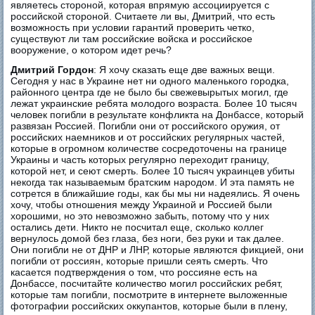
являетесь стороной, которая впрямую ассоциируется с
российской стороной. Считаете ли вы, Дмитрий, что есть
возможность при условии гарантий проверить четко,
существуют ли там российские войска и российское
вооружение, о котором идет речь?
Дмитрий Гордон
: Я хочу сказать еще две важных вещи.
Сегодня у нас в Украине нет ни одного маленького городка,
районного центра где не было бы свежевырытых могил, где
лежат украинские ребята молодого возраста. Более 10 тысяч
человек погибли в результате конфликта на Донбассе, который
развязан Россией. Погибли они от российского оружия, от
российских наемников и от российских регулярных частей,
которые в огромном количестве сосредоточены на границе
Украины и часть которых регулярно переходит границу,
которой нет, и сеют смерть. Более 10 тысяч украинцев убиты
некогда так называемым братским народом. И эта память не
сотрется в ближайшие годы, как бы мы ни надеялись. Я очень
хочу, чтобы отношения между Украиной и Россией были
хорошими, но это невозможно забыть, потому что у них
остались дети. Никто не посчитал еще, сколько коллег
вернулось домой без глаза, без ноги, без руки и так далее.
Они погибли не от ДНР и ЛНР, которые являются фикцией, они
погибли от россиян, которые пришли сеять смерть. Что
касается подтверждения о том, что россияне есть на
Донбассе, посчитайте количество могил российских ребят,
которые там погибли, посмотрите в интернете выложенные
фотографии российских оккупантов, которые были в плену,