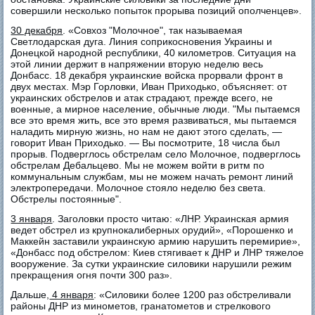
совершили несколько попыток прорыва позиций ополченцев».
30 декабря
. «Совхоз "Молочное", так называемая
Светлодарская дуга. Линия соприкосновения Украины и
Донецкой народной республики, 40 километров. Ситуация на
этой линии держит в напряжении вторую неделю весь
Донбасс. 18 декабря украинские войска прорвали фронт в
двух местах. Мэр Горловки, Иван Приходько, объясняет: от
украинских обстрелов и атак страдают, прежде всего, не
военные, а мирное население, обычные люди. "Мы пытаемся
все это время жить, все это время развиваться, мы пытаемся
наладить мирную жизнь, но нам не дают этого сделать, —
говорит Иван Приходько. — Вы посмотрите, 18 числа был
прорыв. Подверглось обстрелам село Молочное, подверглось
обстрелам Дебальцево. Мы не можем войти в ритм по
коммунальным службам, мы не можем начать ремонт линий
электропередачи. Молочное стояло неделю без света.
Обстрелы постоянные".
3 января
. Заголовки просто читаю: «ЛНР. Украинская армия
ведет обстрел из крупнокалиберных орудий», «Порошенко и
Маккейн заставили украинскую армию нарушить перемирие»,
«Донбасс под обстрелом: Киев стягивает к ДНР и ЛНР тяжелое
вооружение. За сутки украинские силовики нарушили режим
прекращения огня почти 300 раз».
Дальше,
4 января
: «Силовики более 1200 раз обстреливали
районы ДНР из минометов, гранатометов и стрелкового