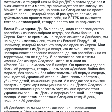
материалы о текущей жизни бойцов ДНР, а потом вдруг раз и
оказывается в том месте, где происходит вся эта заварушка.
Может быть совпадение, но опять же Сладков это не просто
какой-то парень, который первый раз куда-то поехал, он
действительно прошел много войн, на ВГТРК он считается
тяжелой артиллерией, которую просто так не подключают.
Елена Рыковцева:
Да. Был период, когда корреспондентов
российских каналов забрали оттуда, все были брошены в
Сирию. Какое-то время мы не видели сюжетов с Донбасса, мы
не видели известных лиц, таких как Евгений Поддубный,
например, который только что получил орден за Сирию. Мои
корреспонденты из Донецка пишут, что их очень всегда
настораживает появление корреспондентов российских на их
территории, это не к добру. Я распечатала все сюжеты
именно Александра Сладкова, которые вышли на
«России-24», и началось все 5 ноября. Он приехал и сделал
большой репортаж, который назывался «Донбасс. Война без
морали, без правил и без обязательств»: «В первую очередь,
речь идет об украинской стороне. Интенсивные обстрелы,
убийства детей, сожженные церкви. А в сводках все значится
предельно сухо: идет позиционная война». Далее Сладков на
позициях ополченцев рассказывает, как они противостоят
украинским военным. Дальше перерыв большой — полтора
месяца. А вот потом репортажи Сладкова каждый день,
начиная с 29 декабря:
«В Донбассе на линии соприкосновения - напряженная
обстановка. Украинские силовики за последние дни