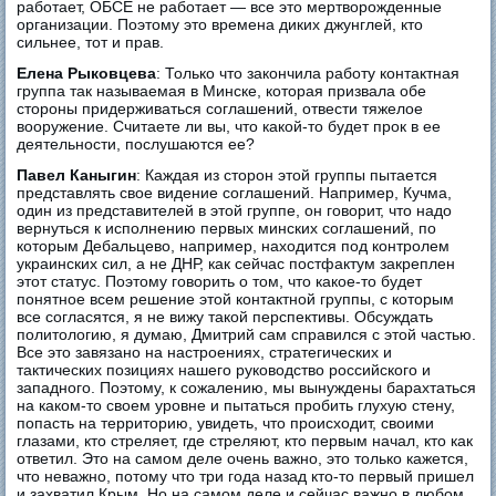
работает, ОБСЕ не работает — все это мертворожденные
организации. Поэтому это времена диких джунглей, кто
сильнее, тот и прав.
Елена Рыковцева
: Только что закончила работу контактная
группа так называемая в Минске, которая призвала обе
стороны придерживаться соглашений, отвести тяжелое
вооружение. Считаете ли вы, что какой-то будет прок в ее
деятельности, послушаются ее?
Павел Каныгин
: Каждая из сторон этой группы пытается
представлять свое видение соглашений. Например, Кучма,
один из представителей в этой группе, он говорит, что надо
вернуться к исполнению первых минских соглашений, по
которым Дебальцево, например, находится под контролем
украинских сил, а не ДНР, как сейчас постфактум закреплен
этот статус. Поэтому говорить о том, что какое-то будет
понятное всем решение этой контактной группы, с которым
все согласятся, я не вижу такой перспективы. Обсуждать
политологию, я думаю, Дмитрий сам справился с этой частью.
Все это завязано на настроениях, стратегических и
тактических позициях нашего руководство российского и
западного. Поэтому, к сожалению, мы вынуждены барахтаться
на каком-то своем уровне и пытаться пробить глухую стену,
попасть на территорию, увидеть, что происходит, своими
глазами, кто стреляет, где стреляют, кто первым начал, кто как
ответил. Это на самом деле очень важно, это только кажется,
что неважно, потому что три года назад кто-то первый пришел
и захватил Крым. Но на самом деле и сейчас важно в любом