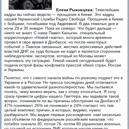
Елена Рыковцева:
Тяжелейшие
кадры вы сейчас видели — прощание в Киеве. Это кадры
нашей Украинской службы Радио Свобода. Прощание в Киеве
с бойцами, погибшими под Авдеевкой. В два тяжелых дня и
ночи 29 и 30 января. Пока их семеро. Что будет дальше —
никто не знает. С нами Павел Каныгин, специальный
корреспондент «Новой газеты», который много времени
провел в свое время в Донбассе, но после некоторых
событий, с Павлом связанных, жестких агрессивных действий
властей ДНР, он туда больше не ездит и является сторонним
наблюдателем, экспертом, который из Москвы может
оценивать эту ситуацию. Темой нашей сегодняшней будет
подача острой фазы конфликта прессой обеих стран, России
и Украины.
Понятно, что с самого начала войны по-разному подают это в
Украине и в России. Но пресса последних дней отличается
какой-то удивительной разнополярностью. Мы пытаемся
понять, чему можно верить, как к этому относиться. Я хочу
сразу привести цифры нашего Твиттера, мы задавали такой
вопрос: понимаете ли вы причины обострения на Донбассе?
47% понимают, 26% не понимают и 24% считают, что там
целый комплекс причин, в которых, видимо, нужно
разбираться. Мы видим первые расхождения: нам несколько
раз объявили по федеральным российским каналам, что
погибло сначала 30, потом 76, потом 80 украинских военных,
со ссылкой на источники ДНР, которые нашли какие-то