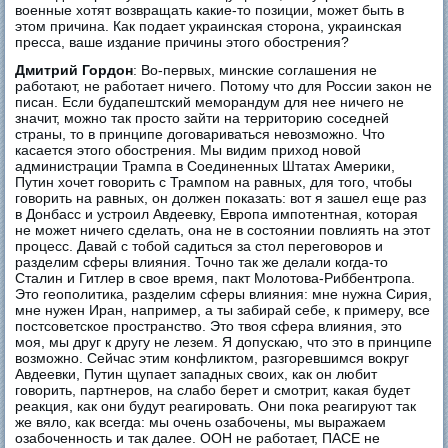
военные хотят возвращать какие-то позиции, может быть в
этом причина. Как подает украинская сторона, украинская
пресса, ваше издание причины этого обострения?
Дмитрий Гордон
: Во-первых, минские соглашения не
работают, не работает ничего. Потому что для России закон не
писан. Если будапештский меморандум для нее ничего не
значит, можно так просто зайти на территорию соседней
страны, то в принципе договариваться невозможно. Что
касается этого обострения. Мы видим приход новой
администрации Трампа в Соединенных Штатах Америки,
Путин хочет говорить с Трампом на равных, для того, чтобы
говорить на равных, он должен показать: вот я зашел еще раз
в Донбасс и устроил Авдеевку, Европа импотентная, которая
не может ничего сделать, она не в состоянии повлиять на этот
процесс. Давай с тобой садиться за стол переговоров и
разделим сферы влияния. Точно так же делали когда-то
Сталин и Гитлер в свое время, пакт Молотова-Риббентропа.
Это геополитика, разделим сферы влияния: мне нужна Сирия,
мне нужен Иран, например, а ты забирай себе, к примеру, все
постсоветское пространство. Это твоя сфера влияния, это
моя, мы друг к другу не лезем. Я допускаю, что это в принципе
возможно. Сейчас этим конфликтом, разгоревшимся вокруг
Авдеевки, Путин щупает западных своих, как он любит
говорить, партнеров, на слабо берет и смотрит, какая будет
реакция, как они будут реагировать. Они пока реагируют так
же вяло, как всегда: мы очень озабочены, мы выражаем
озабоченность и так далее. ООН не работает, ПАСЕ не