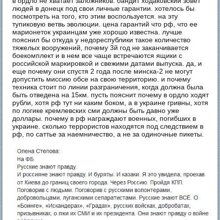
в ордло не хватает заложников. бандит ходаковский зовет
людей в донецк под свои личные гарантии. хотелось бы
посмотреть на того, кто этим воспользуется. на эту
тупиковую ветвь эволюции. цена гарантий что рф, что ее
марионеток украинцам уже хорошо известна. лучше
пояснил бы откуда у недореспублики такое количество
тяжелых вооружений, почему 3й год не заканчивается
боекомплект и в нем все чаще встречаются ящики с
российской маркировкой и свежими датами выпуска. да, и
еще почему они спустя 2 года после минска-2 не могут
допустить миссию обсе на свою территорию. и почему
техника стоит по линии разграничения, когда должна была
быть отведена на 15км. пусть пояснит почему в ордло ходят
рубли, хотя рф тут ни каким боком, а в украине гривны, хотя
по логике кремлевских сми должны быть давно уже
доллары. почему в рф награждают военных, погибших в
украине. сколько террористов находятся под следствием в
рф, по саттье за наемничество, а не за одиночные пикеты.