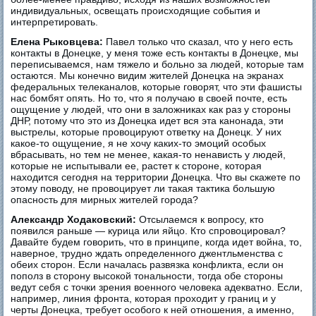
индивидуальных, освещать происходящие события и
интерпретировать.
Елена Рыковцева:
Павел только что сказал, что у него есть
контакты в Донецке, у меня тоже есть контакты в Донецке, мы
переписываемся, нам тяжело и больно за людей, которые там
остаются. Мы конечно видим жителей Донецка на экранах
федеральных телеканалов, которые говорят, что эти фашисты
нас бомбят опять. Но то, что я получаю в своей почте, есть
ощущение у людей, что они в заложниках как раз у стороны
ДНР, потому что это из Донецка идет вся эта канонада, эти
выстрелы, которые провоцируют ответку на Донецк. У них
какое-то ощущение, я не хочу каких-то эмоций особых
вбрасывать, но тем не менее, какая-то ненависть у людей,
которые не испытывали ее, растет к стороне, которая
находится сегодня на территории Донецка. Что вы скажете по
этому поводу, не провоцирует ли такая тактика большую
опасность для мирных жителей города?
Александр Ходаковский:
Отсылаемся к вопросу, кто
появился раньше — курица или яйцо. Кто спровоцировал?
Давайте будем говорить, что в принципе, когда идет война, то,
наверное, трудно ждать определенного джентльменства с
обеих сторон. Если началась развязка конфликта, если он
пополз в сторону высокой тональности, тогда обе стороны
ведут себя с точки зрения военного человека адекватно. Если,
например, линия фронта, которая проходит у границ и у
черты Донецка, требует особого к ней отношения, а именно,