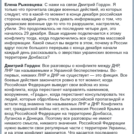
Елена Рыковцева
: С нами на связи Дмитрий Гордон. Я
только что прочитала сводки военных действий, из которых
следует, что в какой-то момент в конце декабря российская
сторона каждый день стала давать информацию о том, что
украинские военные где-то что-то разрушили, настреляли,
убили. Это продолжалось не последние четыре дня, это
началось 29 декабря. Ваше издание подключается к этому
конфликту тогда, когда подключились все средства массовой
информации. Какой смысл вы видите в этом, почему в России
вдруг после большого перерыва с конца декабря начали
каждый день рассказывать о зверствах украинских военных на
территории Донбасса?
Дмитрий Гордон
: Все разговоры о конфликте между ДНР,
ЛНР так называемыми и Украиной бесперспективны. Во-
первых, никаких ЛНР и ДНР не существует — это фикция. Все
боевые действия закончатся ровно в тот момент, когда
Российская Федерация выведет свои войска из зоны
конфликта, когда перестанет направлять наемников,
вооружение, «Грады», когда перестанет консультировать тех
людей, которые обдолбаны были российской пропагандой и
встали под знамена так называемых ЛНР и ДНР. Конфликта
нет, гражданской войны нет, есть аннексия Россией Крыма и
вход Российской Федерации на территорию Донбасса,
Луганска и Донецка. Поэтому все разговоры не имеют
никакого смысла, никакого значения. Российской Федерации
нужно вывести свои регулярные части с территории Украины,
и на этом конфликт закончится. Что касается последнего