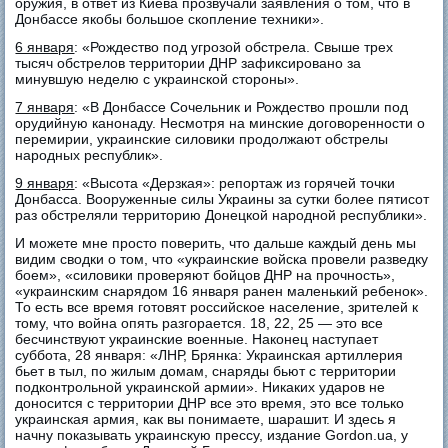
оружия, в ответ из Киева прозвучали заявления о том, что в
Донбассе якобы большое скопление техники».
6 января
: «Рождество под угрозой обстрела. Свыше трех
тысяч обстрелов территории ДНР зафиксировано за
минувшую неделю с украинской стороны».
7 января
: «В Донбассе Сочельник и Рождество прошли под
орудийную канонаду. Несмотря на минские договоренности о
перемирии, украинские силовики продолжают обстрелы
народных республик».
9 января
: «Высота «Дерзкая»: репортаж из горячей точки
Донбасса. Вооруженные силы Украины за сутки более пятисот
раз обстреляли территорию Донецкой народной республики».
И можете мне просто поверить, что дальше каждый день мы
видим сводки о том, что «украинские войска провели разведку
боем», «силовики проверяют бойцов ДНР на прочность»,
«украинским снарядом 16 января ранен маленький ребенок».
То есть все время готовят российское население, зрителей к
тому, что война опять разгорается. 18, 22, 25 — это все
бесчинствуют украинские военные. Наконец наступает
суббота, 28 января: «ЛНР, Брянка: Украинская артиллерия
бьет в тыл, по жилым домам, снаряды бьют с территории
подконтрольной украинской армии». Никаких ударов не
доносится с территории ДНР все это время, это все только
украинская армия, как вы понимаете, шарашит. И здесь я
начну показывать украинскую прессу, издание Gordon.ua, у