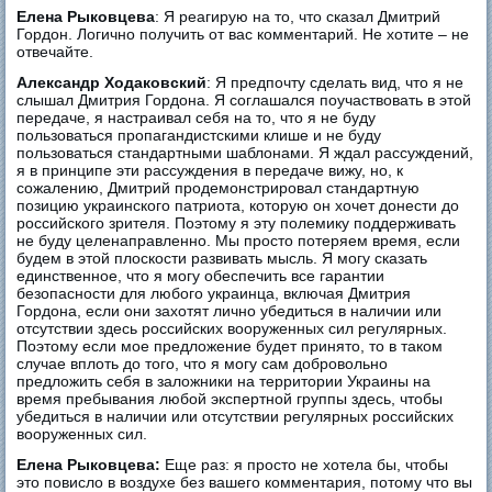
Елена Рыковцева
: Я реагирую на то, что сказал Дмитрий
Гордон. Логично получить от вас комментарий. Не хотите – не
отвечайте.
Александр Ходаковский
: Я предпочту сделать вид, что я не
слышал Дмитрия Гордона. Я соглашался поучаствовать в этой
передаче, я настраивал себя на то, что я не буду
пользоваться пропагандистскими клише и не буду
пользоваться стандартными шаблонами. Я ждал рассуждений,
я в принципе эти рассуждения в передаче вижу, но, к
сожалению, Дмитрий продемонстрировал стандартную
позицию украинского патриота, которую он хочет донести до
российского зрителя. Поэтому я эту полемику поддерживать
не буду целенаправленно. Мы просто потеряем время, если
будем в этой плоскости развивать мысль. Я могу сказать
единственное, что я могу обеспечить все гарантии
безопасности для любого украинца, включая Дмитрия
Гордона, если они захотят лично убедиться в наличии или
отсутствии здесь российских вооруженных сил регулярных.
Поэтому если мое предложение будет принято, то в таком
случае вплоть до того, что я могу сам добровольно
предложить себя в заложники на территории Украины на
время пребывания любой экспертной группы здесь, чтобы
убедиться в наличии или отсутствии регулярных российских
вооруженных сил.
Елена Рыковцева:
Еще раз: я просто не хотела бы, чтобы
это повисло в воздухе без вашего комментария, потому что вы