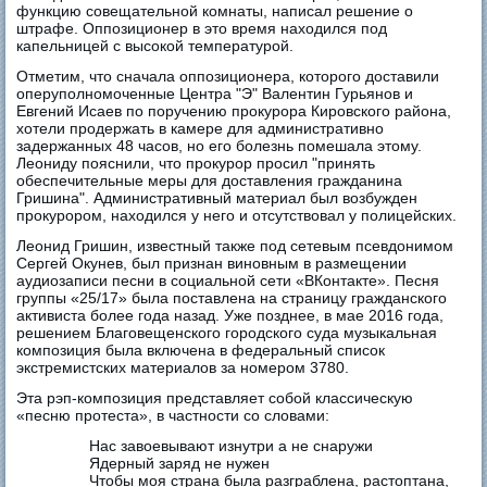
функцию совещательной комнаты, написал решение о
штрафе. Оппозиционер в это время находился под
капельницей с высокой температурой.
Отметим, что сначала оппозиционера, которого доставили
оперуполномоченные Центра "Э" Валентин Гурьянов и
Евгений Исаев по поручению прокурора Кировского района,
хотели продержать в камере для административно
задержанных 48 часов, но его болезнь помешала этому.
Леониду пояснили, что прокурор просил "принять
обеспечительные меры для доставления гражданина
Гришина". Административный материал был возбужден
прокурором, находился у него и отсутствовал у полицейских.
Леонид Гришин, известный также под сетевым псевдонимом
Сергей Окунев, был признан виновным в размещении
аудиозаписи песни в социальной сети «ВКонтакте». Песня
группы «25/17» была поставлена на страницу гражданского
активиста более года назад. Уже позднее, в мае 2016 года,
решением Благовещенского городского суда музыкальная
композиция была включена в федеральный список
экстремистских материалов за номером 3780.
Эта рэп-композиция представляет собой классическую
«песню протеста», в частности со словами:
Нас завоевывают изнутри а не снаружи
Ядерный заряд не нужен
Чтобы моя страна была разграблена, растоптана,