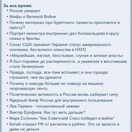
За все время:
Россия умирает
Мифы о Великой Войне
Почему материал про бурятского танкиста просочился в
прессу?
Портрет министра внутренних дел Колокольцева в кругу
семьи и братвы
Сенат США присвоит Украине статус американского
союзника, без всякого членства в НАТО
«Мерзейшая, наглая, бесстыжая, глупая и алчная власть»
Я был поражен до растерянности, а уважение к восставшим
стало безмерным
Правда, господа, все-таки всплывет, и она гораздо
страшнее, чем вы думаете
Почему я никогда больше не повешу на машину
георгиевскую ленту
Политическая активность в России вновь набирает силу
Ядерный блеф России для внутреннего пользования
Лев Термен - похороненный заживо
Виктор Ерофеев: Как тут жить дальше?
Марк Солонин "Как Советский Союз победил в войне"
Китай отказал РФ от расчетов в рублях. Это не валюта и
даже не деньги