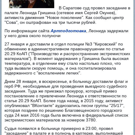
В Саратове суд провел заседание в
палате Леонида Гришина (сетевое имя Сергей Окунев),
активиста движения "Новое поколение". Как сообщил центр
"Сова", он оштрафован на три тысячи рублей.
По информации сайта
Артподготовка
, Леонида задержали
у него дома около полуночи
27 января и доставили в отдел полиции №3 "Кировский" по
обвинению в административном правонарушении по статье
20.29 КоАП ("Производство и распространение экстремистских
материалов"). В момент задержания у Гришина была высокая
температура, в отделении ему стало настолько плохо, что
туда вызвали скорую помощь, и она госпитализировала
задержанного с "воспалением легких".
Днем 28 января, в воскресенье, в больницу доставили флаг и
герб РФ, необходимые для проведения выездного судебного
заседания. Туда же приезжал прокурор, который привез
постановление о привлечении Леонида к ответственности по
статье 20.29 КоАП. Более года назад, в 2015 году, активист
опубликовал "ВКонтакте" аудиозапись песни группы "25/17",
которая позднее по решению Благовещенского городского
суда 24 мая 2016 года была включена в федеральный список
экстремистских материалов за номером 3780.
Судья появился в больнице примерно в 23:00, провел
"заседание" в палате и в полночь в каптерке, выполнявшей