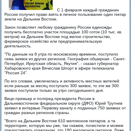
С 1 февраля каждый гражданин
России получил право взять в личное пользование один гектар
земли на Дальнем Востоке.
Закон позволяет любому гражданину России единожды
получить бесплатно участок площадью 100 соток (10 тыс. кв.
метров) на Дальнем Востоке под жилое строительство,
фермерское хозяйство или предпринимательскую
деятельность.
"По данным на 8 утра по московскому времени, поступило
семь заявок из других регионов. География обширная - Санкт-
Петербург, Иркутская область, Якутия", - сказал губернатор
Хабаровского края Вячеслав Шпорт в эфире телеканала
"Россия 24".
По его словам, увеличилась и активность местных жителей:
если раньше за месяц поступало 300 заявок, то эти же 300
заявок поступили только за утро сегодняшнего дня.
Вице-премьер и полпред президента России в
Дальневосточном федеральном округе (ДФО) Юрий Трутнев
заявил в интервью Первому каналу о поданных 750 заявках от
граждан разных регионов страны.
"Всего на Дальнем Востоке 610 миллионов гектаров, а та
территория, которую мы уже, так скажем, почистили и можем
предоставлять гражданам, это 180 миллионов гектаров. Даже