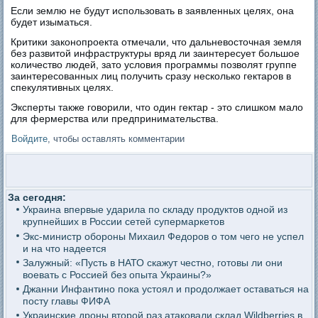
Если землю не будут использовать в заявленных целях, она
будет изыматься.
Критики законопроекта отмечали, что дальневосточная земля
без развитой инфраструктуры вряд ли заинтересует большое
количество людей, зато условия программы позволят группе
заинтересованных лиц получить сразу несколько гектаров в
спекулятивных целях.
Эксперты также говорили, что один гектар - это слишком мало
для фермерства или предпринимательства.
Войдите
, чтобы оставлять комментарии
За сегодня:
Украина впервые ударила по складу продуктов одной из
крупнейших в России сетей супермаркетов
Экс-министр обороны Михаил Федоров о том чего не успел
и на что надеется
Залужный: «Пусть в НАТО скажут честно, готовы ли они
воевать с Россией без опыта Украины?»
Джанни Инфантино пока устоял и продолжает оставаться на
посту главы ФИФА
Украинские дроны второй раз атаковали склад Wildberries в