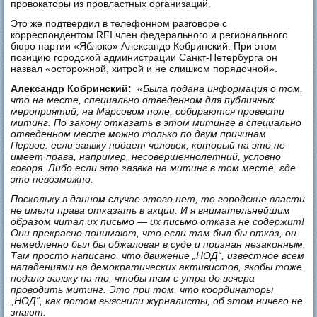
провокаторы из провластных организаций.
Это же подтвердил в телефонном разговоре с
корреспондентом RFI член федерального и регионального
бюро партии «Яблоко» Александр Кобринский. При этом
позицию городской администрации Санкт-Петербурга он
назвал «осторожной, хитрой и не слишком порядочной».
Александр Кобринский:
«Была подана информация о том,
что на месте, специально отведенном для публичных
мероприятий, на Марсовом поле, собираются провести
митинг. По закону отказать в этом митинге в специально
отведенном месте можно только по двум причинам.
Первое: если заявку подает человек, который на это не
имеет права, например, несовершеннолетний, условно
говоря. Либо если это заявка на митинг в том месте, где
это невозможно.
Поскольку в данном случае этого нет, то городские власти
не имели права отказать в акции. И я внимательнейшим
образом читал их письмо — их письмо отказа не содержит!
Они прекрасно понимают, что если там был бы отказ, он
немедленно был бы обжалован в суде и признан незаконным.
Там просто написано, что движение „НОД“, известное всем
нападениями на демократических активистов, якобы тоже
подало заявку на то, чтобы там с утра до вечера
проводить митинг. Это при том, что координаторы
„НОД“, как потом выяснили журналисты, об этом ничего не
знают.