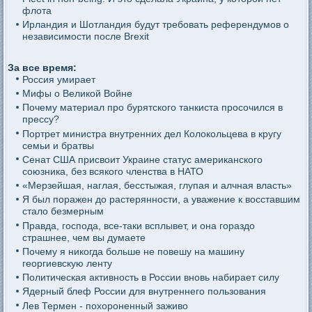
флота
Ирландия и Шотландия будут требовать референдумов о
независимости после Brexit
За все время:
Россия умирает
Мифы о Великой Войне
Почему материал про бурятского танкиста просочился в
прессу?
Портрет министра внутренних дел Колокольцева в кругу
семьи и братвы
Сенат США присвоит Украине статус американского
союзника, без всякого членства в НАТО
«Мерзейшая, наглая, бесстыжая, глупая и алчная власть»
Я был поражен до растерянности, а уважение к восставшим
стало безмерным
Правда, господа, все-таки всплывет, и она гораздо
страшнее, чем вы думаете
Почему я никогда больше не повешу на машину
георгиевскую ленту
Политическая активность в России вновь набирает силу
Ядерный блеф России для внутреннего пользования
Лев Термен - похороненный заживо