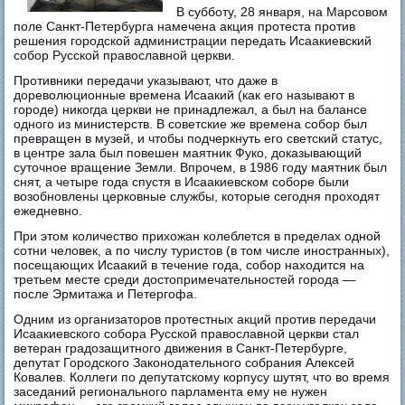
В субботу, 28 января, на Марсовом
поле Санкт-Петербурга намечена акция протеста против
решения городской администрации передать Исаакиевский
собор Русской православной церкви.
Противники передачи указывают, что даже в
дореволюционные времена Исаакий (как его называют в
городе) никогда церкви не принадлежал, а был на балансе
одного из министерств. В советские же времена собор был
превращен в музей, и чтобы подчеркнуть его светский статус,
в центре зала был повешен маятник Фуко, доказывающий
суточное вращение Земли. Впрочем, в 1986 году маятник был
снят, а четыре года спустя в Исаакиевском соборе были
возобновлены церковные службы, которые сегодня проходят
ежедневно.
При этом количество прихожан колеблется в пределах одной
сотни человек, а по числу туристов (в том числе иностранных),
посещающих Исаакий в течение года, собор находится на
третьем месте среди достопримечательностей города —
после Эрмитажа и Петергофа.
Одним из организаторов протестных акций против передачи
Исаакиевского собора Русской православной церкви стал
ветеран градозащитного движения в Санкт-Петербурге,
депутат Городского Законодательного собрания Алексей
Ковалев. Коллеги по депутатскому корпусу шутят, что во время
заседаний регионального парламента ему не нужен