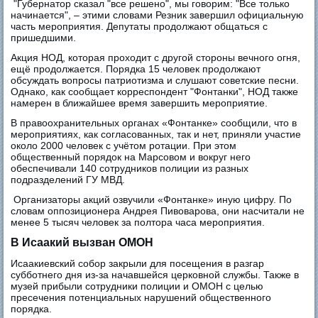
"Губернатор сказал "все решено", мы говорим: "Все только
начинается", – этими словами Резник завершил официальную
часть мероприятия. Депутаты продолжают общаться с
пришедшими.
Акция НОД, которая проходит с другой стороны вечного огня,
ещё продолжается. Порядка 15 человек продолжают
обсуждать вопросы патриотизма и слушают советские песни.
Однако, как сообщает корреспондент "Фонтанки", НОД также
намерен в ближайшее время завершить мероприятие.
В правоохранительных органах «Фонтанке» сообщили, что в
мероприятиях, как согласованных, так и нет, приняли участие
около 2000 человек с учётом ротации. При этом
общественный порядок на Марсовом и вокруг него
обеспечивали 140 сотрудников полиции из разных
подразделений ГУ МВД.
Организаторы акций озвучили «Фонтанке» иную цифру. По
словам оппозиционера Андрея Пивоварова, они насчитали не
менее 5 тысяч человек за полтора часа мероприятия.
В Исаакий вызван ОМОН
Исаакиевский собор закрыли для посещения в разгар
субботнего дня из-за начавшейся церковной службы. Также в
музей прибыли сотрудники полиции и ОМОН с целью
пресечения потенциальных нарушений общественного
порядка.