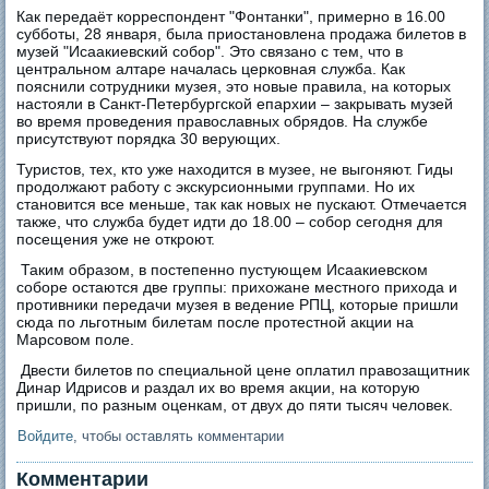
Как передаёт корреспондент "Фонтанки", примерно в 16.00
субботы, 28 января, была приостановлена продажа билетов в
музей "Исаакиевский собор". Это связано с тем, что в
центральном алтаре началась церковная служба. Как
пояснили сотрудники музея, это новые правила, на которых
настояли в Санкт-Петербургской епархии – закрывать музей
во время проведения православных обрядов. На службе
присутствуют порядка 30 верующих.
Туристов, тех, кто уже находится в музее, не выгоняют. Гиды
продолжают работу с экскурсионными группами. Но их
становится все меньше, так как новых не пускают. Отмечается
также, что служба будет идти до 18.00 – собор сегодня для
посещения уже не откроют.
Таким образом, в постепенно пустующем Исаакиевском
соборе остаются две группы: прихожане местного прихода и
противники передачи музея в ведение РПЦ, которые пришли
сюда по льготным билетам после протестной акции на
Марсовом поле.
Двести билетов по специальной цене оплатил правозащитник
Динар Идрисов и раздал их во время акции, на которую
пришли, по разным оценкам, от двух до пяти тысяч человек.
Войдите
, чтобы оставлять комментарии
Комментарии