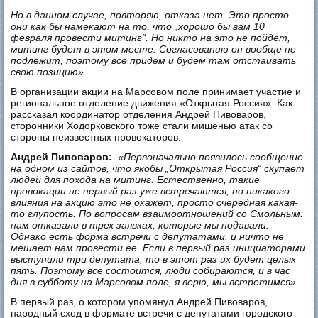
Но в данном случае, повторяю, отказа нет. Это просто
они как бы намекают на то, что „хорошо бы вам 10
февраля провести митинг“. Но никто на это не пойдет,
митинг будет в этом месте. Согласованию он вообще не
подлежит, поэтому все придем и будем там отстаивать
свою позицию».
В организации акции на Марсовом поле принимает участие и
региональное отделение движения «Открытая Россия». Как
рассказал координатор отделения Андрей Пивоваров,
сторонники Ходорковского тоже стали мишенью атак со
стороны неизвестных провокаторов.
Андрей Пивоваров:
«Первоначально появилось сообщение
на одном из сайтов, что якобы „Открытая Россия“ скупает
людей для похода на митинг. Естественно, такие
провокации не первый раз уже встречаются, но никакого
влияния на акцию это не окажет, просто очередная какая-
то глупость. По вопросам взаимоотношений со Смольным:
нам отказали в трех заявках, которые мы подавали.
Однако есть форма встречи с депутатами, и ничто не
мешает нам провести ее. Если в первый раз инициаторами
выступили три депутата, то в этот раз их будет целых
пять. Поэтому все состоится, люди собираются, и в час
дня в субботу на Марсовом поле, я верю, мы встретимся».
В первый раз, о котором упомянул Андрей Пивоваров,
народный сход в формате встречи с депутатами городского