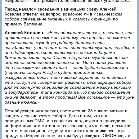
микрофон — его громкий голос слышен во всех уголках зала.
Перед началом заседания в минувшую среду Алексей
Ковалев ответил на вопрос, возможно ли в Исаакиевском
соборе совмещение музейных и храмовых функций по
примеру Ватикана.
Алексей Ковалев:
«В сегодняшних условиях, я считаю, это
практически невозможно. Потому что церковь не сможет
организовать музейную работу. Ватикан ведь —
государство, у него там есть соответствующие службы, и
они действуют в соответствии с рекомендациями
Комитета министров Совета Европы о музейном показе
объектов религиозного назначения. Но в наших условиях
это невозможно. Более того — если будет организована
(передача собора РПЦ) и будет продолжаться
экскурсионный показ, нет никаких гарантий, что деньги
эти пойдут на содержание, ремонт и реставрацию собора.
Для этого нужно специальное соглашение между церковью
и государством, типа конкордата. Но такого соглашения
они не делают, в этом проблема! Все остальное — это уже
разные нюансы».
Петербуржцев интересует, состоится ли 28 января митинг в
защиту Исаакиевского собора. Дело в том, что и в
официальных СМИ, и в соцсетях неоднократно проходила
информация, что митинг не согласован, и что если, несмотря
на это, оппозиционные депутаты и их сторонники все-таки
придут на Марсово поле, их там будут ожидать ОМОНовцы и