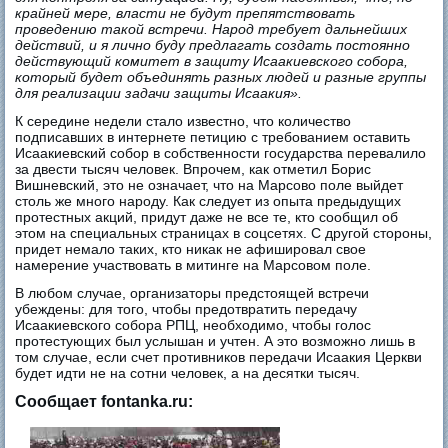
крайней мере, власти не будут препятствовать
проведению такой встречи. Народ требует дальнейших
действий, и я лично буду предлагать создать постоянно
действующий комитет в защиту Исаакиевского собора,
который будет объединять разных людей и разные группы
для реализации задачи защиты Исаакия».
К середине недели стало известно, что количество
подписавших в интернете петицию с требованием оставить
Исаакиевский собор в собственности государства перевалило
за двести тысяч человек. Впрочем, как отметил Борис
Вишневский, это не означает, что на Марсово поле выйдет
столь же много народу. Как следует из опыта предыдущих
протестных акций, придут даже не все те, кто сообщил об
этом на специальных страницах в соцсетях. С другой стороны,
придет немало таких, кто никак не афишировал свое
намерение участвовать в митинге на Марсовом поле.
В любом случае, организаторы предстоящей встречи
убеждены: для того, чтобы предотвратить передачу
Исаакиевского собора РПЦ, необходимо, чтобы голос
протестующих был услышан и учтен. А это возможно лишь в
том случае, если счет противников передачи Исаакия Церкви
будет идти не на сотни человек, а на десятки тысяч.
Сообщает fontanka.ru: