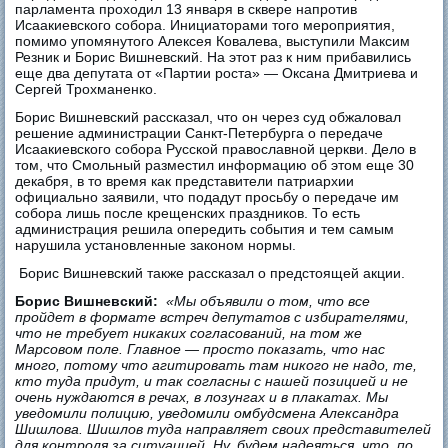
парламента проходил 13 января в сквере напротив
Исаакиевского собора. Инициаторами того мероприятия,
помимо упомянутого Алексея Ковалева, выступили Максим
Резник и Борис Вишневский. На этот раз к ним прибавились
еще два депутата от «Партии роста» — Оксана Дмитриева и
Сергей Трохманенко.
Борис Вишневский рассказал, что он через суд обжаловал
решение администрации Санкт-Петербурга о передаче
Исаакиевского собора Русской православной церкви. Дело в
том, что Смольный разместил информацию об этом еще 30
декабря, в то время как представители патриархии
официально заявили, что подадут просьбу о передаче им
собора лишь после крещенских праздников. То есть
администрация решила опередить события и тем самым
нарушила установленные законом нормы.
Борис Вишневский также рассказал о предстоящей акции.
Борис Вишневский:
«Мы объявили о том, что все
пройдет в формате встреч депутатов с избирателями,
что не требует никаких согласований, на том же
Марсовом поле. Главное — просто показать, что нас
много, потому что агитировать там никого не надо, те,
кто туда придут, и так согласны с нашей позицией и не
очень нуждаются в речах, в лозунгах и в плакатах. Мы
уведомили полицию, уведомили омбудсмена Александра
Шишлова. Шишлов туда направляет своих представителей
для контроля за ситуацией. Ну, будем надеяться, что, по