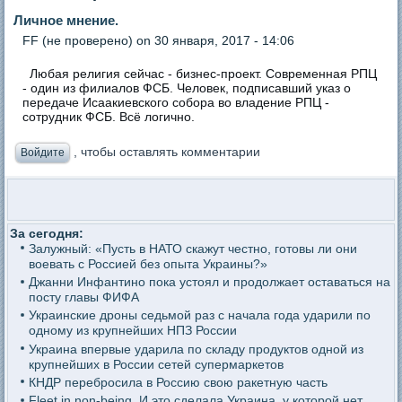
Личное мнение.
FF (не проверено)
on 30 января, 2017 - 14:06
Любая религия сейчас - бизнес-проект. Современная РПЦ
- один из филиалов ФСБ. Человек, подписавший указ о
передаче Исаакиевского собора во владение РПЦ -
сотрудник ФСБ. Всё логично.
, чтобы оставлять комментарии
Войдите
За сегодня:
Залужный: «Пусть в НАТО скажут честно, готовы ли они
воевать с Россией без опыта Украины?»
Джанни Инфантино пока устоял и продолжает оставаться на
посту главы ФИФА
Украинские дроны седьмой раз с начала года ударили по
одному из крупнейших НПЗ России
Украина впервые ударила по складу продуктов одной из
крупнейших в России сетей супермаркетов
КНДР перебросила в Россию свою ракетную часть
Fleet in non-being. И это сделала Украина, у которой нет