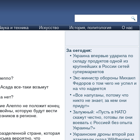
аука и техника
Искусство
История, политология
О нас
За сегодня:
Украина впервые ударила по
складу продуктов одной из
крупнейших в России сетей
супермаркетов
Экс-министр обороны Михаил
леппо?
Федоров о том чего не успел и
 Асада все-таки возьмут
на что надеется
«Все напуганы, потому что
на нет?
никто не знает, за кем они
придут»
ние Алеппо не положит конец
 войны, которую будут вести
Залужный: «Пусть в НАТО
зников в регионе.
скажут честно, готовы ли они
воевать с Россией без опыта
Украины?»
 разделенной стране, которая
Украинские дроны второй раз
сьма вероятно, что
атаковали склад Wildberries в