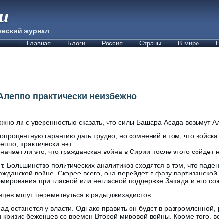
ии
ческий журнал
Главная
Блоги
Россия
Страны
В мире
Н
Алеппо практически неизбежно
жно ли с уверенностью сказать, что силы Башара Асада возьмут А
опроцентную гарантию дать трудно, но сомнений в том, что войска
еппо, практически нет.
начает ли это, что гражданская война в Сирии после этого сойдет 
т. Большинство политических аналитиков сходятся в том, что паде
ажданской войне. Скорее всего, она перейдет в фазу партизанской
мирования при гласной или негласной поддержке Запада и его сою
анцев могут переметнуться в ряды джихадистов.
ад останется у власти. Однако править он будет в разгромленной,
кризис беженцев со времен Второй мировой войны. Кроме того, ве