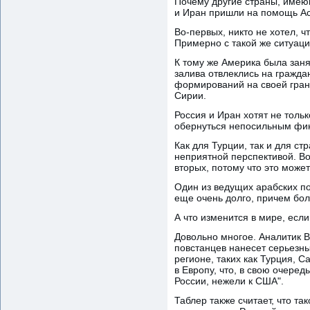
Почему другие страны, имею
и Иран пришли на помощь А
Во-первых, никто не хотел, 
Примерно с такой же ситуаци
К тому же Америка была зан
залива отвлеклись на гражд
формирований на своей грани
Сирии.
Россия и Иран хотят не тольк
обернуться непосильным фи
Как для Турции, так и для с
неприятной перспективой. Во
вторых, потому что это може
Один из ведущих арабских п
еще очень долго, причем бол
А что изменится в мире, есл
Довольно многое. Аналитик В
повстанцев нанесет серьезн
регионе, таких как Турция, 
в Европу, что, в свою очеред
России, нежели к США".
Таблер также считает, что та