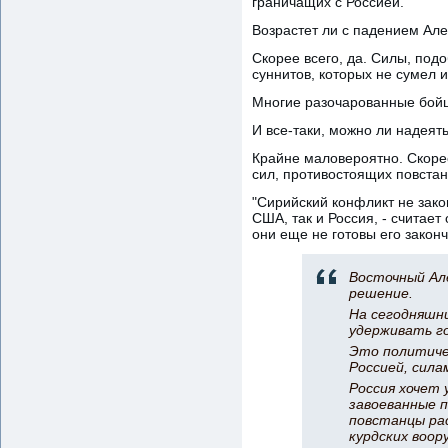
граничащих с Россией.
Возрастет ли с падением Але
Скорее всего, да. Силы, под
суннитов, которых не сумел и
Многие разочарованные бойц
И все-таки, можно ли надеять
Крайне маловероятно. Скорее
сил, противостоящих повстан
"Сирийский конфликт не зако
США, так и Россия, - считае
они еще не готовы его законч
Восточный Але
решение.
На сегодняшн
удерживать г
Это политичес
Россией, сила
Россия хочет 
завоеванные п
повстанцы рас
курдских воо