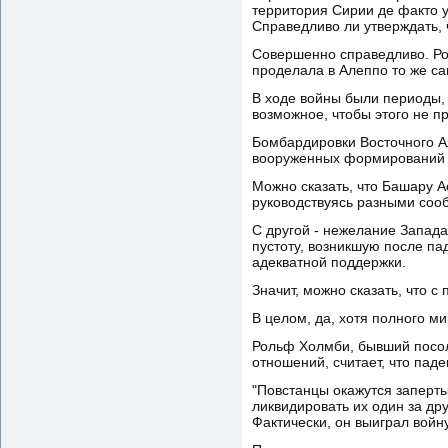
территория Сирии де факто 
Справедливо ли утверждать,
Совершенно справедливо. Роб
проделала в Алеппо то же сам
В ходе войны были периоды, 
возможное, чтобы этого не п
Бомбардировки Восточного А
вооруженных формирований (
Можно сказать, что Башару Ас
руководствуясь разными соо
С другой - нежелание Запада 
пустоту, возникшую после па
адекватной поддержки.
Значит, можно сказать, что 
В целом, да, хотя полного ми
Рольф Холмби, бывший посол
отношений, считает, что па
"Повстанцы окажутся заперты
ликвидировать их один за др
Фактически, он выиграл войну