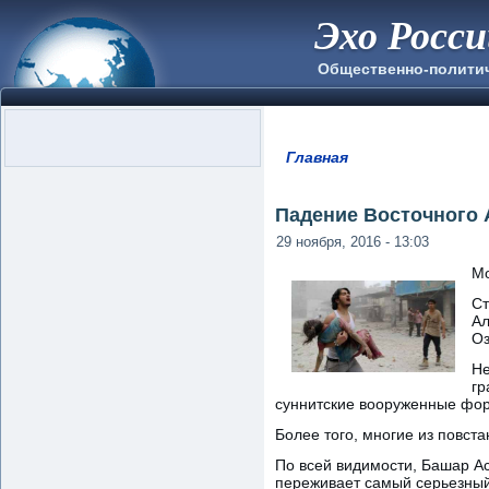
Эхо Росс
Общественно-полити
Главная
Вы здесь
Падение Восточного 
29 ноября, 2016 - 13:03
Мо
Ст
Ал
Оз
Не
гр
суннитские вооруженные фор
Более того, многие из повст
По всей видимости, Башар Ас
переживает самый серьезный 