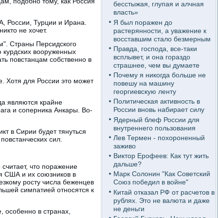
м, подобно тому, как Россия
бесстыжая, глупая и алчная
власть»
Я был поражен до
А, России, Турции и Ирана.
икто не хочет.
растерянности, а уважение к
восставшим стало безмерным
м". Страны Персидского
Правда, господа, все-таки
ю курдских вооруженных
всплывет, и она гораздо
ть повстанцам собственно в
страшнее, чем вы думаете
Почему я никогда больше не
е. Хотя для России это может
повешу на машину
георгиевскую ленту
Политическая активность в
да являются крайне
России вновь набирает силу
ага и соперника Анкары. Во-
Ядерный блеф России для
внутреннего пользования
кт в Сирии будет тянуться
Лев Термен - похороненный
повстанческих сил.
заживо
Виктор Ерофеев: Как тут жить
дальше?
считает, что поражение
Марк Солонин "Как Советский
я США и их союзников в
резкому росту числа беженцев
Союз победил в войне"
ольшей симпатией относятся к
Китай отказал РФ от расчетов в
рублях. Это не валюта и даже
не деньги
, особенно в странах,