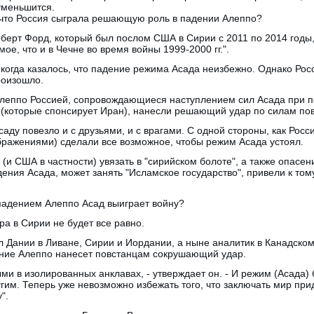
уменьшится.
 что Россия сыграла решающую роль в падении Алеппо?
ерт Форд, который был послом США в Сирии с 2011 по 2014 годы, 
ое, что и в Чечне во время войны 1999-2000 гг.".
когда казалось, что падение режима Асада неизбежно. Однако Рос
роизошло.
леппо Россией, сопровождающиеся наступлением сил Асада при п
которые спонсирует Иран), нанесли решающий удар по силам пов
аду повезло и с друзьями, и с врагами. С одной стороны, как Росси
бражениями) сделали все возможное, чтобы режим Асада устоял.
(и США в частности) увязать в "сирийском болоте", а также опасени
дения Асада, может занять "Исламское государство", привели к том
с падением Алеппо Асад выиграет войну?
ра в Сирии не будет все равно.
 Дании в Ливане, Сирии и Иордании, а ныне аналитик в Канадско
дение Алеппо нанесет повстанцам сокрушающий удар.
ми в изолированных анклавах, - утверждает он. - И режим (Асада) 
угим. Теперь уже невозможно избежать того, что заключать мир пр
".