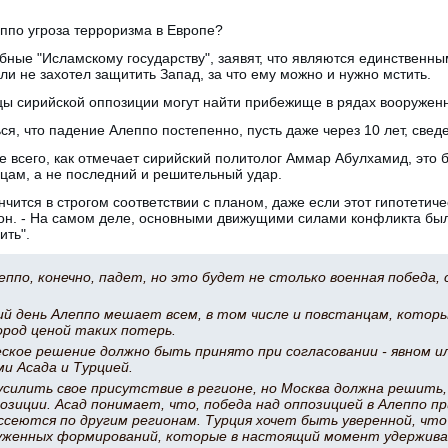
ппо угроза терроризма в Европе?
обные "Исламскому государству", заявят, что являются единствен
ли не захотел защитить Запад, за что ему можно и нужно мстить.
ы сирийской оппозиции могут найти прибежище в рядах вооружен
ся, что падение Алеппо постепенно, пусть даже через 10 лет, свед
 всего, как отмечает сирийский политолог Аммар Абулхамид, это 
цам, а не последний и решительный удар.
нчится в строгом соответствии с планом, даже если этот гипотетич
т он. - На самом деле, основными движущими силами конфликта бы
ить".
ппо, конечно, падет, но это будет не столько военная победа,
ий день Алеппо мешает всем, в том числе и повстанцам, котор
ород ценой таких потерь.
кое решение должно быть принято при согласовании - явном ил
ми Асада и Турцией.
усилить свое присутствие в регионе, но Москва должна решить
озиции. Асад понимает, что, победа над оппозицией в Алеппо п
сеются по другим регионам. Турция хочет быть уверенной, что
руженных формирований, которые в настоящий момент удержив