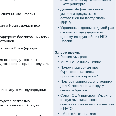
Екатеринбурге
Джанни Инфантино пока
устоял и продолжает
считает, что "Россия
оставаться на посту главы
ФИФА
сия и Иран сделали все
Украинские дроны седьмой раз
с начала года ударили по
одному из крупнейших НПЗ
оддержке боевиков шиитских
России
станцев.
я, так и Иран (правда,
За все время:
Россия умирает
я по поводу того, что
Мифы о Великой Войне
у, что повстанцы не получали
Почему материал про
бурятского танкиста
просочился в прессу?
Портрет министра внутренних
дел Колокольцева в кругу
м институте международных
семьи и братвы
Сенат США присвоит Украине
статус американского
будет с легкостью
союзника, без всякого членства
идется именно с Асадом.
в НАТО
«Мерзейшая, наглая,