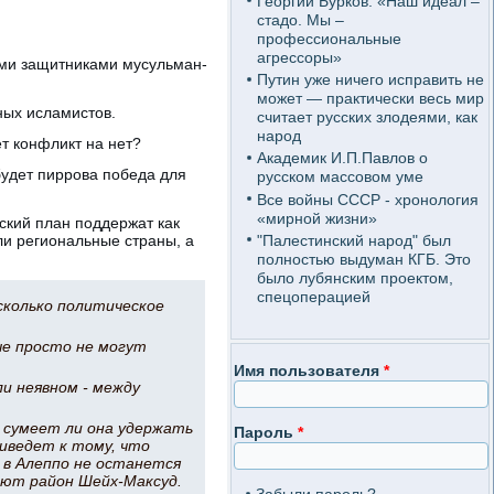
Георгий Бурков: «Наш идеал –
стадо. Мы –
профессиональные
агрессоры»
ными защитниками мусульман-
Путин уже ничего исправить не
может — практически весь мир
ных исламистов.
считает русских злодеями, как
народ
ет конфликт на нет?
Академик И.П.Павлов о
будет пиррова победа для
русском массовом уме
Все войны СССР - хронология
«мирной жизни»
еский план поддержат как
"Палестинский народ" был
ли региональные страны, а
полностью выдуман КГБ. Это
было лубянским проектом,
спецоперацией
 сколько политическое
ые просто не могут
Имя пользователя
*
и неявном - между
, сумеет ли она удержать
Пароль
*
риведет к тому, что
 в Алеппо не останется
ают район Шейх-Максуд.