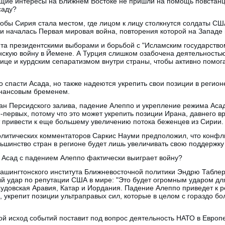
щие интересы на Ближнем Востоке не пришли на помощь повстанца
саду?
чтобы Сирия стала местом, где лицом к лицу столкнутся солдаты СШ
и началась Первая мировая война, повторения которой на Западе н
ята президентскими выборами и борьбой с "Исламским государство
анскую войну в Йемене. А Турция слишком озабочена деятельность
це и курдским сепаратизмом внутри страны, чтобы активно помога
о спасти Асада, но также надеются укрепить свои позиции в регион
нансовым бременем.
тран Персидского залива, падение Алеппо и укрепление режима Аса
-первых, потому что это может укрепить позиции Ирана, давнего вр
т привести к еще большему увеличению потока беженцев из Сирии.
олитических комментаторов Саркис Науми предположил, что конфли
ьшинство стран в регионе будет лишь увеличивать свою поддержку 
и Асад с падением Алеппо фактически выиграет войну?
ашингтонского института Ближневосточной политики Эндрю Таблер 
ый удар по репутации США в мире: "Это будет огромным ударом дл
Саудовская Аравия, Катар и Иордания. Падение Алеппо приведет к 
ь, укрепит позиции ультраправых сил, которые в целом с гораздо б
кой исход событий поставит под вопрос деятельность НАТО в Европе