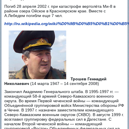
Погиб 28 апреля 2002 г. при катастрофе вертолёта Ми-8 в
районе озера Ойское в Красноярском крае. Вместе с
А.Лебедем погибли еще 7 чел.
http://ru.wikipedia.org/wiki/%D0%9B%D0%B5%D0%B1%D0
Трошев Геннадий
Николаевич
(14 марта 1947 – 14 сентября 2008)
Закончил Академию Генерального штаба. В 1995-1997 гг. —
командующий 58-й армией Северо-Кавказского военного
округа. Во время Первой чеченской войны — командующий
Объединённой группировкой войск Министерства обороны РФ
в Чечне. В 1997 г. назначен заместителем командующего
Северо-Кавказским военным округом (СКВО). В августе 1999 г.
возглавил группировку федеральных сил в Дагестане. С
началом Второй чеченской войны — командующий
группировкой «Восток» Объединённых федеральных сил на