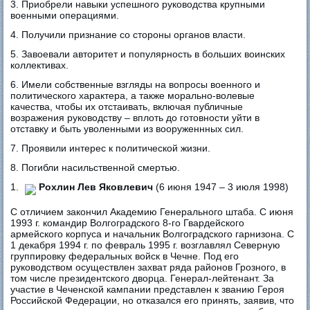
3. Приобрели навыки успешного руководства крупными
военными операциями.
4. Получили признание со стороны органов власти.
5. Завоевали авторитет и популярность в больших воинских
коллективах.
6. Имели собственные взгляды на вопросы военного и
политического характера, а также морально-волевые
качества, чтобы их отстаивать, включая публичные
возражения руководству – вплоть до готовности уйти в
отставку и быть уволенными из вооруженнных сил.
7. Проявили интерес к политической жизни.
8. Погибли насильственной смертью.
1.
Рохлин Лев Яковлевич
(6 июня 1947 – 3 июля 1998)
С отличием закончил Академию Генерального штаба. С июня
1993 г. командир Волгоградского 8-го Гвардейского
армейского корпуса и начальник Волгоградского гарнизона. С
1 декабря 1994 г. по февраль 1995 г. возглавлял Северную
группировку федеральных войск в Чечне. Под его
руководством осуществлен захват ряда районов Грозного, в
том числе президентского дворца. Генерал-лейтенант. За
участие в Чеченской кампании представлен к званию Героя
Российской Федерации, но отказался его принять, заявив, что