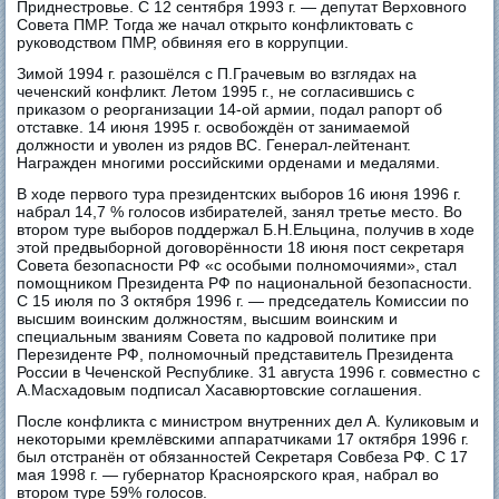
Приднестровье. С 12 сентября 1993 г. — депутат Верховного
Совета ПМР. Тогда же начал открыто конфликтовать с
руководством ПМР, обвиняя его в коррупции.
Зимой 1994 г. разошёлся с П.Грачевым во взглядах на
чеченский конфликт. Летом 1995 г., не согласившись с
приказом о реорганизации 14-ой армии, подал рапорт об
отставке. 14 июня 1995 г. освобождён от занимаемой
должности и уволен из рядов ВС. Генерал-лейтенант.
Награжден многими российскими орденами и медалями.
В ходе первого тура президентских выборов 16 июня 1996 г.
набрал 14,7 % голосов избирателей, занял третье место. Во
втором туре выборов поддержал Б.Н.Ельцина, получив в ходе
этой предвыборной договорённости 18 июня пост секретаря
Совета безопасности РФ «с особыми полномочиями», стал
помощником Президента РФ по национальной безопасности.
С 15 июля по 3 октября 1996 г. — председатель Комиссии по
высшим воинским должностям, высшим воинским и
специальным званиям Совета по кадровой политике при
Перезиденте РФ, полномочный представитель Президента
России в Чеченской Республике. 31 августа 1996 г. совместно с
А.Масхадовым подписал Хасавюртовские соглашения.
После конфликта с министром внутренних дел А. Куликовым и
некоторыми кремлёвскими аппаратчиками 17 октября 1996 г.
был отстранён от обязанностей Секретаря Совбеза РФ. С 17
мая 1998 г. — губернатор Красноярского края, набрал во
втором туре 59% голосов.