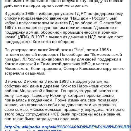
«не имеет морального права получать эту награду за боевые
действия на территории своей же страны».
В декабре 1995 г. избран депутатом ГД РФ по федеральному
списку избирательного движения "Наш дом - Россия". Был
избран председателем комитета ГД по обороне. С сентября
1997 г. возглавил созданное им политическое "Движение в
поддержку армии, оборонной промышленности и военной
науки" (ДПА). В 1997 г. вышел из движения НДР, покинул пост
председателя Комитета по обороне.
По утверждению латвийской газеты "Час", летом 1998 г.
готовил военный переворот. По сообщению "Комсомольской
правды", Л.Рохлин зондировал почву для своей поддержки в
Кантемировской и Таманской дивизиях МВО, в частях
Московского, Ленинградского, Северо-Кавказского округов его
встречали овациями.
В ночь со 2 июля на 3 июля 1998 г. найден убитым на
собственной даче в деревне Клоково Наро-Фоминского
района Московской области. Генпрокуратура обвинила его
жену Тамару Павловну Рохлину, которая первоначально
призналась в содеянном. Позже изменила свои показания,
заявив, что оговорила себя под давлением и из страха за
свою семью. «Комсомольская правда» утверждала, что после
этого ряду сотрудников ФСБ были присвоены новые звания,
они также были награждены орденами.
http://ru.wikipedia.org/wiki/%D0%A0%D0%BE%D1%85%D0%B