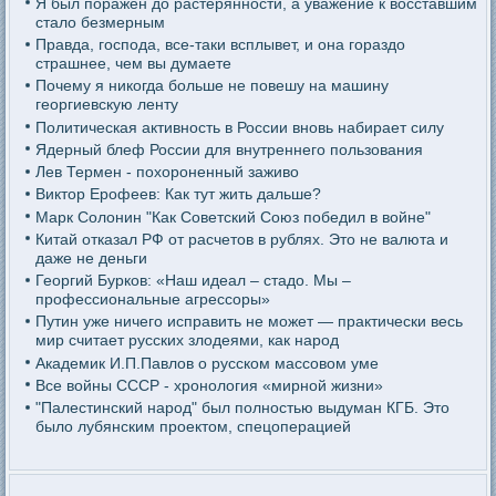
Я был поражен до растерянности, а уважение к восставшим
стало безмерным
Правда, господа, все-таки всплывет, и она гораздо
страшнее, чем вы думаете
Почему я никогда больше не повешу на машину
георгиевскую ленту
Политическая активность в России вновь набирает силу
Ядерный блеф России для внутреннего пользования
Лев Термен - похороненный заживо
Виктор Ерофеев: Как тут жить дальше?
Марк Солонин "Как Советский Союз победил в войне"
Китай отказал РФ от расчетов в рублях. Это не валюта и
даже не деньги
Георгий Бурков: «Наш идеал – стадо. Мы –
профессиональные агрессоры»
Путин уже ничего исправить не может — практически весь
мир считает русских злодеями, как народ
Академик И.П.Павлов о русском массовом уме
Все войны СССР - хронология «мирной жизни»
"Палестинский народ" был полностью выдуман КГБ. Это
было лубянским проектом, спецоперацией