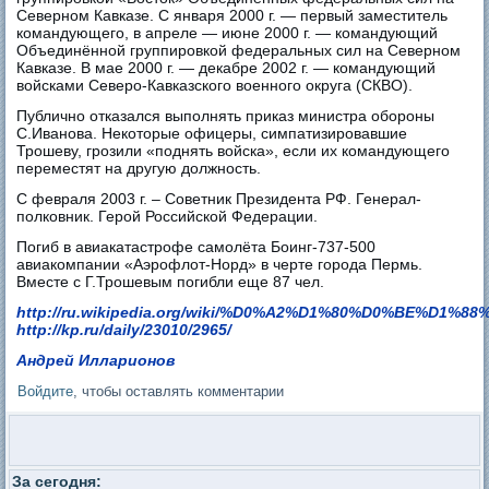
Северном Кавказе. С января 2000 г. — первый заместитель
командующего, в апреле — июне 2000 г. — командующий
Объединённой группировкой федеральных сил на Северном
Кавказе. В мае 2000 г. — декабре 2002 г. — командующий
войсками Северо-Кавказского военного округа (СКВО).
Публично отказался выполнять приказ министра обороны
С.Иванова. Некоторые офицеры, симпатизировавшие
Трошеву, грозили «поднять войска», если их командующего
переместят на другую должность.
С февраля 2003 г. – Советник Президента РФ. Генерал-
полковник. Герой Российской Федерации.
Погиб в авиакатастрофе самолёта Боинг-737-500
авиакомпании «Аэрофлот-Норд» в черте города Пермь.
Вместе с Г.Трошевым погибли еще 87 чел.
http://ru.wikipedia.org/wiki/%D0%A2%D1%80%D0%BE%D1%8
http://kp.ru/daily/23010/2965/
Андрей Илларионов
Войдите
, чтобы оставлять комментарии
За сегодня: