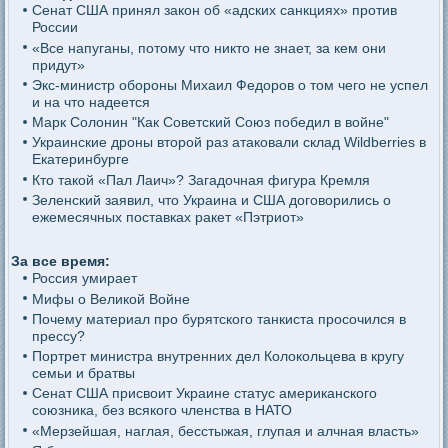
Сенат США принял закон об «адских санкциях» против
России
«Все напуганы, потому что никто не знает, за кем они
придут»
Экс-министр обороны Михаил Федоров о том чего не успел
и на что надеется
Марк Солонин "Как Советский Союз победил в войне"
Украинские дроны второй раз атаковали склад Wildberries в
Екатеринбурге
Кто такой «Пал Лаич»? Загадочная фигура Кремля
Зеленский заявил, что Украина и США договорились о
ежемесячных поставках ракет «Пэтриот»
За все время:
Россия умирает
Мифы о Великой Войне
Почему материал про бурятского танкиста просочился в
прессу?
Портрет министра внутренних дел Колокольцева в кругу
семьи и братвы
Сенат США присвоит Украине статус американского
союзника, без всякого членства в НАТО
«Мерзейшая, наглая, бесстыжая, глупая и алчная власть»