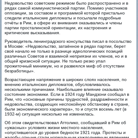
Недовольство советским режимом было распространено и в
рядах самой коммунистической партии. Помимо участников
оппозиции, за составом и программой которой пристально
следили итальянские дипломаты и посылали подробные
отчёты в Рим, в сфере их внимания оказывались и члены
партии просталинской ориентации, их настроения и
критические высказывания.
Руководитель ленинградского консульства писал в посольство
в Москве: «Недовольство, затаённое в рядах партии, берет
своё начало не только в разнице идеологических позиций
различных Советов и взаимной неприязни их членов, но и в
общей кризисной ситуации. Не только резко упал
прожиточный минимум, но и развеялся миф об отсутствии
безработицы».
Возрастающее напряжение в широких слоях населения, по
мнению итальянских дипломатов, обусловливалось
несколькими причинами. Наибольшее влияние оказывало
состояние экономики. Если в 1924 году Мандзони сообщал в
Рим, что «основные причины трудностей, раздражённости и
недовольства, создающих неспокойную обстановку в стране,
были экономического характера», то и спустя восемь лет (в
1932-м) ситуация нисколько не изменилась.
Об этом свидетельствовал Аттолико, сообщавший в Рим об
«ужасных» условиях жизни местного населения,
«опустившегося до уровня бедности 1921 года. Протесты и
жалобы отныне стали нормальным каждодневным явлением.