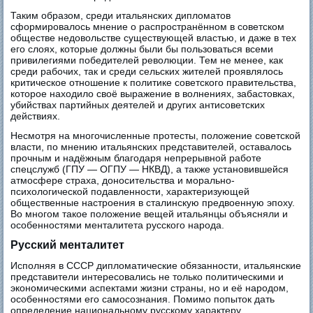
Таким образом, среди итальянских дипломатов
сформировалось мнение о распространённом в советском
обществе недовольстве существующей властью, и даже в тех
его слоях, которые должны были бы пользоваться всеми
привилегиями победителей революции. Тем не менее, как
среди рабочих, так и среди сельских жителей проявлялось
критическое отношение к политике советского правительства,
которое находило своё выражение в волнениях, забастовках,
убийствах партийных деятелей и других антисоветских
действиях.
Несмотря на многочисленные протесты, положение советской
власти, по мнению итальянских представителей, оставалось
прочным и надёжным благодаря непрерывной работе
спецслужб (ГПУ — ОГПУ — НКВД), а также установившейся
атмосфере страха, доносительства и морально-
психологической подавленности, характеризующей
общественные настроения в сталинскую предвоенную эпоху.
Во многом такое положение вещей итальянцы объясняли и
особенностями менталитета русского народа.
Русский менталитет
Исполняя в СССР дипломатические обязанности, итальянские
представители интересовались не только политическими и
экономическими аспектами жизни страны, но и её народом,
особенностями его самосознания. Помимо попыток дать
определение национальному русскому характеру,