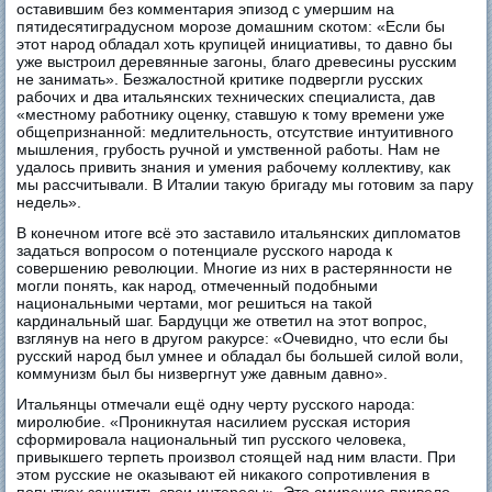
оставившим без комментария эпизод с умершим на
пятидесятиградусном морозе домашним скотом: «Если бы
этот народ обладал хоть крупицей инициативы, то давно бы
уже выстроил деревянные загоны, благо древесины русским
не занимать». Безжалостной критике подвергли русских
рабочих и два итальянских технических специалиста, дав
«местному работнику оценку, ставшую к тому времени уже
общепризнанной: медлительность, отсутствие интуитивного
мышления, грубость ручной и умственной работы. Нам не
удалось привить знания и умения рабочему коллективу, как
мы рассчитывали. В Италии такую бригаду мы готовим за пару
недель».
В конечном итоге всё это заставило итальянских дипломатов
задаться вопросом о потенциале русского народа к
совершению революции. Многие из них в растерянности не
могли понять, как народ, отмеченный подобными
национальными чертами, мог решиться на такой
кардинальный шаг. Бардуцци же ответил на этот вопрос,
взглянув на него в другом ракурсе: «Очевидно, что если бы
русский народ был умнее и обладал бы большей силой воли,
коммунизм был бы низвергнут уже давным давно».
Итальянцы отмечали ещё одну черту русского народа:
миролюбие. «Проникнутая насилием русская история
сформировала национальный тип русского человека,
привыкшего терпеть произвол стоящей над ним власти. При
этом русские не оказывают ей никакого сопротивления в