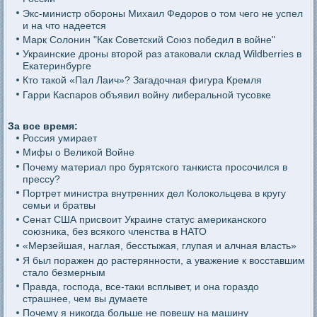
Экс-министр обороны Михаил Федоров о том чего не успел
и на что надеется
Марк Солонин "Как Советский Союз победил в войне"
Украинские дроны второй раз атаковали склад Wildberries в
Екатеринбурге
Кто такой «Пал Лаич»? Загадочная фигура Кремля
Гарри Каспаров объявил войну либеральной тусовке
За все время:
Россия умирает
Мифы о Великой Войне
Почему материал про бурятского танкиста просочился в
прессу?
Портрет министра внутренних дел Колокольцева в кругу
семьи и братвы
Сенат США присвоит Украине статус американского
союзника, без всякого членства в НАТО
«Мерзейшая, наглая, бесстыжая, глупая и алчная власть»
Я был поражен до растерянности, а уважение к восставшим
стало безмерным
Правда, господа, все-таки всплывет, и она гораздо
страшнее, чем вы думаете
Почему я никогда больше не повешу на машину