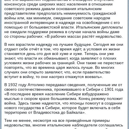
консенсуса среди широких масс населения в отношении
советского режима давали основания итальянским
представителям предполагать неминуемость гражданской
войны или, как минимум, ожидание советским народом
иностранной интервенции в надежде на освобождение с его
помощью от большевистской власти. Итальянские дипломаты
не ожидали поддержки режима в случае начала войны даже
со стороны рабочих: «В рабочих массах растёт недовольство.
В них взрастили надежду на лучшее будущее. Сегодня же они
отдают себе отчёт в том, что время идёт, а условия их жизни
становятся день ото дня всё хуже и хуже. Теперь они уже
знают, что власти их обманывают, когда заявляют о плохих
условиях жизни рабочих за границей. Они также не перестают
повторять, что во времена царя жилось лучше. Во многих
случаях они открыто заявляют, что, если правительство
вступит в войну, то они наотрез откажутся воевать».
В 1932 году Аттолико передавал сведения, полученные им от
своего соотечественника, проживавшего в Сибири с 1901 года
«В последнее время население Сибири взбудоражено
мыслью о скором крахе большевизма. Конец режиму положит
война. Здесь также надеются, что японцы помогут в создании
нового государства в Сибири, которое будет включать в себя
территорию от Владивостока до Байкала».
Тем не менее, несмотря на все приведённые примеры
недовольства, многие итальянские наблюдатели соглашались