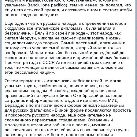
Черрути и называл советского крестьянина «спокойным
увальнем» (fanciullone pacifico), тем не менее, он полагал, что
«и у него есть свой предел, и сложность в том и состоит, чтобы
понять, когда он наступит».
Ещё одной чертой русского народа, в определении которой
сходились все итальянские дипломаты, была апатия и
безразличие. «Вялый по своей природе», этот народ, как
считал Черрути, никогда не сможет «реализовать в жизнь
социалистическую теорию. Самый пассивный, апатичный и
потому легко управляемый народ, который можно только
вообразить. Медлительный», безвольный и доведённый до
животного состояния лишениями и причинённой ему болью«.
Прожив три года в СССР, Аттолико пришёл к заключению о
том, что «женщины являются самым активным элементом
этой бессильной нации».
От темпераментных итальянских наблюдателей не могла
укрыться грусть, свойственная, по их мнению, всем
славянским народам. В своём докладе об организации
празднований по случаю юбилея Октябрьской революции
сотрудник информационного отдела итальянского МИД
Берардис в почти поэтической форме описал характерный
для русских фатализм: «В иной форме проявляются простота
и покорность русского народа, ещё окончательно не
сломленного пережитыми страданиями. Охваченный
молодецким желанием забыться в песнях, музыке и
развлечениях, он пытается сбросить свою славянскую грусть,
навеянную тоскливым бытом, наполненным гнётом и