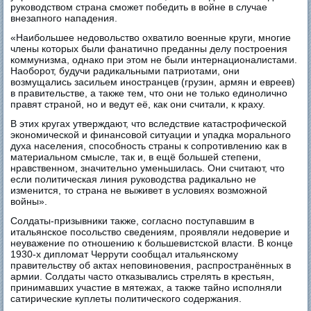
руководством страна сможет победить в войне в случае
внезапного нападения.
«Наибольшее недовольство охватило военные круги, многие
члены которых были фанатично преданны делу построения
коммунизма, однако при этом не были интернационалистами.
Наоборот, будучи радикальными патриотами, они
возмущались засильем иностранцев (грузин, армян и евреев)
в правительстве, а также тем, что они не только единолично
правят страной, но и ведут её, как они считали, к краху.
В этих кругах утверждают, что вследствие катастрофической
экономической и финансовой ситуации и упадка морального
духа населения, способность страны к сопротивлению как в
материальном смысле, так и, в ещё большей степени,
нравственном, значительно уменьшилась. Они считают, что
если политическая линия руководства радикально не
изменится, то страна не выживет в условиях возможной
войны».
Солдаты-призывники также, согласно поступавшим в
итальянское посольство сведениям, проявляли недоверие и
неуважение по отношению к большевистской власти. В конце
1930-х дипломат Черрути сообщал итальянскому
правительству об актах неповиновения, распространённых в
армии. Солдаты часто отказывались стрелять в крестьян,
принимавших участие в мятежах, а также тайно исполняли
сатирические куплеты политического содержания.