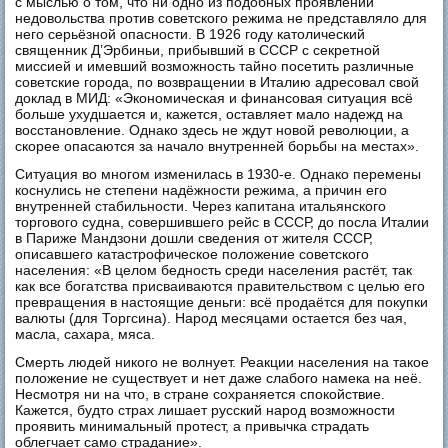
с мыслью о том, что ни одно из подобных проявлений
недовольства против советского режима не представляло для
него серьёзной опасности. В 1926 году католический
священник Д’Эрбиньи, прибывший в СССР с секретной
миссией и имевший возможность тайно посетить различные
советские города, по возвращении в Италию адресовал свой
доклад в МИД: «Экономическая и финансовая ситуация всё
больше ухудшается и, кажется, оставляет мало надежд на
восстановление. Однако здесь не ждут новой революции, а
скорее опасаются за начало внутренней борьбы на местах».
Ситуация во многом изменилась в 1930-е. Однако перемены
коснулись не степени надёжности режима, а причин его
внутренней стабильности. Через капитана итальянского
торгового судна, совершившего рейс в СССР, до посла Италии
в Париже Мандзони дошли сведения от жителя СССР,
описавшего катастрофическое положение советского
населения: «В целом бедность среди населения растёт, так
как все богатства присваиваются правительством с целью его
превращения в настоящие деньги: всё продаётся для покупки
валюты (для Торгсина). Народ месяцами остается без чая,
масла, сахара, мяса.
Смерть людей никого не волнует. Реакции населения на такое
положение не существует и нет даже слабого намека на неё.
Несмотря ни на что, в стране сохраняется спокойствие.
Кажется, будто страх лишает русский народ возможности
проявить минимальный протест, а привычка страдать
облегчает само страдание».