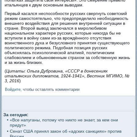
попытках защитить свои интересы». Это смирение привело
итальянцев к двум основным выводам.
Первый касался неспособности русских свергнуть советский
режим самостоятельно, что предопределило необходимость
внешнего воздействия для решения внутренней ситуации в
стране. Второй вывод заключался в миролюбивом
национальном характере русских, которые никогда бы не
вступили в войну сами из-за врождённого отсутствия
воинственного духа и безусловного принятия существующего
политического режима. Подобная позиция русских
объяснялась психологической апатией, политическим
слабоволием и обыкновенным страхом за собственную жизнь
и за жизнь близких.
(
Цитаты: Ольга Дубровина, «СССР в донесениях
итальянских дипломатов, 1924-1941», Вестник МГИМО, №
3, 2016
)
Войдите
, чтобы оставлять комментарии
За сегодня:
«Все напуганы, потому что никто не знает, за кем они
придут»
Сенат США принял закон об «адских санкциях» против
России