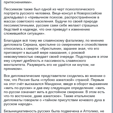
притеснениями».
Пессимизм также был одной из черт психологического
портрета русского человека. Вице-консул в Новороссийске
докладывал о «привычном психозе, распространённом в
массах советского населения. Будучи по своей природе
пессимистичными, русские сами себе желают страшных
бедствий в надежде, что они приведут к изменению
сложившейся ситуации».
Благодаря всё тому же славянскому фатализму, по мнению
дипломата Сиркана, крестьяне со смирением и спокойствием
относились к смерти: «Крестьянин, заранее зная, что его
приговорят к высшей мере наказания, с роковой
невозмутимостью ожидает своей очереди. Подспорьем в этом
ему служит дряблость и пассивность славянского
менталитета. Разуверить его не удаётся ни кнутом, ни
пряником».
Все дипломатические представители сходились во мнении о
том, что Россия была «глубоко азиатской» страной. Первым
на этот счёт высказался Мандзони, введя в оборот выражение
«жить по-русски» и дав ему следующее определение: «жить
по-русски означает жить в достойном смирении. В этом есть
что-то восточное, даже азиатское». Также итальянские
дипломаты говорили о «тайном присутствии кочевого духа в
русском народе».
Безынициативность русских была подмечена и Аттолико, не