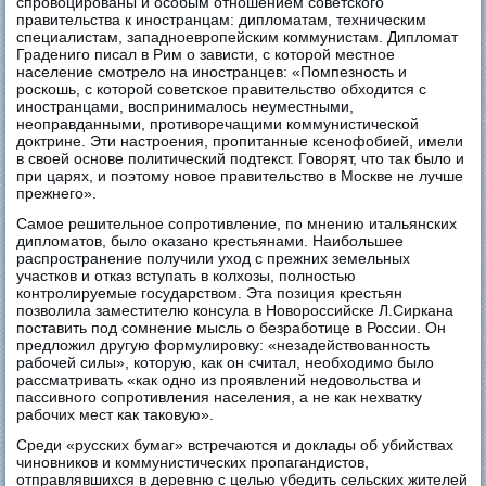
спровоцированы и особым отношением советского
правительства к иностранцам: дипломатам, техническим
специалистам, западноевропейским коммунистам. Дипломат
Градениго писал в Рим о зависти, с которой местное
население смотрело на иностранцев: «Помпезность и
роскошь, с которой советское правительство обходится с
иностранцами, воспринималось неуместными,
неоправданными, противоречащими коммунистической
доктрине. Эти настроения, пропитанные ксенофобией, имели
в своей основе политический подтекст. Говорят, что так было и
при царях, и поэтому новое правительство в Москве не лучше
прежнего».
Самое решительное сопротивление, по мнению итальянских
дипломатов, было оказано крестьянами. Наибольшее
распространение получили уход с прежних земельных
участков и отказ вступать в колхозы, полностью
контролируемые государством. Эта позиция крестьян
позволила заместителю консула в Новороссийске Л.Сиркана
поставить под сомнение мысль о безработице в России. Он
предложил другую формулировку: «незадействованность
рабочей силы», которую, как он считал, необходимо было
рассматривать «как одно из проявлений недовольства и
пассивного сопротивления населения, а не как нехватку
рабочих мест как таковую».
Среди «русских бумаг» встречаются и доклады об убийствах
чиновников и коммунистических пропагандистов,
отправлявшихся в деревню с целью убедить сельских жителей