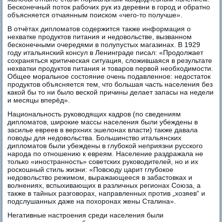
Бесконечный поток рабочих рук из деревни в город и обратно
объясняется отчаянным поиском «чего-то получше».
В отчётах дипломатов содержится также информация о
нехватке продуктов питания и недовольстве, вызванном
бесконечными очередями в полупустых магазинах. В 1929
году итальянский консул в Ленинграде писал: «Продолжает
сохраняться критическая ситуация, сложившаяся в результате
нехватки продуктов питания и товаров первой необходимости.
Общее моральное состояние очень подавленное: недостаток
продуктов объясняется тем, что большая часть населения без
какой бы то ни было веской причины делает запасы на недели
и месяцы вперёд».
Национальность руководящих кадров (по сведениям
дипломатов, широкие массы населения были убеждены в
засилье евреев в верхних эшелонах власти) также давала
поводы для недовольства. Большинство итальянских
дипломатов были убеждены в глубокой неприязни русского
народа по отношению к евреям. Население раздражала не
только «иностранность» советских руководителей, но и их
роскошный стиль жизни: «Повсюду царит глубокое
недовольство режимом, выражающееся в забастовках и
волнениях, вспыхивающих в различных регионах Союза, а
также в тайных разговорах, направленных против „хозяев“ и
подслушанных даже на похоронах жены Сталина».
Негативные настроения среди населения были