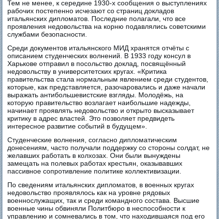
Тем не менее, к середине 1930-х сообщения о выступлениях
рабочих постепенно исчезают со страниц докладов
итальянских дипломатов. Последние полагали, что все
проявления недовольства на корню подавлялись советскими
службами безопасности.
Среди документов итальянского МИД хранятся отчёты с
описанием студенческих волнений. В 1933 году консул в
Харькове отправил в посольство доклад, посвящённый
недовольству в университетских кругах. «Критика
правительства стала нормальным явлением среди студентов,
которые, как представляется, разочаровались и даже начали
выражать антибольшевистские взгляды. Молодёжь, на
которую правительство возлагает наибольшие надежды,
начинает проявлять недовольство и открыто высказывает
критику в адрес властей. Это позволяет предвидеть
интересное развитие событий в будущем».
Студенческие волнения, согласно дипломатическим
донесениям, часто получали поддержку со стороны солдат, не
желавших работать в колхозах. Они были вынуждены
замещать на полевых работах крестьян, оказывавших
пассивное сопротивление политике коллективизации.
По сведениям итальянских дипломатов, в военных кругах
недовольство проявлялось как на уровне рядовых
военнослужащих, так и среди командного состава. Высшие
военные чины обвиняли Политбюро в неспособности к
управлению и сомневались в том, что находившаяся под его