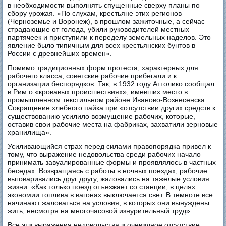
в необходимости выполнять спущенные сверху планы по
сбору урожая. «По слухам, крестьяне этих регионов
(Черноземье и Воронеж), в прошлом зажиточные, а сейчас
страдающие от голода, убили руководителей местных
партячеек и приступили к переделу земельных наделов. Это
явление было типичным для всех крестьянских бунтов в
России с древнейших времен».
Помимо традиционных форм протеста, характерных для
рабочего класса, советские рабочие прибегали и к
организации беспорядков. Так, в 1932 году Аттолико сообщал
в Рим о «кровавых происшествиях», имевших место в
промышленном текстильном районе Иваново-Вознесенска.
Сокращение хлебного пайка при «отсутствии других средств к
существованию усилило возмущение рабочих, которые,
оставив свои рабочие места на фабриках, захватили зерновые
хранилища».
Усиливающийся страх перед силами правопорядка привел к
тому, что выражение недовольства среди рабочих начало
принимать завуалированные формы и проявлялось в частных
беседах. Возвращаясь с работы в ночных поездах, рабочие
выговаривались друг другу, жаловались на тяжелые условия
жизни: «Как только поезд отъезжает со станции, в целях
экономии топлива в вагонах выключается свет. В темноте все
начинают жаловаться на условия, в которых они вынуждены
жить, несмотря на многочасовой изнурительный труд».
Все эти выражения недовольства и очевидное отсутствие