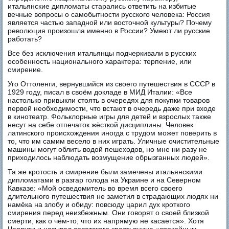
итальянские дипломаты старались ответить на избитые
вечные вопросы о самобытности русского человека: Россия
является частью западной или восточной культуры? Почему
революция произошла именно в России? Умеют ли русские
работать?
Все без исключения итальянцы подчеркивали в русских
особенность национального характера: терпение, или
смирение.
Уго Оттоленги, вернувшийся из своего путешествия в СССР в
1929 году, писал в своём докладе в МИД Италии: «Все
настолько привыкли стоять в очередях для покупки товаров
первой необходимости, что встают в очередь даже при входе
в кинотеатр. Фольклорные игры для детей и взрослых также
несут на себе отпечаток жёсткой дисциплины. Человек
латинского происхождения иногда с трудом может поверить в
то, что им самим весело в них играть. Уличные очистительные
машины могут облить водой пешеходов, но мне ни разу не
приходилось наблюдать возмущение обрызганных людей».
Та же кротость и смирение были замечены итальянскими
дипломатами в разгар голода на Украине и на Северном
Кавказе: «Мой осведомитель во время всего своего
длительного путешествия не заметил в страдающих людях ни
намёка на злобу и обиду: повсюду царил дух кроткого
смирения перед неизбежным. Они говорят о своей близкой
смерти, как о чём-то, что их напрямую не касается». Хотя