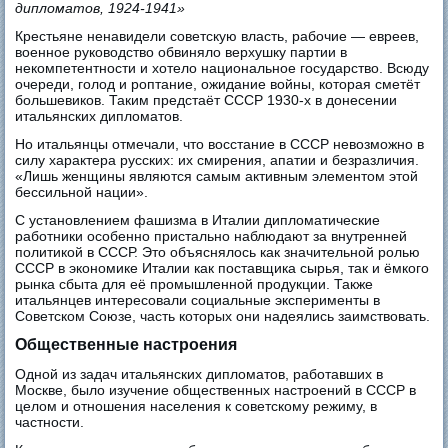
дипломатов, 1924-1941»
Крестьяне ненавидели советскую власть, рабочие — евреев,
военное руководство обвиняло верхушку партии в
некомпетентности и хотело национальное государство. Всюду
очереди, голод и роптание, ожидание войны, которая сметёт
большевиков. Таким предстаёт СССР 1930-х в донесении
итальянских дипломатов.
Но итальянцы отмечали, что восстание в СССР невозможно в
силу характера русских: их смирения, апатии и безразличия.
«Лишь женщины являются самым активным элементом этой
бессильной нации».
С установлением фашизма в Италии дипломатические
работники особенно пристально наблюдают за внутренней
политикой в СССР. Это объяснялось как значительной ролью
СССР в экономике Италии как поставщика сырья, так и ёмкого
рынка сбыта для её промышленной продукции. Также
итальянцев интересовали социальные эксперименты в
Советском Союзе, часть которых они надеялись заимствовать.
Общественные настроения
Одной из задач итальянских дипломатов, работавших в
Москве, было изучение общественных настроений в СССР в
целом и отношения населения к советскому режиму, в
частности.