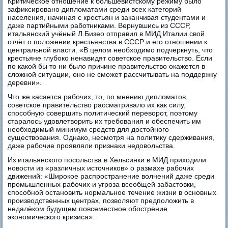
Критическое отношение к большевистскому режиму было
зафиксировано дипломатами среди всех категорий
населения, начиная с крестьян и заканчивая студентами и
даже партийными работниками. Вернувшись из СССР,
итальянский учёный Л.Бизео отправил в МИД Италии свой
отчёт о положении крестьянства в СССР и его отношении к
центральной власти. «В целом необходимо подчеркнуть, что
крестьяне глубоко ненавидят советское правительство. Если
по какой бы то ни было причине правительство окажется в
сложной ситуации, оно не сможет рассчитывать на поддержку
деревни».
Что же касается рабочих, то, по мнению дипломатов,
советское правительство рассматривало их как силу,
способную совершить политический переворот, поэтому
старалось удовлетворить их требования и обеспечить им
необходимый минимум средств для достойного
существования. Однако, несмотря на политику сдерживания,
даже рабочие проявляли признаки недовольства.
Из итальянского посольства в Хельсинки в МИД приходили
новости из «различных источников» о размахе рабочих
движений: «Широкое распространение волнений даже среди
промышленных рабочих и угроза всеобщей забастовки,
способной остановить нормальное течение жизни в основных
производственных центрах, позволяют предположить в
недалёком будущем повсеместное обострение
экономического кризиса».