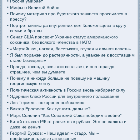
Россия умирает
Мифы о Великой Войне
Почему материал про бурятского танкиста просочился в
прессу?
Портрет министра внутренних дел Колокольцева в кругу
семьи и братвы
Сенат США присвоит Украине статус американского
союзника, без всякого членства в НАТО
«Мерзейшая, наглая, бесстыжая, глупая и алчная власть»
Я был поражен до растерянности, а уважение к восставшим
стало безмерным
Правда, господа, все-таки всплывет, и она гораздо
страшнее, чем вы думаете
Почему я никогда больше не повешу на машину
георгиевскую ленту
Политическая активность в России вновь набирает силу
Ядерный блеф России для внутреннего пользования
Лев Термен - похороненный заживо
Виктор Ерофеев: Как тут жить дальше?
Марк Солонин "Как Советский Союз победил в войне"
Китай отказал РФ от расчетов в рублях. Это не валюта и
даже не деньги
Георгий Бурков: «Наш идеал – стадо. Мы –
профессиональные агрессоры»