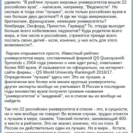
удивило. "В рейтинг лучших мировых университетов вошли 22
российских вуза", - написали, например, "Ведомости". Но
сколько ж тогда этих "лучших", если только российских вузов в
них больше двух десятков?! А где же тогда американские,
британские, французские, немецкие университеты?
Кембридж, Оксфорд, Принстон, Гарвард? Те, откуда выходит
больше всего нобелевских лауреатов? Куда родители всего
мира, в том числе и российские, стремятся прежде всего
послать своих детей - если, конечно, у них есть для этого
возможности?..
Ларчик открывается просто. Известный рейтинг
университетов мира, составляемый фирмой QS Quacquarelli
Symonds с 2004 года (именно о нем идет речь), охватывает
более 900 вузов. И называется он официально, на интернет-
сайте фирмы, - QS World University Rankings® 2016/17.
Определения "лучшие" здесь нет. Это не лучшие, а
фактически все более или менее крупные университеты,
других эксперты вообще не учитывают. В России в последние
годы множество вузов получило громкие названия
"университетов" и "академий", но в списке вы их вообще не
найдете.
Так что 22 российских университета в списке - это, в сущности,
ни о чем вообще не говорит. Во всяком случае, трудно отнести
к лучшим в мире, скажем, Томский политех, занимающий 400-
е место в рейтинге. Это не значит, конечно, что он плох. В
России он действительно один из лучших. Но в мире... Кстати,
немецких университетов в списке - около трех десятков, но это