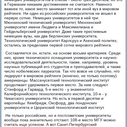
в Германии никаким достижением не считается. Намного
важнее то, какое место занимает тот или иной вуз в мировом
рейтинге. Ни один из российских университетов не вошел в
первую сотню. Немецких университетов в ней три:
Мюнхенский технический университет, Мюнхенский
университет имени Людвига и Максимилиана и
Гейдельбергский университет. Даже такие престижные
немецкие вузы, как два берлинских университета,
Технологический университет Карлсруэ и Ахенский политех,
остались за пределами первой сотни мирового рейтинга.
Составляется он, кстати, на основе восьми критериев. Среди
них, кроме технического оснащения университета и научно-
исследовательской деятельности, также, например, уровень
научных публикаций его студентов и преподавателей, а также
число нобелевских лауреатов. Так что вовсе не случайно, что
лидируют в мировом рейтинге (конечно, не только поэтому)
американцы. Массачусетский технологический институт
продолжает удерживать первое место. За ним следуют
Стэнфорд и Гарвард. 5-е место - у знаменитого
Калифорнийского технологического института, 10-е - у
Чикагского университета. Но есть в первой десятке и
европейцы: Кембридж, Оксфорд, два лондонских
университета и Цюрихский технологический институт.
Не только российские, но и постсоветские университеты
вообще пока значительно отстают. 108-е место МГУ можно
считать еще успехом. А вот Санкт-Петербургский