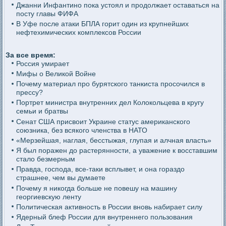
Джанни Инфантино пока устоял и продолжает оставаться на
посту главы ФИФА
В Уфе после атаки БПЛА горит один из крупнейших
нефтехимических комплексов России
За все время:
Россия умирает
Мифы о Великой Войне
Почему материал про бурятского танкиста просочился в
прессу?
Портрет министра внутренних дел Колокольцева в кругу
семьи и братвы
Сенат США присвоит Украине статус американского
союзника, без всякого членства в НАТО
«Мерзейшая, наглая, бесстыжая, глупая и алчная власть»
Я был поражен до растерянности, а уважение к восставшим
стало безмерным
Правда, господа, все-таки всплывет, и она гораздо
страшнее, чем вы думаете
Почему я никогда больше не повешу на машину
георгиевскую ленту
Политическая активность в России вновь набирает силу
Ядерный блеф России для внутреннего пользования