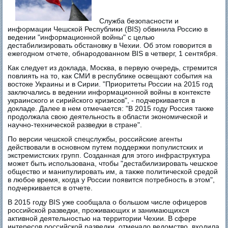
Служба безопасности и
информации Чешской Республики (BIS) обвинила Россию в
ведении "информационной войны" с целью
дестабилизировать обстановку в Чехии. Об этом говорится в
ежегодном отчете, обнародованном BIS в четверг, 1 сентября.
Как следует из доклада, Москва, в первую очередь, стремится
повлиять на то, как СМИ в республике освещают события на
востоке Украины и в Сирии. "Приоритеты России на 2015 год
заключались в ведении информационной войны в контексте
украинского и сирийского кризисов", - подчеркивается в
докладе. Далее в нем отмечается: "В 2015 году Россия также
продолжала свою деятельность в области экономической и
научно-технической разведки в стране".
По версии чешской спецслужбы, российские агенты
действовали в основном путем поддержки популистских и
экстремистских групп. Созданная для этого инфраструктура
может быть использована, чтобы "дестабилизировать чешское
общество и манипулировать им, а также политической средой
в любое время, когда у России появится потребность в этом",
подчеркивается в отчете.
В 2015 году BIS уже сообщала о большом числе офицеров
российской разведки, проживающих и занимающихся
активной деятельностью на территории Чехии. В сфере
интересов российской разведки, отмечало ведомство, входила