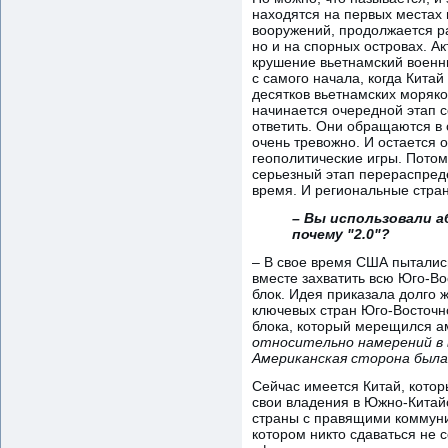
находятся на первых местах 
вооружений, продолжается р
но и на спорных островах. А
крушение вьетнамский военны
с самого начала, когда Китай
десятков вьетнамских моряко
начинается очередной этап с
ответить. Они обращаются в 
очень тревожно. И остается о
геополитические игры. Потому
серьезный этап перераспреде
время. И региональные стран
– Вы использовали а
почему "2.0"?
– В свое время США пытались
вместе захватить всю Юго-Во
блок. Идея приказала долго 
ключевых стран Юго-Восточно
блока, который мерещился ам
относительно намерений в 
Американская сторона была
Сейчас имеется Китай, котор
свои владения в Южно-Китай
страны с правящими коммуни
котором никто сдаваться не 