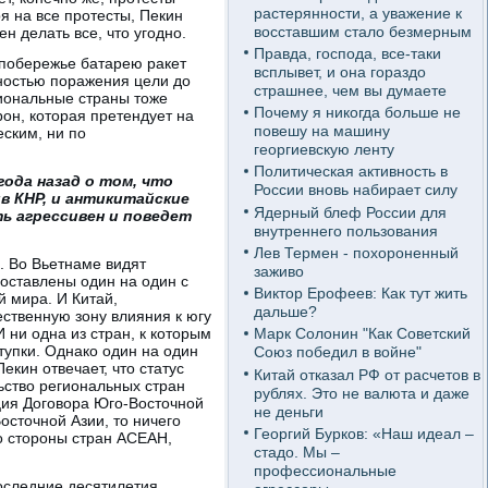
растерянности, а уважение к
я на все протесты, Пекин
восставшим стало безмерным
ен делать все, что угодно.
Правда, господа, все-таки
 побережье батарею ракет
всплывет, и она гораздо
ьностью поражения цели до
страшнее, чем вы думаете
гиональные страны тоже
Почему я никогда больше не
он, которая претендует на
повешу на машину
еским, ни по
георгиевскую ленту
Политическая активность в
года назад о том, что
России вновь набирает силу
в КНР, и антикитайские
Ядерный блеф России для
ь агрессивен и поведет
внутреннего пользования
Лев Термен - похороненный
. Во Вьетнаме видят
заживо
оставлены один на один с
Виктор Ерофеев: Как тут жить
й мира. И Китай,
дальше?
ественную зону влияния к югу
 ни одна из стран, к которым
Марк Солонин "Как Советский
тупки. Однако один на один
Союз победил в войне"
кин отвечает, что статус
Китай отказал РФ от расчетов в
ьство региональных стран
рублях. Это не валюта и даже
ция Договора Юго-Восточной
не деньги
осточной Азии, то ничего
Георгий Бурков: «Наш идеал –
со стороны стран АСЕАН,
стадо. Мы –
профессиональные
последние десятилетия