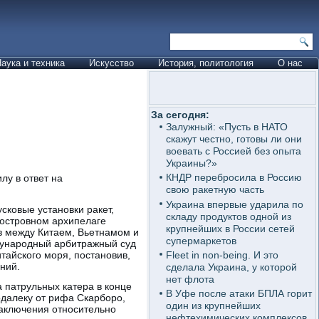
аука и техника
Искусство
История, политология
О нас
За сегодня:
Залужный: «Пусть в НАТО
скажут честно, готовы ли они
воевать с Россией без опыта
Украины?»
КНДР перебросила в Россию
лу в ответ на
свою ракетную часть
Украина впервые ударила по
сковые установки ракет,
складу продуктов одной из
 островном архипелаге
крупнейших в России сетей
в между Китаем, Вьетнамом и
супермаркетов
дународный арбитражный суд
Fleet in non-being. И это
тайского моря, постановив,
ний.
сделала Украина, у которой
нет флота
а патрульных катера в конце
В Уфе после атаки БПЛА горит
одалеку от рифа Скарборо,
один из крупнейших
заключения относительно
нефтехимических комплексов