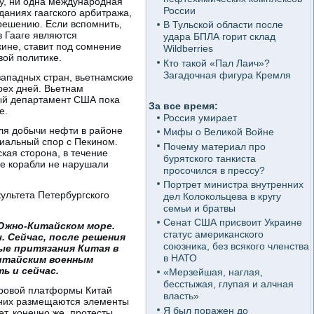
у, ни одна международная
России
даниях гаагского арбитража,
 решению. Если вспомнить,
В Тульской области после
в Гааге являются
удара БПЛА горит склад
кине, ставит под сомнение
Wildberries
вой политике.
Кто такой «Пал Лаич»?
Загадочная фигура Кремля
ападных стран, вьетнамские
рех дней. Вьетнам
ый департамент США пока
За все время:
е.
Россия умирает
ля добычи нефти в районе
Мифы о Великой Войне
риальный спор с Пекином.
Почему материал про
кая сторона, в течение
бурятского танкиста
ие корабли не нарушали
просочился в прессу?
Портрет министра внутренних
ультета Петербургского
дел Колокольцева в кругу
семьи и братвы
Сенат США присвоит Украине
 Южно-Китайском море.
статус американского
 Сейчас, после решения
союзника, без всякого членства
ые притязания Китая в
в НАТО
итайским военным
ь и сейчас.
«Мерзейшая, наглая,
бесстыжая, глупая и алчная
уровой платформы Китай
власть»
а них размещаются элементы
Я был поражен до
т, конечно же, протесты