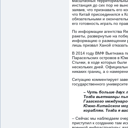
масштабных территориальных
инстанция до сих пор не выно
заявив, что признавать его 
что Китай присоединился к К
обязательными и окончательн
его готовность играть по пра
По информации агентства Re
ракеты, развернутые на побе
информацию о размещении р
лишь призвал Ханой отказат
В 2014 году ВМФ Вьетнама п
Парасельских островов в Южн
Стычки, в ходе которых были
нескольких дней. Официальн
никаких границ, а о намере
Ситуацию комментирует заве
государственного университе
– Чуть больше двух 
Тогда вьетнамцы пы
Гаагского междунар
Южно-Китайском мор
кораблям. Тогда я ва
– Сейчас мы наблюдаем очер
приступил к созданию там и
военной инфраструктуры: взл