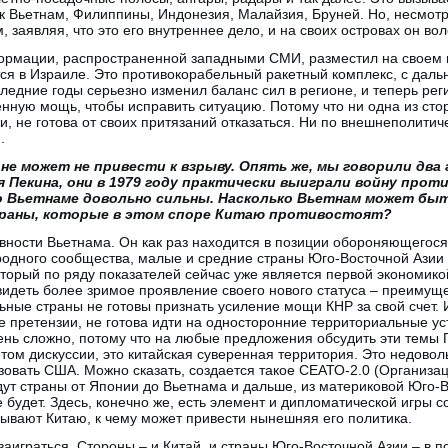
ак Вьетнам, Филиппины, Индонезия, Малайзия, Бруней. Но, несмотр
, заявляя, что это его внутреннее дело, и на своих островах он вол
формации, распространенной западными СМИ, разместил на своем
тся в Израиле. Это противокорабельный ракетный комплекс, с дал
следние годы серьезно изменил баланс сил в регионе, и теперь ре
нную мощь, чтобы исправить ситуацию. Потому что ни одна из стор
и, не готова от своих притязаний отказаться. Ни по внешнеполитич
.
не может не привести к взрыву. Опять же, мы говорили два 
 Пекина, они в 1979 году практически выиграли войну проти
о Вьетнаме довольно сильны. Насколько Вьетнам может быт
страны, которые в этом споре Китаю противостоят?
ивности Вьетнама. Он как раз находится в позиции обороняющегося
родного сообщества, малые и средние страны Юго-Восточной Азии 
который по ряду показателей сейчас уже является первой экономико
 видеть более зримое проявление своего нового статуса – преимущ
ьные страны не готовы признать усиление мощи КНР за свой счет. И
е претензии, не готова идти на односторонние территориальные ус
ень сложно, потому что на любые предложения обсудить эти темы Пе
том дискуссии, это китайская суверенная территория. Это недовол
зовать США. Можно сказать, создается такое СЕАТО-2.0 (Организа
йдут страны от Японии до Вьетнама и дальше, из материковой Юго-В
е будет. Здесь, конечно же, есть элемент и дипломатической игры 
ывают Китаю, к чему может привести нынешняя его политика.
 заиграться. Стороны – и Китай, и страны Юго-Восточной Азии – в 