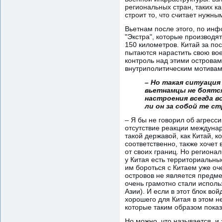
региональных стран, таких к
строит то, что считает нужным
Вьетнам после этого, по ин
"Экстра", которые производя
150 километров. Китай за по
пытаются нарастить свою вое
контроль над этими островам
внутриполитическим мотивам
– Но такая ситуация 
вьетнамцы не боятся
настроения всегда в
ли он за собой те 
– Я бы не говорил об агресс
отсутствие реакции междуна
такой державой, как Китай, 
соответственно, также хочет
от своих границ. Но регионал
у Китая есть территориальны
им бороться с Китаем уже оч
островов не является предме
очень грамотно стали исполь
Азии). И если в этот блок во
хорошего для Китая в этом н
которые таким образом показ
Но можно, что называется, и