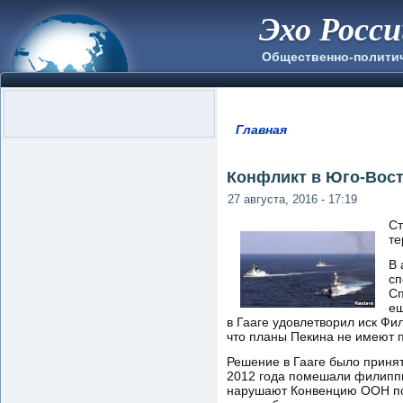
Эхо Росс
Общественно-полити
Главная
Вы здесь
Конфликт в Юго-Вост
27 августа, 2016 - 17:19
Ст
те
В 
сп
Сп
ещ
в Гааге удовлетворил иск Фи
что планы Пекина не имеют 
Решение в Гааге было принят
2012 года помешали филиппи
нарушают Конвенцию ООН по 