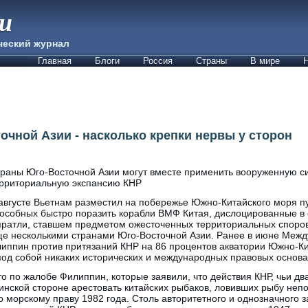
ии
ческий журнал
Главная
Блоги
Россия
Страны
В мире
Н
очной Азии - насколько крепки нервы у сторон
раны Юго-Восточной Азии могут вместе применить вооруженную си
рриториальную экспансию КНР
августе Вьетнам разместил на побережье Южно-Китайского моря пу
особных быстро поразить корабли ВМФ Китая, дислоцированные в
ратли, ставшем предметом ожесточенных территориальных споро
е несколькими странами Юго-Восточной Азии. Ранее в июне Меж
липпин против притязаний КНР на 86 процентов акватории Южно-Ки
под собой никаких исторических и международных правовых основа
о по жалобе Филиппин, которые заявили, что действия КНР, чьи дв
нской стороне арестовать китайских рыбаков, ловивших рыбу неп
морскому праву 1982 года. Столь авторитетного и однозначного 