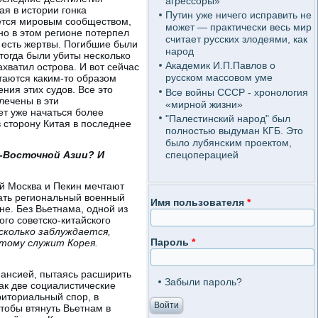
агрессоры»
ая в истории гонка
Путин уже ничего исправить не
ается мировым сообществом,
может — практически весь мир
но в этом регионе потерпел
считает русских злодеями, как
е есть жертвы. Погибшие были
народ
 тогда были убиты несколько
Академик И.П.Павлов о
хватил острова. И вот сейчас
русском массовом уме
таются каким-то образом
ния этих судов. Все это
Все войны СССР - хронология
лечены в эти
«мирной жизни»
жет уже начаться более
"Палестинский народ" был
 сторону Китая в последнее
полностью выдуман КГБ. Это
было лубянским проектом,
спецоперацией
о-Восточной Азии? И
ой Москва и Пекин мечтают
вать региональный военный
Имя пользователя
*
не. Без Вьетнама, одной из
го советско-китайского
сколько заблуждается,
Пароль
*
тому служит Корея.
пансией, пытаясь расширить
Забыли пароль?
ак две социалистические
иториальный спор, в
чтобы втянуть Вьетнам в