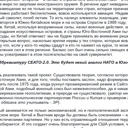
в мире по закупкам иностранного оружия. В регионе идет невиданн
азмещение их не только на территории этих стран, которая призн
ктивно работают беспилотники, вовсю используется авиация. Недав
й самолет, погиб летчик. То есть налицо элементы эскалации, уж
 вторгся в Южно-Китайское море и на острова Спратли в 1988 году,
в. Китай, используя вооруженные силы, начал военные действия, за
оздания искусственных островов, и страны Юго-Восточной Азии пы
суды, но Китай отвечает: мы не будем принимать во внимание реше
ткрытым вопрос, насколько крепки нервы у тех сторон, которые вов
 что, если у кого-то нервы сдадут и кто-то нажмет на курок, то мо
ления сил в этом регионе. Баланс сил был очень сильно смещен в
ы усматривают в этом посягательство на свой суверенитет.
ббревиатуру СЕАТО-2.0. Это будет некий аналог НАТО в Юг
 реализовать такой проект. Существовала теория, согласно котор
сточную Азию, и для того, чтобы поставить заслон, надо формиро
жить после 1975 года, когда рухнул проамериканский режим в Сайго
й Азии, подобный военный союз был нежизнеспособен, да и никако
ериканским геополитикам, в природе не существовало. (
автор не
военно-политическом партнерстве России и Китая и примером 
 обязана это учитывать - ЭР
).
ый занимается не только экономической, но и геополитической экс
ском море. Китай и Вьетнам вроде бы должны быть союзниками – к
стическими партиями. Но у них есть отравляющий отношения терр
собирается. И это создает очень благоприятные для США условия, 