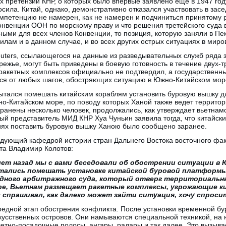
 претензий КНР, о которых было впервые заявлено еще в 1947 год
сила. Китай, однако, демонстративно отказался участвовать в засе
компетенцию не намерен, как не намерен и подчиниться принятому
онвенции ООН по морскому праву и что решения третейского суда 
ыми для всех членов Конвенции, то позиция, которую заняли в Пе
вилам и в данном случае, и во всех других острых ситуациях в миро
uters, ссылающегося на данные из разведывательных служб ряда з
режье, могут быть приведены в боевую готовность в течение двух-т
акетных комплексов официально не подтвердил, а государственн
ься от любых шагов, обостряющих ситуацию в Южно-Китайском мор
ытался помешать китайским кораблям установить буровую вышку д
о-Китайском море, по поводу которых Ханой также ведет террито
 ранены несколько человек, продолжались, как утверждает вьетнамс
ый представитель МИД КНР Хуа Чуньин заявила тогда, что китайск
ниях поставить буровую вышку Ханою было сообщено заранее.
дующий кафедрой истории стран Дальнего Востока восточного фак
та Владимир Колотов:
лет назад мы с вами беседовали об обострении ситуации в
тались помешать установке китайской буровой платформы.
одного арбитражного суда, который отверг территориальн
е, Вьетнам размещает ракетные комплексы, угрожающие к
с спрашивал, как далеко может зайти ситуация, хочу спросит
едной этап обострения конфликта. После установки временной б
скусственных островов. Они намываются специальной техникой, н
етно-посадочные полосы, ангары, радары и так далее. Это вызывае