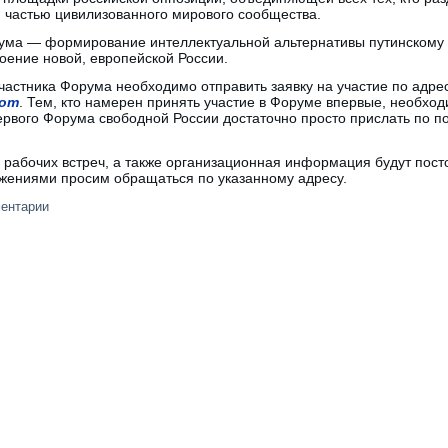
ю частью цивилизованного мирового сообщества.
ума — формирование интеллектуальной альтернативы путинскому 
оение новой, европейской России.
участника Форума необходимо отправить заявку на участие по адре
com
. Тем, кто намерен принять участие в Форуме впервые, необход
ервого Форума свободной России достаточно просто прислать по п
и рабочих встреч, а также организационная информация будут пост
жениями просим обращаться по указанному адресу.
ментарии