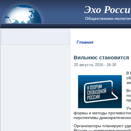
Эхо Росс
Общественно-полити
Главная
Вы здесь
Вильнюс становится 
20 августа, 2016 - 16:30
В 
об
эк
Вт
по
пр
Уч
формы и методы противостоя
перспективы демократическог
Организаторы планируют уде
России — коммуникационной 