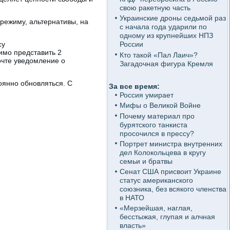
свою ракетную часть
Украинские дроны седьмой раз
режиму, альтернативы, на
с начала года ударили по
одному из крупнейших НПЗ
су
России
имо представить 2
Кто такой «Пал Лаич»?
очте уведомление о
Загадочная фигура Кремля
оянно обновляться. С
За все время:
Россия умирает
Мифы о Великой Войне
Почему материал про
бурятского танкиста
просочился в прессу?
Портрет министра внутренних
дел Колокольцева в кругу
семьи и братвы
Сенат США присвоит Украине
статус американского
союзника, без всякого членства
в НАТО
«Мерзейшая, наглая,
бесстыжая, глупая и алчная
власть»