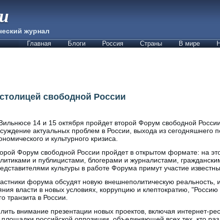
ии
ческий журнал
Главная
Блоги
Россия
Страны
В мире
Н
столицей свободной России
Вильнюсе 14 и 15 октября пройдет второй Форум свободной России
суждение актуальных проблем в России, выхода из сегодняшнего п
ономического и культурного кризиса.
орой Форум свободной России пройдет в открытом формате: на это
литиками и публицистами, блогерами и журналистами, граждански
едставителями культуры в работе Форума примут участие известн
астники форума обсудят новую внешнеполитическую реальность, и
ния власти в новых условиях, коррупцию и клептократию, "Россию
о транзита в России.
лить внимание презентации новых проектов, включая интернет-ре
площадки российской оппозиции, объединяющей всех тех, кто раз