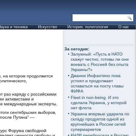
аука и техника
Искусство
История, политология
О нас
За сегодня:
Залужный: «Пусть в НАТО
скажут честно, готовы ли они
воевать с Россией без опыта
Украины?»
Джанни Инфантино пока
, на котором продолжится
олитического,
устоял и продолжает
оставаться на посту главы
ФИФА
т раз наряду с российскими
Fleet in non-being. И это
ми активистами и
сделала Украина, у которой
ые международные эксперты.
нет флота
тоги сентябрьских выборов,
Украина впервые ударила по
 после Путина" —
складу продуктов одной из
крупнейших в России сетей
супермаркетов
сурс Форума свободной
деляет ценности свободы и
КНДР перебросила в Россию