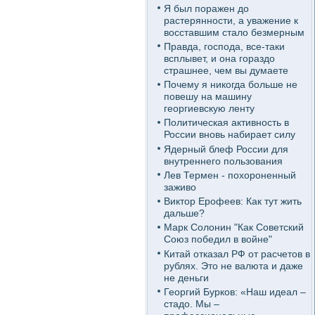
Я был поражен до
растерянности, а уважение к
восставшим стало безмерным
Правда, господа, все-таки
всплывет, и она гораздо
страшнее, чем вы думаете
Почему я никогда больше не
повешу на машину
георгиевскую ленту
Политическая активность в
России вновь набирает силу
Ядерный блеф России для
внутреннего пользования
Лев Термен - похороненный
заживо
Виктор Ерофеев: Как тут жить
дальше?
Марк Солонин "Как Советский
Союз победил в войне"
Китай отказал РФ от расчетов в
рублях. Это не валюта и даже
не деньги
Георгий Бурков: «Наш идеал –
стадо. Мы –