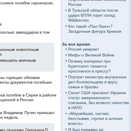
ссияне погибли героически,
России
В Тульской области после
удара БПЛА горит склад
Wildberries
в.
Кто такой «Пал Лаич»?
Загадочная фигура Кремля
сколько авиаударов в том
За все время:
Россия умирает
иционным новостным
х.
Мифы о Великой Войне
помешать военным
Почему материал про
бурятского танкиста
просочился в прессу?
Портрет министра внутренних
дны горящие обломки
дел Колокольцева в кругу
менты документов погибших
семьи и братвы
Сенат США присвоит Украине
ов погибли в Сирии в районе
статус американского
ещенной в России
союзника, без всякого членства
в НАТО
ии Владимир Путин приказал
«Мерзейшая, наглая,
ко недель.
бесстыжая, глупая и алчная
власть»
Я был поражен до
ми пушками Гетлинга?!