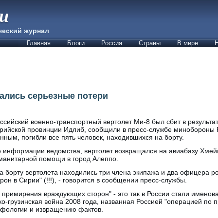
ии
ческий журнал
Главная
Блоги
Россия
Страны
В мире
Н
чались серьезные потери
ссийский военно-транспортный вертолет Ми-8 был сбит в результат
рийской провинции Идлиб, сообщили в пресс-службе минобороны 
нным, погибли все пять человек, находившихся на борту.
 информации ведомства, вертолет возвращался на авиабазу Хмей
манитарной помощи в город Алеппо.
а борту вертолета находились три члена экипажа и два офицера р
н в Сирии" (!!!), - говорится в сообщении пресс-службы.
примирения враждующих сторон" - это так в России стали именова
о-грузинская война 2008 года, названная Россией "операцией по п
ифологии и извращению фактов.