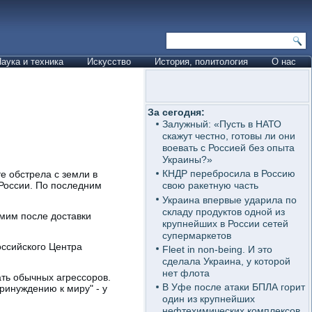
аука и техника
Искусство
История, политология
О нас
За сегодня:
Залужный: «Пусть в НАТО
скажут честно, готовы ли они
воевать с Россией без опыта
Украины?»
КНДР перебросила в Россию
е обстрела с земли в
России. По последним
свою ракетную часть
Украина впервые ударила по
складу продуктов одной из
мим после доставки
крупнейших в России сетей
супермаркетов
оссийского Центра
Fleet in non-being. И это
сделала Украина, у которой
нет флота
ть обычных агрессоров.
В Уфе после атаки БПЛА горит
ринуждению к миру" - у
один из крупнейших
нефтехимических комплексов