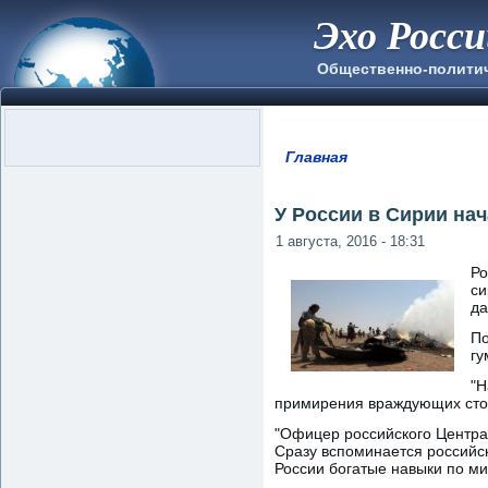
Эхо Росс
Общественно-полити
Главная
Вы здесь
У России в Сирии на
1 августа, 2016 - 18:31
Ро
си
да
По
гу
"Н
примирения враждующих сторо
"Офицер российского Центра 
Сразу вспоминается российск
России богатые навыки по м