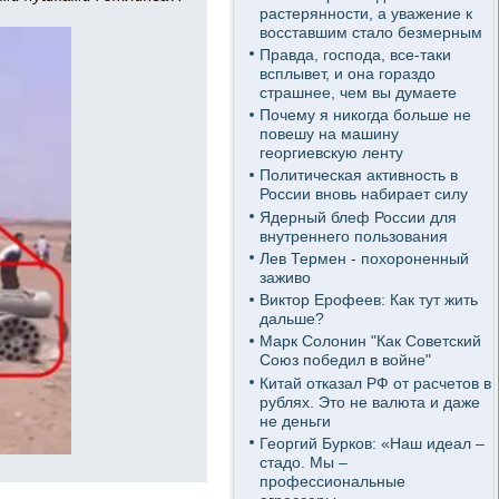
растерянности, а уважение к
восставшим стало безмерным
Правда, господа, все-таки
всплывет, и она гораздо
страшнее, чем вы думаете
Почему я никогда больше не
повешу на машину
георгиевскую ленту
Политическая активность в
России вновь набирает силу
Ядерный блеф России для
внутреннего пользования
Лев Термен - похороненный
заживо
Виктор Ерофеев: Как тут жить
дальше?
Марк Солонин "Как Советский
Союз победил в войне"
Китай отказал РФ от расчетов в
рублях. Это не валюта и даже
не деньги
Георгий Бурков: «Наш идеал –
стадо. Мы –
профессиональные