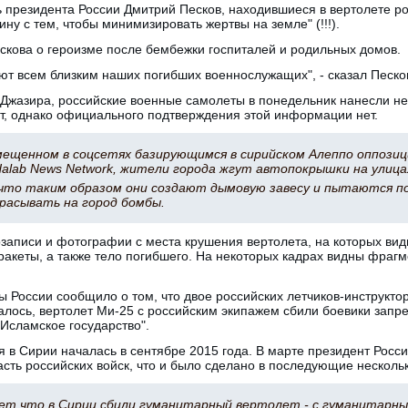
 президента России Дмитрий Песков, находившиеся в вертолете ро
ину с тем, чтобы минимизировать жертвы на земле" (!!!).
скова о героизме после бембежки госпиталей и родильных домов.
ют всем близким наших погибших военнослужащих", - сказал Песко
-Джазира, российские военные самолеты в понедельник нанесли не
ет, однако официального подтверждения этой информации нет.
змещенном в соцсетях базирующимся в сирийском Алеппо оппоз
alab News Network, жители города жгут автопокрышки на улица
что таким образом они создают дымовую завесу и пытаются 
расывать на город бомбы.
озаписи и фотографии с места крушения вертолета, на которых ви
ракеты, а также тело погибшего. На некоторых кадрах видны фраг
 России сообщило о том, что двое российских летчиков-инструктор
алось, вертолет Ми-25 с российским экипажем сбили боевики запр
"Исламское государство".
 в Сирии началась в сентябре 2015 года. В марте президент Росс
сть российских войск, что и было сделано в последующие несколь
ет что в Сирии сбили гуманитарный вертолет - с гуманитарны