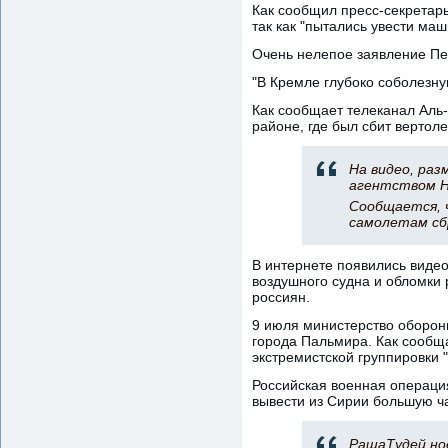
Как сообщил пресс-секретарь
так как "пытались увести маш
Очень нелепое заявление Пе
"В Кремле глубоко соболезну
Как сообщает телеканал Аль
районе, где был сбит вертол
На видео, ра
агентством H
Сообщается, 
самолетам сб
В интернете появились виде
воздушного судна и обломки 
россиян.
9 июля министерство обороны
города Пальмира. Как сообщ
экстремистской группировки 
Российская военная операция
вывести из Сирии большую ча
РашаТудей но