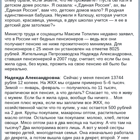
опеку брали, если знаете, что не проживете? Пусть бы Катя в
детском доме росла». Я сказала: «„Единая Россия“, ах, вы
„Единая Россия“, вам что, детских домов мало? Я родная
единственная бабушка. Неужели я Катюшу, которая учится
хорошо, красавица, умница, в двух школах учится — я ее в
детский дом затолкаю?»
Министр труда и соцзащиты Максим Топилин недавно заявил,
что в России нет бедных пенсионеров — ведь все они
получают пенсию не ниже прожиточного минимума. Для
пенсионеров с 25 июня он установлен на отметке 8025
рублей. Жительница Петрозаводска Надежда Александровна,
ставшая пенсионеркой в 2007 году, считает, что если бы она
жила одна, без мужа, прожить на свою пенсию ей было бы
нереально.
Надежда Александровна
: Сейчас у меня пенсия 13744
рубля 12 копеек. На ЖКХ мы отдаем примерно 5–6 тысяч.
Зимой — январь, февраль — получилось по 11 тысяч,
практически вся пенсия, а что делать? Спасает то, что я живу
с мужем. Если бы я жила одна, вообще бы ничего… Моя
пенсия плюс мужа, если мы заплатим все ЖКХ, по
хозяйственной части что-то купим, у нас остается 500 рублей
на 2 дня. Крупы покупаем, макароны оптом, растительное
масло оптом. Остальное так покупаем: молоко, хлеб, летом
овощи. Мясо оптом раз в два месяца на тысячу. А что там на
тысячу? Два килограмма всего лишь. А вот у моей сестры
четверо детей, многодетная семья. Она изначально работала
до декрета, а потом вышла один раз в декрет, второй. У нее