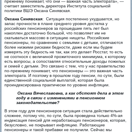
прежнему понимает, что они — важная часть электората», —
считает заместитель директора Института социальной
политики ВШЭ Оксана Синявская.
Оксана Синявская
: Ситуация постепенно ухудшается, но
запас прочности в плане среднего уровня достатка у
российских пенсионеров за прошедшие пять лет был
накоплен достаточно большой, что позволяет им не
скатываться массово в ситуацию нищеты. Российские
пенсионеры, по сравнению с семьями с детьми, отличаются
более низкими рисками бедности, даже если мы будем
измерять эту бедность не так, как это делает Росстат, то есть
не соотнося с величиной прожиточного минимума, к которому
есть вопросы, а сопоставляя относительные доходы пожилых
и семей с детьми. Это связано с тем, что у нас правительство
по-прежнему понимает, что пенсионеры — это важная часть
электората. И поэтому в прошлом году пенсии, по сути, были
единственной социальной выплатой, которая была
проиндексирована практически по уровню инфляции.
Оксана Вячеславовна, а как обстоят дела в этом
году в связи с изменениями в пенсионном
законодательстве?
В этом году для пенсионеров ситуация стала действительно
сложнее, потому что, по сути, была проведена только 4%-ая
индексация пенсий для неработающих пенсионеров, которая,
безусловно, не покрывает инфляцию. Работающие
пенсионеры и такой прибавки не получили. Сейчас мы