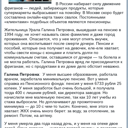
В России набирает силу движение
фриганов — людей, забирающих продукты, которые
супермаркеты выбрасывают на помойку. В Москве скоро будет
составлена онлайн-карта таких свалок. Постоянными
«клиентами» подобных объектов являются пенсионеры.
Жительница Урала Галина Петровна, вышедшая на пенсию в
1994 году, не хочет называть свою фамилию и даже город
проживания. Опасается, что у нее могут отнять внучек,
которых она воспитывает после смерти дочери. Пенсии и
пособий, которые она получает на девочек, еле-еле хватает,
чтобы свести концы с концами и платить долги по
коммунальным счетам, оставшимся от дочери — та болела и
не могла работать. Галина Петровна вряд ли присоединится к
фриганам, но с продуктами в их доме дело обстоит неважно.
Галина Петровна
: У меня высшее образование, работала
врачом, заработала минимальную пенсию. Вот у меня
справка из Пенсионного фонда: пенсия у меня 6733 рубля 25
копеек. У меня заработок был очень большой, я получала
тогда 400 с лишним рублей, как директора заводов. Но
начислили мне маленькую пенсию, так как 10 лет учебы из
стажа выбросили. Но доплачивают до прожиточного
минимума — до 10 с чем-то тысяч. Конечно, мне этого не
хватает. ЖКХ очень много берет: за воду, за отопление, за
ремонт. Потом, на аптеку.
У меня умерла два года назад дочь, и у меня на опеке двое