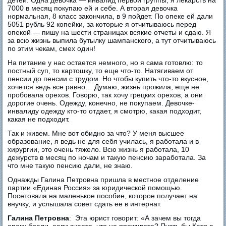
детей. Одна девочка — инвалид первой группы, я лекарств на
7000 в месяц покупаю ей и себе. А вторая девочка
нормальная, 8 класс закончила, в 9 пойдет. По опеке ей дали
5051 рубль 92 копейки, за которые я отчитываюсь перед
опекой — пишу на шести страницах всякие отчеты и сдаю. Я
за всю жизнь выпила бутылку шампанского, а тут отчитываюсь
по этим чекам, смех один!
На питание у нас остается немного, но я сама готовлю: то
постный суп, то картошку, то еще что-то. Натягиваем от
пенсии до пенсии с трудом. Но чтобы купить что-то вкусное,
хочется ведь все равно… Думаю, жизнь прожила, еще не
пробовала орехов. Говорю, так хочу грецких орехов, а они
дорогие очень. Одежду, конечно, не покупаем. Девочке-
инвалиду одежду кто-то отдает, я смотрю, какая подходит,
какая не подходит.
Так и живем. Мне вот обидно за что? У меня высшее
образование, я ведь не для себя училась, я работала и в
хирургии, это очень тяжело. Всю жизнь я работала, 10
дежурств в месяц по ночам и такую пенсию заработала. За
что мне такую пенсию дали, не знаю.
Однажды Галина Петровна пришла в местное отделение
партии «Единая Россия» за юридической помощью.
Посетовала на маленькое пособие, которое получает на
внучку, и услышала совет сдать ее в интернат.
Галина Петровна
: Эта юрист говорит: «А зачем вы тогда