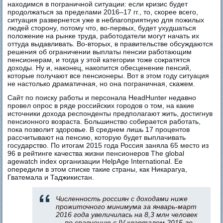
находимся в пограничной ситуации: если кризис будет
продолжаться за пределами 2016–17 гг., то, скорее всего,
ситуация развернется уже в неблагоприятную для пожилых
людей сторону, потому что, во-первых, будет ухудшаться
положение на рынке труда, работодатели могут начать их
оттуда выдавливать. Во-вторых, в правительстве обсуждаются
решения об ограничении выплаты пенсии работающим
пенсионерам, и тогда у этой категории тоже сократятся
доходы. Ну и, наконец, накопится обесценение пенсий,
которые получают все пенсионеры. Вот в этом году ситуация
не настолько драматичная, но она пограничная, скажем.
Сайт по поиску работы и персонала HeadHunter недавно
провел опрос в ряде российских городов о том, на какие
источники дохода респонденты предполагают жить, достигнув
пенсионного возраста. Большинство собирается работать,
пока позволит здоровье. В среднем лишь 17 процентов
рассчитывают на пенсию, которую будет выплачивать
государство. По итогам 2015 года Россия заняла 65 место из
96 в рейтинге качества жизни пенсионеров The global
agewatch index организации HelpAge International. Ее
опередили в этом списке такие страны, как Никарагуа,
Гватемала и Таджикистан.
Численность россиян с доходами ниже
прожиточного минимума за январь-март
2016 года увеличилась на 8,3 млн человек
— по сравнению с IV кварталом 2015-го —