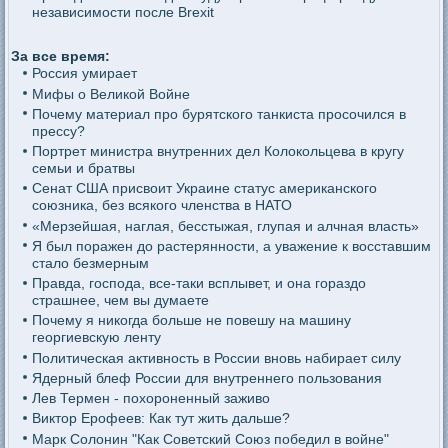
независимости после Brexit
За все время:
Россия умирает
Мифы о Великой Войне
Почему материал про бурятского танкиста просочился в
прессу?
Портрет министра внутренних дел Колокольцева в кругу
семьи и братвы
Сенат США присвоит Украине статус американского
союзника, без всякого членства в НАТО
«Мерзейшая, наглая, бесстыжая, глупая и алчная власть»
Я был поражен до растерянности, а уважение к восставшим
стало безмерным
Правда, господа, все-таки всплывет, и она гораздо
страшнее, чем вы думаете
Почему я никогда больше не повешу на машину
георгиевскую ленту
Политическая активность в России вновь набирает силу
Ядерный блеф России для внутреннего пользования
Лев Термен - похороненный заживо
Виктор Ерофеев: Как тут жить дальше?
Марк Солонин "Как Советский Союз победил в войне"