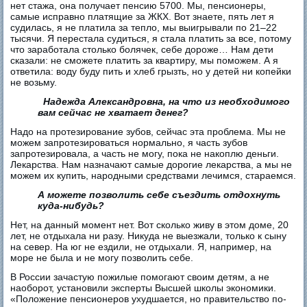
нет стажа, она получает пенсию 5700. Мы, пенсионеры,
самые исправно платящие за ЖКХ. Вот знаете, пять лет я
судилась, я не платила за тепло, мы выигрывали по 21–22
тысячи. Я перестала судиться, я стала платить за все, потому
что заработала столько болячек, себе дороже… Нам дети
сказали: не сможете платить за квартиру, мы поможем. А я
ответила: воду буду пить и хлеб грызть, но у детей ни копейки
не возьму.
Надежда Александровна, на что из необходимого
вам сейчас не хватает денег?
Надо на протезирование зубов, сейчас эта проблема. Мы не
можем запротезироваться нормально, я часть зубов
запротезировала, а часть не могу, пока не накоплю деньги.
Лекарства. Нам назначают самые дорогие лекарства, а мы не
можем их купить, народными средствами лечимся, стараемся.
А можете позволить себе съездить отдохнуть
куда-нибудь?
Нет, на данный момент нет. Вот сколько живу в этом доме, 20
лет, не отдыхала ни разу. Никуда не выезжали, только к сыну
на север. На юг не ездили, не отдыхали. Я, например, на
море не была и не могу позволить себе.
В России зачастую пожилые помогают своим детям, а не
наоборот, установили эксперты Высшей школы экономики.
«Положение пенсионеров ухудшается, но правительство по-