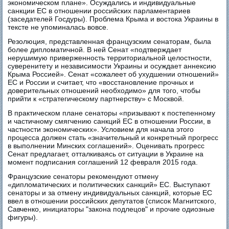
экономическом плане». Осуждались и индивидуальные
санкции ЕС в отношении российских парламентариев
(заседателей Госдуры). Проблема Крыма и востока Украины в
тексте не упоминалась вовсе.
Резолюция, представленная французским сенаторам, была
более дипломатичной. В ней Сенат «подтверждает
нерушимую приверженность территориальной целостности,
суверенитету и независимости Украины и осуждает аннексию
Крыма Россией». Сенат «сожалеет об ухудшении отношений»
ЕС и России и считает, что «восстановление прочных и
доверительных отношений необходимо» для того, чтобы
прийти к «стратегическому партнерству» с Москвой.
В практическом плане сенаторы «призывают к постепенному
и частичному смягчению санкций ЕС в отношении России, в
частности экономических». Условием для начала этого
процесса должен стать «значительный и конкретный прогресс
в выполнении Минских соглашений». Оценивать прогресс
Сенат предлагает, отталкиваясь от ситуации в Украине на
момент подписания соглашений 12 февраля 2015 года.
Французские сенаторы рекомендуют отмену
«дипломатических и политических санкций» ЕС. Выступают
сенаторы и за отмену индивидуальных санкций, которые ЕС
ввел в отношении российских депутатов (список Магнитского,
Савченко, инициаторы "закона подлецов" и прочие одиозные
фигуры).