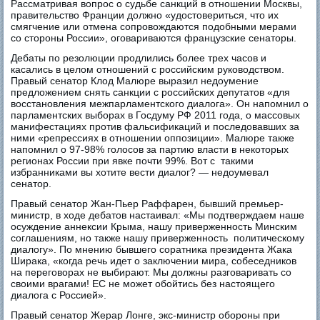
Рассматривая вопрос о судьбе санкций в отношении Москвы,
правительство Франции должно «удостовериться, что их
смягчение или отмена сопровождаются подобными мерами
со стороны России», оговариваются французские сенаторы.
Дебаты по резолюции продлились более трех часов и
касались в целом отношений с российским руководством.
Правый сенатор Клод Малюре выразил недоумение
предложением снять санкции с российских депутатов «для
восстановления межпарламентского диалога». Он напомнил о
парламентских выборах в Госдуму РФ 2011 года, о массовых
манифестациях против фальсификаций и последовавших за
ними «репрессиях в отношении оппозиции». Малюре также
напомнил о 97-98% голосов за партию власти в некоторых
регионах России при явке почти 99%. Вот с такими
избранниками вы хотите вести диалог? — недоумевал
сенатор.
Правый сенатор Жан-Пьер Раффарен, бывший премьер-
министр, в ходе дебатов настаивал: «Мы подтверждаем наше
осуждение аннексии Крыма, нашу приверженность Минским
соглашениям, но также нашу приверженность политическому
диалогу». По мнению бывшего соратника президента Жака
Ширака, «когда речь идет о заключении мира, собеседников
на переговорах не выбирают. Мы должны разговаривать со
своими врагами! ЕС не может обойтись без настоящего
диалога с Россией».
Правый сенатор Жерар Лонге, экс-министр обороны при