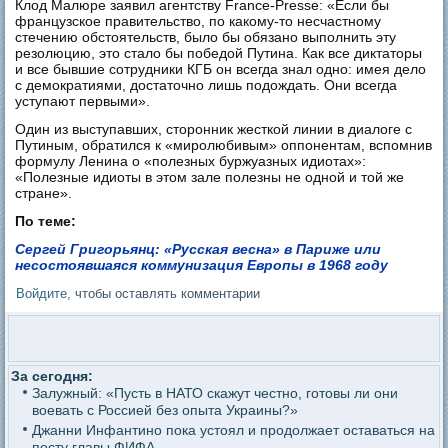
Клод Малюре заявил агентству France-Presse: «Если бы
французское правительство, по какому-то несчастному
стечению обстоятельств, было бы обязано выполнить эту
резолюцию, это стало бы победой Путина. Как все диктаторы
и все бывшие сотрудники КГБ он всегда знал одно: имея дело
с демократиями, достаточно лишь подождать. Они всегда
уступают первыми».
Один из выступавших, сторонник жесткой линии в диалоге с
Путиным, обратился к «миролюбивым» оппонентам, вспомнив
формулу Ленина о «полезных буржуазных идиотах»:
«Полезные идиоты в этом зале полезны не одной и той же
стране».
По теме:
Сергей Григорьянц: «Русская весна» в Париже или
несостоявшаяся коммунизация Европы в 1968 году
Войдите
, чтобы оставлять комментарии
За сегодня:
Залужный: «Пусть в НАТО скажут честно, готовы ли они
воевать с Россией без опыта Украины?»
Джанни Инфантино пока устоял и продолжает оставаться на
посту главы ФИФА