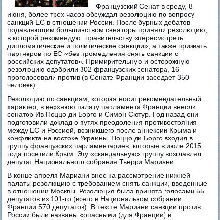
Французский Сенат в среду, 8
июня, более трех часов обсуждал резолюцию по вопросу
санкций ЕС в отношении России. После бурных дебатов
подавляющим большинством сенаторы приняли резолюцию,
в которой рекомендуют правительству «пересмотреть
дипломатические и политические санкции», а также призвать
партнеров по ЕС «без промедления снять санкции с
российских депутатов». Примирительную и осторожную
резолюцию одобрили 302 французских сенатора, 16
проголосовали против (в Сенате Франции заседает 350
человек).
Резолюцию по санкциям, которая носит рекомендательный
характер, в верхнюю палату парламента Франции внесли
сенатор Ив Поццо ди Борго и Симон Сютур. Год назад они
подготовили доклад о путях преодоления противостояния
между ЕС и Россией, возникшего после аннексии Крыма и
конфликта на востоке Украины. Поццо ди Борго входил в
группу французских парламентариев, которые в июле 2015
года посетили Крым. Эту «скандальную» группу возглавлял
депутат Национального собрания Тьерри Мариани.
В конце апреля Мариани внес на рассмотрение нижней
палаты резолюцию с требованием снять санкции, введенные
в отношении Москвы. Резолюция была принята голосами 55
депутатов из 101-го (всего в Национальном собрании
Франции 570 депутатов). В тексте Мариани санкции против
России были названы «опасными (для Франции) в