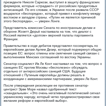
президенте Николя Саркози, выступил в защиту французских
фермеров, которые «страдают» от российских продуктовых
антисанкций. По его словам, в Украине после развала СССР
воцарился «беспорядок», который привел к конфликту между
востоком и западом страны. «Путин не является причиной
этого беспорядка», — уверен Лонге.
Представитель комиссии Сената по иностранным делам и
обороне Жозетт Дюрьё настаивала на том, что диалог с
Россией является «долгом» верхней палаты парламента
Франции.
Правительство в ходе дебатов представлял госсекретарь по
европейским делам Арлем Дезир, который подчеркнул общую
позицию ЕС: вопрос отмены или смягчения санкций связан с
выполнением Минских соглашений по востоку Украины.
Сенатор-социалист Ив Ле Конт настаивал на том, что вопрос о
санкциях ЕС против Москвы «бесполезно» обсуждать
отдельно от антироссийских санкций США. Будущее
отношений с Путиным европейцы должны решать в
координации с американскими партнерами, уверен Ле Конт.
После утверждения резолюции ее противник сенатор-
центрист Эрве Море назвал одобренный текст
«скандальным»: «Это очень негативный политический сигнал
украинскому народу, который четко продемонстрировал свое
желание реформ и европейский выбор».