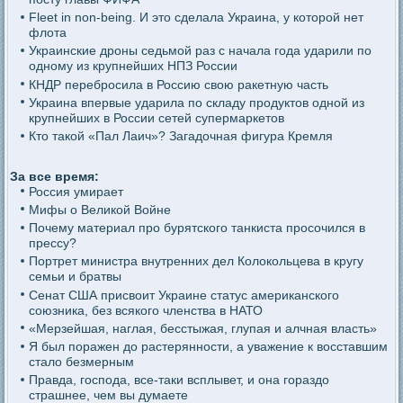
Fleet in non-being. И это сделала Украина, у которой нет
флота
Украинские дроны седьмой раз с начала года ударили по
одному из крупнейших НПЗ России
КНДР перебросила в Россию свою ракетную часть
Украина впервые ударила по складу продуктов одной из
крупнейших в России сетей супермаркетов
Кто такой «Пал Лаич»? Загадочная фигура Кремля
За все время:
Россия умирает
Мифы о Великой Войне
Почему материал про бурятского танкиста просочился в
прессу?
Портрет министра внутренних дел Колокольцева в кругу
семьи и братвы
Сенат США присвоит Украине статус американского
союзника, без всякого членства в НАТО
«Мерзейшая, наглая, бесстыжая, глупая и алчная власть»
Я был поражен до растерянности, а уважение к восставшим
стало безмерным
Правда, господа, все-таки всплывет, и она гораздо
страшнее, чем вы думаете