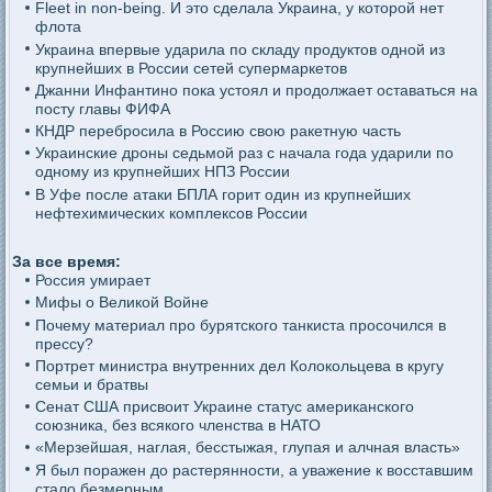
Fleet in non-being. И это сделала Украина, у которой нет
флота
Украина впервые ударила по складу продуктов одной из
крупнейших в России сетей супермаркетов
Джанни Инфантино пока устоял и продолжает оставаться на
посту главы ФИФА
КНДР перебросила в Россию свою ракетную часть
Украинские дроны седьмой раз с начала года ударили по
одному из крупнейших НПЗ России
В Уфе после атаки БПЛА горит один из крупнейших
нефтехимических комплексов России
За все время:
Россия умирает
Мифы о Великой Войне
Почему материал про бурятского танкиста просочился в
прессу?
Портрет министра внутренних дел Колокольцева в кругу
семьи и братвы
Сенат США присвоит Украине статус американского
союзника, без всякого членства в НАТО
«Мерзейшая, наглая, бесстыжая, глупая и алчная власть»
Я был поражен до растерянности, а уважение к восставшим
стало безмерным