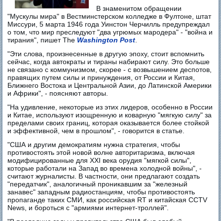
В знаменитом обращении
"Мускулы мира" в Вестминстерском колледже в Фултоне, штат
Миссури, 5 марта 1946 года Уинстон Черчилль предупреждал
о том, что мир преследуют "два угрюмых мародера" - "война и
тирания", пишет The
Washington Post
.
"Эти слова, произнесенные в другую эпоху, стоит вспомнить
сейчас, когда автократы и тираны набирают силу. Это больше
не связано с коммунизмом, скорее - с возвышением деспотов,
правящих путем силы и принуждения, от России и Китая,
Ближнего Востока и Центральной Азии, до Латинской Америки
и Африки", - поясняют авторы.
"На удивление, некоторые из этих лидеров, особенно в России
и Китае, используют изощренную и коварную "мягкую силу" за
пределами своих границ, которая оказывается более стойкой
и эффективной, чем в прошлом", - говорится в статье.
"США и другим демократиям нужна стратегия, чтобы
противостоять этой новой волне авторитаризма, включая
модифицированные для XXI века орудия "мягкой силы",
которые работали на Запад во времена холодной войны", -
считают журналисты. В частности, они предлагают создать
"передатчик", аналогичный проникавшим за "железный
занавес" западным радиостанциям, чтобы противостоять
пропаганде таких СМИ, как российская RT и китайская CCTV
News, и бороться с "армиями интернет-троллей".