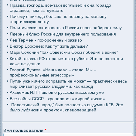
Правда, господа, все-таки всплывет, и она гораздо
страшнее, чем вы думаете
Почему я никогда больше не повешу на машину
георгиевскую ленту
Политическая активность в России вновь набирает силу
Ядерный блеф России для внутреннего пользования
Лев Термен - похороненный заживо
Виктор Ерофеев: Как тут жить дальше?
Марк Солонин "Как Советский Союз победил в войне"
Китай отказал РФ от расчетов в рублях. Это не валюта и
даже не деньги
Георгий Бурков: «Наш идеал – стадо. Мы –
профессиональные агрессоры»
Путин уже ничего исправить не может — практически весь
мир считает русских злодеями, как народ
Академик И.П.Павлов о русском массовом уме
Все войны СССР - хронология «мирной жизни»
"Палестинский народ" был полностью выдуман КГБ. Это
было лубянским проектом, спецоперацией
Имя пользователя
*