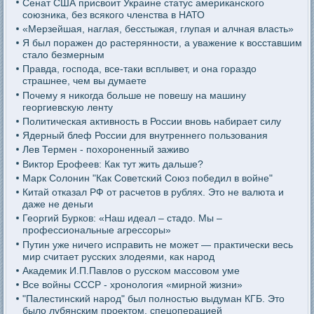
Сенат США присвоит Украине статус американского
союзника, без всякого членства в НАТО
«Мерзейшая, наглая, бесстыжая, глупая и алчная власть»
Я был поражен до растерянности, а уважение к восставшим
стало безмерным
Правда, господа, все-таки всплывет, и она гораздо
страшнее, чем вы думаете
Почему я никогда больше не повешу на машину
георгиевскую ленту
Политическая активность в России вновь набирает силу
Ядерный блеф России для внутреннего пользования
Лев Термен - похороненный заживо
Виктор Ерофеев: Как тут жить дальше?
Марк Солонин "Как Советский Союз победил в войне"
Китай отказал РФ от расчетов в рублях. Это не валюта и
даже не деньги
Георгий Бурков: «Наш идеал – стадо. Мы –
профессиональные агрессоры»
Путин уже ничего исправить не может — практически весь
мир считает русских злодеями, как народ
Академик И.П.Павлов о русском массовом уме
Все войны СССР - хронология «мирной жизни»
"Палестинский народ" был полностью выдуман КГБ. Это
было лубянским проектом, спецоперацией