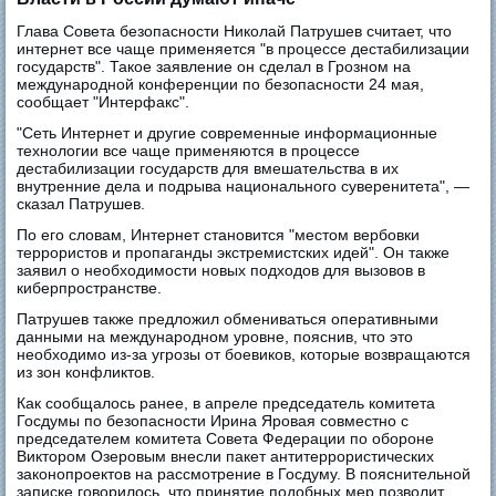
Глава Совета безопасности Николай Патрушев считает, что
интернет все чаще применяется "в процессе дестабилизации
государств". Такое заявление он сделал в Грозном на
международной конференции по безопасности 24 мая,
сообщает "Интерфакс".
"Сеть Интернет и другие современные информационные
технологии все чаще применяются в процессе
дестабилизации государств для вмешательства в их
внутренние дела и подрыва национального суверенитета", —
сказал Патрушев.
По его словам, Интернет становится "местом вербовки
террористов и пропаганды экстремистских идей". Он также
заявил о необходимости новых подходов для вызовов в
киберпространстве.
Патрушев также предложил обмениваться оперативными
данными на международном уровне, пояснив, что это
необходимо из-за угрозы от боевиков, которые возвращаются
из зон конфликтов.
Как сообщалось ранее, в апреле председатель комитета
Госдумы по безопасности Ирина Яровая совместно с
председателем комитета Совета Федерации по обороне
Виктором Озеровым внесли пакет антитеррористических
законопроектов на рассмотрение в Госдуму. В пояснительной
записке говорилось, что принятие подобных мер позволит