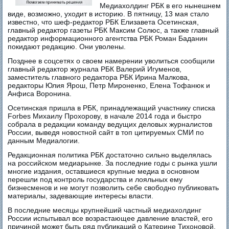
Медиахолдинг РБК в его нынешнем
виде, возможно, уходит в историю. В пятницу, 13 мая стало
известно, что шеф-редактор РБК Елизавета Осетинская,
главный редактор газеты РБК Максим Солюс, а также главный
редактор информационного агентства РБК Роман Баданин
покидают редакцию. Они уволены.
Позднее в соцсетях о своем намерении уволиться сообщили
главный редактор журнала РБК Валерий Игуменов,
заместитель главного редактора РБК Ирина Малкова,
редакторы Юлия Ярош, Петр Мироненко, Елена Тофанюк и
Анфиса Воронина.
Осетинская пришла в РБК, принадлежащий участнику списка
Forbes Михаилу Прохорову, в начале 2014 года и быстро
собрала в редакции команду ведущих деловых журналистов
России, выведя новостной сайт в топ цитируемых СМИ по
данным Медиалогии.
Редакционная политика РБК достаточно сильно выделялась
на российском медиарынке. За последние годы с рынка ушли
многие издания, оставшиеся крупные медиа в основном
перешли под контроль государства и лояльных ему
бизнесменов и не могут позволить себе свободно публиковать
материалы, задевающие интересы власти.
В последние месяцы крупнейший частный медиахолдинг
России испытывал все возрастающее давление властей, его
причиной может быть ряд публикаций о Катерине Тихоновой,