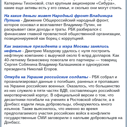
Катерины Тихоновой, стал крупным акционером «Сибура»,
какие еще активы есть у его семьи, и сколько они могут стоить.
На какие деньги живет Народный фронт Владимира
Путина
- Движение Общероссийский народный фронт,
которое основал и возглавляет Владимир Путин, не
раскрывает свои доходы и траты. РБК разбирался с
финансами главной провластной общественной организации,
позиционируемой как борец с коррупцией.
Как знакомые президента и мэра Москвы занялись
нефтью
- Дмитрию Мазурову удалось с нуля построить
нефтяную компанию c выручкой около 6 млрд долларов. Kак
40-летнему бизнесмену помогали его партнеры — товарищ
Сергея Собянина Владимир Калашников и однокурсник
президента Николай Егоров.
Откуда на Украине российские солдаты
- РБК собрал и
проанализировал данные о погибших, раненых и пропавших
на Украине российских военных. Оказалось, что большинство
из них служило в пяти частях ВДВ, составляющих российский
миротворческий корпус. В официальной версии о том, что
десантники погибали на учениях в Ростовской области, а в
Донбасс ездили лишь добровольцы, обнаружилось много
изъянов. Также выяснилось, что именно во время
предполагаемого участия российских войск в конфликте
государственные СМИ заговорили о наплыве добровольцев на
Донбасс.