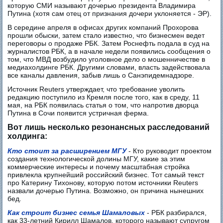
которую СМИ называют дочерью президента Владимира
Путина (хотя сам отец от признания дочери уклоняется - ЭР).
В середине апреля в офисах других компаний Прохорова
прошли обыски, затем стало известно, что бизнесмен ведет
переговоры о продаже РБК. Затем Роснефть подала в суд на
журналистов РБК, а в начале недели появились сообщения о
том, что МВД возбудило уголовное дело о мошенничестве в
медиахолдинге РБК. Другими словами, власть задействовала
все каналы давления, забыв лишь о Санэпидемнадзоре.
Источник Reuters утверждает, что требование уволить
редакцию поступило из Кремля после того, как в среду, 11
мая, на РБК появилась статья о том, что напротив дворца
Путина в Сочи появится устричная ферма.
Вот лишь несколько резонансных расследований
холдинга:
Кто стоит за расширением МГУ
- Кто руководит проектом
создания технологической долины МГУ, какие за этим
коммерческие интересы и почему масштабная стройка
привлекла крупнейший российский бизнес. Тот самый текст
про Катерину Тихонову, которую потом источники Reuters
назвали дочерью Путина. Возможно, он причина нынешних
бед.
Как строит бизнес семья Шамаловых
- РБК разбирался,
как 33-летний Кирилл Шамалов, которого называют супругом