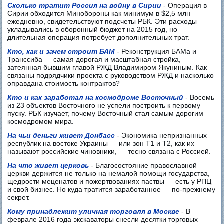
Сколько тратит Россия на войну в Сирии
- Операция в
Сирии обходится Минобороны как минимум в $2,5 млн
ежедневно, свидетельствуют подсчеты РБК. Эти расходы
укладывались в оборонный бюджет на 2015 год, но
длительная операция потребует дополнительных трат.
Кто, как и зачем строит БАМ
- Реконструкция БАМа и
Транссиба — самая дорогая и масштабная стройка,
затеянная бывшим главой РЖД Владимиром Якуниным. Как
связаны подрядчики проекта с руководством РЖД и насколько
оправдана стоимость контрактов?
Кто и как заработал на космодроме Восточный
- Восемь
из 23 объектов Восточного не успели построить к первому
пуску. РБК изучает, почему Восточный стал самым дорогим
космодромом мира.
На чьи деньги живет Донбасс
- Экономика непризнанных
республик на востоке Украины — или зон Т1 и Т2, как их
называют российские чиновники, — тесно связана с Россией.
На что живет церковь
- Благосостояние православной
церкви держится не только на немалой помощи государства,
щедрости меценатов и пожертвованиях паствы — есть у РПЦ
и свой бизнес. Но куда тратится заработанное — по-прежнему
секрет.
Кому принадлежит уличная торговля в Москве
- В
феврале 2016 года экскаваторы снесли десятки торговых