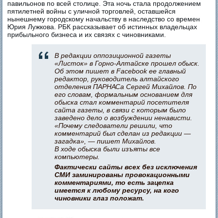
павильонов по всей столице. Эта ночь стала продолжением
пятилетней войны с уличной торговлей, оставшейся
нынешнему городскому начальству в наследство со времен
Юрия Лужкова. РБК рассказывает об истинных владельцах
прибыльного бизнеса и их связях с чиновниками.
В редакции оппозиционной газеты
«Листок» в Горно-Алтайске прошел обыск.
Об этом пишет в Facebook ее главный
редактор, руководитель алтайского
отделения ПАРНАСа Сергей Михайлов. По
его словам, формальным основанием для
обыска стал комментарий посетителя
сайта газеты, в связи с которым было
заведено дело о возбуждении ненависти.
«Почему следователи решили, что
комментарий был сделан из редакции —
загадка», — пишет Михайлов.
В ходе обыска были изъяты все
компьютеры.
Фактически сайты всех без исключения
СМИ заминированы провокационными
комментариями, то есть зацепка
имеется к любому ресурсу, на кого
чиновники глаз положат.