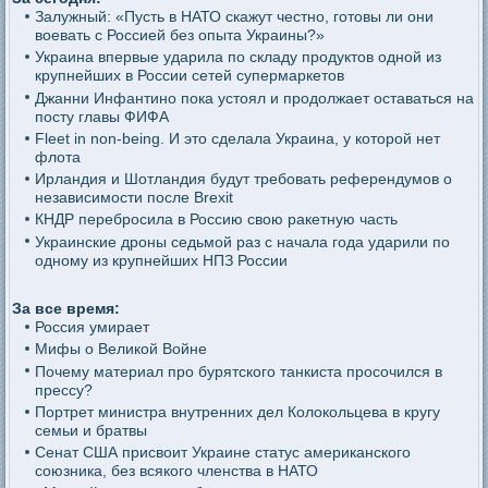
Залужный: «Пусть в НАТО скажут честно, готовы ли они
воевать с Россией без опыта Украины?»
Украина впервые ударила по складу продуктов одной из
крупнейших в России сетей супермаркетов
Джанни Инфантино пока устоял и продолжает оставаться на
посту главы ФИФА
Fleet in non-being. И это сделала Украина, у которой нет
флота
Ирландия и Шотландия будут требовать референдумов о
независимости после Brexit
КНДР перебросила в Россию свою ракетную часть
Украинские дроны седьмой раз с начала года ударили по
одному из крупнейших НПЗ России
За все время:
Россия умирает
Мифы о Великой Войне
Почему материал про бурятского танкиста просочился в
прессу?
Портрет министра внутренних дел Колокольцева в кругу
семьи и братвы
Сенат США присвоит Украине статус американского
союзника, без всякого членства в НАТО