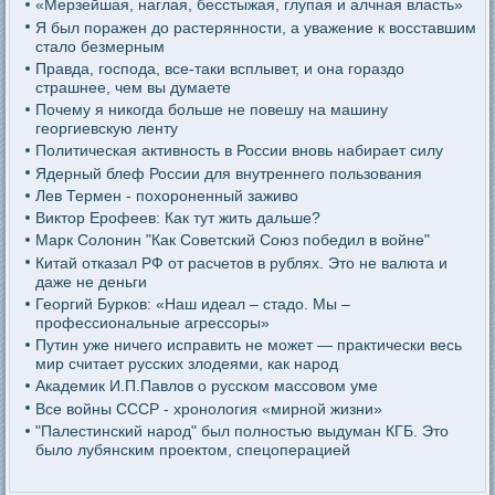
«Мерзейшая, наглая, бесстыжая, глупая и алчная власть»
Я был поражен до растерянности, а уважение к восставшим
стало безмерным
Правда, господа, все-таки всплывет, и она гораздо
страшнее, чем вы думаете
Почему я никогда больше не повешу на машину
георгиевскую ленту
Политическая активность в России вновь набирает силу
Ядерный блеф России для внутреннего пользования
Лев Термен - похороненный заживо
Виктор Ерофеев: Как тут жить дальше?
Марк Солонин "Как Советский Союз победил в войне"
Китай отказал РФ от расчетов в рублях. Это не валюта и
даже не деньги
Георгий Бурков: «Наш идеал – стадо. Мы –
профессиональные агрессоры»
Путин уже ничего исправить не может — практически весь
мир считает русских злодеями, как народ
Академик И.П.Павлов о русском массовом уме
Все войны СССР - хронология «мирной жизни»
"Палестинский народ" был полностью выдуман КГБ. Это
было лубянским проектом, спецоперацией