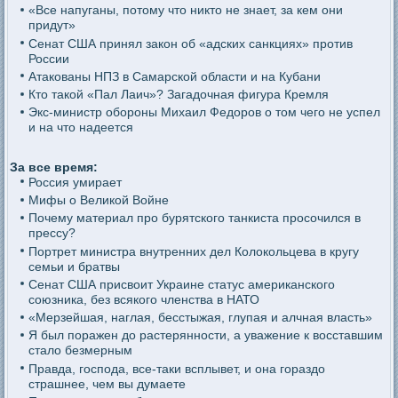
«Все напуганы, потому что никто не знает, за кем они
придут»
Сенат США принял закон об «адских санкциях» против
России
Атакованы НПЗ в Самарской области и на Кубани
Кто такой «Пал Лаич»? Загадочная фигура Кремля
Экс-министр обороны Михаил Федоров о том чего не успел
и на что надеется
За все время:
Россия умирает
Мифы о Великой Войне
Почему материал про бурятского танкиста просочился в
прессу?
Портрет министра внутренних дел Колокольцева в кругу
семьи и братвы
Сенат США присвоит Украине статус американского
союзника, без всякого членства в НАТО
«Мерзейшая, наглая, бесстыжая, глупая и алчная власть»
Я был поражен до растерянности, а уважение к восставшим
стало безмерным
Правда, господа, все-таки всплывет, и она гораздо
страшнее, чем вы думаете