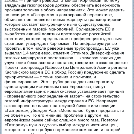
закона — принцип реверса, отмечает Корчемкин, по нему
владельцы газопроводов должны обеспечить возможность
прокачки топлива в обоих направлениях. Это может ударить
по позициям «Газпрома» в долгосрочной перспективе,
объясняет он: появятся новые маршруты транспортировки,
которые составят конкуренцию ныне существующим,
выстроенным газовой монополией. Солидарность ЕС и
выработка единой политики противоречат российской
стратегии, которая предполагает преференции отдельным
странами, утверждает Корчемкин. На инфраструктурные
проекты, в том числе реверсивные трубопроводы, ЕС уже
выделил 1,4 млрд евро, отметил Эттингер. Диверсификация
газовых маршрутов и поставщиков — ключевая задача для
улучшения безопасности поставок, говорится в законопроекте.
Проект газопровода Nabucco (из Центральной Азии и региона
Каспийского моря в ЕС в обход России) предложено сделать
приоритетным — с точки зрения и политики, и
финансирования. Этот трубопровод даст альтернативу
существующим источникам газа Евросоюза, пишут
европарламентарии: новая система устанавливает принцип
«справедливого распределения затрат» на строительство
газовой инфраструктуры между странами ЕС. Напрямую
законопроект не влияет на текущий бизнес или позиции
«Газпрома», убежден Рар: «Монополист будет продавать те
же объемы». По его мнению, проблема в другом: на
европейском рынке сейчас слишком много газа. Поэтому
«Газпрому» нужно сделать выбор между снижением цен,
которого от него требуют германские компании, и потерей