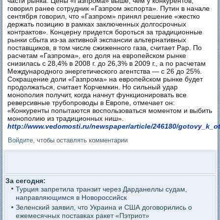
части рынка. Цены «Газпрома» выше, чем у конкурентов,
говорил ранее сотрудник «Газпром экспорта». Путин в начале
сентября говорил, что «Газпром» принял решение «жестко
держать позицию в рамках заключенных долгосрочных
контрактов». Концерну придется бороться за традиционные
рынки сбыта из-за активной экспансии альтернативных
поставщиков, в том числе сжиженного газа, считает Рар. По
расчетам «Газпрома», его доля на европейском рынке
снизилась с 28,4% в 2008 г. до 26,3% в 2009 г., а по расчетам
Международного энергетического агентства — с 26 до 25%.
Сокращение доли «Газпрома» на европейском рынке будет
продолжаться, считает Корчемкин. Но сильный удар
монополия получит, когда начнут функционировать все
реверсивные трубопроводы в Европе, отмечает он:
«Конкуренты попытаются воспользоваться моментом и выбить
монополию из традиционных ниш».
http://www.vedomosti.ru/newspaper/article/246180/gotovy_k_
Войдите
, чтобы оставлять комментарии
За сегодня:
Турция запретила транзит через Дарданеллы судам,
направляющимся в Новороссийск
Зеленский заявил, что Украина и США договорились о
ежемесячных поставках ракет «Пэтриот»