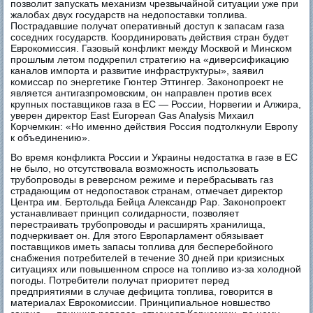
позволит запускать механизм чрезвычайной ситуации уже при
жалобах двух государств на недопоставки топлива.
Пострадавшие получат оперативный доступ к запасам газа
соседних государств. Координировать действия стран будет
Еврокомиссия. Газовый конфликт между Москвой и Минском
прошлым летом подкрепил стратегию на «диверсификацию
каналов импорта и развитие инфраструктуры», заявил
комиссар по энергетике Гюнтер Эттингер. Законопроект не
является антигазпромовским, он направлен против всех
крупных поставщиков газа в ЕС — России, Норвегии и Алжира,
уверен директор East European Gas Analysis Михаил
Корчемкин: «Но именно действия Россия подтолкнули Европу
к объединению».
Во время конфликта России и Украины недостатка в газе в ЕС
не было, но отсутствовала возможность использовать
трубопроводы в реверсном режиме и перебрасывать газ
страдающим от недопоставок странам, отмечает директор
Центра им. Бертольда Бейца Александр Рар. Законопроект
устанавливает принцип солидарности, позволяет
перестраивать трубопроводы и расширять хранилища,
подчеркивает он. Для этого Европарламент обязывает
поставщиков иметь запасы топлива для бесперебойного
cнабжения потребителей в течение 30 дней при кризисных
ситуациях или повышенном спросе на топливо из-за холодной
погоды. Потребители получат приоритет перед
предприятиями в случае дефицита топлива, говорится в
материалах Еврокомиссии. Принципиальное новшество