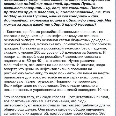
несколько подобных новостей, критики Путина
начинают говорить – ну, вот, все кончилось. Потом
приходят другие новости, и, соответственно, те, кто
поддерживает Путина, начинают говорить – дно
достигнуто, экономика пошла в обратную сторону. Мы
можем за этим какой-то общий тренд уловить?
– Конечно, проблема российской экономики очень сильно
связана с падением цен на нефть, потому что это наш
основной экспорт, это основная статья бюджетных доходов и
основной элемент, можно сказать, покупательной способности
граждан. Но важно для российской экономки было падение,
скажем, с уровня 100 до уровня 50 долларов за баррель. И
говорить, что проблема российской экономики связана с
падением от 50 до 40, – это смешно. Нужно различать
масштаб того, что может на нас повлиять. И конечно, когда
говорят, что цены на нефть так сильно повлияли на
российскую экономику, то надо понимать, что цены на нефть
одинаковые для всех, но вовсе не все страны-экспортеры
переживают такие трудности. Норвегия не переживает,
Великобритания не переживает. Это отчасти связано с
некачественным управлением экономикой последние 10 лет.
Что касается того, как люди говорят – вот негативный сигнал,
вот позитивный сигнал. Нет сомнений, что люди
интерпретируют новости отчасти так, как это требуется для их
общего ощущения. Они имеют какое-то общее ощущение,
связанное с их зарплатой, настроением своих близких. Это