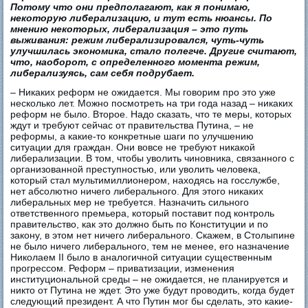
Потому что они предполагают, как я понимаю,
некоторую либерализацию, и тут есть нюансы. По
мнению некоторых, либерализация – это путь
выживания: режим либерализировался, чуть-чуть
улучшилась экономика, стало полегче. Другие считают,
что, наоборот, с определенного момента режим,
либерализуясь, сам себя подрубает.
– Никаких реформ не ожидается. Мы говорим про это уже
несколько лет. Можно посмотреть на три года назад – никаких
реформ не было. Второе. Надо сказать, что те меры, которых
ждут и требуют сейчас от правительства Путина, – не
реформы, а какие-то конкретные шаги по улучшению
ситуации для граждан. Они вовсе не требуют никакой
либерализации. В том, чтобы уволить чиновника, связанного с
организованной преступностью, или уволить человека,
который стал мультимиллионером, находясь на госслужбе,
нет абсолютно ничего либерального. Для этого никаких
либеральных мер не требуется. Назначить сильного
ответственного премьера, который поставит под контроль
правительство, как это должно быть по Конституции и по
закону, в этом нет ничего либерального. Скажем, в Столыпине
не было ничего либерального, тем не менее, его назначение
Николаем II было в аналогичной ситуации существенным
прогрессом. Реформ – приватизации, изменения
институциональной среды – не ожидается, не планируется и
никто от Путина не ждет. Это уже будут проводить, когда будет
следующий президент. А что Путин мог бы сделать, это какие-