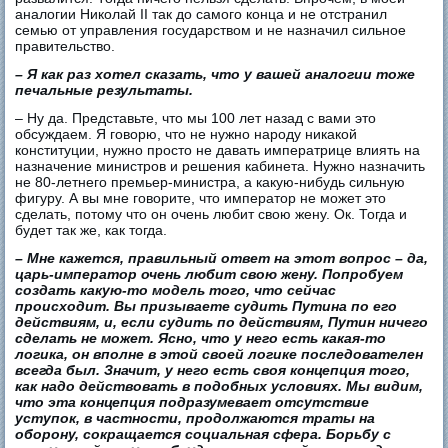
аналогии Николай II так до самого конца и не отстранил
семью от управления государством и не назначил сильное
правительство.
– Я как раз хотел сказать, что у вашей аналогии тоже
печальные результаты.
– Ну да. Представьте, что мы 100 лет назад с вами это
обсуждаем. Я говорю, что не нужно народу никакой
конституции, нужно просто не давать императрице влиять на
назначение министров и решения кабинета. Нужно назначить
не 80-летнего премьер-министра, а какую-нибудь сильную
фигуру. А вы мне говорите, что император не может это
сделать, потому что он очень любит свою жену. Ок. Тогда и
будет так же, как тогда.
– Мне кажется, правильный ответ на этот вопрос – да,
царь-император очень любит свою жену. Попробуем
создать какую-то модель того, что сейчас
происходит. Вы призываете судить Путина по его
действиям, и, если судить по действиям, Путин ничего
сделать не может. Ясно, что у него есть какая-то
логика, он вполне в этой своей логике последователен
всегда был. Значит, у него есть своя концепция того,
как надо действовать в подобных условиях. Мы видим,
что эта концепция подразумевает отсутствие
уступок, в частности, продолжаются траты на
оборону, сокращается социальная сфера. Борьбу с