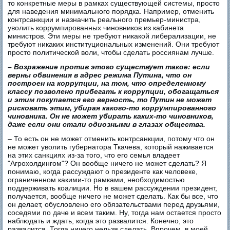
то конкретные меры в рамках существующей системы, просто
для наведения минимального порядка. Например, отменить
контрсанкции и назначить реального премьер-министра,
уволить коррумпированных чиновников из кабинета
министров. Эти меры не требуют никакой либерализации, не
требуют никаких институциональных изменений. Они требуют
просто политической воли, чтобы сделать россиянам лучше.
– Возражение против этого существует такое: если
верны обвинения в адрес режима Путина, что он
построен на коррупции, на том, что определенному
классу позволено прибегать к коррупции, обогащаться
и этим покупается его верность, то Путин не может
рисковать этим, убирая какого-то коррумпированного
чиновника. Он не может убирать каких-то чиновников,
даже если они стали одиозными в глазах общества.
– То есть он не может отменить контрсанкции, потому что он
не может уволить губернатора Ткачева, который наживается
на этих санкциях из-за того, что его семья владеет
"Агрохолдингом"? Он вообще ничего не может сделать? Я
понимаю, когда рассуждают о президенте как человеке,
ограниченном какими-то рамками, необходимостью
поддерживать коалиции. Но в вашем рассуждении президент,
получается, вообще ничего не может сделать. Как бы все, что
он делает, обусловлено его обязательствами перед друзьями,
соседями по даче и всем таким. Ну, тогда нам остается просто
наблюдать и ждать, когда это развалится. Конечно, это
развалится. Тогда ничего нельзя сделать. Впрочем, в моей