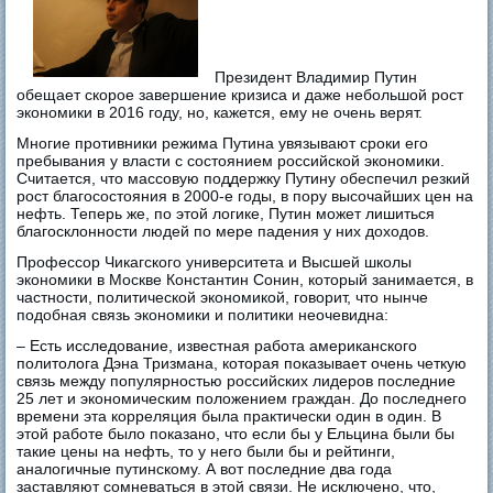
Президент Владимир Путин
обещает скорое завершение кризиса и даже небольшой рост
экономики в 2016 году, но, кажется, ему не очень верят.
Многие противники режима Путина увязывают сроки его
пребывания у власти с состоянием российской экономики.
Считается, что массовую поддержку Путину обеспечил резкий
рост благосостояния в 2000-е годы, в пору высочайших цен на
нефть. Теперь же, по этой логике, Путин может лишиться
благосклонности людей по мере падения у них доходов.
Профессор Чикагского университета и Высшей школы
экономики в Москве Константин Сонин, который занимается, в
частности, политической экономикой, говорит, что нынче
подобная связь экономики и политики неочевидна:
– Есть исследование, известная работа американского
политолога Дэна Тризмана, которая показывает очень четкую
связь между популярностью российских лидеров последние
25 лет и экономическим положением граждан. До последнего
времени эта корреляция была практически один в один. В
этой работе было показано, что если бы у Ельцина были бы
такие цены на нефть, то у него были бы и рейтинги,
аналогичные путинскому. А вот последние два года
заставляют сомневаться в этой связи. Не исключено, что,