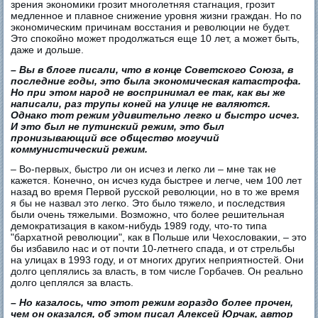
зрения экономики грозит многолетняя стагнация, грозит
медленное и плавное снижение уровня жизни граждан. Но по
экономическим причинам восстания и революции не будет.
Это спокойно может продолжаться еще 10 лет, а может быть,
даже и дольше.
– Вы в блоге писали, что в конце Советского Союза, в
последние годы, это была экономическая катастрофа.
Но при этом народ не воспринимал ее так, как вы же
написали, раз трупы коней на улице не валяются.
Однако тот режим удивительно легко и быстро исчез.
И это был не путинский режим, это был
пронизывающий все общество могучий
коммунистический режим.
– Во-первых, быстро ли он исчез и легко ли – мне так не
кажется. Конечно, он исчез куда быстрее и легче, чем 100 лет
назад во время Первой русской революции, но в то же время
я бы не назвал это легко. Это было тяжело, и последствия
были очень тяжелыми. Возможно, что более решительная
демократизация в каком-нибудь 1989 году, что-то типа
"бархатной революции", как в Польше или Чехословакии, – это
бы избавило нас и от почти 10-летнего спада, и от стрельбы
на улицах в 1993 году, и от многих других неприятностей. Они
долго цеплялись за власть, в том числе Горбачев. Он реально
долго цеплялся за власть.
– Но казалось, что этот режим гораздо более прочен,
чем он оказался, об этом писал Алексей Юрчак, автор