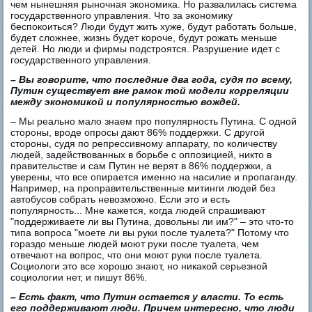
чем нынешняя рыночная экономика. Но развалилась система
государственного управления. Что за экономику
беспокоиться? Люди будут жить хуже, будут работать больше,
будет сложнее, жизнь будет короче, будут рожать меньше
детей. Но люди и фирмы подстроятся. Разрушение идет с
государственного управления.
– Вы говорите, что последние два года, судя по всему,
Путин существует вне рамок той модели корреляции
между экономикой и популярностью вождей.
– Мы реально мало знаем про популярность Путина. С одной
стороны, вроде опросы дают 86% поддержки. С другой
стороны, судя по репрессивному аппарату, по количеству
людей, задействованных в борьбе с оппозицией, никто в
правительстве и сам Путин не верят в 86% поддержки, а
уверены, что все опирается именно на насилие и пропаганду.
Например, на проправительственные митинги людей без
автобусов собрать невозможно. Если это и есть
популярность... Мне кажется, когда людей спрашивают
"поддерживаете ли вы Путина, довольны ли им?" – это что-то
типа вопроса "моете ли вы руки после туалета?" Потому что
гораздо меньше людей моют руки после туалета, чем
отвечают на вопрос, что они моют руки после туалета.
Социологи это все хорошо знают, но никакой серьезной
социологии нет, и пишут 86%.
– Есть факт, что Путин остается у власти. То есть
его поддерживают люди. Причем интересно, что люди