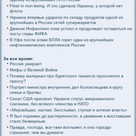
Fleet in non-being. И это сделала Украина, у которой нет
флота
Украина впервые ударила по складу продуктов одной из
крупнейших в России сетей супермаркетов
Джанни Инфантино пока устоял и продолжает оставаться на
посту главы ФИФА
В Уфе после атаки БПЛА горит один из крупнейших
нефтехимических комплексов России
За все время:
Россия умирает
Мифы о Великой Войне
Почему материал про бурятского танкиста просочился в
прессу?
Портрет министра внутренних дел Колокольцева в кругу
семьи и братвы
Сенат США присвоит Украине статус американского
союзника, без всякого членства в НАТО
«Мерзейшая, наглая, бесстыжая, глупая и алчная власть»
Я был поражен до растерянности, а уважение к восставшим
стало безмерным
Правда, господа, все-таки всплывет, и она гораздо
страшнее, чем вы думаете