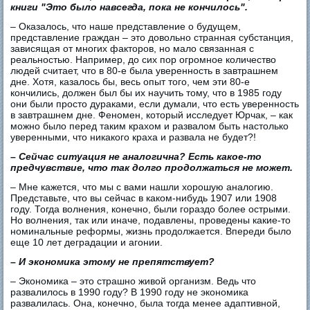
книги "Это было навсегда, пока не кончилось".
– Оказалось, что наше представление о будущем,
представление граждан – это довольно странная субстанция,
зависящая от многих факторов, но мало связанная с
реальностью. Например, до сих пор огромное количество
людей считает, что в 80-е была уверенность в завтрашнем
дне. Хотя, казалось бы, весь опыт того, чем эти 80-е
кончились, должен был бы их научить тому, что в 1985 году
они были просто дураками, если думали, что есть уверенность
в завтрашнем дне. Феномен, который исследует Юрчак, – как
можно было перед таким крахом и развалом быть настолько
уверенными, что никакого краха и развала не будет?!
– Сейчас ситуация не аналогична? Есть какое-то
предчувствие, что так долго продолжаться не может.
– Мне кажется, что мы с вами нашли хорошую аналогию.
Представьте, что вы сейчас в каком-нибудь 1907 или 1908
году. Тогда волнения, конечно, были гораздо более острыми.
Но волнения, так или иначе, подавлены, проведены какие-то
номинальные реформы, жизнь продолжается. Впереди было
еще 10 лет деградации и агонии.
– И экономика этому не препятствует?
– Экономика – это страшно живой организм. Ведь что
развалилось в 1990 году? В 1990 году не экономика
развалилась. Она, конечно, была тогда менее адаптивной,