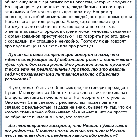
общее ощущение привязывают к новостям, которые получают.
Но в принципе, у нас такое есть, люди больше говорят про
экономику и боятся говорить про политику. Например,
понятно, что любой из миллионов людей, которые посмотрели
Навального про генпрокурора Чайку, страшно возмущен.
Потому что это вообще ни в какие ворота не лезет, как
отвечать за законопорядок в стране может человек, связанный
с организованной преступностью?! Но говорить про это, даже
с соседями, им страшно и неудобно. Поэтому люди говорят
про падение цен на нефть или про рост цен.
– Путин на пресс-конференции говорил о том, что
ждет в следующем году небольшой рост, а потом ждет
чуть-чуть больший рост. Это реалистичный прогноз?
И если это не реалистичный прогноз, то это власть
себя успокаивает или пытается как-то общество
успокоить?
– Я уже, может быть, лет 5 не смотрю, что говорит президент
Путин. Мы выучили за 15 лет, что его слова ничего не значат.
Его действия значат очень много. Но говорит он что угодно.
Оно может быть связано с реальностью, может быть не
связано с реальностью. Я даже не знаю, бывает ли так, что он
кого-то специально обманывает. Мне кажется, что он просто
не обращает внимания на то, что говорит.
– Вы неоднократно говорили, что России нужны какие-
то реформы. С вашей точки зрения, есть ли в России
перспективы для проведения каких-либо реформ?