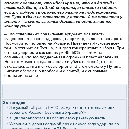
вполне осознают, что идет кризис, что он долгий и
тяжелый. Если, с одной стороны, экономика падает,
если, с другой стороны, его никто не поддерживает,
то Путин бы и не оставался у власти. А он остается у
власти – значит, за этим должна стоять какая-то
конструкция.
– Это совершенно правильный аргумент. Для власти
существенна очень поддержка, например, силового аппарата.
Посмотрите, что было на Украине. Президент Янукович все-
таки, в отличие от Путина, выиграл конкурентные выборы. При
его популярности как минимум 45–50% – в этом нет
сомнений, что его поддерживал огромный пласт населения.
Но в тот момент, когда они начали убивать людей, от него
отказалась элита и силовые органы. В этом смысле у Путина
никаких абсолютно проблем и с элитой, и с силовыми
органами пока нет.
За сегодня:
Залужный: «Пусть в НАТО скажут честно, готовы ли они
воевать с Россией без опыта Украины?»
КНДР перебросила в Россию свою ракетную часть
Украинские дроны седьмой раз с начала года ударили по
одному из крупнейших НПЗ России