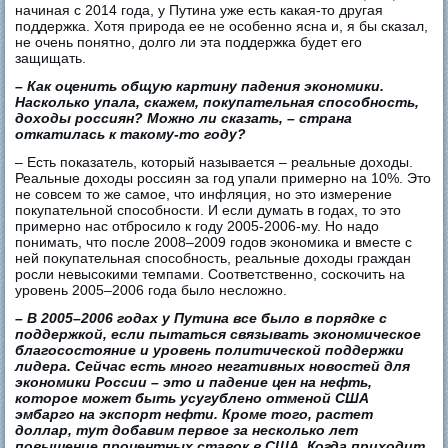
начиная с 2014 года, у Путина уже есть какая-то другая
поддержка. Хотя природа ее не особенно ясна и, я бы сказал,
не очень понятно, долго ли эта поддержка будет его
защищать.
– Как оценить общую картину падения экономики.
Насколько упала, скажем, покупательная способность,
доходы россиян? Можно ли сказать, – страна
откатилась к такому-то году?
– Есть показатель, который называется – реальные доходы.
Реальные доходы россиян за год упали примерно на 10%. Это
не совсем то же самое, что инфляция, но это измерение
покупательной способности. И если думать в годах, то это
примерно нас отбросило к году 2005-2006-му. Но надо
понимать, что после 2008–2009 годов экономика и вместе с
ней покупательная способность, реальные доходы граждан
росли невысокими темпами. Соответственно, соскочить на
уровень 2005–2006 года было несложно.
– В 2005–2006 годах у Путина все было в порядке с
поддержкой, если пытаться связывать экономическое
благосостояние и уровень политической поддержки
лидера. Сейчас есть много негативных новостей для
экономики России – это и падение цен на нефть,
которое может быть усугублено отменой США
эмбарго на экспорт нефти. Кроме того, растет
доллар, тут добавим первое за несколько лет
повышение процентных ставок в США. Когда приходит