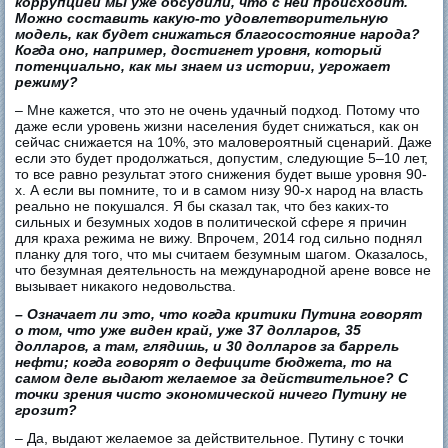
коррупцией мы уже обсудили, что с ней происходит.
Можно составить какую-то удовлетворительную
модель, как будет снижаться благосостояние народа?
Когда оно, например, достигнет уровня, который
потенциально, как мы знаем из истории, угрожает
режиму?
– Мне кажется, что это не очень удачный подход. Потому что
даже если уровень жизни населения будет снижаться, как он
сейчас снижается на 10%, это маловероятный сценарий. Даже
если это будет продолжаться, допустим, следующие 5–10 лет,
то все равно результат этого снижения будет выше уровня 90-
х. А если вы помните, то и в самом низу 90-х народ на власть
реально не покушался. Я бы сказал так, что без каких-то
сильных и безумных ходов в политической сфере я причин
для краха режима не вижу. Впрочем, 2014 год сильно поднял
планку для того, что мы считаем безумным шагом. Оказалось,
что безумная деятельность на международной арене вовсе не
вызывает никакого недовольства.
– Означает ли это, что когда критики Путина говорят
о том, что уже виден край, уже 37 долларов, 35
долларов, а там, глядишь, и 30 долларов за баррель
нефти; когда говорят о дефиците бюджета, то на
самом деле выдают желаемое за действительное? С
точки зрения чисто экономической ничего Путину не
грозит?
– Да, выдают желаемое за действительное. Путину с точки