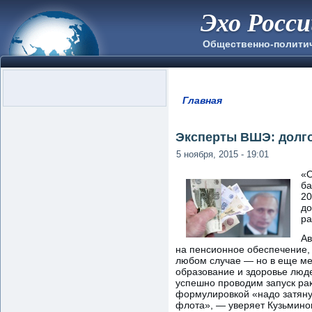
Эхо Росс
Общественно-полити
Главная
Вы здесь
Эксперты ВШЭ: долго
5 ноября, 2015 - 19:01
«О
ба
20
до
ра
Ав
на пенсионное обеспечение, 
любом случае — но в еще мен
образование и здоровье люде
успешно проводим запуск рак
формулировкой «надо затянуть
флота», — уверяет Кузьмино