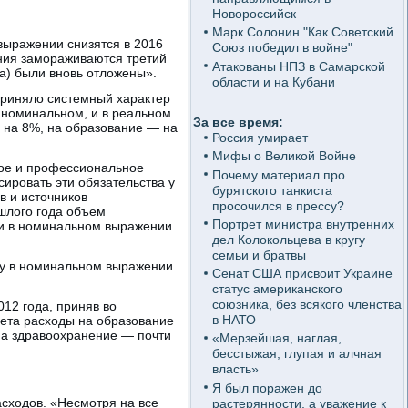
Новороссийск
Марк Солонин "Как Советский
выражении снизятся в 2016
Союз победил в войне"
ния замораживаются третий
Атакованы НПЗ в Самарской
а) были вновь отложены».
области и на Кубани
приняло системный характер
 номинальном, и в реальном
За все время:
 на 8%, на образование — на
Россия умирает
Мифы о Великой Войне
ное и профессиональное
Почему материал про
ровать эти обязательства у
бурятского танкиста
в и источников
просочился в прессу?
шлого года объем
Портрет министра внутренних
или в номинальном выражении
дел Колокольцева в кругу
семьи и братвы
ду в номинальном выражении
Сенат США присвоит Украине
статус американского
союзника, без всякого членства
12 года, приняв во
в НАТО
чета расходы на образование
на здравоохранение — почти
«Мерзейшая, наглая,
бесстыжая, глупая и алчная
власть»
Я был поражен до
асходов. «Несмотря на все
растерянности, а уважение к