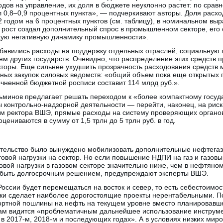
дов на управление, их доля в бюджете неуклонно растет: по срав
ил 0,8–0,9 процентных пункта», — подчеркивают авторы. Доля расхо
 годом на 6 процентных пунктов (см. таблицу), в номинальном вы
 рост создал дополнительный спрос в промышленном секторе, его 
щую негативную динамику промышленности».
обавились расходы на поддержку отдельных отраслей, социальную
м других государств. Очевидно, что распределение этих средств 
вторы. Еще сильнее ухудшить прозрачность расходования средств
ных закупок силовых ведомств: «общий объем пока еще открытых г
очненной бюджетной росписи составит 114 млрд руб.».
ьминов предлагает решать переходом к «более компактному государ
контрольно-надзорной деятельности — перейти, наконец, на рис
ам ректора ВШЭ, прямые расходы на систему проверяющих органо
цениваются в сумму от 1,5 трлн до 5 трлн руб. в год.
тельство было вынуждено мобилизовать дополнительные нефтега
говой нагрузки на сектор. Но если повышение НДПИ на газ и газов
вой нагрузки в газовом секторе значительно ниже, чем в нефтяно
 быть долгосрочным решением, предупреждают эксперты ВШЭ.
оссии будет перемещаться на восток и север, то есть себестоимос
зки сделает наиболее дорогостоящие проекты нерентабельными. 
ортной пошлины на нефть на текущем уровне вместо планировав
рам видится «проблематичным дальнейшее использование инструм
 в 2017-м, 2018-м и последующих годах». А в условиях низких мир