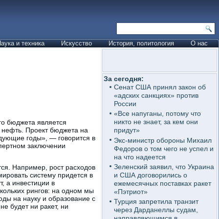
аука и техника
Искусство
История, политология
О нас
За сегодня:
Сенат США принял закон об
«адских санкциях» против
России
«Все напуганы, потому что
никто не знает, за кем они
о бюджета является
а нефть. Проект бюджета на
придут»
дующие годы», — говорится в
Экс-министр обороны Михаил
пертном заключении
Федоров о том чего не успел и
на что надеется
Зеленский заявил, что Украина
ся. Например, рост расходов
и США договорились о
мировать систему придется в
, а инвестиции в
ежемесячных поставках ракет
кольких рингов: на одном мы
«Пэтриот»
оды на науку и образование с
Турция запретила транзит
е будет ни ракет, ни
через Дарданеллы судам,
направляющимся в