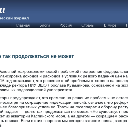
ии
ческий журнал
Главная
Блоги
Россия
Страны
В мире
Н
 так продолжаться не может
сновной макроэкономической проблемой построения федеральног
лансировка доходов и расходов в условиях резкого падения цен н
16 год показывает, что решение этой проблемы отложено на после
кладе ректора НИУ ВШЭ Ярослава Кузьминова, основанном на экс
зличных подразделений университета.
торы предупреждают, что времени на решение проблемы не остает
несмотря на сокращение индексации пенсий, означает, что рефор
ее благоприятных условиях. Траты на госаппарат и оборону растут
й падают — долго так продолжаться не может. «Не существует нес
ет из акватории Каспийского моря, а на другом — сокращаем расх
 пояса». Если в этих вопросах мы сегодня затянем пояса, завтра н
в.