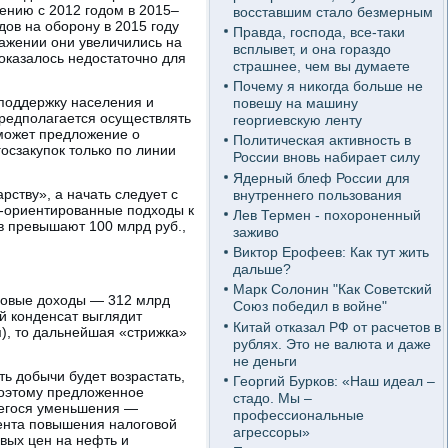
нению с 2012 годом в 2015–
восставшим стало безмерным
дов на оборону в 2015 году
Правда, господа, все-таки
ражении они увеличились на
всплывет, и она гораздо
оказалось недостаточно для
страшнее, чем вы думаете
Почему я никогда больше не
 поддержку населения и
повешу на машину
предполагается осуществлять
георгиевскую ленту
 может предложение о
Политическая активность в
осзакупок только по линии
России вновь набирает силу
Ядерный блеф России для
ству», а начать следует с
внутреннего пользования
к-ориентированные подходы к
Лев Термен - похороненный
в превышают 100 млрд руб.,
заживо
Виктор Ерофеев: Как тут жить
дальше?
Марк Солонин "Как Советский
зовые доходы — 312 млрд
Союз победил в войне"
ый конденсат выглядит
Китай отказал РФ от расчетов в
м), то дальнейшая «стрижка»
рублях. Это не валюта и даже
не деньги
ть добычи будет возрастать,
Георгий Бурков: «Наш идеал –
Поэтому предложенное
стадо. Мы –
шегося уменьшения —
профессиональные
ента повышения налоговой
агрессоры»
овых цен на нефть и