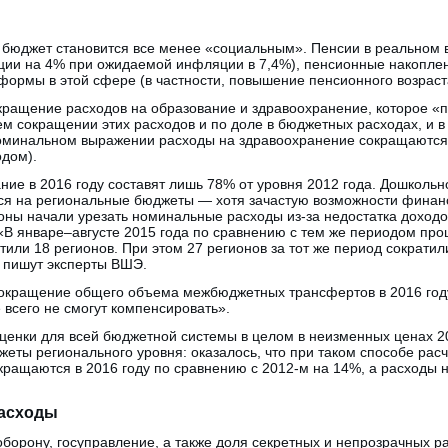
 бюджет становится все менее «социальным». Пенсии в реальном 
ации на 4% при ожидаемой инфляции в 7,4%), пенсионные накопле
формы в этой сфере (в частности, повышение пенсионного возраст
окращение расходов на образование и здравоохранение, которое «
м сокращении этих расходов и по доле в бюджетных расходах, и в
номинальном выражении расходы на здравоохранение сокращаются
одом).
ние в 2016 году составят лишь 78% от уровня 2012 года. Дошколь
я на региональные бюджеты — хотя зачастую возможности финанси
гионы начали урезать номинальные расходы из-за недостатка доходо
В январе–августе 2015 года по сравнению с тем же периодом про
или 18 регионов. При этом 27 регионов за тот же период сократ
 пишут эксперты ВШЭ.
сокращение общего объема межбюджетных трансфертов в 2016 го
 всего не смогут компенсировать».
ценки для всей бюджетной системы в целом в неизменных ценах 20
ты регионального уровня: оказалось, что при таком способе рас
кращаются в 2016 году по сравнению с 2012-м на 14%, а расходы 
асходы
оборону, госуправление, а также доля секретных и непрозрачных р