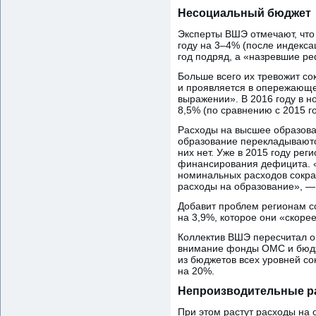
Несоциальный бюджет
Эксперты ВШЭ отмечают, что
году на 3–4% (после индекс
год подряд, а «назревшие ре
Больше всего их тревожит с
и проявляется в опережающе
выражении». В 2016 году в 
8,5% (по сравнению с 2015 г
Расходы на высшее образова
образование перекладываютс
них нет. Уже в 2015 году ре
финансирования дефицита. «
номинальных расходов сократ
расходы на образование», —
Добавит проблем регионам 
на 3,9%, которое они «скорее
Коллектив ВШЭ пересчитал о
внимание фонды ОМС и бюдже
из бюджетов всех уровней со
на 20%.
Непроизводительные р
При этом растут расходы на 