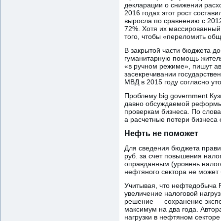
декларации о снижении расхо
2016 годах этот рост состав
выросла по сравнению с 2012
72%. Хотя их массированный
того, чтобы «переломить об
В закрытой части бюджета д
гуманитарную помощь жителя
«в ручном режиме», пишут а
засекречивании государствен
МВД в 2015 году согласно ут
Проблему big government Куз
давно обсуждаемой реформы 
проверкам бизнеса. По слов
а расчетные потери бизнеса о
Нефть не поможет
Для сведения бюджета прави
руб. за счет повышения нало
оправданным (уровень налого
нефтяного сектора не может
Учитывая, что нефтедобыча Р
увеличение налоговой нагру
решение — сохранение эксп
максимум на два года. Авто
нагрузки в нефтяном секторе