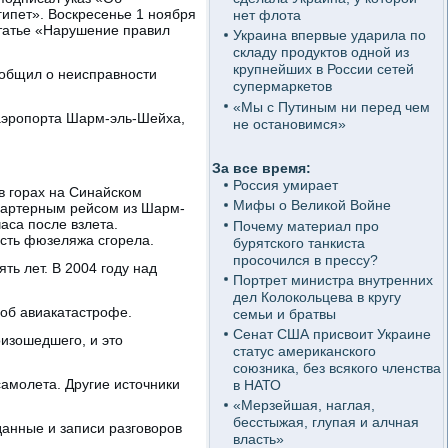
гипет». Воскресенье 1 ноября
нет флота
статье «Нарушение правил
Украина впервые ударила по
складу продуктов одной из
крупнейших в России сетей
ообщил о неисправности
супермаркетов
«Мы с Путиным ни перед чем
аэропорта Шарм-эль-Шейха,
не остановимся»
За все время:
Россия умирает
 в горах на Синайском
Мифы о Великой Войне
 чартерным рейсом из Шарм-
аса после взлета.
Почему материал про
асть фюзеляжа сгорела.
бурятского танкиста
просочился в прессу?
ть лет. В 2004 году над
Портрет министра внутренних
дел Колокольцева в кругу
об авиакатастрофе.
семьи и братвы
Сенат США присвоит Украине
оизошедшего, и это
статус американского
союзника, без всякого членства
амолета. Другие источники
в НАТО
«Мерзейшая, наглая,
бесстыжая, глупая и алчная
данные и записи разговоров
власть»