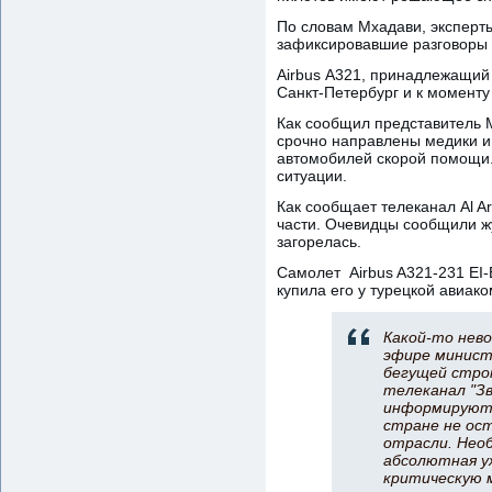
По словам Мхадави, эксперты
зафиксировавшие разговоры 
Airbus А321, принадлежащий
Санкт-Петербург и к моменту
Как сообщил представитель 
срочно направлены медики и
автомобилей скорой помощи.
ситуации.
Как сообщает телеканал Al A
части. Очевидцы сообщили ж
загорелась.
Самолет Airbus A321-231 EI-
купила его у турецкой авиако
Какой-то нево
эфире минист
бегущей стро
телеканал "З
информируют о
стране не ос
отрасли. Необ
абсолютная у
критическую м