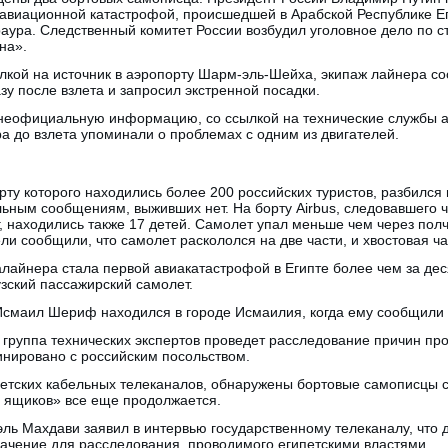
 авиационной катастрофой, происшедшей в Арабской Республике Е
раура. Следственный комитет России возбудил уголовное дело по 
на».
кой на источник в аэропорту Шарм-эль-Шейха, экипаж лайнера с
зу после взлета и запросил экстренной посадки.
 неофициальную информацию, со ссылкой на технические службы 
а до взлета упоминали о проблемах с одним из двигателей.
рту которого находились более 200 российских туристов, разбился
льным сообщениям, выживших нет. На борту Airbus, следовавшего
, находились также 17 детей. Самолет упал меньше чем через полч
и сообщили, что самолет раскололся на две части, и хвостовая ч
лайнера стала первой авиакатастрофой в Египте более чем за деся
ский пассажирский самолет.
Исмаил Шериф находился в городе Исмаилия, когда ему сообщили 
 группа технических экспертов проведет расследование причин пр
инировано с российским посольством.
петских кабельных телеканалов, обнаружены бортовые самописцы с
х ящиков» все еще продолжается.
ь Махдави заявил в интервью государственному телеканалу, что 
чение для расследования, проводимого египетскими властями.