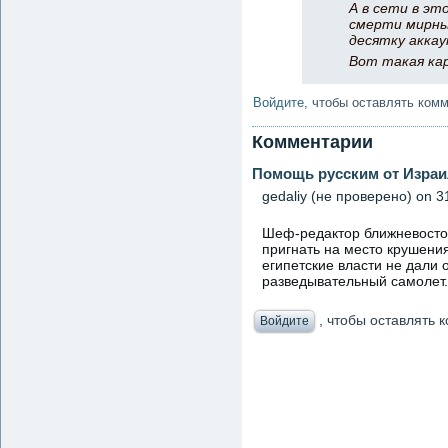
А в сети в эт
смерти мирных
десятку аккау
Вот такая ка
Войдите
, чтобы оставлять ком
Комментарии
Помощь русским от Израи
gedaliy (не проверено)
on 31
Шеф-редактор ближневосточ
пригнать на место крушени
египетские власти не дали 
разведывательный самолет.
, чтобы оставлять
Войдите