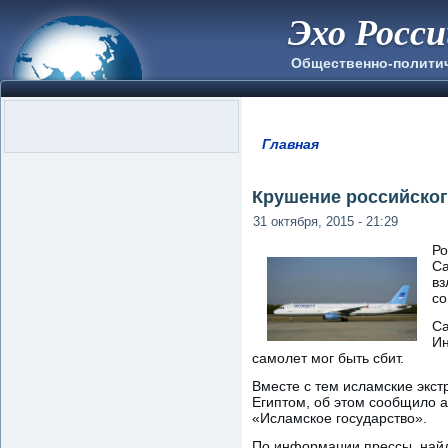
Эхо Росс
Общественно-полити
Главная
Вы здесь
Крушение российског
31 октября, 2015 - 21:29
Ро
Са
вз
со
Са
Ин
самолет мог быть сбит.
Вместе с тем исламские экст
Египтом, об этом сообщило а
«Исламское государство».
По информации прессы, найд