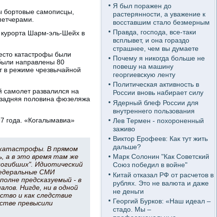
Я был поражен до
ны бортовые самописцы,
растерянности, а уважение к
петчерами.
восставшим стало безмерным
Правда, господа, все-таки
 курорта Шарм-эль-Шейх в
всплывет, и она гораздо
страшнее, чем вы думаете
место катастрофы были
Почему я никогда больше не
 были направлены 80
повешу на машину
т в режиме чрезвычайной
георгиевскую ленту
Политическая активность в
ий самолет развалился на
России вновь набирает силу
ю задняя половина фюзеляжа
Ядерный блеф России для
внутреннего пользования
97 года. «Когалымавиа»
Лев Термен - похороненный
заживо
Виктор Ерофеев: Как тут жить
дальше?
иакатастрофы. В прямом
ь, а в это время там же
Марк Солонин "Как Советский
погибших". Идиотический
Союз победил в войне"
федеральные СМИ
Китай отказал РФ от расчетов в
полне предсказуемый - в
рублях. Это не валюта и даже
ов. Нигде, ни в одной
не деньги
ство и как следствие
Георгий Бурков: «Наш идеал –
стве превысили
стадо. Мы –