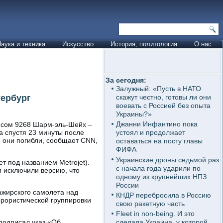
аука и техника
Искусство
История, политология
О нас
За сегодня:
Залужный: «Пусть в НАТО
тербург
скажут честно, готовы ли они
воевать с Россией без опыта
Украины?»
Джанни Инфантино пока
ейсом 9268 Шарм-эль-Шейх –
а спустя 23 минуты после
устоял и продолжает
е они погибли, сообщает CNN,
оставаться на посту главы
ФИФА
Украинские дроны седьмой раз
 под названием Metrojet).
с начала года ударили по
 исключили версию, что
одному из крупнейших НПЗ
России
сажирского самолета над
КНДР перебросила в Россию
ррористической группировки
свою ракетную часть
Fleet in non-being. И это
подписал указ «Об
сделала Украина, у которой