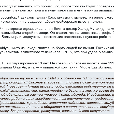
 смогут установить, что произошло, после того как будут провере
между членами экипажа и между пилотами и египетскими авиадис
 российской авиакомпании «Когалымавиа», вылетел из египетского
 исчезновения с радаров набрал крейсерскую высоту полета.
Министерства здравоохранения Египта доктор Халед Мугахид, на 
 автомобили скорой помощи. Он сказал, что на место катастрофы
 Больницы и медпункты в нескольких населенных пунктах работаю
rabiya, никто из находившихся на борту людей не выжил. Российск
урналистам египетского телеканала ON TV, что при ударе о земл
ETJ эксплуатировался 19 лет. Он совершил первый полет в мае 19
мпании Onur Air, а та — у ливанской компании Middle East Airlines.
образимый трэш в сети, в СМИ и особенно на ТВ по поводу ав
р транспорта!! Соколов впаривает, что связь с самолето
м ест
кой "президент Путин выразил соболезнования родственникам 
везда" впаривает, что катастрофы не было, а в это же время 
б объявленном завтра трауре. Театр абсурда. И собственно в
талось работающих государственных институтов и профессионал
разованность, мракобесие, животная жадность, агрессия, холуй
же некомпетентность в обществе и соответственно в государ
ассу. Все разворовано, разрушено, сломано. И вот результат.