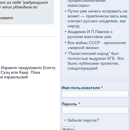
профессиональные
ют из себя "радующихся
агрессоры»
у этих ублюдков по
Путин уже ничего исправить не
может — практически весь мир
ливает.
считает русских злодеями, как
народ
Академик И.П.Павлов о
русском массовом уме
Все войны СССР - хронология
«мирной жизни»
"Палестинский народ" был
полностью выдуман КГБ. Это
было лубянским проектом,
о Израиля предложило Египту
спецоперацией
 Суэц или Каир. Пока
ог
израильский
Имя пользователя
*
Пароль
*
Забыли пароль?