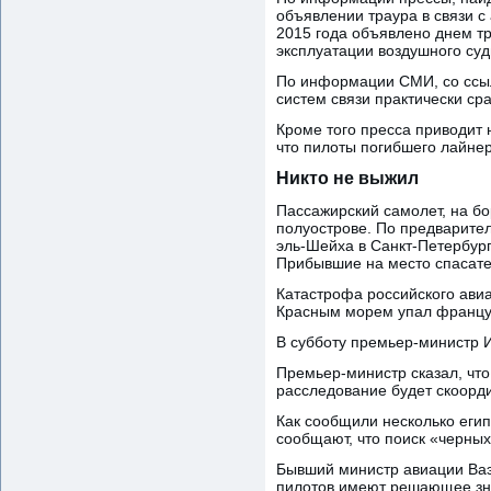
объявлении траура в связи с
2015 года объявлено днем т
эксплуатации воздушного суд
По информации СМИ, со ссыл
систем связи практически сра
Кроме того пресса приводит
что пилоты погибшего лайнер
Никто не выжил
Пассажирский самолет, на бо
полуострове. По предварите
эль-Шейха в Санкт-Петербург
Прибывшие на место спасател
Катастрофа российского авиа
Красным морем упал француз
В субботу премьер-министр 
Премьер-министр сказал, что
расследование будет скоорд
Как сообщили несколько еги
сообщают, что поиск «черны
Бывший министр авиации Ваэл
пилотов имеют решающее зна