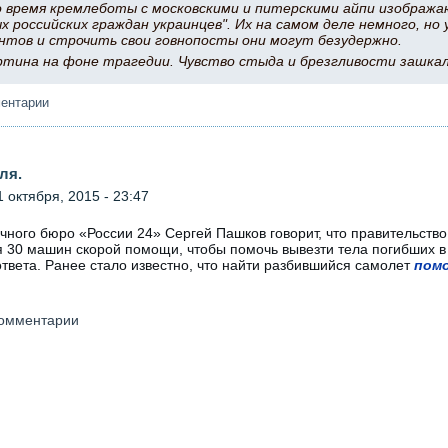
о время кремлеботы с московскими и питерскими айпи изобража
 российских граждан украинцев". Их на самом деле немного, но 
нтов и строчить свои говнопосты они могут безудержно.
ртина на фоне трагедии. Чувство стыда и брезгливости зашка
ментарии
ля.
 октября, 2015 - 23:47
ного бюро «России 24» Сергей Пашков говорит, что правительств
я 30 машин скорой помощи, чтобы помочь вывезти тела погибших в
ответа. Ранее стало известно, что найти разбившийся самолет
пом
 комментарии