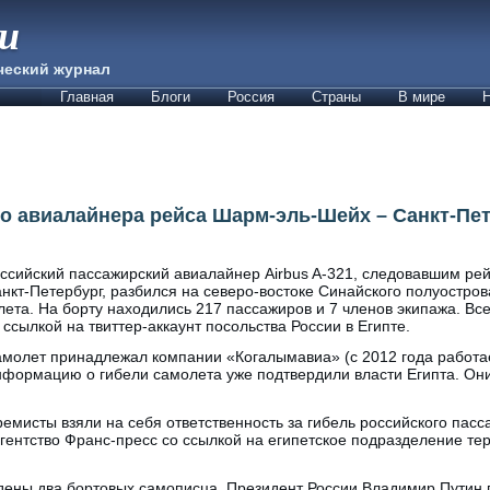
ии
ческий журнал
Главная
Блоги
Россия
Страны
В мире
Н
о авиалайнера рейса Шарм-эль-Шейх – Санкт-Пе
ссийский пассажирский авиалайнер Airbus A-321, следовавшим р
нкт-Петербург, разбился на северо-востоке Синайского полуостров
лета. На борту находились 217 пассажиров и 7 членов экипажа. Вс
 ссылкой на твиттер-аккаунт посольства России в Египте.
молет принадлежал компании «Когалымавиа» (с 2012 года работает
формацию о гибели самолета уже подтвердили власти Египта. Они
ремисты взяли на себя ответственность за гибель российского пас
гентство Франс-пресс со ссылкой на египетское подразделение те
ены два бортовых самописца. Президент России Владимир Путин 