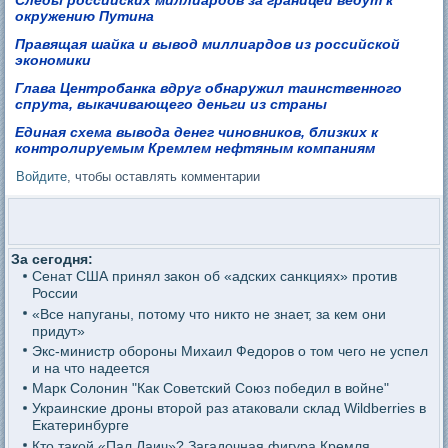
Следы российских миллиардов за границей ведут к
окружению Путина
Правящая шайка и вывод миллиардов из российской
экономики
Глава Центробанка вдруг обнаружил таинственного
спрута, выкачивающего деньги из страны
Единая схема вывода денег чиновников, близких к
контролируемым Кремлем нефтяным компаниям
Войдите
, чтобы оставлять комментарии
За сегодня:
Сенат США принял закон об «адских санкциях» против
России
«Все напуганы, потому что никто не знает, за кем они
придут»
Экс-министр обороны Михаил Федоров о том чего не успел
и на что надеется
Марк Солонин "Как Советский Союз победил в войне"
Украинские дроны второй раз атаковали склад Wildberries в
Екатеринбурге
Кто такой «Пал Лаич»? Загадочная фигура Кремля