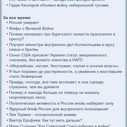
Гарри Каспаров объявил войну либеральной тусовке
За все время:
Россия умирает
Мифы о Великой Войне
Почему материал про бурятского танкиста просочился в
прессу?
Портрет министра внутренних дел Колокольцева в кругу
семьи и братвы
Сенат США присвоит Украине статус американского
союзника, без всякого членства в НАТО
«Мерзейшая, наглая, бесстыжая, глупая и алчная власть»
Я был поражен до растерянности, а уважение к восставшим
стало безмерным
Правда, господа, все-таки всплывет, и она гораздо
страшнее, чем вы думаете
Почему я никогда больше не повешу на машину
георгиевскую ленту
Политическая активность в России вновь набирает силу
Ядерный блеф России для внутреннего пользования
Лев Термен - похороненный заживо
Виктор Ерофеев: Как тут жить дальше?
Марк Солонин "Как Советский Союз победил в войне"