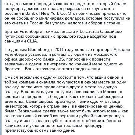
это дело может породить скандал вроде того, который более
полутора десятков лет назад разразился вокруг счетов
россиян в Bank of New York Co. Этот банк позже признал, что
он не сообщил о миллиардах долларов, которые поступили на
его счета из России без уплаты налогов и сборов в стране.
Братья Ротенберги - символ власти и богатства ближайших
путинских сообщников - с прошлого года находятся под
санкциями США.
По данным Bloomberg, в 2011 году деловые партнеры Аркадия
Ротенберга установили контакт с людьми из московского
офиса цюрихского банка UBS, попросив их провести
зеркальные сделки в интересах по крайней мере одного из
братьев... Банк отказался от этого предложения.
Смысл зеркальной сделки состоит в том, что акции одной и
той же компании сначала покупаются в одном месте за одну
валюту, после чего продаются в другом месте за другую
валюту. В данном случае покупки совершались в Москве, а
сделки по продаже - в Лондоне. Как отмечают собеседники
агентства, банки широко практикуют такие сделки от лица
инвесторов, которые ограничены в инвестировании ценных
бумаг. Зеркальные сделки также могут быть использованы как
альтернативный способ конвертации рублей в иностранную
валюту и их вывода за рубеж, что может облегчить бегство
капиталов и уклонение от контрольных процедур,
препятствующих отмыванию денег.