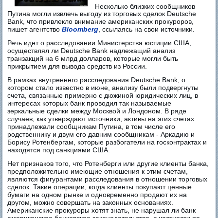
Несколько близких сообщников
Путина могли извлечь выгоду из торговых сделок Deutsche
Bank, что привлекло внимание американских прокуроров,
пишет агентство
Bloomberg
, ссылаясь на свои источники.
Речь идет о расследовании Министерства юстиции США,
осуществлял ли Deutsche Bank надлежащий анализ
транзакций на 6 млрд долларов, которые могли быть
прикрытием для вывода средств из России.
В рамках внутреннего расследования Deutsche Bank, о
котором стало известно в июне, анализу были подвергнуты
счета, связанные примерно с дюжиной юридических лиц, в
интересах которых банк проводил так называемые
зеркальные сделки между Москвой и Лондоном. В ряде
случаев, как утверждают источники, активы на этих счетах
принадлежали сообщникам Путина, в том числе его
родственнику и двум его давним сообщникам - Аркадию и
Борису Ротенбергам, которые разбогатели на госконтрактах и
находятся под санкциями США.
Нет признаков того, что Ротенберги или другие клиенты банка,
предположительно имеющие отношения к этим счетам,
являются фигурантами расследования в отношении торговых
сделок. Такие операции, когда клиенты покупают ценные
бумаги на одном рынке и одновременно продают их на
другом, можно совершать на законных основаниях.
Американские прокуроры хотят знать, не нарушал ли банк