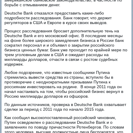
американское банковское законодательство, в частности по
борьбе с отмыванием денег.
Deutsche Bank отказался предоставить какие-либо
подробности расследования. Банк говорит, что держит
регуляторов в США и Европе в курсе своих выводов.
Процесс расследования бросает дополнительную тень на
Deutsche Bank и его московский офис. В последние месяцы
на фоне более широкого замедления бизнеса в России банк
сократил персонал и и объявил о закрытии российского
бизнеса ценных бумаг. Банк уже проходит по крайней мере по
трем уголовным делам в США и ожидает расходы на
миллиарды долларов, отчасти в связи с ростом судебных
издержек.
Любое подозрение, что известные сообщники Путина
стремились вывести средства из страны, вступило бы в
противоречие с неоднократными призывами Путина к
россиянам инвестировать на родине. В конце 2011 года он
начал настаивать на том, чтобы российский бизнес вернул в
Россию миллиарды долларов из офшоров.
По данным источников, проверка в Deutsche Bank охватывает
сделки за период с 2011 года по начало 2015 года.
Как сообщил высокопоставленный российский чиновник,
Путин осведомлен о расследовании Deutsche Bank и о
заявлениях по поводу причастности Ротенбергов. По словам
этого человека, высшие должностные лица беспокоятся, что