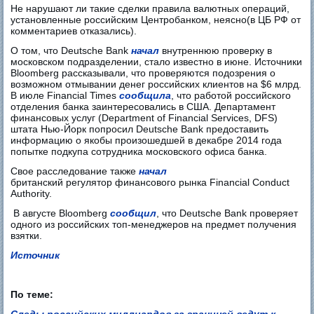
Не нарушают ли такие сделки правила валютных операций,
установленные российским Центробанком, неясно(в ЦБ РФ от
комментариев отказались).
О том, что Deutsche Bank
начал
внутреннюю проверку в
московском подразделении, стало известно в июне. Источники
Bloomberg рассказывали, что проверяются подозрения о
возможном отмывании денег российских клиентов на $6 млрд.
В июле Finanсial Times
сообщила
, что работой российского
отделения банка заинтересовались в США. Департамент
финансовых услуг (Department of Financial Services, DFS)
штата Нью-Йорк попросил Deutsche Bank предоставить
информацию о якобы произошедшей в декабре 2014 года
попытке подкупа сотрудника московского офиса банка.
Свое расследование также
начал
британский регулятор финансового рынка Financial Conduct
Authority.
В августе Bloomberg
cообщил
, что Deutsche Bank проверяет
одного из российских топ-менеджеров на предмет получения
взятки.
Источник
По теме: