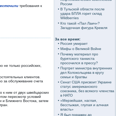
России
жесточили
требования к
В Тульской области после
удара БПЛА горит склад
Wildberries
Кто такой «Пал Лаич»?
Загадочная фигура Кремля
За все время:
Россия умирает
Мифы о Великой Войне
Почему материал про
бурятского танкиста
просочился в прессу?
о не только российских,
Портрет министра внутренних
дел Колокольцева в кругу
семьи и братвы
остоятельных клиентов.
но за обслуживание счета
Сенат США присвоит Украине
статус американского
союзника, без всякого членства
о к ним от двух швейцарских
в НАТО
 этом пересмотр условий
«Мерзейшая, наглая,
 и Ближнего Востока, затем
тран.
бесстыжая, глупая и алчная
власть»
Я был поражен до