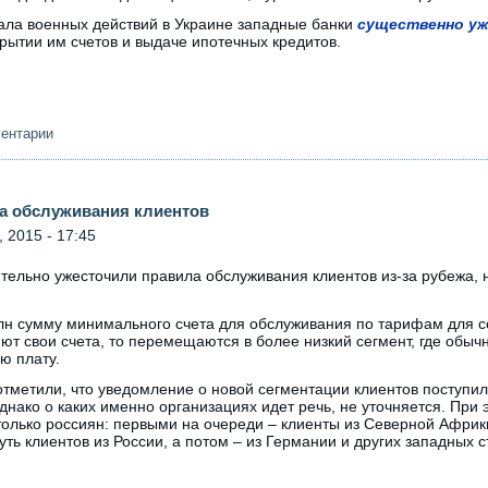
ала военных действий в Украине западные банки
существенно у
рытии им счетов и выдаче ипотечных кредитов.
ментарии
а обслуживания клиентов
 2015 - 17:45
ельно ужесточили правила обслуживания клиентов из-за рубежа, н
лн сумму минимального счета для обслуживания по тарифам для с
т свои счета, то перемещаются в более низкий сегмент, где обыч
ю плату.
тметили, что уведомление о новой сегментации клиентов поступил
однако о каких именно организациях идет речь, не уточняется. При
только россиян: первыми на очереди – клиенты из Северной Африки
ть клиентов из России, а потом – из Германии и других западных с