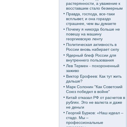
растерянности, а уважение к
восставшим стало безмерным
Правда, господа, все-таки
всплывет, и она гораздо
страшнее, чем вы думаете
Почему я никогда больше не
повешу на машину
георгиевскую ленту
Политическая активность в
России вновь набирает силу
Ядерный блеф России для
внутреннего пользования
Лев Термен - похороненный
заживо
Виктор Ерофеев: Как тут жить
дальше?
Марк Солонин "Как Советский
Союз победил в войне"
Китай отказал РФ от расчетов в
рублях. Это не валюта и даже
не деньги
Георгий Бурков: «Наш идеал –
стадо. Мы –
профессиональные