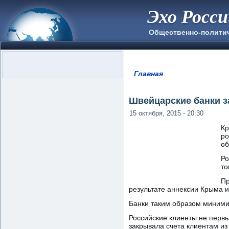
Эхо Росс
Общественно-полити
Главная
Вы здесь
Швейцарские банки з
15 октября, 2015 - 20:30
Кр
ро
об
Ро
то
Пр
результате аннексии Крыма и
Банки таким образом миними
Российские клиенты не первые
закрывала счета клиентам из