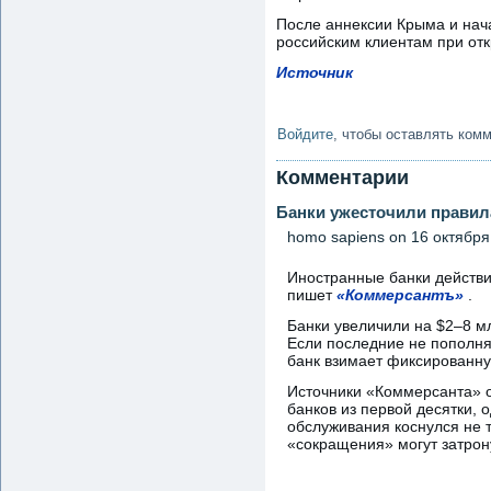
После аннексии Крыма и нач
российским клиентам при отк
Источник
Войдите
, чтобы оставлять ком
Комментарии
Банки ужесточили правил
homo sapiens
on 16 октября,
Иностранные банки действит
пишет
«Коммерсантъ»
.
Банки увеличили на $2–8 м
Если последние не пополняю
банк взимает фиксированну
Источники «Коммерсанта» о
банков из первой десятки, 
обслуживания коснулся не 
«сокращения» могут затрону