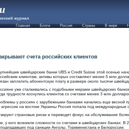
ии
ческий журнал
Главная
Блоги
Россия
Страны
В мире
Н
акрывают счета российских клиентов
упнейшие швейцарские банки UBS и Сredit Suisse этой осенью нач
ссийским клиентам, активы которых составляют менее 5 млн доллар
язан заплатить абонентскую плату в размере около тысячи швейца
ссияне уже сталкивались с подобными мерами швейцарских банков
гда трудности коснулись клиентов со счетами менее 3 млн долларо
облемы у россиян с зарубежными банками начались еще весной пр
 агрессии на востоке Украины Россия попала под международные 
зируют страновые риски и переводят фокус на обслуживание более
, у кого возникли сложности со счетами в швейцарских банках. В 20
 подпадавших под санкции Анголы, Туркменистана и Белоруссии.