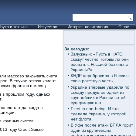
аука и техника
Искусство
История, политология
О нас
За сегодня:
Залужный: «Пусть в НАТО
скажут честно, готовы ли они
воевать с Россией без опыта
Украины?»
КНДР перебросила в Россию
али массово закрывать счета
ов. В случае отказа клиент
свою ракетную часть
рских франков в месяц.
Украина впервые ударила по
складу продуктов одной из
 в прошлом году, однако
крупнейших в России сетей
в.
супермаркетов
ошлого года, когда в
Fleet in non-being. И это
санкции.
сделала Украина, у которой
нет флота
 крупных счетов.
В Уфе после атаки БПЛА горит
13 году Credit Suisse
один из крупнейших
нефтехимических комплексов