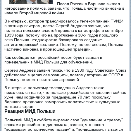
Посол России в Варшаве вызвал
негодование поляков, заявив, что Польша частично виновна в
начале Второй мировой войны.
В интервью, которое транслировалось телекомпанией TVN24
в пятницу вечером, посол Сергей Андреев заявил, что
политика польских властей привела к катастрофе в сентябре
1939 года, потому что на протяжении 30-х годов прошлого
века Польша неоднократно блокировала создание
антигитлеровской коалиции. Поэтому, по его словам, Польша
частично виновна в произошедшей трагедии.
Как сообщается, российский посол будет вызван в
понедельник в МИД Польши для объяснений.
Сергей Андреев заявил также, что в 1939 году Советский Союз
действовал в целях самозащиты, поэтому вторжение СССР в
Польшу не может считаться агрессией.
В интервью польскому телевидению Андреев также
пожаловался на то, что польско-российские отношения сейчас
хуже, чем когда-либо за предыдущие 70 лет, поскольку
Варшава предпочла заморозить политические и культурные
контакты стран.
Реакция МИД Польши
Польский МИД в субботу выразил свои "удивление и тревогу"
словами российского дипломата, заявив, что посол
"подрывает историческую правду" и, "по-видимому, пытается