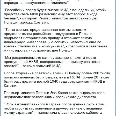
оправдать преступления сталинизма".
"Российский посол будет вызван МИД в понедельник, чтобы
представитель МИД разъяснил ему этот вопрос в ходе
беседы", - цитирует Рейтер министра иностранных дел
Польши Гжегожа Схетыну.
''Точка зрения, представленная самым высоким
представителем российского государства в Польше,
подрывает историческую правду и отражает самую
лицемерную интерпретацию событий, известных еще со
времен сталинизма и коммунизма", - говорится в заявлении
министерства иностранных дел Польши.
"Мы расцениваем это как неуважение к памяти жертв
преступлений НКВД, совершенных по приказу советских
властей", - заявил польский МИД.
После вторжения советской армии в Польшу более 200 тысяч
польских военных были отправлены в ГУЛАГ, более 20 тысяч
были расстреляны весной 1940 года сотрудниками НКВД в
Катыни.
Премьер-министр Польши Эва Копач также выразила свое
неудовольствие заявлениями российского дипломата.
''Роль аккредитованного в стране посла должна быть в том,
чтобы строить гармоничные и дружественные отношения
между странами", - напомнила глава польского кабинета