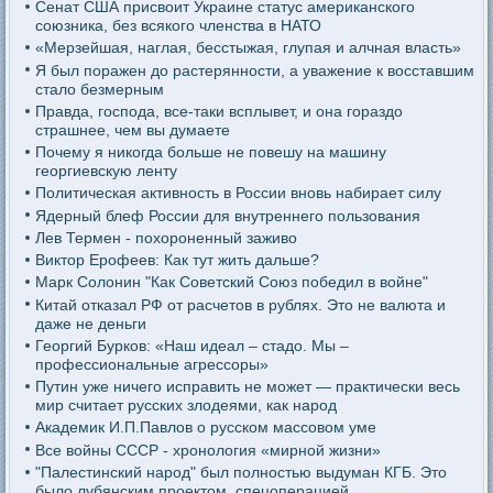
Сенат США присвоит Украине статус американского
союзника, без всякого членства в НАТО
«Мерзейшая, наглая, бесстыжая, глупая и алчная власть»
Я был поражен до растерянности, а уважение к восставшим
стало безмерным
Правда, господа, все-таки всплывет, и она гораздо
страшнее, чем вы думаете
Почему я никогда больше не повешу на машину
георгиевскую ленту
Политическая активность в России вновь набирает силу
Ядерный блеф России для внутреннего пользования
Лев Термен - похороненный заживо
Виктор Ерофеев: Как тут жить дальше?
Марк Солонин "Как Советский Союз победил в войне"
Китай отказал РФ от расчетов в рублях. Это не валюта и
даже не деньги
Георгий Бурков: «Наш идеал – стадо. Мы –
профессиональные агрессоры»
Путин уже ничего исправить не может — практически весь
мир считает русских злодеями, как народ
Академик И.П.Павлов о русском массовом уме
Все войны СССР - хронология «мирной жизни»
"Палестинский народ" был полностью выдуман КГБ. Это
было лубянским проектом, спецоперацией