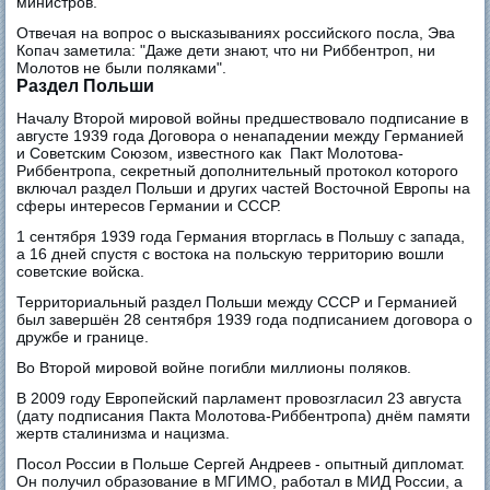
министров.
Отвечая на вопрос о высказываниях российского посла, Эва
Копач заметила: "Даже дети знают, что ни Риббентроп, ни
Молотов не были поляками".
Раздел Польши
Началу Второй мировой войны предшествовало подписание в
августе 1939 года Договора о ненападении между Германией
и Советским Союзом, известного как Пакт Молотова-
Риббентропа, секретный дополнительный протокол которого
включал раздел Польши и других частей Восточной Европы на
сферы интересов Германии и СССР.
1 сентября 1939 года Германия вторглась в Польшу с запада,
а 16 дней спустя с востока на польскую территорию вошли
советские войска.
Территориальный раздел Польши между СССР и Германией
был завершён 28 сентября 1939 года подписанием договора о
дружбе и границе.
Во Второй мировой войне погибли миллионы поляков.
В 2009 году Европейский парламент провозгласил 23 августа
(дату подписания Пакта Молотова-Риббентропа) днём памяти
жертв сталинизма и нацизма.
Посол России в Польше Сергей Андреев - опытный дипломат.
Он получил образование в МГИМО, работал в МИД России, а