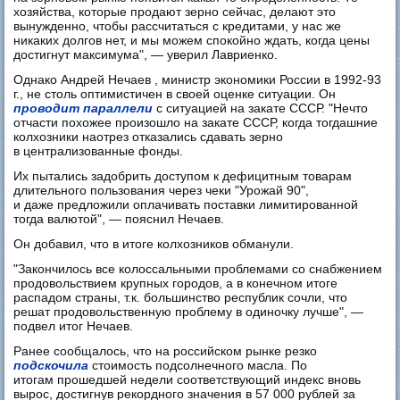
хозяйства, которые продают зерно сейчас, делают это
вынужденно, чтобы рассчитаться с кредитами, у нас же
никаких долгов нет, и мы можем спокойно ждать, когда цены
достигнут максимума", — уверил Лавриенко.
Однако Андрей Нечаев , министр экономики России в 1992-93
г., не столь оптимистичен в своей оценке ситуации. Он
проводит параллели
с ситуацией на закате СССР. "Нечто
отчасти похожее произошло на закате СССР, когда тогдашние
колхозники наотрез отказались сдавать зерно
в централизованные фонды.
Их пытались задобрить доступом к дефицитным товарам
длительного пользования через чеки "Урожай 90",
и даже предложили оплачивать поставки лимитированной
тогда валютой", — пояснил Нечаев.
Он добавил, что в итоге колхозников обманули.
"Закончилось все колоссальными проблемами со снабжением
продовольствием крупных городов, а в конечном итоге
распадом страны, т.к. большинство республик сочли, что
решат продовольственную проблему в одиночку лучше", —
подвел итог Нечаев.
Ранее сообщалось, что на российском рынке резко
подскочила
стоимость подсолнечного масла. По
итогам прошедшей недели соответствующий индекс вновь
вырос, достигнув рекордного значения в 57 000 рублей за