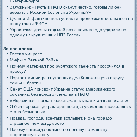
Екатеринбурге
Залужный: «Пусть в НАТО скажут честно, готовы ли они
воевать с Россией без опыта Украины?»
Джанни Инфантино пока устоял и продолжает оставаться на
посту главы ФИФА
Украинские дроны седьмой раз с начала года ударили по
одному из крупнейших НПЗ России
За все время:
Россия умирает
Мифы о Великой Войне
Почему материал про бурятского танкиста просочился в
прессу?
Портрет министра внутренних дел Колокольцева в кругу
семьи и братвы
Сенат США присвоит Украине статус американского
союзника, без всякого членства в НАТО
«Мерзейшая, наглая, бесстыжая, глупая и алчная власть»
Я был поражен до растерянности, а уважение к восставшим
стало безмерным
Правда, господа, все-таки всплывет, и она гораздо
страшнее, чем вы думаете
Почему я никогда больше не повешу на машину
георгиевскую ленту