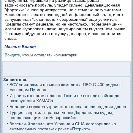
спекулянты, игравшие на разнице ставок, решат
зафиксировать прибыль, упадет сильно. Девальвационная
"форточка" снова приоткроется, но с теми же результатами.
Население выплатит очередной инфляционный налог, и его
вынужденная "склонность к сбережениям" еще усилится.
Кредиты станут дешевле, но не настолько, чтобы заемщики
могли конкурировать даже на умирающем внутреннем рынке.
Поэтому пойдут они на покупку долларов, и все повторится
снова.
Максим Блант
Войдите
, чтобы оставлять комментарии
За сегодня:
ВСУ уничтожили позицию комплекса ПВО С-400 рядом с
«дворцом Путина»
Израиль отвергает план по Газе и не выведет войска до
разоружения ХАМАСа
Болгария вызвала украинского посла после падения дрона
Турция запретила транзит через Дарданеллы судам,
направляющимся в Новороссийск
Зеленский заявил, что Украина и США договорились о
ежемесячных поставках ракет «Пэтриот»