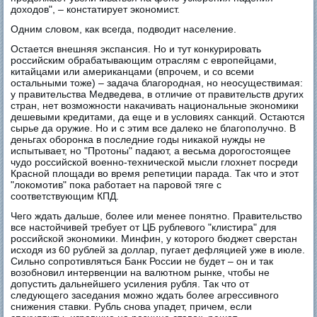
доходов", – констатирует экономист.
Одним словом, как всегда, подводит население.
Остается внешняя экспансия. Но и тут конкурировать
российским обрабатывающим отраслям с европейцами,
китайцами или американцами (впрочем, и со всеми
остальными тоже) – задача благородная, но неосуществимая:
у правительства Медведева, в отличие от правительств других
стран, нет возможности накачивать национальные экономики
дешевыми кредитами, да еще и в условиях санкций. Остаются
сырье да оружие. Но и с этим все далеко не благополучно. В
деньгах оборонка в последние годы никакой нужды не
испытывает, но "Протоны" падают, а весьма дорогостоящее
чудо российской военно-технической мысли глохнет посреди
Красной площади во время репетиции парада. Так что и этот
"локомотив" пока работает на паровой тяге с
соответствующим КПД.
Чего ждать дальше, более или менее понятно. Правительство
все настойчивей требует от ЦБ рублевого "клистира" для
российской экономики. Минфин, у которого бюджет сверстан
исходя из 60 рублей за доллар, пугает дефляцией уже в июле.
Сильно сопротивляться Банк России не будет – он и так
возобновил интервенции на валютном рынке, чтобы не
допустить дальнейшего усиления рубля. Так что от
следующего заседания можно ждать более агрессивного
снижения ставки. Рубль снова упадет, причем, если