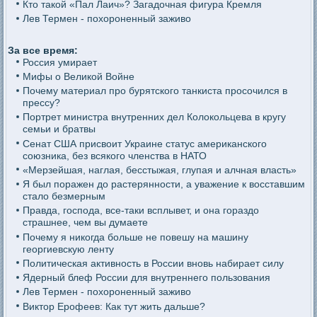
Кто такой «Пал Лаич»? Загадочная фигура Кремля
Лев Термен - похороненный заживо
За все время:
Россия умирает
Мифы о Великой Войне
Почему материал про бурятского танкиста просочился в
прессу?
Портрет министра внутренних дел Колокольцева в кругу
семьи и братвы
Сенат США присвоит Украине статус американского
союзника, без всякого членства в НАТО
«Мерзейшая, наглая, бесстыжая, глупая и алчная власть»
Я был поражен до растерянности, а уважение к восставшим
стало безмерным
Правда, господа, все-таки всплывет, и она гораздо
страшнее, чем вы думаете
Почему я никогда больше не повешу на машину
георгиевскую ленту
Политическая активность в России вновь набирает силу
Ядерный блеф России для внутреннего пользования
Лев Термен - похороненный заживо
Виктор Ерофеев: Как тут жить дальше?