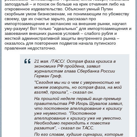
запоздалый – и похож он больше на крик отчаяния либо на
откровенное издевательство. Объяснил умный Путин
скорбным умом бизнесменам, не понимающим по убожеству
своему, где их счастье зарыто, рассказал про
импортозамещение и экспансию на внешние рынки, научил
уму-разуму! Вот только "идеальных" для импортозамещения и
завоевания внешних рынков условий – слабого рубля и
жесткой административной защиты внутреннего рынка –
оказалось для повторения подвигов начала путинского
правления недостаточно.
21 мая. /ТАСС/. Острая фаза кризиса в
экономике РФ пройдена, заявил
журналистам глава Сбербанка России
Герман Греф.
"Сегодня мы ни о чем с уверенностью не
можем говорить, но острая фаза, на мой
взгляд, прошла", - сказал он.
На прошлой неделе первый вице-премьер
правительства РФ Игорь Шувалов заявил,
что постоянное апеллирование к кризису
уже неуместно. "Постоянное
апеллирование к кризису уже не уместно.
Необходимо переходить к повестке
развития", - сказал он ТАСС.
По его словам, худшие сценарии, которые