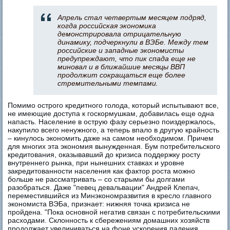
Апрель стал четвертым месяцем подряд,
когда российская экономика
демонстрировала отрицательную
динамику, подчеркнули в ВЭБе. Между тем
российские и западные экономисты
предупреждают, что пик спада еще не
миновал и в ближайшие месяцы ВВП
продолжит сокращаться еще более
стремительными темпами.
Помимо острого кредитного голода, который испытывают все,
не имеющие доступа к госкормушкам, добавилась еще одна
напасть. Население в острую фазу серьезно поиздержалось,
накупило всего ненужного, а теперь впало в другую крайность
– кинулось экономить даже на самом необходимом. Причем
для многих эта экономия вынужденная. Бум потребительского
кредитования, оказывавший до кризиса поддержку росту
внутреннего рынка, при нынешних ставках и уровне
закредитованности населения как фактор роста можно
больше не рассматривать – со старыми бы долгами
разобраться. Даже "певец девальвации" Андрей Клепач,
переместившийся из Минэкономразвития в кресло главного
экономиста ВЭБа, признает: нижняя точка кризиса не
пройдена. "Пока основной негатив связан с потребительскими
расходами. Склонность к сбережениям домашних хозяйств
продолжает увеличиваться на фоне ускорения падения