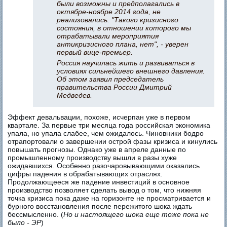
были возможны и предполагались в
октябре-ноябре 2014 года, не
реализовались. "Такого кризисного
состояния, в отношении которого мы
отрабатывали мероприятия
антикризисного плана, нет", - уверен
первый вице-премьер.
Россия научилась жить и развиваться в
условиях сильнейшего внешнего давления.
Об этом заявил председатель
правительства России Дмитрий
Медведев.
Эффект девальвации, похоже, исчерпан уже в первом
квартале. За первые три месяца года российская экономика
упала, но упала слабее, чем ожидалось. Чиновники бодро
отрапортовали о завершении острой фазы кризиса и кинулись
повышать прогнозы. Однако уже в апреле данные по
промышленному производству вышли в разы хуже
ожидавшихся. Особенно разочаровывающими оказались
цифры падения в обрабатывающих отраслях.
Продолжающееся же падение инвестиций в основное
производство позволяет сделать вывод о том, что нижняя
точка кризиса пока даже на горизонте не просматривается и
бурного восстановления после пережитого шока ждать
бессмысленно. (
Но и настоящего шока еще тоже пока не
было - ЭР
)