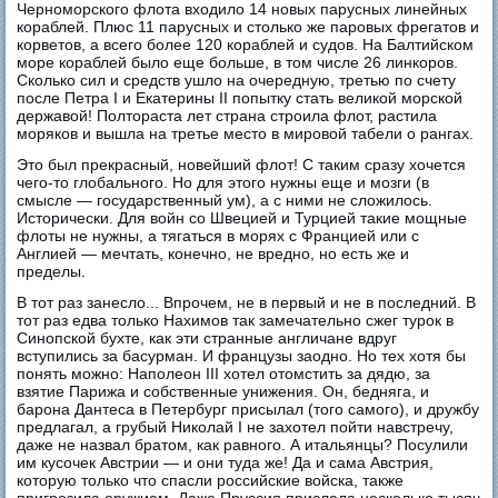
Черноморского флота входило 14 новых парусных линейных
кораблей. Плюс 11 парусных и столько же паровых фрегатов и
корветов, а всего более 120 кораблей и судов. На Балтийском
море кораблей было еще больше, в том числе 26 линкоров.
Сколько сил и средств ушло на очередную, третью по счету
после Петра I и Екатерины II попытку стать великой морской
державой! Полтораста лет страна строила флот, растила
моряков и вышла на третье место в мировой табели о рангах.
Это был прекрасный, новейший флот! С таким сразу хочется
чего-то глобального. Но для этого нужны еще и мозги (в
смысле — государственный ум), а с ними не сложилось.
Исторически. Для войн со Швецией и Турцией такие мощные
флоты не нужны, а тягаться в морях с Францией или с
Англией — мечтать, конечно, не вредно, но есть же и
пределы.
В тот раз занесло... Впрочем, не в первый и не в последний. В
тот раз едва только Нахимов так замечательно сжег турок в
Синопской бухте, как эти странные англичане вдруг
вступились за басурман. И французы заодно. Но тех хотя бы
понять можно: Наполеон III хотел отомстить за дядю, за
взятие Парижа и собственные унижения. Он, бедняга, и
барона Дантеса в Петербург присылал (того самого), и дружбу
предлагал, а грубый Николай I не захотел пойти навстречу,
даже не назвал братом, как равного. А итальянцы? Посулили
им кусочек Австрии — и они туда же! Да и сама Австрия,
которую только что спасли российские войска, также
пригрозила оружием. Даже Пруссия прислала несколько тысяч