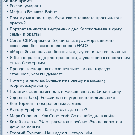
За все время:
Россия умирает
Мифы о Великой Войне
Почему материал про бурятского танкиста просочился в
прессу?
Портрет министра внутренних дел Колокольцева в кругу
семьи и братвы
Сенат США присвоит Украине статус американского
союзника, без всякого членства в НАТО
«Мерзейшая, наглая, бесстыжая, глупая и алчная власть»
Я был поражен до растерянности, а уважение к восставшим
стало безмерным
Правда, господа, все-таки всплывет, и она гораздо
страшнее, чем вы думаете
Почему я никогда больше не повешу на машину
георгиевскую ленту
Политическая активность в России вновь набирает силу
Ядерный блеф России для внутреннего пользования
Лев Термен - похороненный заживо
Виктор Ерофеев: Как тут жить дальше?
Марк Солонин "Как Советский Союз победил в войне"
Китай отказал РФ от расчетов в рублях. Это не валюта и
даже не деньги
Георгий Бурков: «Наш идеал – стадо. Мы –