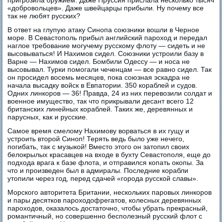
«добровольцев». Даже швейцарцы прибыли. Ну почему все
так не любят русских?
В ответ на глупую атаку Синопа союзники вошли в Черное
море. В Севастополь прибыл английский пароход и передал
наглое требование могучему русскому флоту — сидеть и не
высовываться! И Нахимов сидел. Союзники устроили базу в
Варне — Нахимов сидел. Бомбили Одессу — и носа не
высовывал. Турки помогали чеченцам — все равно сидел. Так
он просидел восемь месяцев, пока союзная эскадра не
начала высадку войск в Евпатории. 350 кораблей и судов.
Одних линкоров — 36! Правда, 24 из них перевозили солдат и
военное имущество, так что прикрывали десант всего 12
британских линейных кораблей. Таких же, деревянных и
парусных, как и русские.
Самое время смелому Нахимову ворваться в их гущу и
устроить второй Синоп! Терять ведь было уже нечего,
погибать, так с музыкой! Вместо этого он затопил своих
белокрылых красавцев на входе в бухту Севастополя, еще до
подхода врага к базе флота, и отправился копать окопы. За
что и произведен был в адмиралы. Последние корабли
утопили через год, перед сдачей «города русской славы».
Морского авторитета Британии, нескольких паровых линкоров
и пары десятков пароходофрегатов, колесных деревянных
пароходов, оказалось достаточно, чтобы убрать прекрасный,
романтичный, но совершенно бесполезный русский флот с