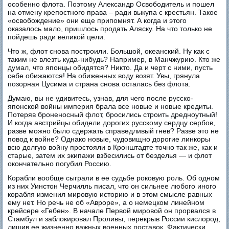
особенно флота. Поэтому Александр Освободитель и пошел
на отмену крепостного права – ради выкупа с крестьян. Такое
«освобождение» они еще припомнят. А когда и этого
оказалось мало, пришлось продать Аляску. На что только не
пойдешь ради великой цели.
Что ж, флот снова построили. Большой, океанский. Ну как с
таким не влезть куда-нибудь? Например, в Манчжурию. Кто же
думал, что японцы обидятся? Никто. Да и черт с ними, пусть
себе обижаются! На обиженных воду возят. Увы, грянула
позорная Цусима и страна снова осталась без флота.
Думаю, вы не удивитесь, узнав, для чего после русско-
японской войны империя брала все новые и новые кредиты.
Потеряв броненосный флот, бросились строить дредноутный!
И когда австрийцы обидели дорогих русскому сердцу сербов,
разве можно было сдержать справедливый гнев? Разве это не
повод к войне? Однако новые, чудовищно дорогие линкоры
всю долгую войну простояли в Кронштадте точно так же, как и
старые, затем их экипажи взбесились от безделья — и флот
окончательно погубил Россию.
Корабли вообще сыграли в ее судьбе роковую роль. Об одном
из них Уинстон Черчилль писал, что он сильнее любого иного
корабля изменил мировую историю и в этом смысле равных
ему нет. Но речь не об «Авроре», а о немецком линейном
крейсере «Гебен». В начале Первой мировой он прорвался в
Стамбул и заблокировал Проливы, перекрыв России кислород,
лишив ее жизненно важных военных поставок. Фактически