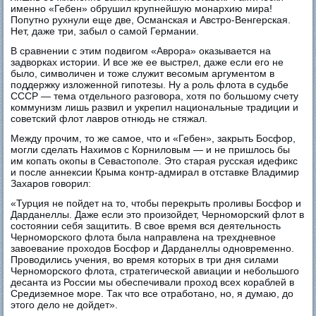
именно «Гебен» обрушил крупнейшую монархию мира!
Попутно рухнули еще две, Османская и Австро-Венгерская.
Нет, даже три, забыл о самой Германии.
В сравнении с этим подвигом «Аврора» оказывается на
задворках истории. И все же ее выстрел, даже если его не
было, символичен и тоже служит весомым аргументом в
поддержку изложенной гипотезы. Ну а роль флота в судьбе
СССР — тема отдельного разговора, хотя по большому счету
коммунизм лишь развил и укрепил национальные традиции и
советский флот лавров отнюдь не стяжал.
Между прочим, то же самое, что и «Гебен», закрыть Босфор,
могли сделать Нахимов с Корниловым — и не пришлось бы
им копать окопы в Севастополе. Это старая русская идефикс
и после аннексии Крыма контр-адмирал в отставке Владимир
Захаров говорил:
«Турция не пойдет на то, чтобы перекрыть проливы Босфор и
Дарданеллы. Даже если это произойдет, Черноморский флот в
состоянии себя защитить. В свое время вся деятельность
Черноморского флота была направлена на трехдневное
завоевание проходов Босфор и Дарданеллы одновременно.
Проводились учения, во время которых в три дня силами
Черноморского флота, стратегической авиации и небольшого
десанта из России мы обеспечивали проход всех кораблей в
Средиземное море. Так что все отработано, но, я думаю, до
этого дело не дойдет».