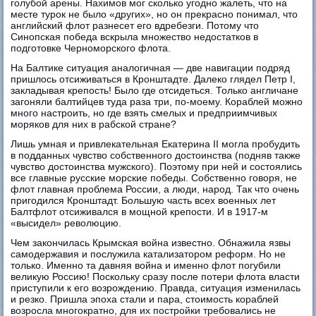
голубой арены. Нахимов мог сколько угодно жалеть, что на
месте турок не было «других», но он прекрасно понимал, что
английский флот разнесет его вдребезги. Потому что
Синопская победа вскрыла множество недостатков в
подготовке Черноморского флота.
На Балтике ситуация аналогичная — две навигации подряд
пришлось отсиживаться в Кронштадте. Далеко глядел Петр I,
закладывая крепость! Было где отсидеться. Только англичане
загоняли балтийцев туда раза три, по-моему. Кораблей можно
много настроить, но где взять смелых и предприимчивых
моряков для них в рабской стране?
Лишь умная и привлекательная Екатерина II могла пробудить
в подданных чувство собственного достоинства (подняв также
чувство достоинства мужского). Поэтому при ней и состоялись
все главные русские морские победы. Собственно говоря, не
флот главная проблема России, а люди, народ. Так что очень
пригодился Кронштадт. Большую часть всех военных лет
Балтфлот отсиживался в мощной крепости. И в 1917-м
«высидел» революцию.
Чем закончилась Крымская война известно. Обнажила язвы
самодержавия и послужила катализатором реформ. Но не
только. Именно та давняя война и именно флот погубили
великую Россию! Поскольку сразу после потери флота власти
приступили к его возрождению. Правда, ситуация изменилась
и резко. Пришла эпоха стали и пара, стоимость кораблей
возросла многократно, для их постройки требовались не