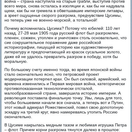
война – страна наступила на старые грабли, выступив против
всего мира, снова осталась в изоляции и, как бы ни надувала
щеки, как бы ни гремела в обветшавшие имперские литавры,
а зреет ощущенье скорого разгрома, предчувствие Цусимы,
но теперь уже не военно-морской, а тотальной!
Почему вспомнилась Цусима? Потому что юбилей: 110 лет
назад, 27-28 мая 1905 года русский флот был разгромлен,
пленен, сожжен, утоплен и уничтожен столь основательно, что
сие сокрушительное поражение даже российской
историографии, пишущей историю как художественную
литературу и предпочитающей из красок сусальное золото,
даже ей не удалось превратить разгром в победу, хотя бы
моральную.
По большому счету именно тогда, во время японской войны
стало окончательно ясно, что петровский проект
модернизации потерпел крах. Он был силовой, армейский, но
времена изменились и Первая мировая война, категорически
противопоказанная технологически отсталой,
малообразованной стране, завершила историю империи. А
революция поставила финальную точку. Увы, лишь для того,
чтобы большевики начали все сначала, а теперь вот и Путин,
этот новый адмирал Рожественский, повел свою допотопную
эскадру на третий круг, явно намереваясь утопить Россию
окончательно.
В Цусиме накрылась медным тазом и любимая игрушка Петра
– флот. Причем корни разгрома тянутся далеко в прошлое: