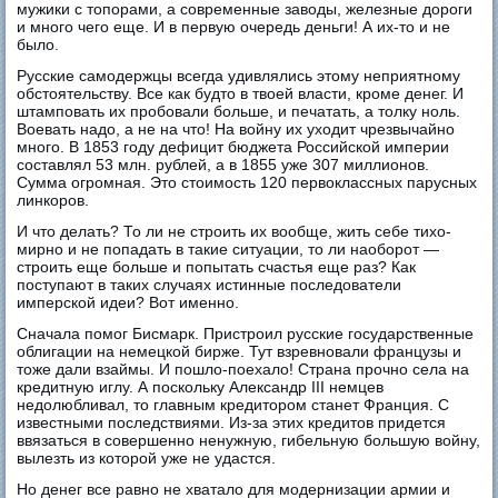
мужики с топорами, а современные заводы, железные дороги
и много чего еще. И в первую очередь деньги! А их-то и не
было.
Русские самодержцы всегда удивлялись этому неприятному
обстоятельству. Все как будто в твоей власти, кроме денег. И
штамповать их пробовали больше, и печатать, а толку ноль.
Воевать надо, а не на что! На войну их уходит чрезвычайно
много. В 1853 году дефицит бюджета Российской империи
составлял 53 млн. рублей, а в 1855 уже 307 миллионов.
Сумма огромная. Это стоимость 120 первоклассных парусных
линкоров.
И что делать? То ли не строить их вообще, жить себе тихо-
мирно и не попадать в такие ситуации, то ли наоборот —
строить еще больше и попытать счастья еще раз? Как
поступают в таких случаях истинные последователи
имперской идеи? Вот именно.
Сначала помог Бисмарк. Пристроил русские государственные
облигации на немецкой бирже. Тут взревновали французы и
тоже дали взаймы. И пошло-поехало! Страна прочно села на
кредитную иглу. А поскольку Александр III немцев
недолюбливал, то главным кредитором станет Франция. С
известными последствиями. Из-за этих кредитов придется
ввязаться в совершенно ненужную, гибельную большую войну,
вылезть из которой уже не удастся.
Но денег все равно не хватало для модернизации армии и