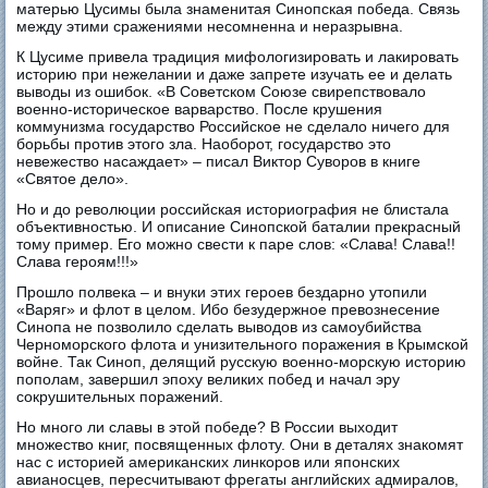
матерью Цусимы была знаменитая Синопская победа. Связь
между этими сражениями несомненна и неразрывна.
К Цусиме привела традиция мифологизировать и лакировать
историю при нежелании и даже запрете изучать ее и делать
выводы из ошибок. «В Советском Союзе свирепствовало
военно-историческое варварство. После крушения
коммунизма государство Российское не сделало ничего для
борьбы против этого зла. Наоборот, государство это
невежество насаждает» – писал Виктор Суворов в книге
«Святое дело».
Но и до революции российская историография не блистала
объективностью. И описание Синопской баталии прекрасный
тому пример. Его можно свести к паре слов: «Слава! Слава!!
Слава героям!!!»
Прошло полвека – и внуки этих героев бездарно утопили
«Варяг» и флот в целом. Ибо безудержное превознесение
Синопа не позволило сделать выводов из самоубийства
Черноморского флота и унизительного поражения в Крымской
войне. Так Синоп, делящий русскую военно-морскую историю
пополам, завершил эпоху великих побед и начал эру
сокрушительных поражений.
Но много ли славы в этой победе? В России выходит
множество книг, посвященных флоту. Они в деталях знакомят
нас с историей американских линкоров или японских
авианосцев, пересчитывают фрегаты английских адмиралов,