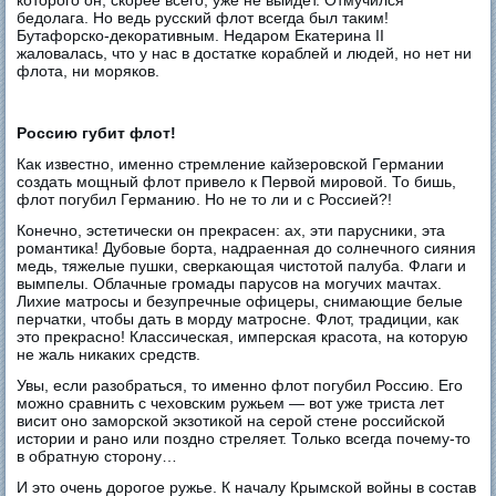
бедолага. Но ведь русский флот всегда был таким!
Бутафорско-декоративным. Недаром Екатерина II
жаловалась, что у нас в достатке кораблей и людей, но нет ни
флота, ни моряков.
Россию губит флот!
Как известно, именно стремление кайзеровской Германии
создать мощный флот привело к Первой мировой. То бишь,
флот погубил Германию. Но не то ли и с Россией?!
Конечно, эстетически он прекрасен: ах, эти парусники, эта
романтика! Дубовые борта, надраенная до солнечного сияния
медь, тяжелые пушки, сверкающая чистотой палуба. Флаги и
вымпелы. Облачные громады парусов на могучих мачтах.
Лихие матросы и безупречные офицеры, снимающие белые
перчатки, чтобы дать в морду матросне. Флот, традиции, как
это прекрасно! Классическая, имперская красота, на которую
не жаль никаких средств.
Увы, если разобраться, то именно флот погубил Россию. Его
можно сравнить с чеховским ружьем — вот уже триста лет
висит оно заморской экзотикой на серой стене российской
истории и рано или поздно стреляет. Только всегда почему-то
в обратную сторону…
И это очень дорогое ружье. К началу Крымской войны в состав