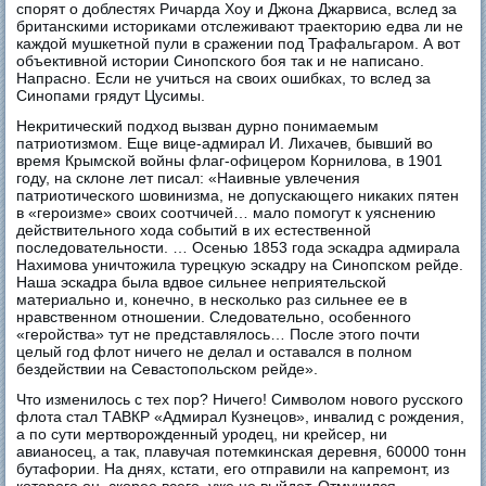
спорят о доблестях Ричарда Хоу и Джона Джарвиса, вслед за
британскими историками отслеживают траекторию едва ли не
каждой мушкетной пули в сражении под Трафальгаром. А вот
объективной истории Синопского боя так и не написано.
Напрасно. Если не учиться на своих ошибках, то вслед за
Синопами грядут Цусимы.
Некритический подход вызван дурно понимаемым
патриотизмом. Еще вице-адмирал И. Лихачев, бывший во
время Крымской войны флаг-офицером Корнилова, в 1901
году, на склоне лет писал: «Наивные увлечения
патриотического шовинизма, не допускающего никаких пятен
в «героизме» своих соотчичей… мало помогут к уяснению
действительного хода событий в их естественной
последовательности. … Осенью 1853 года эскадра адмирала
Нахимова уничтожила турецкую эскадру на Синопском рейде.
Наша эскадра была вдвое сильнее неприятельской
материально и, конечно, в несколько раз сильнее ее в
нравственном отношении. Следовательно, особенного
«геройства» тут не представлялось… После этого почти
целый год флот ничего не делал и оставался в полном
бездействии на Севастопольском рейде».
Что изменилось с тех пор? Ничего! Символом нового русского
флота стал ТАВКР «Адмирал Кузнецов», инвалид с рождения,
а по сути мертворожденный уродец, ни крейсер, ни
авианосец, а так, плавучая потемкинская деревня, 60000 тонн
бутафории. На днях, кстати, его отправили на капремонт, из
которого он, скорее всего, уже не выйдет. Отмучился